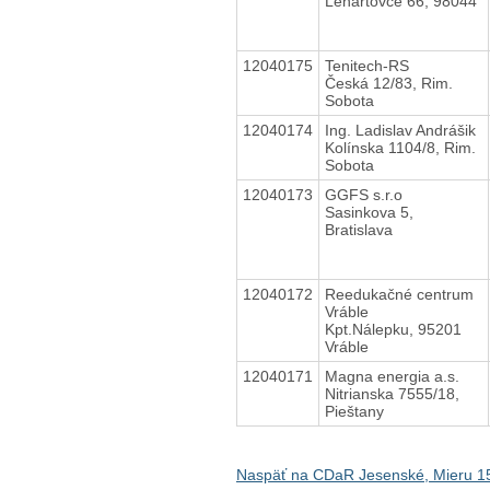
Lenartovce 66, 98044
12040175
Tenitech-RS
Česká 12/83, Rim.
Sobota
12040174
Ing. Ladislav Andrášik
Kolínska 1104/8, Rim.
Sobota
12040173
GGFS s.r.o
Sasinkova 5,
Bratislava
12040172
Reedukačné centrum
Vráble
Kpt.Nálepku, 95201
Vráble
12040171
Magna energia a.s.
Nitrianska 7555/18,
Pieštany
Naspäť na CDaR Jesenské, Mieru 1