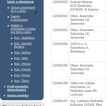
12040203
Gabriel Molnár
faktúr a objednávok
M.R.Štefánika
Zmluvy zverejnené
5378/49, R.Sobota
od 1.1.2012
12040202
Obec Jesenske
Faktúry
Sobotska 10,
a objednávky
Jesenske
Faktúry a
objednávky Centier
12040201
Obec Jesenske
pre deti a rodiny
Sobotska 10,
Jesenske
Kraj - Bratislava
12040200
GGFS s.r.o
Kraj - Banská
Bystrica
Sasinkova 5,
Bratislava
Kraj - Košice
Kraj - Nitra
Kraj - Prešov
12040199
Obec Jesenske
Sobotska 10,
Kraj- Trenčín
Jesenske
Kraj- Trnava
Kraj - Žilina
12040198
Odborné učiliste
internátne LC
Profil verejného
obstarávateľa
Haličská cesta 80,
Lučenec
Správa majetku
12040197
Ing. Ladislav Andrášik
Kolínska 1104/8, Rim.