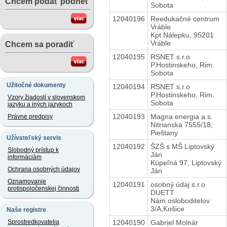
Chcem podať podnet
Sobota
12040196
Reedukačné centrum
Vráble
Kpt.Nálepku, 95201
Vráble
Chcem sa poradiť
12040195
RSNET s.r.o
P.Hostinskeho, Rim.
Sobota
Užitočné dokumenty
12040194
RSNET s.r.o
P.Hostinskeho, Rim.
Vzory žiadostí v slovenskom
Sobota
jazyku a iných jazykoch
12040193
Magna energia a.s.
Právne predpisy
Nitrianska 7555/18,
Pieštany
Užívateľský servis
12040192
ŠZŠ s MŠ Liptovský
Slobodný prístup k
Ján
informáciám
Kúpeľná 97, Liptovský
Ochrana osobných údajov
Ján
Oznamovanie
12040191
osobný údaj s.r.o
protispoločenskej činnosti
DUETT
Nám.osloboditelov
3/A,Košice
Naše registre
12040190
Gabriel Molnár
Sprostredkovatelia