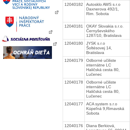
12040182
Autosklo AWS s.r.o
Daxnerova 492/1,
Rim. Sobota
12040181
OKAY Slovakia s.r.o.
Černyševského
1287/10, Bratislava
12040180
JYSK s.r.o
Šoltésovej 14,
Bratislava
12040179
Odborné učiliste
internátne LC
Haličská cesta 80,
Lučenec
12040178
Odborné učiliste
internátne LC
Haličská cesta 80,
Lučenec
12040177
ACA system s.r.o
Kúpeľná 9,Rimavská
Sobota
12040176
Diana Berkiová,