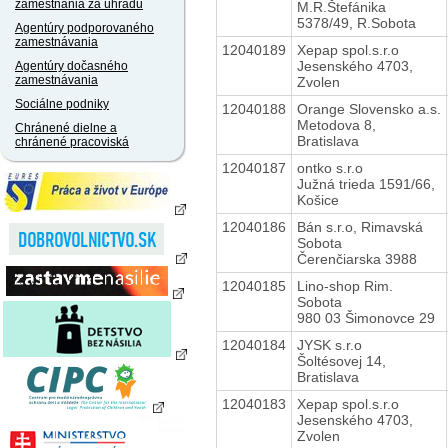
zamestnania za úhradu
M.R.Štefánika
5378/49, R.Sobota
Agentúry podporovaného
zamestnávania
12040189
Xepap spol.s.r.o
Jesenského 4703,
Agentúry dočasného
zamestnávania
Zvolen
Sociálne podniky
12040188
Orange Slovensko a.s.
Metodova 8,
Chránené dielne a
Bratislava
chránené pracoviská
12040187
ontko s.r.o
Južná trieda 1591/66,
Košice
12040186
Bán s.r.o, Rimavská
Sobota
Čerenčiarska 3988
12040185
Lino-shop Rim.
Sobota
980 03 Šimonovce 29
12040184
JYSK s.r.o
Šoltésovej 14,
Bratislava
12040183
Xepap spol.s.r.o
Jesenského 4703,
Zvolen