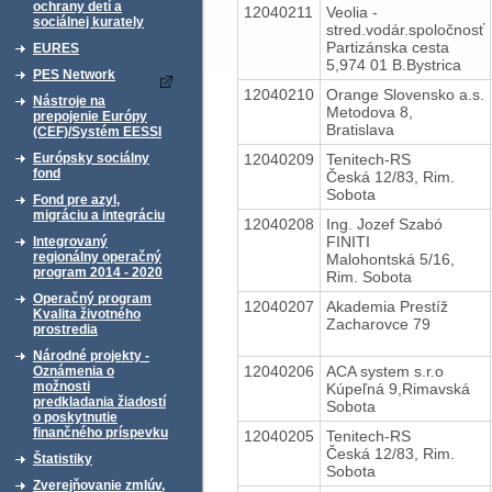
ochrany detí a
12040211
Veolia -
sociálnej kurately
stred.vodár.spoločnosť
Partizánska cesta
EURES
5,974 01 B.Bystrica
PES Network
12040210
Orange Slovensko a.s.
Nástroje na
Metodova 8,
prepojenie Európy
Bratislava
(CEF)/Systém EESSI
12040209
Tenitech-RS
Európsky sociálny
fond
Česká 12/83, Rim.
Sobota
Fond pre azyl,
migráciu a integráciu
12040208
Ing. Jozef Szabó
FINITI
Integrovaný
regionálny operačný
Malohontská 5/16,
program 2014 - 2020
Rim. Sobota
Operačný program
12040207
Akademia Prestíž
Kvalita životného
Zacharovce 79
prostredia
Národné projekty -
12040206
ACA system s.r.o
Oznámenia o
možnosti
Kúpeľná 9,Rimavská
predkladania žiadostí
Sobota
o poskytnutie
finančného príspevku
12040205
Tenitech-RS
Česká 12/83, Rim.
Štatistiky
Sobota
Zverejňovanie zmlúv,