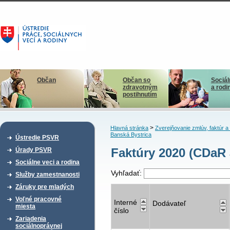
Občan
Občan so
Sociál
zdravotným
a rodi
postihnutím
>
Hlavná stránka
Zverejňovanie zmlúv, faktúr 
Banská Bystrica
Ústredie PSVR
Faktúry 2020 (CDaR 
Úrady PSVR
Sociálne veci a rodina
Vyhľadať:
Služby zamestnanosti
Záruky pre mladých
Voľné pracovné
Interné
Dodávateľ
miesta
číslo
Zariadenia
sociálnoprávnej