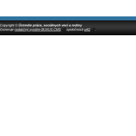
Copyright ©
Ústredie práce, sociálnych vecí a rodiny
Generuje
redakčný systém BUXUS CMS
spoločnosti
ui42
.