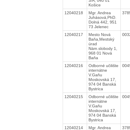
3/A, 040 01
Košice
12040218
Mgr. Andrea
378
Juhásová,PhD.
Dolná 442, 951
73 Jelenec
12040217
Mesto Nová
003
Baňa,Mestský
úrad
Nám.slobody 1,
968 01 Nová
Baňa
12040216
Odborné učilište
004
internátne
V.Gaňu
Moskovská 17,
974 04 Banská
Bystrica
12040215
Odborné učilište
004
internátne
V.Gaňu
Moskovská 17,
974 04 Banská
Bystrica
12040214
Mgr. Andrea
378