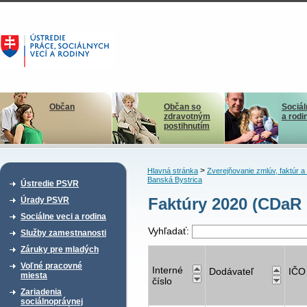
Občan
Občan so
Sociál
zdravotným
a rodi
postihnutím
>
Hlavná stránka
Zverejňovanie zmlúv, faktúr 
Banská Bystrica
Ústredie PSVR
Faktúry 2020 (CDaR
Úrady PSVR
Sociálne veci a rodina
Vyhľadať:
Služby zamestnanosti
Záruky pre mladých
Voľné pracovné
Interné
Dodávateľ
IČO
miesta
číslo
Zariadenia
sociálnoprávnej