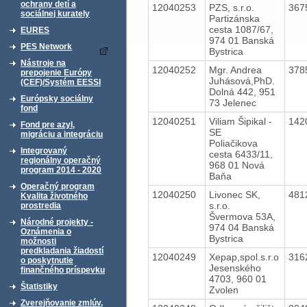
ochrany detí a
12040253
PZS, s.r.o.
367
sociálnej kurately
Partizánska
cesta 1087/67,
EURES
974 01 Banská
PES Network
Bystrica
Nástroje na
12040252
Mgr. Andrea
378
prepojenie Európy
Juhásová,PhD.
(CEF)/Systém EESSI
Dolná 442, 951
Európsky sociálny
73 Jelenec
fond
12040251
Viliam Šipikal -
142
Fond pre azyl,
SE
migráciu a integráciu
Poliačikova
Integrovaný
cesta 6433/11,
regionálny operačný
968 01 Nová
program 2014 - 2020
Baňa
Operačný program
12040250
Livonec SK,
481
Kvalita životného
s.r.o.
prostredia
Švermova 53A,
Národné projekty -
974 04 Banská
Oznámenia o
Bystrica
možnosti
predkladania žiadostí
12040249
Xepap,spol.s.r.o
316
o poskytnutie
Jesenského
finančného príspevku
4703, 960 01
Štatistiky
Zvolen
Zverejňovanie zmlúv,