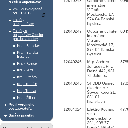
12040248
Odborné učilište
004
faktúr a objednávok
internátne
Zmluvy zverejnené
V.Gaňu
od 1.1.2012
Moskovská 17,
974 04 Banská
Faktúry
Bystrica
a objednávky
12040247
Odborné učilište
004
Faktúry a
objednávky Centier
internátne
pre deti a rodiny
V.Gaňu
Moskovská 17,
Kraj - Bratislava
974 04 Banská
Kraj - Banská
Bystrica
Bystrica
12040246
Mgr. Andrea
378
Kraj - Košice
Juhásová,PhD.
Kraj - Nitra
Dolná 442, 951
73 Jelenec
Kraj - Prešov
12040245
SPDDD Úsmev
173
Kraj- Trenčín
ako dar, o.z.
Kraj- Trnava
Ševčenkova 21,
851 01
Kraj - Žilina
Bratislava
Profil verejného
obstarávateľa
120040244
Elektro Kocian,
477
s.r.o.
Správa majetku
Komenského
361, 908 77
Borský Mikuláš