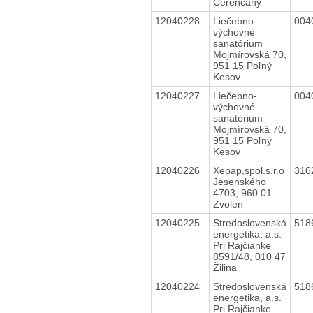
Čerenčany
12040228
Liečebno-
004
výchovné
sanatórium
Mojmírovská 70,
951 15 Poľný
Kesov
12040227
Liečebno-
004
výchovné
sanatórium
Mojmírovská 70,
951 15 Poľný
Kesov
12040226
Xepap,spol.s.r.o
316
Jesenského
4703, 960 01
Zvolen
12040225
Stredoslovenská
518
energetika, a.s.
Pri Rajčianke
8591/48, 010 47
Žilina
12040224
Stredoslovenská
518
energetika, a.s.
Pri Rajčianke