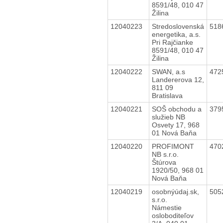
8591/48, 010 47
Žilina
12040223
Stredoslovenská
518
energetika, a.s.
Pri Rajčianke
8591/48, 010 47
Žilina
12040222
SWAN, a.s
472
Landererova 12,
811 09
Bratislava
12040221
SOŠ obchodu a
379
služieb NB
Osvety 17, 968
01 Nová Baňa
12040220
PROFIMONT
470
NB s.r.o.
Štúrova
1920/50, 968 01
Nová Baňa
12040219
osobnýúdaj.sk,
505
s.r.o.
Námestie
osloboditeľov