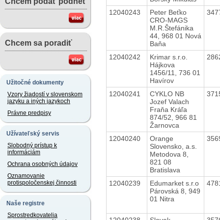
Chcem podať podnet
12040243
Peter Beťko
347
CRO-MAGS
M.R.Štefánika
44, 968 01 Nová
Chcem sa poradiť
Baňa
12040242
Krimar s.r.o.
286
Hájkova
1456/11, 736 01
Havírov
Užitočné dokumenty
12040241
CYKLO NB
371
Vzory žiadostí v slovenskom
Jozef Valach
jazyku a iných jazykoch
Fraňa Kráľa
Právne predpisy
874/52, 966 81
Žarnovca
Užívateľský servis
12040240
Orange
356
Slobodný prístup k
Slovensko, a.s.
informáciám
Metodova 8,
821 08
Ochrana osobných údajov
Bratislava
Oznamovanie
12040239
Edumarket s.r.o
478
protispoločenskej činnosti
Párovská 8, 949
01 Nitra
Naše registre
Sprostredkovatelia
12040238
Slovak
357