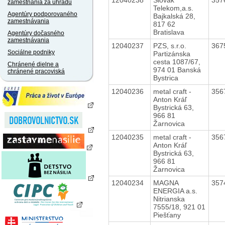
zamestnania za úhradu
Telekom,a.s.
Agentúry podporovaného
Bajkalská 28,
zamestnávania
817 62
Bratislava
Agentúry dočasného
zamestnávania
12040237
PZS, s.r.o.
367
Sociálne podniky
Partizánska
cesta 1087/67,
Chránené dielne a
974 01 Banská
chránené pracoviská
Bystrica
12040236
metal craft -
356
Anton Kráľ
Bystrická 63,
966 81
Žarnovica
12040235
metal craft -
356
Anton Kráľ
Bystrická 63,
966 81
Žarnovica
12040234
MAGNA
357
ENERGIA a.s.
Nitrianska
7555/18, 921 01
Piešťany