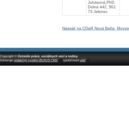
Juhásová,PhD.
Dolná 442, 951
73 Jelenec
Naspäť na CDaR Nová Baňa, Moyze
Copyright ©
Ústredie práce, sociálnych vecí a rodiny
Generuje
redakčný systém BUXUS CMS
spoločnosti
ui42
.