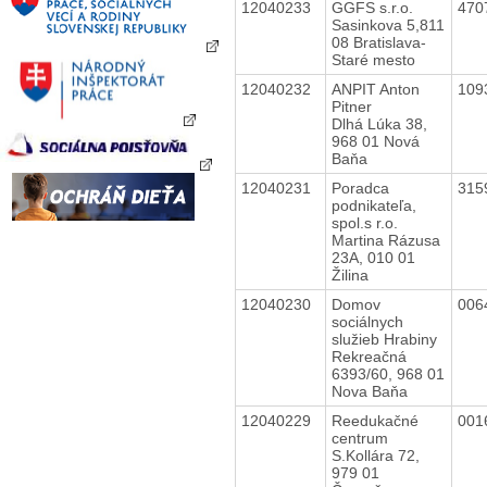
12040233
GGFS s.r.o.
470
Sasinkova 5,811
08 Bratislava-
Staré mesto
12040232
ANPIT Anton
109
Pitner
Dlhá Lúka 38,
968 01 Nová
Baňa
12040231
Poradca
315
podnikateľa,
spol.s r.o.
Martina Rázusa
23A, 010 01
Žilina
12040230
Domov
006
sociálnych
služieb Hrabiny
Rekreačná
6393/60, 968 01
Nova Baňa
12040229
Reedukačné
001
centrum
S.Kollára 72,
979 01