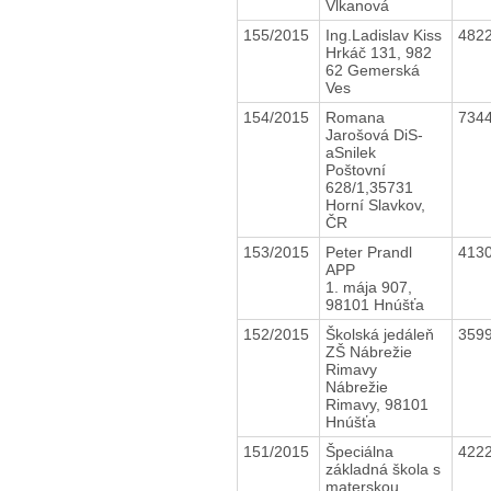
Vlkanová
155/2015
Ing.Ladislav Kiss
482
Hrkáč 131, 982
62 Gemerská
Ves
154/2015
Romana
734
Jarošová DiS-
aSnilek
Poštovní
628/1,35731
Horní Slavkov,
ČR
153/2015
Peter Prandl
413
APP
1. mája 907,
98101 Hnúšťa
152/2015
Školská jedáleň
359
ZŠ Nábrežie
Rimavy
Nábrežie
Rimavy, 98101
Hnúšťa
151/2015
Špeciálna
422
základná škola s
materskou