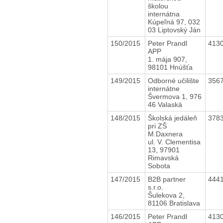
školou
internátna
Kúpeľná 97, 032
03 Liptovský Ján
150/2015
Peter Prandl
413
APP
1. mája 907,
98101 Hnúšťa
149/2015
Odborné učilište
356
internátne
Švermova 1, 976
46 Valaská
148/2015
Školská jedáleň
378
pri ZŠ
M.Daxnera
ul. V. Clementisa
13, 97901
Rimavská
Sobota
147/2015
B2B partner
444
s.r.o.
Šulekova 2,
81106 Bratislava
146/2015
Peter Prandl
413