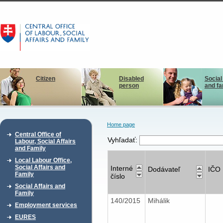
Citizen
Disabled
Social
person
and fa
Home page
Central Office of
Vyhľadať:
Labour, Social Affairs
and Family
Local Labour Office,
Social Affairs and
Interné
Dodávateľ
IČO
Family
číslo
Social Affairs and
Family
140/2015
Mihálik
Employment services
EURES