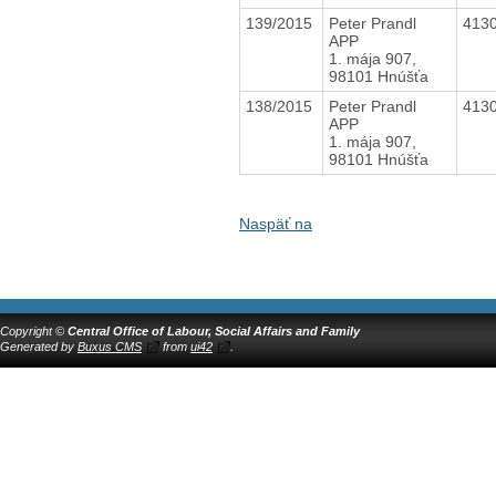
139/2015
Peter Prandl
413
APP
1. mája 907,
98101 Hnúšťa
138/2015
Peter Prandl
413
APP
1. mája 907,
98101 Hnúšťa
Naspäť na
Copyright ©
Central Office of Labour, Social Affairs and Family
Generated by
Buxus CMS
from
ui42
.