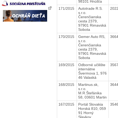
98101 Hnúšťa
171/2015
Autotrade R.S.
202
s.r.o.
Čerenčianska
cesta 2379,
97901 Rimavská
Sobota
170/2015
Gemer Auto RS,
366
s.r.o.
Čerenčianska
cesta 2379,
97901 Rimavská
Sobota
169/2015
Odborné učilište
356
internátne
Švermova 1, 976
46 Valaská
168/2015
Martinus.sk,
364
s.r.o.
M.R.Štefánika
58, 03601 Martin
167/2015
Portál Slovakia
354
Horská 810, 059
91 Horný
Slavkov