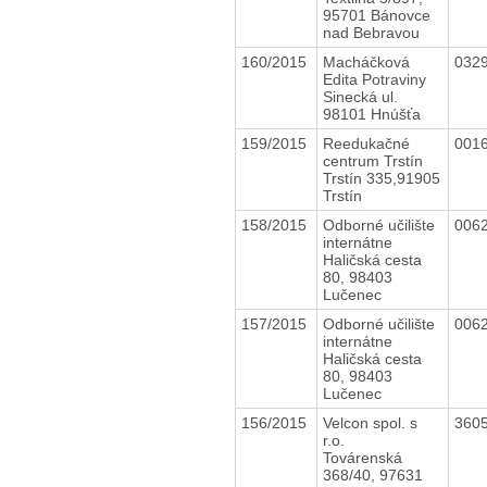
95701 Bánovce
nad Bebravou
160/2015
Macháčková
032
Edita Potraviny
Sinecká ul.
98101 Hnúšťa
159/2015
Reedukačné
001
centrum Trstín
Trstín 335,91905
Trstín
158/2015
Odborné učilište
006
internátne
Haličská cesta
80, 98403
Lučenec
157/2015
Odborné učilište
006
internátne
Haličská cesta
80, 98403
Lučenec
156/2015
Velcon spol. s
360
r.o.
Továrenská
368/40, 97631