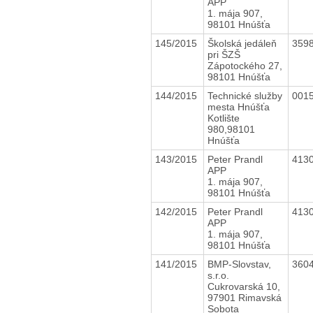
APP
1. mája 907,
98101 Hnúšťa
145/2015
Školská jedáleň
359
pri ŠZŠ
Zápotockého 27,
98101 Hnúšťa
144/2015
Technické služby
001
mesta Hnúšťa
Kotlište
980,98101
Hnúšťa
143/2015
Peter Prandl
413
APP
1. mája 907,
98101 Hnúšťa
142/2015
Peter Prandl
413
APP
1. mája 907,
98101 Hnúšťa
141/2015
BMP-Slovstav,
360
s.r.o.
Cukrovarská 10,
97901 Rimavská
Sobota