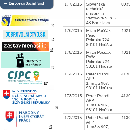
European Social fund
177/2015
Slovenská
003
technická
univerzita
Vazovova 5, 812
43 Bratislava
176/2015
Milan Paššák -
402
Pašo
Pokroku 724,
98101 Hnúšťa
175/2015
Milan Paššák -
402
Pašo
Pokroku 724,
98101 Hnúšťa
174/2015
Peter Prandl
413
APP
1. mája 907,
98101 Hnúšťa
173/2015
Peter Prandl
413
APP
1. mája 907,
98101 Hnúšťa
172/2015
Peter Prandl
413
APP
1. mája 907,