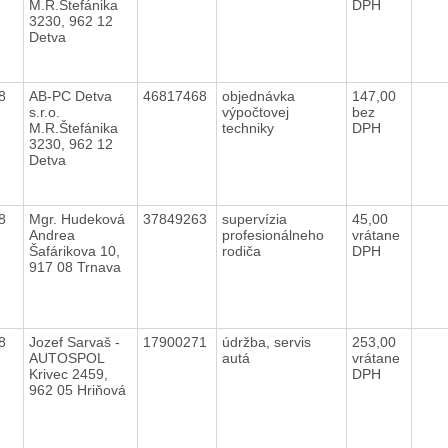
M.R.Štefánika
DPH
3230, 962 12
Detva
18
AB-PC Detva
46817468
objednávka
147,00
s.r.o.
výpočtovej
bez
M.R.Štefánika
techniky
DPH
3230, 962 12
Detva
18
Mgr. Hudeková
37849263
supervízia
45,00
Andrea
profesionálneho
vrátane
Šafárikova 10,
rodiča
DPH
917 08 Trnava
18
Jozef Sarvaš -
17900271
údržba, servis
253,00
AUTOSPOL
autá
vrátane
Krivec 2459,
DPH
962 05 Hriňová