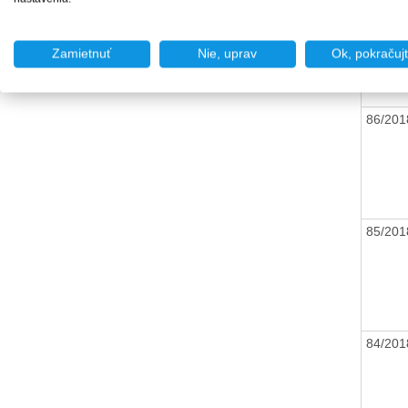
87/20
Zamietnuť
Nie, uprav
Ok, pokračuj
86/20
85/20
84/20