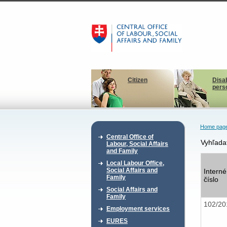
Citizen
Disa
pers
Home pag
Central Office of
Vyhľada
Labour, Social Affairs
and Family
Local Labour Office,
Social Affairs and
Interné
Family
číslo
Social Affairs and
Family
102/2
Employment services
EURES