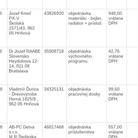
18
Jozef Kmeť
43826920
objednávka
948,00
P.K.V
materiálu - bojler,
vrátane
Školská
radiátor + prísluš.
DPH
1571/43, 962
05 Hriňová
18
Dr.Jozef RAABE
35908718
objednávka
42,76
Slovensko
výchovného
vrátane
Heydukova 12-
programu
DPH
14, 811 08
Bratislava
18
Vladimír Ďurica
34325131
objednávka
99,60
- Drevovýroba
pracovnej dosky
vrátane
Horná 1825/9 ,
DPH
962 05 Hriňová
18
AB-PC Detva
46817468
objednávka
557,00
s.r.o.
príslušenstva
vrátane
M.R.Štefánika
DPH