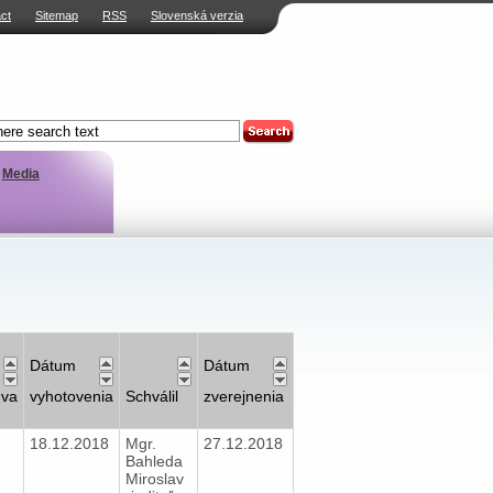
ct
Sitemap
RSS
Slovenská verzia
Media
Dátum
Dátum
uva
vyhotovenia
Schválil
zverejnenia
18.12.2018
Mgr.
27.12.2018
Bahleda
Miroslav