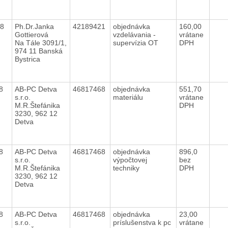
18
Ph.Dr.Janka
42189421
objednávka
160,00
Gottierová
vzdelávania -
vrátane
Na Tále 3091/1,
supervízia OT
DPH
974 11 Banská
Bystrica
18
AB-PC Detva
46817468
objednávka
551,70
s.r.o.
materiálu
vrátane
M.R.Štefánika
DPH
3230, 962 12
Detva
18
AB-PC Detva
46817468
objednávka
896,0
s.r.o.
výpočtovej
bez
M.R.Štefánika
techniky
DPH
3230, 962 12
Detva
18
AB-PC Detva
46817468
objednávka
23,00
s.r.o.
príslušenstva k pc
vrátane