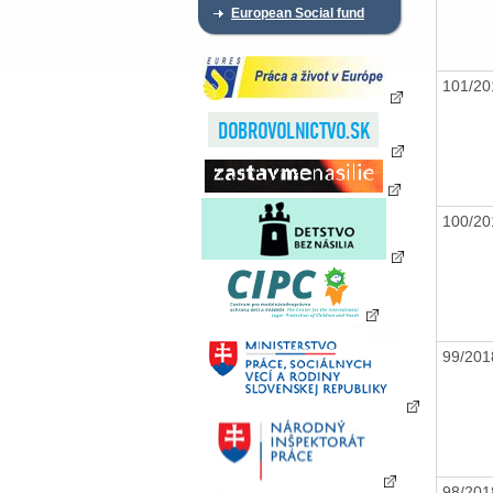
European Social fund
101/2
100/2
99/20
98/20