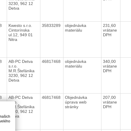
3230, 962 12
Detva
18
Kwesto s.r.o.
35833289
objednávka
231,60
Cintorínska
materiálu
vrátane
ul.12, 949 01
DPH
Nitra
18
AB-PC Detva
46817468
objednávka
340,00
s.r.o.
materiálu
vrátane
M.R.Štefánika
DPH
3230, 962 12
Detva
18
AB-PC Detva
46817468
Objednávka
207,00
s.r.o.
úprava web
vrátane
M.R.Štefánika
stránky
DPH
3230, 962 12
Detva
 našich
velého