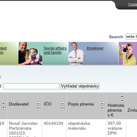
Conta
Search
bled
Social affairs
Employer
on
and family
e
ť:
Dodávateľ
IČO
Popis plnenia
Hodnota
plnenia
Zml
v €
018
Nosaľ Jaroslav
40144194
objednávka
997,00
Partizánska
materiálu
vrátane
1601/23,
DPH