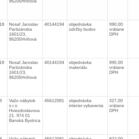
96205Hriňová
018
Nosaľ Jaroslav
40144194
objednávka
990,00
Partizánska
údržby budov
vrátane
1601/23,
DPH
96205Hriňová
018
Nosaľ Jaroslav
40144194
objednávka
995,00
Partizánska
materiálu
vrátane
1601/23,
DPH
96205Hriňová
18
Važo nábytok
45612081
objednávka
327,00
s.r.o
interier.vybavenia
vrátane
Hviezdoslavova
DPH
21, 974 01
Banská Bystrica
18
Važo nábytok
45612081
objednávka
822,00