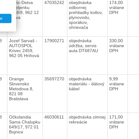
18
Reviz-Detva
47035242
obejdnávka
174,00
Ľ.Zeljenku
odbornej
vrátane
1668/8, 962 12
prehliadky kotlov,
DPH
Detva
plynovodu,
te
sporákov,
ohrievača
18
Jozef Sarvaš -
17900271
objednávka
330,00
AUTOSPOL
údržba, servis
vrátane
Krivec 2459,
auta DT687AU
DPH
962 05 Hriňová
18
Orange
35697270
objednávka
9,99
Slovensko
materiálu - dátový
vrátane
Metodova 8,
kábel
DPH
821 08
Bratislava
18
Očkolandia
46030611
objednávka zimnej
171,00
Sama Chalupku
rekreácie
vrátane
649/17, 972 01
DPH
Bojnice