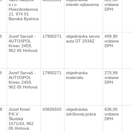
s.r.o
interiér.vybavenia
vrátane
Hviezdoslavova
DPH
21, 974 01
Banská Bystrica
18
Jozef Sarvaš -
17900271
objednávka servis
499,90
AUTOSPOL
auta DT 203AZ
vrátane
Krivec 2459,
DPH
962 05 Hriňová
18
Jozef Sarvaš -
17900271
objednávka
275,99
AUTOSPOL
materiálu
vrátane
Krivec 2459,
DPH
962 05 Hriňová
18
Jozef Kmeť
43826920
objednávka
636,00
P.K.V
údržbovej práce
vrátane
Školská
DPH
1571/43, 962
05 Hriňová