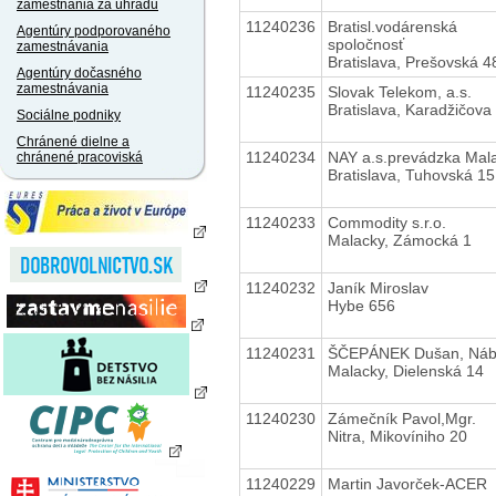
zamestnania za úhradu
11240236
Bratisl.vodárenská
Agentúry podporovaného
spoločnosť
zamestnávania
Bratislava, Prešovská 4
Agentúry dočasného
zamestnávania
11240235
Slovak Telekom, a.s.
Bratislava, Karadžičova
Sociálne podniky
Chránené dielne a
11240234
NAY a.s.prevádzka Mal
chránené pracoviská
Bratislava, Tuhovská 15
11240233
Commodity s.r.o.
Malacky, Zámocká 1
11240232
Janík Miroslav
Hybe 656
11240231
ŠČEPÁNEK Dušan, Náb
Malacky, Dielenská 14
11240230
Zámečník Pavol,Mgr.
Nitra, Mikovíniho 20
11240229
Martin Javorček-ACER