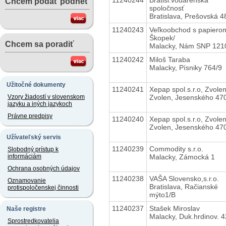
Chcem podať podnet
spoločnosť
Bratislava, Prešovská 4
11240243
Veľkoobchod s papiero
Škopek/
Chcem sa poradiť
Malacky, Nám SNP 121
11240242
Miloš Taraba
Malacky, Písniky 764/9
Užitočné dokumenty
11240241
Xepap spol.s.r.o, Zvole
Zvolen, Jesenského 47
Vzory žiadostí v slovenskom
jazyku a iných jazykoch
Právne predpisy
11240240
Xepap spol.s.r.o, Zvole
Zvolen, Jesenského 47
Užívateľský servis
11240239
Commodity s.r.o.
Slobodný prístup k
Malacky, Zámocká 1
informáciám
Ochrana osobných údajov
11240238
VAŠA Slovensko,s.r.o.
Oznamovanie
Bratislava, Račianské
protispoločenskej činnosti
mýto1/B
11240237
Stašek Miroslav
Naše registre
Malacky, Duk.hrdinov. 4
Sprostredkovatelia