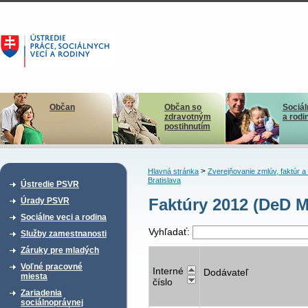
Občan
Občan so
Sociál
zdravotným
a rodi
postihnutím
>
Hlavná stránka
Zverejňovanie zmlúv, faktúr 
Bratislava
Ústredie PSVR
Faktúry 2012 (DeD M
Úrady PSVR
Sociálne veci a rodina
Vyhľadať:
Služby zamestnanosti
Záruky pre mladých
Voľné pracovné
Interné
Dodávateľ
miesta
číslo
Zariadenia
sociálnoprávnej