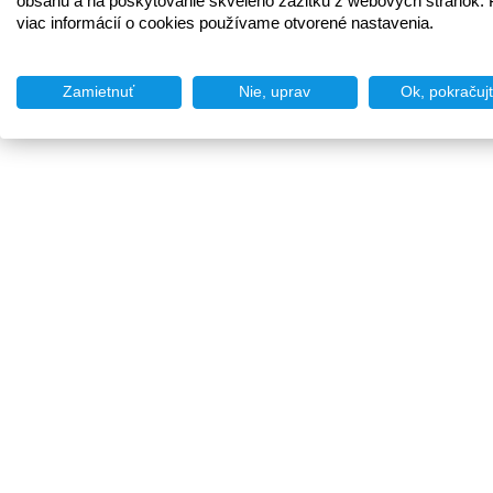
obsahu a na poskytovanie skvelého zážitku z webových stránok. 
viac informácií o cookies používame otvorené nastavenia.
Zamietnuť
Nie, uprav
Ok, pokračuj