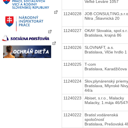
Veľké Leváre 1057
11240228
JOB CONSULTING,s.r.
Nitra ,Štiavnická 20
11240227
OKAY Slovakia, spol.s.r
Bratislava, krajná 86
11240226
SLOVNAFT, a.s.
Bratislava, Vlčie hrdlo 1
11240225
T-com
Bratislava, Karadžičova
11240224
Slov,plynárenský priemy
Bratislava, Mlynské Niv
44/a
11240223
Abiset, s.r.o., Malacky
Malacky, 1.mája 46/547
11240222
Bratisl.vodárenská
spoločnosť
Bratislava, Prešovská 4