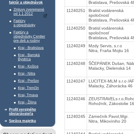
Bratislava, Prešovská 4
faktúr a objednávok
Zmluvy zverejnené
11240251
Bratisl.vodárenská
od 1.1.2012
spoločnosť
Bratislava, Prešovská 4
Faktúry
a objednávky
11240250
Bratisl.vodárenská
Faktúry a
spoločnosť
objednávky Centier
Bratislava, Prešovská 4
pre deti a rodiny
11240249
Mzdy Servis, s.r.o
Kraj - Bratislava
Nitra, Fraňa Mojtu 16
Kraj - Banská
Bystrica
11240248
ŠČEPÁNEK Dušan, Náb
Kraj - Košice
Malacky, Dielenská 14
Kraj - Nitra
11240247
LUCITEX-MLM s.r.o /AF
Kraj - Prešov
Malacky, Záhorácka 46
Kraj- Trenčín
Kraj- Trnava
11240246
ZEUSTRAVELs.r.o,Roho
Kraj - Žilina
Rohožník, Zákostolie 1
Profil verejného
obstarávateľa
11240245
Zámečník Pavol,Mgr.
Nitra, Mikovíniho 20
Správa majetku
11240244
Bratisl.vodárenská