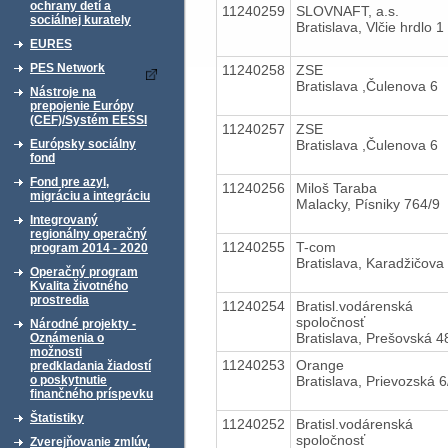
ochrany detí a
11240259
SLOVNAFT, a.s.
sociálnej kurately
Bratislava, Vlčie hrdlo 1
EURES
PES Network
11240258
ZSE
Bratislava ,Čulenova 6
Nástroje na
prepojenie Európy
(CEF)/Systém EESSI
11240257
ZSE
Bratislava ,Čulenova 6
Európsky sociálny
fond
Fond pre azyl,
11240256
Miloš Taraba
migráciu a integráciu
Malacky, Písniky 764/9
Integrovaný
regionálny operačný
11240255
T-com
program 2014 - 2020
Bratislava, Karadžičova
Operačný program
Kvalita životného
prostredia
11240254
Bratisl.vodárenská
spoločnosť
Národné projekty -
Bratislava, Prešovská 4
Oznámenia o
možnosti
11240253
Orange
predkladania žiadostí
Bratislava, Prievozská 6
o poskytnutie
finančného príspevku
Štatistiky
11240252
Bratisl.vodárenská
spoločnosť
Zverejňovanie zmlúv,