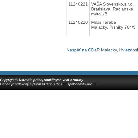
11240221
VAŠA Slovensko,s.r.o.
Bratislava, Račianské
mýto1/B
11240220
Miloš Taraba
Malacky, Písniky 764/9
Naspäť na CDaR Malacky, Hviezdos
Copyright ©
Ústredie práce, sociálnych vecí a rodiny
Generuje
redakčný systém BUXUS CMS
spoločnosti
ui42
.