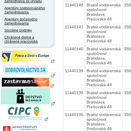
zamestnania za úhradu
11440148
Bratisl.vodárenská
35
Agentúry podporovaného
spoločnosť
zamestnávania
Bratislava,
Prešovská 48
Agentúry dočasného
zamestnávania
11440141
Bratisl.vodárenská
35
Sociálne podniky
spoločnosť
Bratislava,
Chránené dielne a
Prešovská 48
chránené pracoviská
11440140
Bratisl.vodárenská
35
spoločnosť
Bratislava,
Prešovská 48
11440139
Bratisl.vodárenská
35
spoločnosť
Bratislava,
Prešovská 48
11440138
Bratisl.vodárenská
35
spoločnosť
Bratislava,
Prešovská 48
11440135
Bratisl.vodárenská
35
spoločnosť
Bratislava,
Prešovská 48