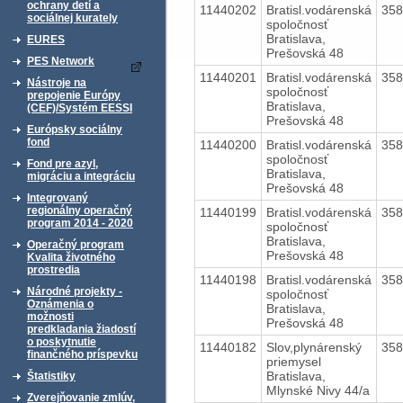
ochrany detí a
11440202
Bratisl.vodárenská
35
sociálnej kurately
spoločnosť
Bratislava,
EURES
Prešovská 48
PES Network
11440201
Bratisl.vodárenská
35
Nástroje na
spoločnosť
prepojenie Európy
Bratislava,
(CEF)/Systém EESSI
Prešovská 48
Európsky sociálny
fond
11440200
Bratisl.vodárenská
35
spoločnosť
Fond pre azyl,
Bratislava,
migráciu a integráciu
Prešovská 48
Integrovaný
regionálny operačný
11440199
Bratisl.vodárenská
35
program 2014 - 2020
spoločnosť
Bratislava,
Operačný program
Prešovská 48
Kvalita životného
prostredia
11440198
Bratisl.vodárenská
35
Národné projekty -
spoločnosť
Oznámenia o
Bratislava,
možnosti
Prešovská 48
predkladania žiadostí
o poskytnutie
11440182
Slov,plynárenský
35
finančného príspevku
priemysel
Bratislava,
Štatistiky
Mlynské Nivy 44/a
Zverejňovanie zmlúv,