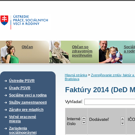
Občan
Občan so
Sociál
zdravotným
a rodi
postihnutím
>
Hlavná stránka
Zverejňovanie zmlúv, faktúr 
Bratislava
Ústredie PSVR
Faktúry 2014 (DeD M
Úrady PSVR
Sociálne veci a rodina
Vyhľadať:
Služby zamestnanosti
Záruky pre mladých
Voľné pracovné
Interné
Dodávateľ
IČ
miesta
číslo
Zariadenia
sociálnoprávnej