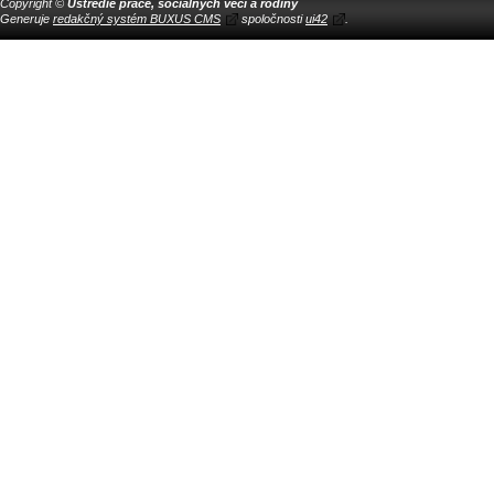
Copyright ©
Ústredie práce, sociálnych vecí a rodiny
Generuje
redakčný systém BUXUS CMS
spoločnosti
ui42
.