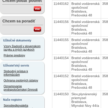
Chcem podať podnet
11440162
Bratisl.vodárenská
35
spoločnosť
Bratislava,
Prešovská 48
Chcem sa poradiť
11440156
Bratisl.vodárenská
35
spoločnosť
Bratislava,
Prešovská 48
11440155
Bratisl.vodárenská
35
Užitočné dokumenty
spoločnosť
Vzory žiadostí v slovenskom
Bratislava,
jazyku a iných jazykoch
Prešovská 48
Právne predpisy
11440154
Bratisl.vodárenská
35
spoločnosť
Bratislava,
Užívateľský servis
Prešovská 48
Slobodný prístup k
informáciám
11440152
Bratisl.vodárenská
35
spoločnosť
Ochrana osobných údajov
Bratislava,
Oznamovanie
Prešovská 48
protispoločenskej činnosti
11440150
Slov,plynárenský
35
priemysel
Naše registre
Bratislava,
Mlynské Nivy 44/a
Sprostredkovatelia