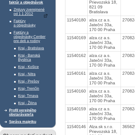
Prievozská 18,
faktúr a objednávok
821 09
Zmluvy zverejnené
Bratislava
od 1.1.2012
11540180
alza.cz a.s.
2708
Faktúry
Jateční 33a,
a objednávky
170 00 Praha
Faktúry a
objednávky Centier
11540169
alza.cz a.s.
2708
pre deti a rodiny
Jateční 33a,
170 00 Praha
Kraj - Bratislava
11540162
alza.cz a.s.
2708
Kraj - Banská
Bystrica
Jateční 33a,
170 00 Praha
Kraj - Košice
11540161
alza.cz a.s.
2708
Kraj - Nitra
Jateční 33a,
Kraj - Prešov
170 00 Praha
Kraj- Trenčín
11540160
alza.cz a.s.
2708
Jateční 33a,
Kraj- Trnava
170 00 Praha
Kraj - Žilina
11540159
alza.cz a.s.
2708
Profil verejného
Jateční 33a,
obstarávateľa
170 00 Praha
Správa majetku
11540146
Alza.sk s.r.o.
3656
Prievozská 18,