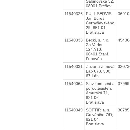
Sabinovská 32,
08001 Prešov
11540326
FULL SERVIS -
3691
Ján Bureš
Černyševského
29, 851 01
Bratislava
11540333
Becki, s. r. o.
4543
Za Vodou
1247/10,
06401 Stará
Ľubovňa
11540331
Zuzana Zimová
3207
Láb 673, 900
67 Láb
11540064
Slov.kom.sest.a
3799
pôrod.asisten.
Amurská 71,
821 06
Bratislava
11540349
SOFTIP, a. s.
3678
Galvániho 7/D,
821 04
Bratislava