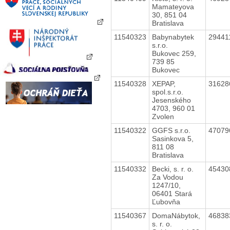
Mamateyova
30, 851 04
Bratislava
11540323
Babynabytek
29441
s.r.o.
Bukovec 259,
739 85
Bukovec
11540328
XEPAP,
3162
spol.s.r.o.
Jesenského
4703, 960 01
Zvolen
11540322
GGFS s.r.o.
4707
Sasinkova 5,
811 08
Bratislava
11540332
Becki, s. r. o.
4543
Za Vodou
1247/10,
06401 Stará
Ľubovňa
11540367
DomaNábytok,
4683
s. r. o.