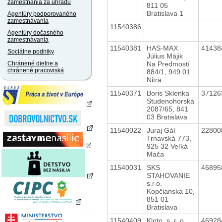
zamestnania za úhradu
811 05
Bratislava 1
Agentúry podporovaného
zamestnávania
11540386
Agentúry dočasného
zamestnávania
11540381
HAS-MAX
4143
Sociálne podniky
Július Májik
Na Predmostí
Chránené dielne a
chránené pracoviská
884/1, 949 01
Nitra
11540371
Boris Sklenka
3712
Studenohorská
2087/65, 841
03 Bratislava
11540022
Juraj Gál
2280
Trnavská 773,
925 32 Veľká
Mača
11540031
SKS
4689
STAHOVANIE
s.r.o.
Kopčianska 10,
851 01
Bratislava
11540409
Kloto, s. r. o.
4692