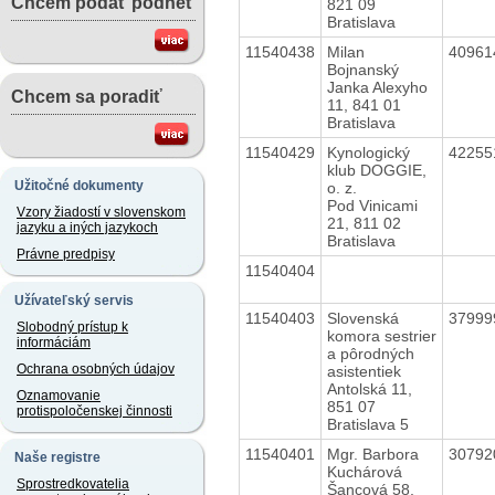
Chcem podať podnet
821 09
Bratislava
11540438
Milan
4096
Bojnanský
Janka Alexyho
Chcem sa poradiť
11, 841 01
Bratislava
11540429
Kynologický
4225
klub DOGGIE,
Užitočné dokumenty
o. z.
Pod Vinicami
Vzory žiadostí v slovenskom
21, 811 02
jazyku a iných jazykoch
Bratislava
Právne predpisy
11540404
Užívateľský servis
11540403
Slovenská
3799
Slobodný prístup k
komora sestrier
informáciám
a pôrodných
Ochrana osobných údajov
asistentiek
Antolská 11,
Oznamovanie
851 07
protispoločenskej činnosti
Bratislava 5
11540401
Mgr. Barbora
3079
Naše registre
Kuchárová
Sprostredkovatelia
Šancová 58,