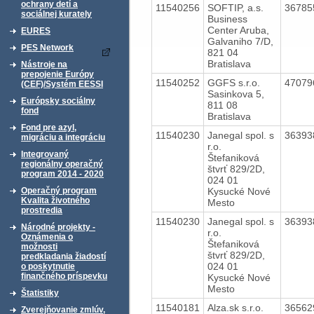
ochrany detí a
11540256
SOFTIP, a.s.
3678
sociálnej kurately
Business
Center Aruba,
EURES
Galvaniho 7/D,
PES Network
821 04
Bratislava
Nástroje na
prepojenie Európy
11540252
GGFS s.r.o.
4707
(CEF)/Systém EESSI
Sasinkova 5,
Európsky sociálny
811 08
fond
Bratislava
Fond pre azyl,
11540230
Janegal spol. s
3639
migráciu a integráciu
r.o.
Integrovaný
Štefaniková
regionálny operačný
štvrť 829/2D,
program 2014 - 2020
024 01
Kysucké Nové
Operačný program
Kvalita životného
Mesto
prostredia
11540230
Janegal spol. s
3639
Národné projekty -
r.o.
Oznámenia o
Štefaniková
možnosti
štvrť 829/2D,
predkladania žiadostí
024 01
o poskytnutie
finančného príspevku
Kysucké Nové
Mesto
Štatistiky
11540181
Alza.sk s.r.o.
3656
Zverejňovanie zmlúv,