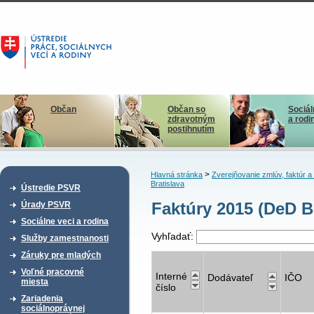
Občan
Občan so
Sociál
zdravotným
a rodi
postihnutím
>
Hlavná stránka
Zverejňovanie zmlúv, faktúr 
Bratislava
Ústredie PSVR
Faktúry 2015 (DeD B
Úrady PSVR
Sociálne veci a rodina
Vyhľadať:
Služby zamestnanosti
Záruky pre mladých
Voľné pracovné
Interné
Dodávateľ
IČO
miesta
číslo
Zariadenia
sociálnoprávnej