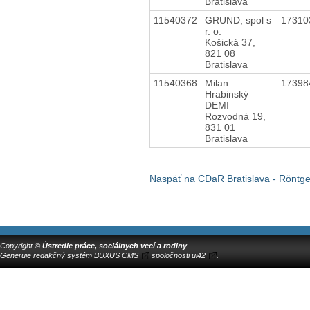
Bratislava
11540372
GRUND, spol s
1731
r. o.
Košická 37,
821 08
Bratislava
11540368
Milan
1739
Hrabinský
DEMI
Rozvodná 19,
831 01
Bratislava
Naspäť na CDaR Bratislava - Röntg
Copyright ©
Ústredie práce, sociálnych vecí a rodiny
Generuje
redakčný systém BUXUS CMS
spoločnosti
ui42
.