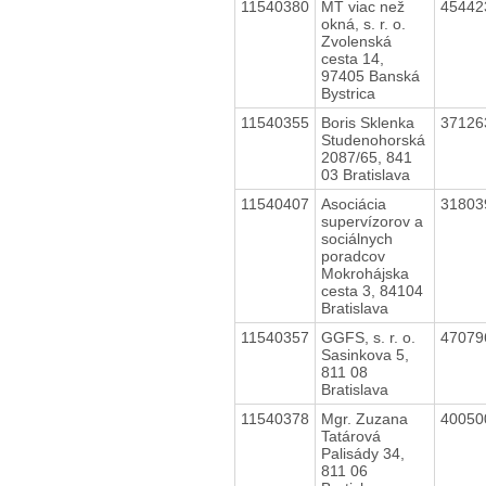
11540380
MT viac než
4544
okná, s. r. o.
Zvolenská
cesta 14,
97405 Banská
Bystrica
11540355
Boris Sklenka
3712
Studenohorská
2087/65, 841
03 Bratislava
11540407
Asociácia
3180
supervízorov a
sociálnych
poradcov
Mokrohájska
cesta 3, 84104
Bratislava
11540357
GGFS, s. r. o.
4707
Sasinkova 5,
811 08
Bratislava
11540378
Mgr. Zuzana
4005
Tatárová
Palisády 34,
811 06