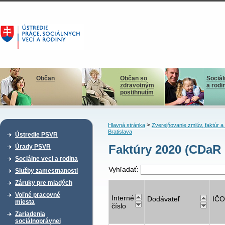
Občan
Občan so
Sociál
zdravotným
a rodi
postihnutím
>
Hlavná stránka
Zverejňovanie zmlúv, faktúr 
Bratislava
Ústredie PSVR
Faktúry 2020 (CDaR B
Úrady PSVR
Sociálne veci a rodina
Vyhľadať:
Služby zamestnanosti
Záruky pre mladých
Voľné pracovné
Interné
Dodávateľ
IČO
miesta
číslo
Zariadenia
sociálnoprávnej