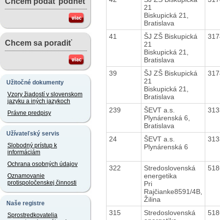
Chcem podať podnet
21
Biskupická 21,
Bratislava
41
ŠJ ZŠ Biskupická
31
Chcem sa poradiť
21
Biskupická 21,
Bratislava
39
ŠJ ZŠ Biskupická
31
21
Užitočné dokumenty
Biskupická 21,
Vzory žiadostí v slovenskom
Bratislava
jazyku a iných jazykoch
239
ŠEVT a.s.
31
Právne predpisy
Plynárenská 6,
Bratislava
Užívateľský servis
24
ŠEVT a.s.
31
Slobodný prístup k
Plynárenská 6
informáciám
Ochrana osobných údajov
322
Stredoslovenská
51
energetika
Oznamovanie
protispoločenskej činnosti
Pri
Rajčianke8591/4B,
Žilina
Naše registre
315
Stredoslovenská
51
Sprostredkovatelia