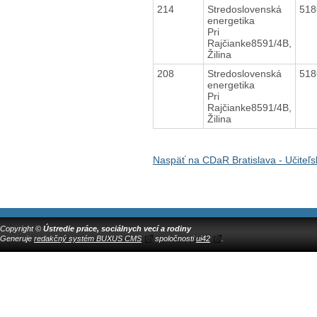
214
Stredoslovenská
51
energetika
Pri
Rajčianke8591/4B,
Žilina
208
Stredoslovenská
51
energetika
Pri
Rajčianke8591/4B,
Žilina
Naspäť na CDaR Bratislava - Učiteľs
Copyright ©
Ústredie práce, sociálnych vecí a rodiny
Generuje
redakčný systém BUXUS CMS
spoločnosti
ui42
.