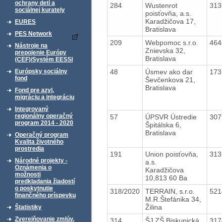
ochrany detí a
284
Wustenrot
31
sociálnej kurately
poisťovňa, a.s.
Karadžičova 17,
EURES
Bratislava
PES Network
209
Webpomoc s.r.o.
46
Nástroje na
Znievska 32,
prepojenie Európy
Bratislava
(CEF)/Systém EESSI
48
Úsmev ako dar
17
Európsky sociálny
fond
Ševčenkova 21,
Bratislava
Fond pre azyl,
migráciu a integráciu
Integrovaný
regionálny operačný
57
ÚPSVR Ústredie
30
program 2014 - 2020
Špitálska 6,
Bratislava
Operačný program
Kvalita životného
prostredia
191
Union poisťovňa,
31
Národné projekty -
a.s.
Oznámenia o
Karadžičova
možnosti
10,813 60 Ba
predkladania žiadostí
o poskytnutie
318/2020
TERRAIN, s.r.o.
52
finančného príspevku
M.R.Štefánika 34,
Žilina
Štatistiky
Zverejňovanie zmlúv,
314
ŠJ ZŠ Biskupická
31