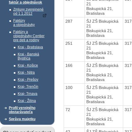
faktúr a objednávok
21
Biskupická 21,
Zmluvy zverejnené
Bratislava
od 1.1.2012
Faktúry
287
ŠJ ZŠ Biskupická
31
a objednávky
21
Biskupická 21,
Faktúry a
Bratislava
objednávky Centier
pre deti a rodiny
251
ŠJ ZŠ Biskupická
31
Kraj - Bratislava
21
Biskupická 21,
Kraj - Banská
Bratislava
Bystrica
166
ŠJ ZŠ Biskupická
31
Kraj - Košice
21
Kraj - Nitra
Biskupická 21,
Bratislava
Kraj - Prešov
Kraj- Trenčín
100
ŠJ ZŠ Biskupická
31
21
Kraj- Trnava
Biskupická 21,
Kraj - Žilina
Bratislava
Profil verejného
72
ŠJ ZŠ Biskupická
31
obstarávateľa
21
Biskupická 21,
Správa majetku
Bratislava
42
ŠJ ZŠ Biskupická
31