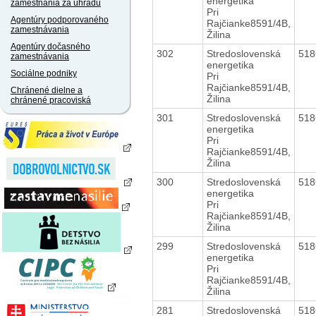
energetika
zamestnania za úhradu
Pri
Agentúry podporovaného
Rajčianke8591/4B,
zamestnávania
Žilina
Agentúry dočasného
302
Stredoslovenská
51
zamestnávania
energetika
Sociálne podniky
Pri
Rajčianke8591/4B,
Chránené dielne a
Žilina
chránené pracoviská
301
Stredoslovenská
51
energetika
Pri
Rajčianke8591/4B,
Žilina
300
Stredoslovenská
51
energetika
Pri
Rajčianke8591/4B,
Žilina
299
Stredoslovenská
51
energetika
Pri
Rajčianke8591/4B,
Žilina
281
Stredoslovenská
51