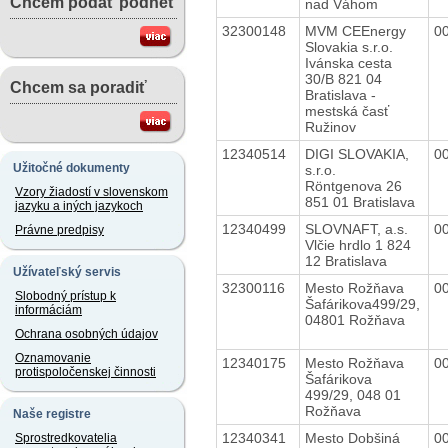
Chcem podať podnet
nad Váhom
32300148
MVM CEEnergy
0
Slovakia s.r.o.
Ivánska cesta
30/B 821 04
Chcem sa poradiť
Bratislava -
mestská časť
Ružinov
12340514
DIGI SLOVAKIA,
0
Užitočné dokumenty
s.r.o.
Röntgenova 26
Vzory žiadostí v slovenskom
851 01 Bratislava
jazyku a iných jazykoch
12340499
SLOVNAFT, a.s.
0
Právne predpisy
Vlčie hrdlo 1 824
12 Bratislava
Užívateľský servis
32300116
Mesto Rožňava
0
Slobodný prístup k
Šafárikova499/29,
informáciám
04801 Rožňava
Ochrana osobných údajov
Oznamovanie
12340175
Mesto Rožňava
0
protispoločenskej činnosti
Šafárikova
499/29, 048 01
Rožňava
Naše registre
12340341
Mesto Dobšiná
0
Sprostredkovatelia