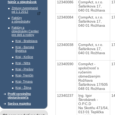
12340086
CompAct, s.r.o.
1
faktúr a objednávok
Šafárikova 17,
Zmluvy zverejnené
040 01 Rožňava
od 1.1.2012
12340084
CompAct, s.r.o.
1
Faktúry
Šafárikova 17,
a objednávky
040 01 Rožňava
Faktúry a
objednávky Centier
pre deti a rodiny
Kraj - Bratislava
12340038
CompAct, s.r.o.
1
Kraj - Banská
Šafárikova 17,
Bystrica
040 01 Rožňava
Kraj - Košice
Kraj - Nitra
12340590
CompAct -
1
spoločnosť s
Kraj - Prešov
ručením
Kraj- Trenčín
obmedzeným
Rožňava
Kraj- Trnava
Šafárikova 17/505
Kraj - Žilina
048 01 Rožňava
Profil verejného
12340237
Ing. Igor
1
obstarávateľa
Škrobánek -
O.P.C.D
Správa majetku
Na Skotňu 471/54,
013 01 Teplička