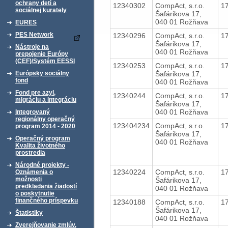
ochrany detí a
12340302
CompAct, s.r.o.
1
sociálnej kurately
Šafárikova 17,
040 01 Rožňava
EURES
PES Network
12340296
CompAct, s.r.o.
1
Šafárikova 17,
Nástroje na
040 01 Rožňava
prepojenie Európy
(CEF)/Systém EESSI
12340253
CompAct, s.r.o.
1
Šafárikova 17,
Európsky sociálny
fond
040 01 Rožňava
Fond pre azyl,
12340244
CompAct, s.r.o.
1
migráciu a integráciu
Šafárikova 17,
040 01 Rožňava
Integrovaný
regionálny operačný
123404234
CompAct, s.r.o.
1
program 2014 - 2020
Šafárikova 17,
Operačný program
040 01 Rožňava
Kvalita životného
prostredia
Národné projekty -
12340224
CompAct, s.r.o.
1
Oznámenia o
možnosti
Šafárikova 17,
predkladania žiadostí
040 01 Rožňava
o poskytnutie
finančného príspevku
12340188
CompAct, s.r.o.
1
Šafárikova 17,
Štatistiky
040 01 Rožňava
Zverejňovanie zmlúv,