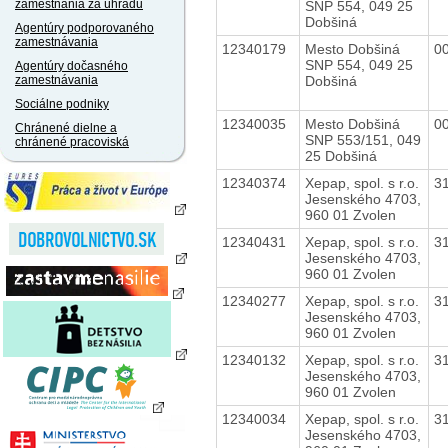
zamestnania za úhradu
SNP 554, 049 25
Dobšiná
Agentúry podporovaného
zamestnávania
12340179
Mesto Dobšiná
0
SNP 554, 049 25
Agentúry dočasného
Dobšiná
zamestnávania
Sociálne podniky
12340035
Mesto Dobšiná
0
Chránené dielne a
SNP 553/151, 049
chránené pracoviská
25 Dobšiná
12340374
Xepap, spol. s r.o.
3
Jesenského 4703,
960 01 Zvolen
12340431
Xepap, spol. s r.o.
3
Jesenského 4703,
960 01 Zvolen
12340277
Xepap, spol. s r.o.
3
Jesenského 4703,
960 01 Zvolen
12340132
Xepap, spol. s r.o.
3
Jesenského 4703,
960 01 Zvolen
12340034
Xepap, spol. s r.o.
3
Jesenského 4703,