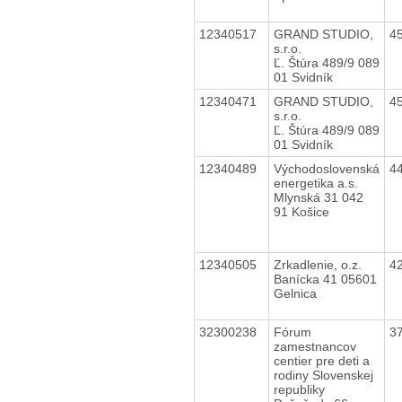
12340517
GRAND STUDIO,
4
s.r.o.
Ľ. Štúra 489/9 089
01 Svidník
12340471
GRAND STUDIO,
4
s.r.o.
Ľ. Štúra 489/9 089
01 Svidník
12340489
Východoslovenská
4
energetika a.s.
Mlynská 31 042
91 Košice
12340505
Zrkadlenie, o.z.
4
Banícka 41 05601
Gelnica
32300238
Fórum
3
zamestnancov
centier pre deti a
rodiny Slovenskej
republiky