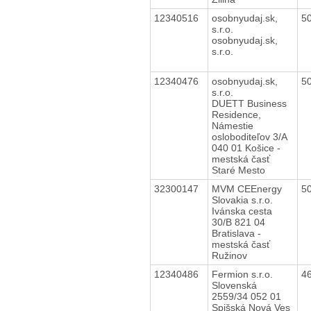
12340516
osobnyudaj.sk,
5
s.r.o.
osobnyudaj.sk,
s.r.o.
12340476
osobnyudaj.sk,
5
s.r.o.
DUETT Business
Residence,
Námestie
osloboditeľov 3/A
040 01 Košice -
mestská časť
Staré Mesto
32300147
MVM CEEnergy
5
Slovakia s.r.o.
Ivánska cesta
30/B 821 04
Bratislava -
mestská časť
Ružinov
12340486
Fermion s.r.o.
4
Slovenská
2559/34 052 01
Spišská Nová Ves