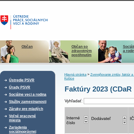
Občan
Občan so
Sociál
zdravotným
a rodi
postihnutím
>
Hlavná stránka
Zverejňovanie zmlúv, faktúr 
Košice
Ústredie PSVR
Faktúry 2023 (CDaR
Úrady PSVR
Sociálne veci a rodina
Vyhľadať:
Služby zamestnanosti
Záruky pre mladých
Voľné pracovné
Interné
Dodávateľ
I
miesta
číslo
Zariadenia
sociálnoprávnej