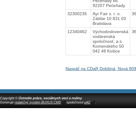
Pečeňady 66
92207 Pečeňady
32300235
Ayr Fair s. r. o.
3
Zátišie 10 831 03
Bratislava
12340462
Východoslovenská
3
vodárenská
spoločnosť, a.s.
Komenského 50
042 48 Košice
Naspäť na CDaR Dobšiná, Nová 80
Copyright ©
Ústredie práce, sociálnych vecí a rodiny
Generuje
redakčný systém BUXUS CMS
spoločnosti
ui42
.