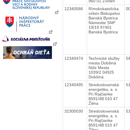
960 01 Zvolen
12340586
Rímskokatolícka
0
cirkev Biskupstvo
Banská Bystrica
Námestie SNP
19/19 97401
Banská Bystrica
12340474
Technické služby
5
mesta Dobšiná
Niže Mesta
1039/2 04925
Dobšiná
12340495
Stredoslovenská
5
energetika, a. s.
Pri Rajčianke
8591/4B 010 47
Žilina
32300030
Stredoslovenská
5
energetika, a. s.
Pri Rajčianke
8591/4B 010 47
Žilina