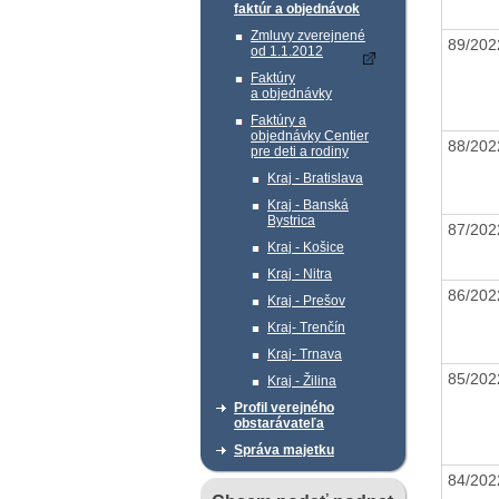
faktúr a objednávok
Zmluvy zverejnené
89/20
od 1.1.2012
Faktúry
a objednávky
Faktúry a
objednávky Centier
88/20
pre deti a rodiny
Kraj - Bratislava
Kraj - Banská
Bystrica
87/20
Kraj - Košice
Kraj - Nitra
86/20
Kraj - Prešov
Kraj- Trenčín
Kraj- Trnava
85/20
Kraj - Žilina
Profil verejného
obstarávateľa
Správa majetku
84/20