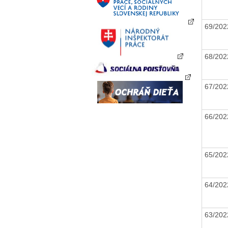
69/20
68/20
67/20
66/20
65/20
64/20
63/20