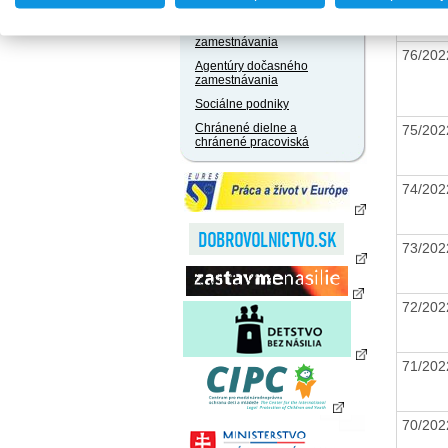
zamestnania za úhradu
Agentúry podporovaného
zamestnávania
76/20
Agentúry dočasného
zamestnávania
Sociálne podniky
Chránené dielne a
75/20
chránené pracoviská
74/20
73/20
72/20
71/20
70/20