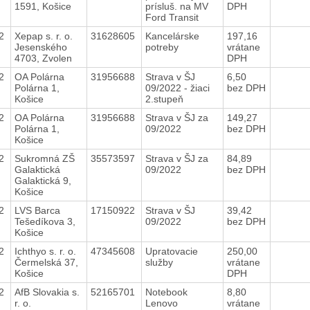
1591, Košice
prísluš. na MV
DPH
Ford Transit
22
Xepap s. r. o.
31628605
Kancelárske
197,16
Jesenského
potreby
vrátane
4703, Zvolen
DPH
22
OA Polárna
31956688
Strava v ŠJ
6,50
Polárna 1,
09/2022 - žiaci
bez DPH
Košice
2.stupeň
22
OA Polárna
31956688
Strava v ŠJ za
149,27
Polárna 1,
09/2022
bez DPH
Košice
22
Sukromná ZŠ
35573597
Strava v ŠJ za
84,89
Galaktická
09/2022
bez DPH
Galaktická 9,
Košice
22
LVS Barca
17150922
Strava v ŠJ
39,42
Tešedíkova 3,
09/2022
bez DPH
Košice
22
Ichthyo s. r. o.
47345608
Upratovacie
250,00
Čermelská 37,
služby
vrátane
Košice
DPH
22
AfB Slovakia s.
52165701
Notebook
8,80
r. o.
Lenovo
vrátane