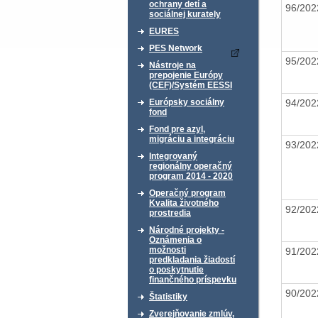
ochrany detí a
96/20
sociálnej kurately
EURES
PES Network
95/20
Nástroje na
prepojenie Európy
(CEF)/Systém EESSI
94/20
Európsky sociálny
fond
Fond pre azyl,
migráciu a integráciu
93/20
Integrovaný
regionálny operačný
program 2014 - 2020
Operačný program
Kvalita životného
92/20
prostredia
Národné projekty -
Oznámenia o
možnosti
91/20
predkladania žiadostí
o poskytnutie
finančného príspevku
90/20
Štatistiky
Zverejňovanie zmlúv,