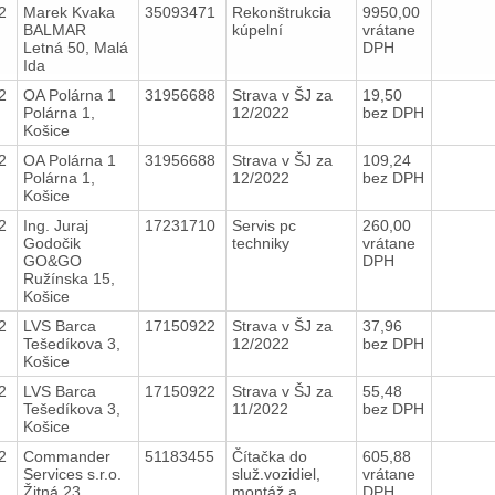
22
Marek Kvaka
35093471
Rekonštrukcia
9950,00
BALMAR
kúpelní
vrátane
Letná 50, Malá
DPH
Ida
22
OA Polárna 1
31956688
Strava v ŠJ za
19,50
Polárna 1,
12/2022
bez DPH
Košice
22
OA Polárna 1
31956688
Strava v ŠJ za
109,24
Polárna 1,
12/2022
bez DPH
Košice
22
Ing. Juraj
17231710
Servis pc
260,00
Godočik
techniky
vrátane
GO&GO
DPH
Ružínska 15,
Košice
22
LVS Barca
17150922
Strava v ŠJ za
37,96
Tešedíkova 3,
12/2022
bez DPH
Košice
22
LVS Barca
17150922
Strava v ŠJ za
55,48
Tešedíkova 3,
11/2022
bez DPH
Košice
22
Commander
51183455
Čítačka do
605,88
Services s.r.o.
služ.vozidiel,
vrátane
Žitná 23,
montáž a
DPH