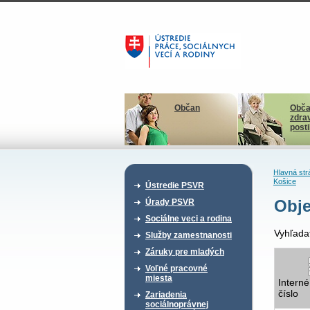
Občan
Obča
zdra
post
Hlavná str
Košice
Ústredie PSVR
Obje
Úrady PSVR
Sociálne veci a rodina
Vyhľada
Služby zamestnanosti
Záruky pre mladých
Voľné pracovné
miesta
Interné
číslo
Zariadenia
sociálnoprávnej