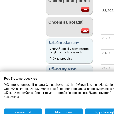
Chcem podať podnet
83/20
Chcem sa poradiť
82/20
Užitočné dokumenty
Vzory žiadostí v slovenskom
jazyku a iných jazykoch
81/20
Právne predpisy
80/20
Užívateľský servis
Slobodný prístup k
Používame cookies
informáciám
79/20
Môžeme ich umiestniť na analýzu údajov o našich návštevníkoch, na zlepšenie
Ochrana osobných údajov
webových stránok, zobrazovanie prispôsobeného obsahu a na poskytovanie sk
Oznamovanie
zážitku z webových stránok. Pre viac informácií o cookies používame otvorené
protispoločenskej činnosti
nastavenia.
78/20
Naše registre
Sprostredkovatelia
Zamietnuť
Nie, uprav
Ok, pokračuj
77/20