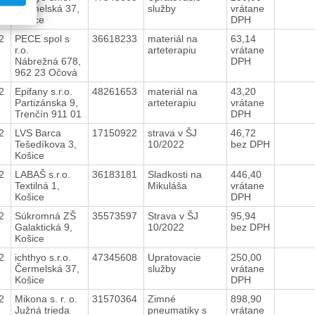
Čermelská 37,
služby
vrátane
Košice
DPH
22
PECE spol s
36618233
materiál na
63,14
r.o.
arteterapiu
vrátane
Nábrežná 678,
DPH
962 23 Očová
22
Epifany s.r.o.
48261653
materiál na
43,20
Partizánska 9,
arteterapiu
vrátane
Trenčín 911 01
DPH
22
LVS Barca
17150922
strava v ŠJ
46,72
Tešedíkova 3,
10/2022
bez DPH
Košice
22
LABAŠ s.r.o.
36183181
Sladkosti na
446,40
Textilná 1,
Mikuláša
vrátane
Košice
DPH
22
Súkromná ZŠ
35573597
Strava v ŠJ
95,94
Galaktická 9,
10/2022
bez DPH
Košice
22
ichthyo s.r.o.
47345608
Upratovacie
250,00
Čermelská 37,
služby
vrátane
Košice
DPH
22
Mikona s. r. o.
31570364
Zimné
898,90
Južná trieda
pneumatiky s
vrátane