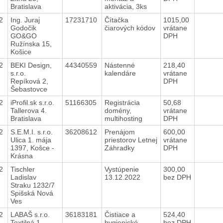
Bratislava
aktivácia, 3ks
22
Ing. Juraj
17231710
Čítačka
1015,00
Godočik
čiarových kódov
vrátane
GO&GO
DPH
Ružínska 15,
Košice
22
BEKI Design,
44340559
Nástenné
218,40
s.r.o.
kalendáre
vrátane
Repíková 2,
DPH
Šebastovce
22
iProfil.sk s.r.o.
51166305
Registrácia
50,68
Tallerova 4.
domény,
vrátane
Bratislava
multihosting
DPH
22
S.E.M.I. s.r.o.
36208612
Prenájom
600,00
Ulica 1. mája
priestorov Letnej
vrátane
1397, Košce -
Záhradky
DPH
Krásna
22
Tischler
Vystúpenie
300,00
Ladislav
13.12.2022
bez DPH
Straku 1232/7
Spišská Nová
Ves
22
LABAŠ s.r.o.
36183181
Čistiace a
524,40
Textilná 1,
hygienické
bez DPH