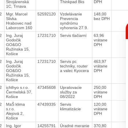
Strojárenská
Thinkpad 8ks
DPH
1C, Trnava
22
Mgr. Marcel
52592120
Vzdelávanie
148,00
Slivka
Prevencia
bez DPH
Hrabovec nad
syndrómu
C
Laborcom 160
vyhorenia 27.9.
p
22
Ing. Juraj
17231710
Servis tlačiarní
63,96
Godočik
vrátane
GO&GO
DPH
Ružínska 15,
Košice
22
Ing. Juraj
17231710
Servis pc
463,97
Godočik
techniky, router
vrátane
GO&GO
a valec Kyocera
DPH
Ružínska 15,
Košice
22
ichthyo s.r.o.
47345608
Upratovacie
250,00
Čermelská 37,
služby za
vrátane
Košice
08/2022
DPH
22
MaŠ klima
47439335
Servis
120,00
s.r.o.
klimatizácie
vrátane
Alejová 2,
DPH
Košice
22
Ing. Igor
14255791
Úradné meranie
370,80