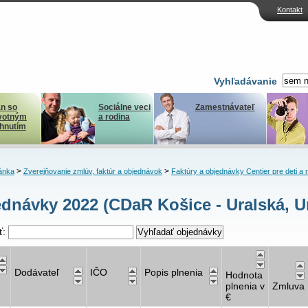
Kontakt
Vyhľadávanie
n so
Sociálne veci
Zamestnávateľ
votným
a rodina
ihnutím
>
>
ánka
Zverejňovanie zmlúv, faktúr a objednávok
Faktúry a objednávky Centier pre deti a 
dnávky 2022 (CDaR Košice - Uralská, Ur
ť:
Dodávateľ
IČO
Popis plnenia
Hodnota
plnenia v
Zmluva
€