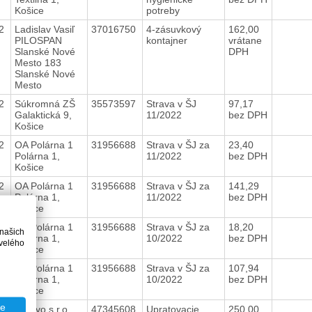
Košice
potreby
22
Ladislav Vasiľ
37016750
4-zásuvkový
162,00
PILOSPAN
kontajner
vrátane
Slanské Nové
DPH
Mesto 183
Slanské Nové
Mesto
22
Súkromná ZŠ
35573597
Strava v ŠJ
97,17
Galaktická 9,
11/2022
bez DPH
Košice
22
OA Polárna 1
31956688
Strava v ŠJ za
23,40
Polárna 1,
11/2022
bez DPH
Košice
22
OA Polárna 1
31956688
Strava v ŠJ za
141,29
Polárna 1,
11/2022
bez DPH
Košice
22
OA Polárna 1
31956688
Strava v ŠJ za
18,20
 našich
Polárna 1,
10/2022
bez DPH
velého
Košice
22
OA Polárna 1
31956688
Strava v ŠJ za
107,94
Polárna 1,
10/2022
bez DPH
Košice
te
22
ichthyo s.r.o.
47345608
Upratovacie
250,00