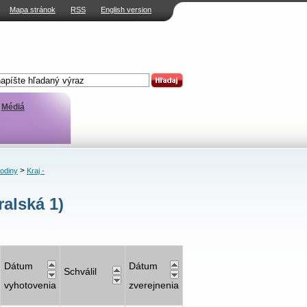
Mapa stránok
RSS
English version
Médiá
>
rodiny
Kraj -
alská 1)
Dátum
Dátum
Schválil
vyhotovenia
zverejnenia