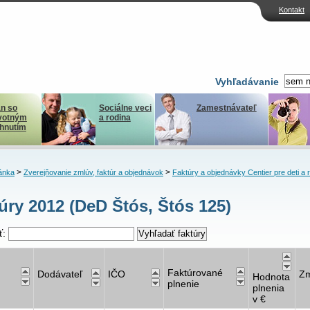
Kontakt
Vyhľadávanie
n so
Sociálne veci
Zamestnávateľ
votným
a rodina
ihnutím
>
>
ánka
Zverejňovanie zmlúv, faktúr a objednávok
Faktúry a objednávky Centier pre deti a 
úry 2012 (DeD Štós, Štós 125)
ť:
Faktúrované
Dodávateľ
IČO
Zm
Hodnota
plnenie
plnenia
v €