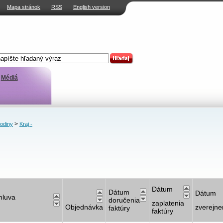
Mapa stránok
RSS
English version
Médiá
>
rodiny
Kraj -
Dátum
Dátum
Dátum
luva
doručenia
zaplatenia
Objednávka
zverejne
faktúry
faktúry