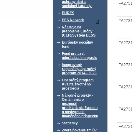
ochrany detí a
FA273
sociálnej kurately
EURES
PES Network
FA273
Nástroje na
prepojenie Európy
(CEF)/Systém EESSI
FA273
Európsky sociálny
fond
Fond pre azyl,
migráciu a integráciu
FA273
Integrovaný
regionálny operačný
program 2014 - 2020
Operačný program
Kvalita životného
FA273
prostredia
Národné projekty -
Oznámenia o
možnosti
predkladania žiadostí
FA273
o poskytnutie
finančného príspevku
Štatistiky
FA273
Zverejňovanie zmlúv,