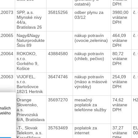
ostatné)
DPH
120073
SPP, a.s.
35815256
odber plynu za
3980,00
č.
Mlynské nivy
03/12
vrátane
44/a,
DPH
Bratislava 26
120065
Nagy&Nagy
nákup potravín
464,09
č.
Naturprodukte
(ovocie,zelenina)
vrátane
Štós 89
DPH
120064
ROKOKO,
43884580
nákup potravín
80,72
č.
s.r.o.
(chlieb, pečivo)
vrátane
Gorkého 9,
DPH
Košice
120063
VIJOFEL,
36474746
nákup potravín
254,09
č.
s.r.o.
(mäso a mäsové
vrátane
Bartošovce
výrobky)
DPH
182/1 Hertnik
120061
Orange
35697270
mesačný
74,62
H
Slovensko,
poplatok za
vrátane
 našich
a.s.
telefónne služby
DPH
velého
Prievozská
6/A, Bratislava
120060
-T-, Slovak
35763469
poplatok za
37,27
EU
Telekom, a.s.
internet
vrátane
0
Karadžičova
DPH