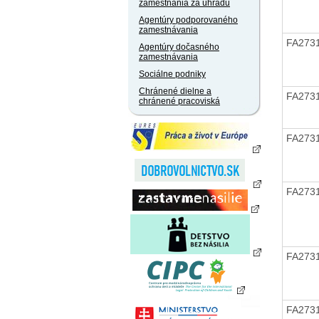
zamestnania za úhradu
Agentúry podporovaného
zamestnávania
FA273
Agentúry dočasného
zamestnávania
Sociálne podniky
Chránené dielne a
FA273
chránené pracoviská
FA273
FA273
FA273
FA273