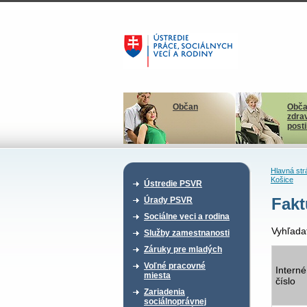
Občan
Obča
zdra
post
Hlavná str
Košice
Ústredie PSVR
Fakt
Úrady PSVR
Sociálne veci a rodina
Vyhľada
Služby zamestnanosti
Záruky pre mladých
Voľné pracovné
Interné
miesta
číslo
Zariadenia
sociálnoprávnej