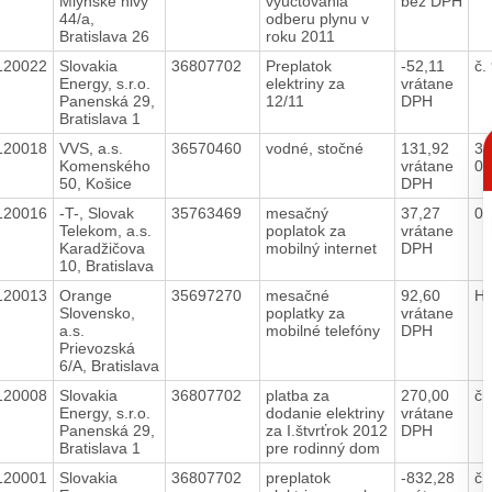
Mlynské nivy
vyúčtovania
bez DPH
44/a,
odberu plynu v
Bratislava 26
roku 2011
120022
Slovakia
36807702
Preplatok
-52,11
č.
Energy, s.r.o.
elektriny za
vrátane
Panenská 29,
12/11
DPH
Bratislava 1
C
120018
VVS, a.s.
36570460
vodné, stočné
131,92
30
p
Komenského
vrátane
0
50, Košice
DPH
120016
-T-, Slovak
35763469
mesačný
37,27
0
Telekom, a.s.
poplatok za
vrátane
Karadžičova
mobilný internet
DPH
10, Bratislava
120013
Orange
35697270
mesačné
92,60
H
Slovensko,
poplatky za
vrátane
a.s.
mobilné telefóny
DPH
Prievozská
6/A, Bratislava
120008
Slovakia
36807702
platba za
270,00
č.
Energy, s.r.o.
dodanie elektriny
vrátane
Panenská 29,
za I.štvrťrok 2012
DPH
Bratislava 1
pre rodinný dom
120001
Slovakia
36807702
preplatok
-832,28
č.