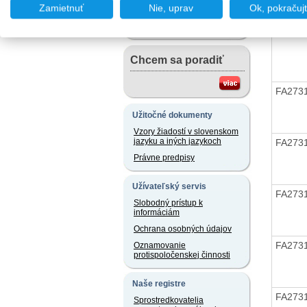
Chcem podať podnet
Zamietnuť
Nie, uprav
Ok, pokračuj
FA273
Chcem sa poradiť
FA273
Užitočné dokumenty
Vzory žiadostí v slovenskom
jazyku a iných jazykoch
FA273
Právne predpisy
Užívateľský servis
FA273
Slobodný prístup k
informáciám
Ochrana osobných údajov
FA273
Oznamovanie
protispoločenskej činnosti
Naše registre
FA273
Sprostredkovatelia