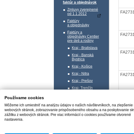
faktúr a objednávok
Zmluvy zverejnené
FA273
od 1.1.2012
Faktúry
a objednávky
Faktúry a
FA273
objednávky Centier
pre deti a rodiny
Kraj - Bratislava
FA273
Kraj - Banská
Bystrica
Kraj - Košice
Kraj - Nitra
FA273
Kraj - Prešov
Kraj- Trenčín
Kraj- Trnava
FA273
Používame cookies
Kraj - Žilina
Môžeme ich umiestniť na analýzu údajov o našich návštevníkoch, na zlepšenie
Profil verejného
webových stránok, zobrazovanie prispôsobeného obsahu a na poskytovanie sk
obstarávateľa
zážitku z webových stránok. Pre viac informácií o cookies používame otvorené
nastavenia.
Správa majetku
FA273