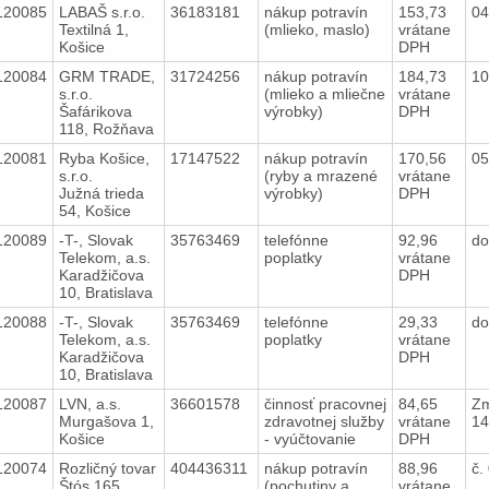
120085
LABAŠ s.r.o.
36183181
nákup potravín
153,73
04
Textilná 1,
(mlieko, maslo)
vrátane
Košice
DPH
120084
GRM TRADE,
31724256
nákup potravín
184,73
10
s.r.o.
(mlieko a mliečne
vrátane
Šafárikova
výrobky)
DPH
118, Rožňava
120081
Ryba Košice,
17147522
nákup potravín
170,56
05
s.r.o.
(ryby a mrazené
vrátane
Južná trieda
výrobky)
DPH
54, Košice
120089
-T-, Slovak
35763469
telefónne
92,96
do
Telekom, a.s.
poplatky
vrátane
Karadžičova
DPH
10, Bratislava
120088
-T-, Slovak
35763469
telefónne
29,33
do
Telekom, a.s.
poplatky
vrátane
Karadžičova
DPH
10, Bratislava
120087
LVN, a.s.
36601578
činnosť pracovnej
84,65
Zm
Murgašova 1,
zdravotnej služby
vrátane
14
Košice
- vyúčtovanie
DPH
120074
Rozličný tovar
404436311
nákup potravín
88,96
č.
Štós 165
(pochutiny a
vrátane