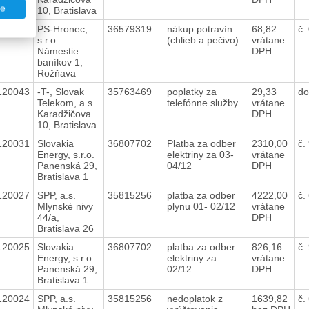
te
10, Bratislava
120055
PS-Hronec,
36579319
nákup potravín
68,82
č.
s.r.o.
(chlieb a pečivo)
vrátane
Námestie
DPH
baníkov 1,
Rožňava
120043
-T-, Slovak
35763469
poplatky za
29,33
do
Telekom, a.s.
telefónne služby
vrátane
Karadžičova
DPH
10, Bratislava
120031
Slovakia
36807702
Platba za odber
2310,00
č.
Energy, s.r.o.
elektriny za 03-
vrátane
Panenská 29,
04/12
DPH
Bratislava 1
120027
SPP, a.s.
35815256
platba za odber
4222,00
č.
Mlynské nivy
plynu 01- 02/12
vrátane
44/a,
DPH
Bratislava 26
120025
Slovakia
36807702
platba za odber
826,16
č.
Energy, s.r.o.
elektriny za
vrátane
Panenská 29,
02/12
DPH
Bratislava 1
120024
SPP, a.s.
35815256
nedoplatok z
1639,82
č.