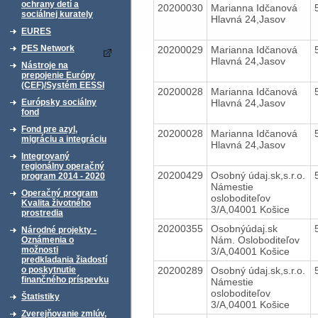
ochrany detí a
20200030
Marianna Idčanová
sociálnej kurately
Hlavná 24,Jasov
EURES
PES Network
20200029
Marianna Idčanová
Hlavná 24,Jasov
Nástroje na
prepojenie Európy
(CEF)/Systém EESSI
20200028
Marianna Idčanová
Hlavná 24,Jasov
Európsky sociálny
fond
Fond pre azyl,
20200028
Marianna Idčanová
migráciu a integráciu
Hlavná 24,Jasov
Integrovaný
regionálny operačný
20200429
Osobný údaj.sk,s.r.o.
program 2014 - 2020
Námestie
Operačný program
osloboditeľov
Kvalita životného
3/A,04001 Košice
prostredia
20200355
Osobnýúdaj.sk
Národné projekty -
Nám. Osloboditeľov
Oznámenia o
možnosti
3/A,04001 Košice
predkladania žiadostí
20200289
Osobný údaj.sk,s.r.o.
o poskytnutie
finančného príspevku
Námestie
osloboditeľov
Štatistiky
3/A,04001 Košice
Zverejňovanie zmlúv,