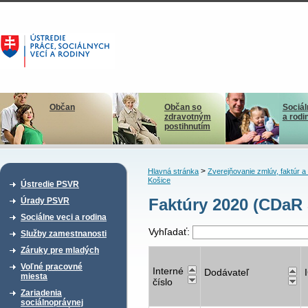
Občan
Občan so
Sociál
zdravotným
a rodi
postihnutím
>
Hlavná stránka
Zverejňovanie zmlúv, faktúr 
Košice
Ústredie PSVR
Faktúry 2020 (CDaR 
Úrady PSVR
Sociálne veci a rodina
Vyhľadať:
Služby zamestnanosti
Záruky pre mladých
Voľné pracovné
Interné
Dodávateľ
miesta
číslo
Zariadenia
sociálnoprávnej