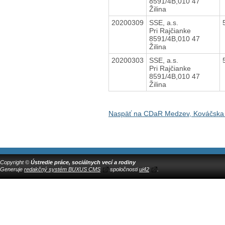
8591/4B,010 47
Žilina
20200309
SSE, a.s.
Pri Rajčianke
8591/4B,010 47
Žilina
20200303
SSE, a.s.
Pri Rajčianke
8591/4B,010 47
Žilina
Naspäť na CDaR Medzev, Kováčska
Copyright ©
Ústredie práce, sociálnych vecí a rodiny
Generuje
redakčný systém BUXUS CMS
spoločnosti
ui42
.