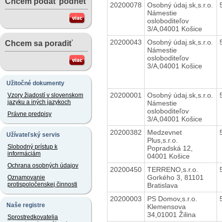
Chcem podať podnet
20200078
Osobný údaj.sk,s.r.o.
Námestie
osloboditeľov
3/A,04001 Košice
20200043
Osobný údaj.sk,s.r.o.
Chcem sa poradiť
Námestie
osloboditeľov
3/A,04001 Košice
Užitočné dokumenty
20200001
Osobný údaj.sk,s.r.o.
Vzory žiadostí v slovenskom
jazyku a iných jazykoch
Námestie
osloboditeľov
Právne predpisy
3/A,04001 Košice
20200382
Medzevnet
Užívateľský servis
Plus,s.r.o.
Slobodný prístup k
Popradská 12,
informáciám
04001 Košice
Ochrana osobných údajov
20200450
TERRENO,s.r.o.
Gorkého 3, 81101
Oznamovanie
protispoločenskej činnosti
Bratislava
20200003
PS Domov,s.r.o.
Naše registre
Klemensova
34,01001 Žilina
Sprostredkovatelia