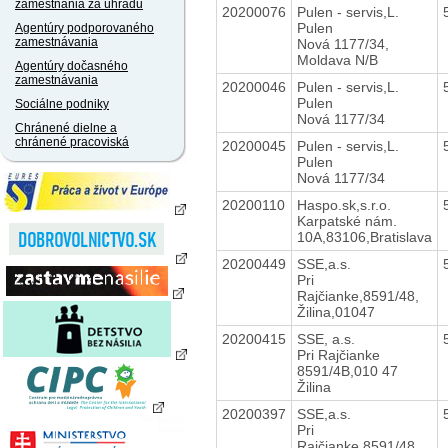
zamestnania za úhradu
20200076
Pulen - servis,L.
Pulen
Agentúry podporovaného
zamestnávania
Nová 1177/34,
Moldava N/B
Agentúry dočasného
zamestnávania
20200046
Pulen - servis,L.
Pulen
Sociálne podniky
Nová 1177/34
Chránené dielne a
chránené pracoviská
20200045
Pulen - servis,L.
Pulen
Nová 1177/34
20200110
Haspo.sk,s.r.o.
Karpatské nám.
10A,83106,Bratislava
20200449
SSE,a.s.
Pri
Rajčianke,8591/48,
Žilina,01047
20200415
SSE, a.s.
Pri Rajčianke
8591/4B,010 47
Žilina
20200397
SSE,a.s.
Pri
Rajčianke,8591/48,