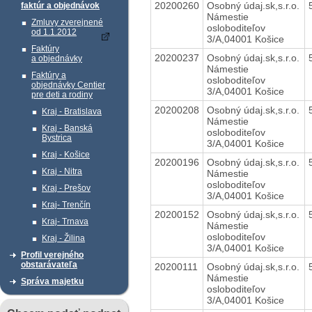
20200260
Osobný údaj.sk,s.r.o.
faktúr a objednávok
Námestie
Zmluvy zverejnené
osloboditeľov
od 1.1.2012
3/A,04001 Košice
Faktúry
20200237
Osobný údaj.sk,s.r.o.
a objednávky
Námestie
Faktúry a
osloboditeľov
objednávky Centier
3/A,04001 Košice
pre deti a rodiny
20200208
Osobný údaj.sk,s.r.o.
Kraj - Bratislava
Námestie
Kraj - Banská
osloboditeľov
Bystrica
3/A,04001 Košice
Kraj - Košice
20200196
Osobný údaj.sk,s.r.o.
Kraj - Nitra
Námestie
osloboditeľov
Kraj - Prešov
3/A,04001 Košice
Kraj- Trenčín
20200152
Osobný údaj.sk,s.r.o.
Kraj- Trnava
Námestie
osloboditeľov
Kraj - Žilina
3/A,04001 Košice
Profil verejného
obstarávateľa
20200111
Osobný údaj.sk,s.r.o.
Námestie
Správa majetku
osloboditeľov
3/A,04001 Košice