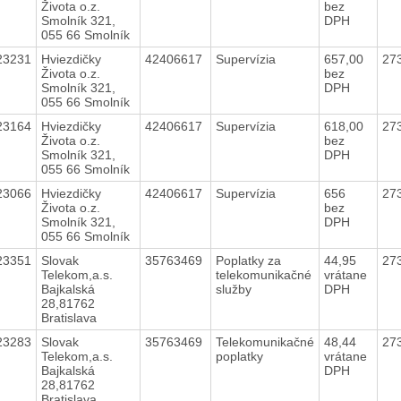
Života o.z.
bez
Smolník 321,
DPH
055 66 Smolník
23231
Hviezdičky
42406617
Supervízia
657,00
27
Života o.z.
bez
Smolník 321,
DPH
055 66 Smolník
23164
Hviezdičky
42406617
Supervízia
618,00
27
Života o.z.
bez
Smolník 321,
DPH
055 66 Smolník
23066
Hviezdičky
42406617
Supervízia
656
27
Života o.z.
bez
Smolník 321,
DPH
055 66 Smolník
23351
Slovak
35763469
Poplatky za
44,95
27
Telekom,a.s.
telekomunikačné
vrátane
Bajkalská
služby
DPH
28,81762
Bratislava
23283
Slovak
35763469
Telekomunikačné
48,44
27
Telekom,a.s.
poplatky
vrátane
Bajkalská
DPH
28,81762
Bratislava