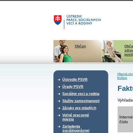
Občan
Obča
zdra
post
Hlavná str
Košice
Ústredie PSVR
Fakt
Úrady PSVR
Sociálne veci a rodina
Vyhľada
Služby zamestnanosti
Záruky pre mladých
Voľné pracovné
Interné
miesta
číslo
Zariadenia
sociálnoprávnej