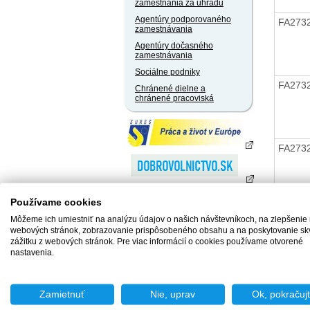
zamestnania za úhradu
Agentúry podporovaného
FA273
zamestnávania
Agentúry dočasného
zamestnávania
Sociálne podniky
FA273
Chránené dielne a
chránené pracoviská
FA273
Používame cookies
FA273
Môžeme ich umiestniť na analýzu údajov o našich návštevníkoch, na zlepšenie
webových stránok, zobrazovanie prispôsobeného obsahu a na poskytovanie sk
zážitku z webových stránok. Pre viac informácií o cookies používame otvorené
nastavenia.
FA273
Zamietnuť
Nie, uprav
Ok, pokračuj