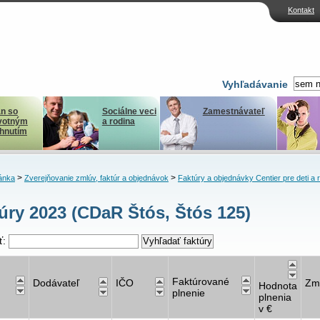
Kontakt
Vyhľadávanie
n so
Sociálne veci
Zamestnávateľ
votným
a rodina
ihnutím
>
>
ánka
Zverejňovanie zmlúv, faktúr a objednávok
Faktúry a objednávky Centier pre deti a 
úry 2023 (CDaR Štós, Štós 125)
ť:
Faktúrované
Dodávateľ
IČO
Zm
Hodnota
plnenie
plnenia
v €