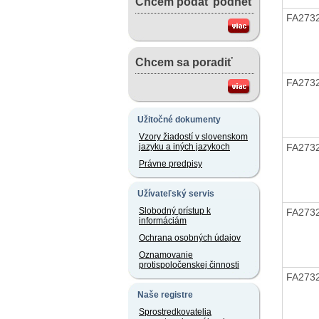
Chcem podať podnet
FA273
Chcem sa poradiť
FA273
Užitočné dokumenty
Vzory žiadostí v slovenskom
FA273
jazyku a iných jazykoch
Právne predpisy
Užívateľský servis
Slobodný prístup k
FA273
informáciám
Ochrana osobných údajov
Oznamovanie
protispoločenskej činnosti
FA273
Naše registre
Sprostredkovatelia