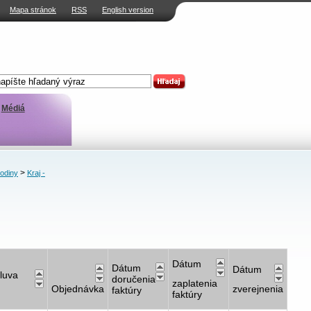
Mapa stránok
RSS
English version
Médiá
>
rodiny
Kraj -
Dátum
Dátum
Dátum
luva
doručenia
zaplatenia
Objednávka
zverejnenia
faktúry
faktúry