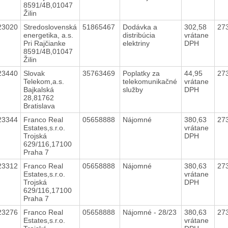
8591/4B,01047
Žilin
23020
Stredoslovenská
51865467
Dodávka a
302,58
27
energetika, a.s.
distribúcia
vrátane
Pri Rajčianke
elektriny
DPH
8591/4B,01047
Žilin
23440
Slovak
35763469
Poplatky za
44,95
27
Telekom,a.s.
telekomunikačné
vrátane
Bajkalská
služby
DPH
28,81762
Bratislava
23344
Franco Real
05658888
Nájomné
380,63
27
Estates,s.r.o.
vrátane
Trojská
DPH
629/116,17100
Praha 7
23312
Franco Real
05658888
Nájomné
380,63
27
Estates,s.r.o.
vrátane
Trojská
DPH
629/116,17100
Praha 7
23276
Franco Real
05658888
Nájomné - 28/23
380,63
27
Estates,s.r.o.
vrátane