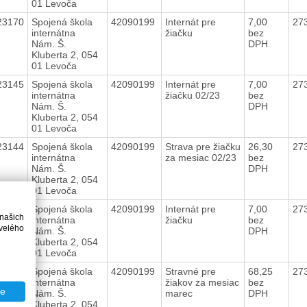
01 Levoča
23170
Spojená škola
42090199
Internát pre
7,00
27
internátna
žiačku
bez
Nám. Š.
DPH
Kluberta 2, 054
01 Levoča
23145
Spojená škola
42090199
Internát pre
7,00
27
internátna
žiačku 02/23
bez
Nám. Š.
DPH
Kluberta 2, 054
01 Levoča
23144
Spojená škola
42090199
Strava pre žiačku
26,30
27
internátna
za mesiac 02/23
bez
Nám. Š.
DPH
Kluberta 2, 054
01 Levoča
23120
Spojená škola
42090199
Internát pre
7,00
27
 našich
internátna
žiačku
bez
velého
Nám. Š.
DPH
Kluberta 2, 054
01 Levoča
23119
Spojená škola
42090199
Stravné pre
68,25
27
internátna
žiakov za mesiac
bez
te
Nám. Š.
marec
DPH
Kluberta 2, 054