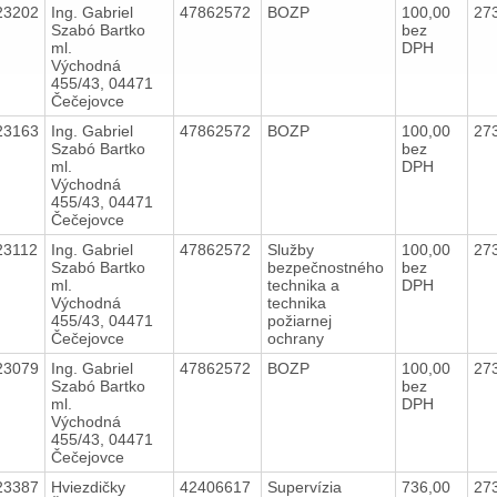
23202
Ing. Gabriel
47862572
BOZP
100,00
27
Szabó Bartko
bez
ml.
DPH
Východná
455/43, 04471
Čečejovce
23163
Ing. Gabriel
47862572
BOZP
100,00
27
Szabó Bartko
bez
ml.
DPH
Východná
455/43, 04471
Čečejovce
23112
Ing. Gabriel
47862572
Služby
100,00
27
Szabó Bartko
bezpečnostného
bez
ml.
technika a
DPH
Východná
technika
455/43, 04471
požiarnej
Čečejovce
ochrany
23079
Ing. Gabriel
47862572
BOZP
100,00
27
Szabó Bartko
bez
ml.
DPH
Východná
455/43, 04471
Čečejovce
23387
Hviezdičky
42406617
Supervízia
736,00
27