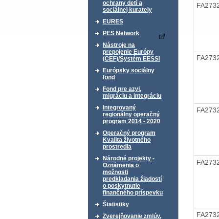
ochrany detí a
FA273
sociálnej kurately
EURES
PES Network
Nástroje na
prepojenie Európy
FA273
(CEF)/Systém EESSI
Európsky sociálny
fond
Fond pre azyl,
migráciu a integráciu
Integrovaný
FA273
regionálny operačný
program 2014 - 2020
Operačný program
Kvalita životného
prostredia
Národné projekty -
FA273
Oznámenia o
možnosti
predkladania žiadostí
o poskytnutie
finančného príspevku
Štatistiky
FA273
Zverejňovanie zmlúv,