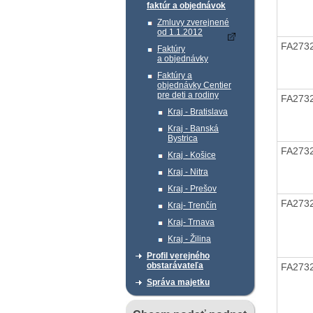
faktúr a objednávok
Zmluvy zverejnené
od 1.1.2012
FA273
Faktúry
a objednávky
Faktúry a
objednávky Centier
pre deti a rodiny
FA273
Kraj - Bratislava
Kraj - Banská
Bystrica
FA273
Kraj - Košice
Kraj - Nitra
Kraj - Prešov
FA273
Kraj- Trenčín
Kraj- Trnava
Kraj - Žilina
Profil verejného
obstarávateľa
FA273
Správa majetku