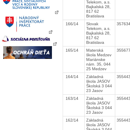
Telekom, a.s.
Bajkalská 28,
817 62
Bratislava
166/14
Slovak
35763
Telekom, a.s.
Bajkalská 28,
817 62
Bratislava
165/14
Materská
35567
škola Medzev
Mariánske
nám. 35, 044
25 Medzev
164/14
Základná
35544
škola JASOV
Školská 3 044
23 Jasov
163/14
Základná
35544
škola JASOV
Školská 3 044
23 Jasov
162/14
Základná
35544
škola JASOV
Školská 3 044