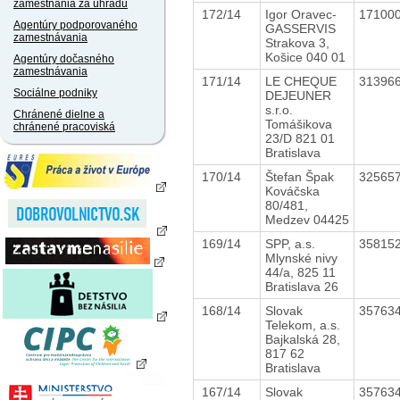
zamestnania za úhradu
172/14
Igor Oravec-
17100
Agentúry podporovaného
GASSERVIS
zamestnávania
Strakova 3,
Košice 040 01
Agentúry dočasného
zamestnávania
171/14
LE CHEQUE
31396
Sociálne podniky
DEJEUNER
s.r.o.
Chránené dielne a
Tomášikova
chránené pracoviská
23/D 821 01
Bratislava
170/14
Štefan Špak
32565
Kováčska
80/481,
Medzev 04425
169/14
SPP, a.s.
35815
Mlynské nivy
44/a, 825 11
Bratislava 26
168/14
Slovak
35763
Telekom, a.s.
Bajkalská 28,
817 62
Bratislava
167/14
Slovak
35763