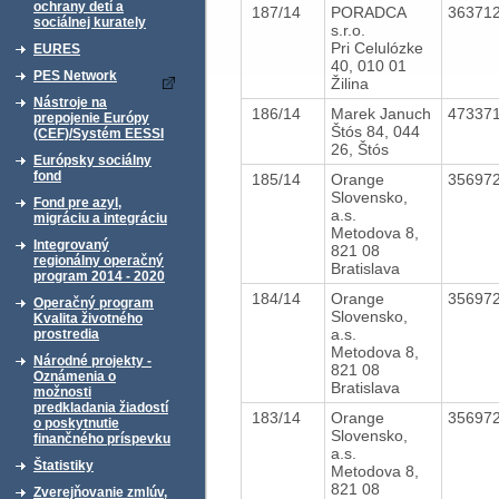
ochrany detí a
187/14
PORADCA
36371
sociálnej kurately
s.r.o.
Pri Celulózke
EURES
40, 010 01
PES Network
Žilina
Nástroje na
186/14
Marek Januch
47337
prepojenie Európy
Štós 84, 044
(CEF)/Systém EESSI
26, Štós
Európsky sociálny
fond
185/14
Orange
35697
Slovensko,
Fond pre azyl,
a.s.
migráciu a integráciu
Metodova 8,
Integrovaný
821 08
regionálny operačný
Bratislava
program 2014 - 2020
184/14
Orange
35697
Operačný program
Slovensko,
Kvalita životného
a.s.
prostredia
Metodova 8,
Národné projekty -
821 08
Oznámenia o
Bratislava
možnosti
predkladania žiadostí
183/14
Orange
35697
o poskytnutie
Slovensko,
finančného príspevku
a.s.
Štatistiky
Metodova 8,
821 08
Zverejňovanie zmlúv,