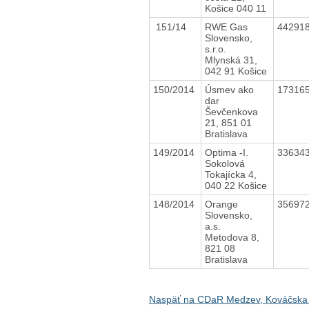
Košice 040 11
151/14
RWE Gas
44291
Slovensko,
s.r.o.
Mlynská 31,
042 91 Košice
150/2014
Úsmev ako
17316
dar
Ševčenkova
21, 851 01
Bratislava
149/2014
Optima -I.
33634
Sokolová
Tokajícka 4,
040 22 Košice
148/2014
Orange
35697
Slovensko,
a.s.
Metodova 8,
821 08
Bratislava
Naspäť na CDaR Medzev, Kováčska