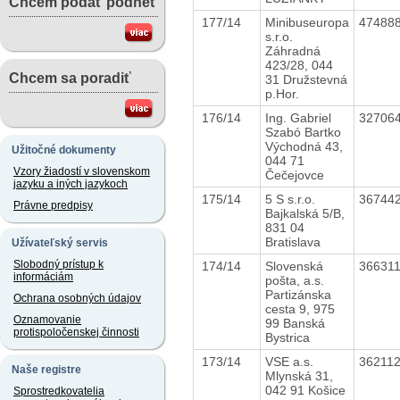
Chcem podať podnet
177/14
Minibuseuropa
47488
s.r.o.
Záhradná
423/28, 044
Chcem sa poradiť
31 Družstevná
p.Hor.
176/14
Ing. Gabriel
32706
Szabó Bartko
Východná 43,
Užitočné dokumenty
044 71
Vzory žiadostí v slovenskom
Čečejovce
jazyku a iných jazykoch
175/14
5 S s.r.o.
36744
Právne predpisy
Bajkalská 5/B,
831 04
Bratislava
Užívateľský servis
Slobodný prístup k
174/14
Slovenská
36631
informáciám
pošta, a.s.
Partizánska
Ochrana osobných údajov
cesta 9, 975
Oznamovanie
99 Banská
protispoločenskej činnosti
Bystrica
173/14
VSE a.s.
36211
Naše registre
Mlynská 31,
042 91 Košice
Sprostredkovatelia