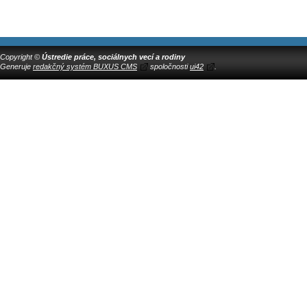
Copyright ©
Ústredie práce, sociálnych vecí a rodiny
Generuje
redakčný systém BUXUS CMS
spoločnosti
ui42
.