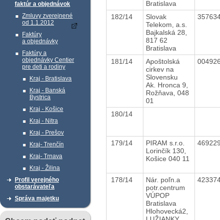
Bratislava
faktúr a objednávok
Zmluvy zverejnené
182/14
Slovak
35763
od 1.1.2012
Telekom, a.s.
Bajkalská 28,
Faktúry
817 62
a objednávky
Bratislava
Faktúry a
objednávky Centier
181/14
Apoštolská
00492
pre deti a rodiny
cirkev na
Slovensku
Kraj - Bratislava
Ak. Hronca 9,
Kraj - Banská
Rožňava, 048
Bystrica
01
Kraj - Košice
180/14
Kraj - Nitra
Kraj - Prešov
179/14
PIRAM s.r.o.
46922
Kraj- Trenčín
Lorinčík 130,
Kraj- Trnava
Košice 040 11
Kraj - Žilina
178/14
Nár. poľn.a
42337
Profil verejného
obstarávateľa
potr.centrum
VÚPOP
Správa majetku
Bratislava
Hlohovecká2,
LUŽIANKY