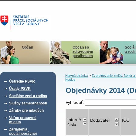
Občan
Občan so
Sociál
zdravotným
a rodi
postihnutím
>
Hlavná stránka
Zverejňovanie zmlúv, faktúr 
Košice
Ústredie PSVR
Objednávky 2014 (De
Úrady PSVR
Sociálne veci a rodina
Vyhľadať:
Služby zamestnanosti
Záruky pre mladých
Voľné pracovné
Interné
Dodávateľ
IČO
miesta
číslo
Zariadenia
sociálnoprávnej