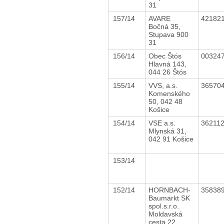
31
157/14
AVARE
42182
Bočná 35,
Stupava 900
31
156/14
Obec Štós
00324
Hlavná 143,
044 26 Štós
155/14
VVS, a.s.
36570
Komenského
50, 042 48
Košice
154/14
VSE a.s.
36211
Mlynská 31,
042 91 Košice
153/14
152/14
HORNBACH-
35838
Baumarkt SK
spol.s.r.o.
Moldavská
cesta 22,