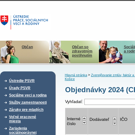
Občan
Občan so
Sociál
zdravotným
a rodi
postihnutím
>
Hlavná stránka
Zverejňovanie zmlúv, faktúr 
Košice
Ústredie PSVR
Objednávky 2024 (C
Úrady PSVR
Sociálne veci a rodina
Vyhľadať:
Služby zamestnanosti
Záruky pre mladých
Voľné pracovné
Interné
Dodávateľ
IČO
miesta
číslo
Zariadenia
sociálnoprávnej