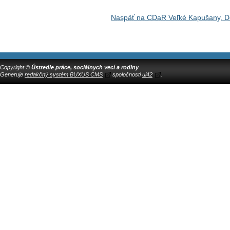
Naspäť na CDaR Veľké Kapušany, D
Copyright ©
Ústredie práce, sociálnych vecí a rodiny
Generuje
redakčný systém BUXUS CMS
spoločnosti
ui42
.