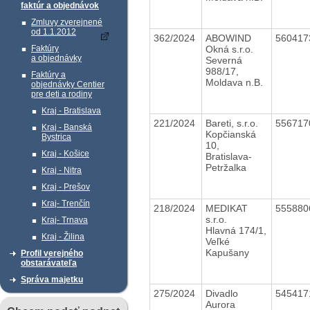
faktúr a objednávok
Zmluvy zverejnené
od 1.1.2012
362/2024
ABOWIND
56041
Okná s.r.o.
Faktúry
a objednávky
Severná
988/17,
Faktúry a
Moldava n.B.
objednávky Centier
pre deti a rodiny
Kraj - Bratislava
221/2024
Bareti, s.r.o.
55671
Kraj - Banská
Kopčianská
Bystrica
10,
Kraj - Košice
Bratislava-
Petržalka
Kraj - Nitra
Kraj - Prešov
Kraj- Trenčín
218/2024
MEDIKAT
55588
s.r.o.
Kraj- Trnava
Hlavná 174/1,
Kraj - Žilina
Veľké
Kapušany
Profil verejného
obstarávateľa
Správa majetku
275/2024
Divadlo
54541
Aurora