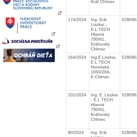
Kráľ.Chlmec
174/2024
Ing. Erik
52809
Liszkai -
E.L.TECH
Hlavná
790/81,
Kráľovský
Chlmec
164/2024
Ing.E.Liszkai,
52809
E.L.TECH
Horešská
1050/28A,
K.Chlmec
101/2024
Ing. E..Liszkai
52809
- E.L.TECH
Hlavná
790/81,
Kráľovský
Chlmec
80/2024
Ing. Erik
52809