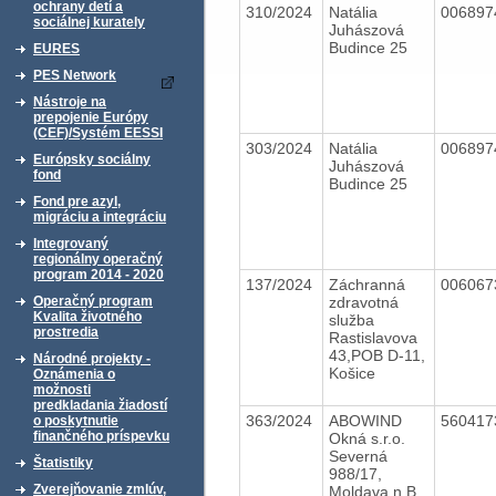
ochrany detí a
310/2024
Natália
00689
sociálnej kurately
Juhászová
Budince 25
EURES
PES Network
Nástroje na
prepojenie Európy
(CEF)/Systém EESSI
303/2024
Natália
00689
Európsky sociálny
Juhászová
fond
Budince 25
Fond pre azyl,
migráciu a integráciu
Integrovaný
regionálny operačný
program 2014 - 2020
137/2024
Záchranná
00606
zdravotná
Operačný program
Kvalita životného
služba
prostredia
Rastislavova
43,POB D-11,
Národné projekty -
Košice
Oznámenia o
možnosti
predkladania žiadostí
363/2024
ABOWIND
56041
o poskytnutie
finančného príspevku
Okná s.r.o.
Severná
Štatistiky
988/17,
Zverejňovanie zmlúv,
Moldava n.B.