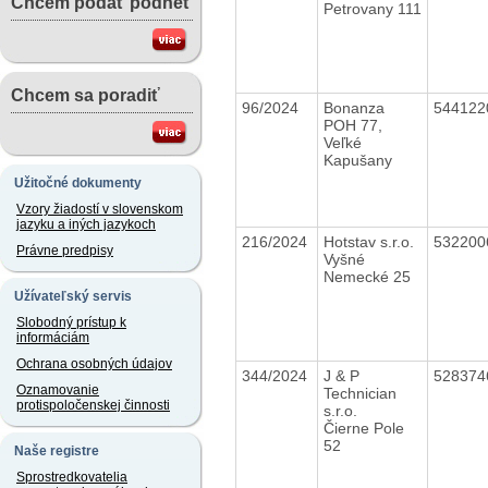
Chcem podať podnet
Petrovany 111
Chcem sa poradiť
96/2024
Bonanza
54412
POH 77,
Veľké
Kapušany
Užitočné dokumenty
Vzory žiadostí v slovenskom
jazyku a iných jazykoch
216/2024
Hotstav s.r.o.
53220
Právne predpisy
Vyšné
Nemecké 25
Užívateľský servis
Slobodný prístup k
informáciám
Ochrana osobných údajov
344/2024
J & P
52837
Oznamovanie
Technician
protispoločenskej činnosti
s.r.o.
Čierne Pole
52
Naše registre
Sprostredkovatelia