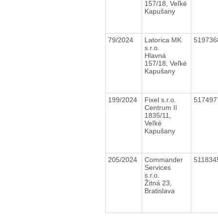
157/18, Veľké
Kapušany
79/2024
Latorica MK
51973
s.r.o.
Hlavná
157/18, Veľké
Kapušany
199/2024
Fixel s.r.o.
51749
Centrum II
1835/11,
Veľké
Kapušany
205/2024
Commander
51183
Services
s.r.o.
Žitná 23,
Bratislava