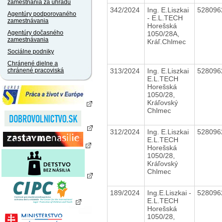
zamestnania za úhradu
342/2024
Ing. E.Liszkai
52809
Agentúry podporovaného
- E.L.TECH
zamestnávania
Horešská
Agentúry dočasného
1050/28A,
zamestnávania
Kráľ.Chlmec
Sociálne podniky
Chránené dielne a
313/2024
Ing. E.Liszkai
52809
chránené pracoviská
E.L.TECH
Horešská
1050/28,
Kráľovský
Chlmec
312/2024
Ing. E.Liszkai
52809
E.L.TECH
Horešská
1050/28,
Kráľovský
Chlmec
189/2024
Ing.E.Liszkai -
52809
E.L.TECH
Horešská
1050/28,