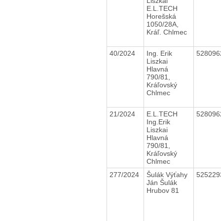
Liszkai
E.L.TECH
Horešská
1050/28A,
Kráľ. Chlmec
40/2024
Ing. Erik
52809
Liszkai
Hlavná
790/81,
Kráľovský
Chlmec
21/2024
E.L.TECH
52809
Ing.Erik
Liszkai
Hlavná
790/81,
Kráľovský
Chlmec
277/2024
Šulák Výťahy
52522
Ján Šulák
Hrubov 81