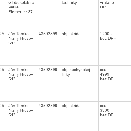
Globuselektro
techniky
vrátane
Veľké
DPH
Slemence 37
025
Ján Tomko
43592899
obj. skriňa
1200,-
Nižný Hrušov
bez DPH
543
025
Ján Tomko
43592899
obj. kuchynskej
cca
Nižný Hrušov
linky
4999,-
543
bez DPH
025
Ján Tomko
43592899
obj. skriňa
cca
Nižný Hrušov
3800,-
543
bez DPH