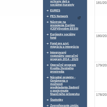
ochrany detí a
181/2
sociálnej kurately
EURES
PES Network
Nástroje na
prepojenie Európy
(CEF)/Systém EESSI
Európsky sociálny
180/2
fond
Fond pre azyl,
migráciu a integráciu
Integrovaný
regionálny operačný
program 2014 - 2020
179/2
Operačný program
Kvalita životného
prostredia
Národné projekty -
Oznámenia o
možnosti
predkladania žiadostí
o poskytnutie
finančného príspevku
178/2
Štatistiky
Zverejňovanie zmlúv,