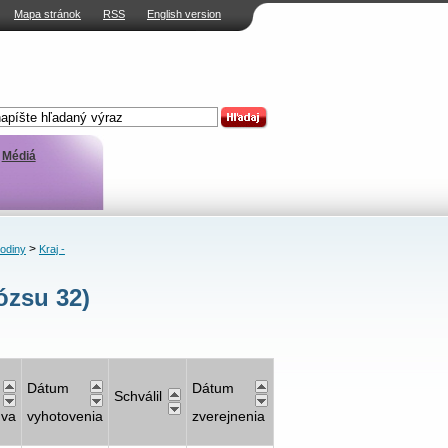
Mapa stránok
RSS
English version
Médiá
>
rodiny
Kraj -
ózsu 32)
Dátum
Dátum
Schválil
uva
vyhotovenia
zverejnenia