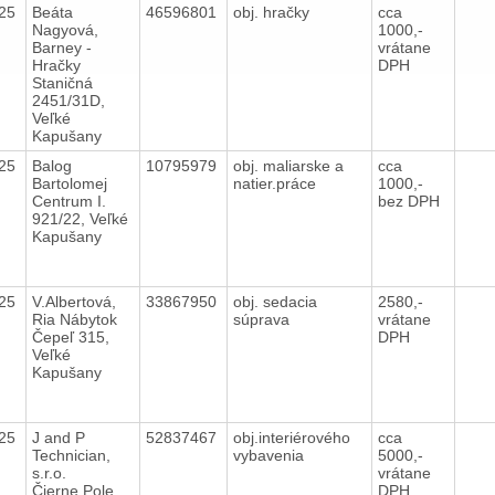
025
Beáta
46596801
obj. hračky
cca
Nagyová,
1000,-
Barney -
vrátane
Hračky
DPH
Staničná
2451/31D,
Veľké
Kapušany
025
Balog
10795979
obj. maliarske a
cca
Bartolomej
natier.práce
1000,-
Centrum I.
bez DPH
921/22, Veľké
Kapušany
025
V.Albertová,
33867950
obj. sedacia
2580,-
Ria Nábytok
súprava
vrátane
Čepeľ 315,
DPH
Veľké
Kapušany
025
J and P
52837467
obj.interiérového
cca
Technician,
vybavenia
5000,-
s.r.o.
vrátane
Čierne Pole
DPH