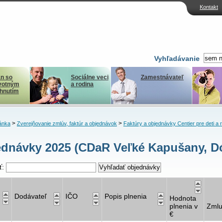
Kontakt
Vyhľadávanie
n so
Sociálne veci
Zamestnávateľ
votným
a rodina
ihnutím
>
>
ánka
Zverejňovanie zmlúv, faktúr a objednávok
Faktúry a objednávky Centier pre deti a 
dnávky 2025 (CDaR Veľké Kapušany, D
ť:
Dodávateľ
IČO
Popis plnenia
Hodnota
plnenia v
Zml
€