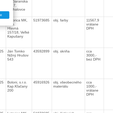
Močiaranska
5067,
Michalovce
te
025
Latorica MK,
51973685
obj. farby
11567,9
s.r.o.
vrátane
Hlavná
DPH
157/18, Veľké
Kapušany
025
Ján Tomko
43592899
obj. skriňa
cca
Nižný Hrušov
3000,-
543
bez DPH
025
Boloni, s.r.o.
45916926
obj. všeobecného
cca
Kap.Kľačany
materiálu
1000,-
200
vrátane
DPH