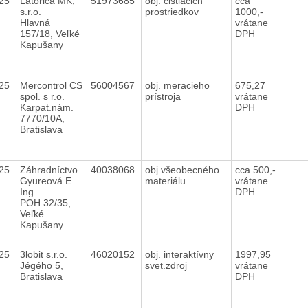
025
Latorica MK,
51973685
obj. čistiacich
cca
s.r.o.
prostriedkov
1000,-
Hlavná
vrátane
157/18, Veľké
DPH
Kapušany
025
Mercontrol CS
56004567
obj. meracieho
675,27
spol. s r.o.
prístroja
vrátane
Karpat.nám.
DPH
7770/10A,
Bratislava
025
Záhradníctvo
40038068
obj.všeobecného
cca 500,-
Gyureová E.
materiálu
vrátane
Ing
DPH
POH 32/35,
Veľké
Kapušany
025
3lobit s.r.o.
46020152
obj. interaktívny
1997,95
Jégého 5,
svet.zdroj
vrátane
Bratislava
DPH