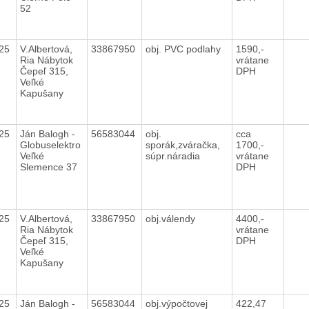
52
025
V.Albertová,
33867950
obj. PVC podlahy
1590,-
Ria Nábytok
vrátane
Čepeľ 315,
DPH
Veľké
Kapušany
025
Ján Balogh -
56583044
obj.
cca
Globuselektro
sporák,zváračka,
1700,-
Veľké
súpr.náradia
vrátane
Slemence 37
DPH
025
V.Albertová,
33867950
obj.válendy
4400,-
Ria Nábytok
vrátane
Čepeľ 315,
DPH
Veľké
Kapušany
025
Ján Balogh -
56583044
obj.výpočtovej
422,47