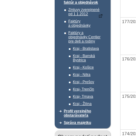
faktúr a objednávok
Zmluvy zverejnené
od 1.1.2012
177/2
Faktúry
a objednávky
Faktúry a
objednávky Centier
pre deti a rodiny
Kraj - Bratislava
Kraj - Banská
176/2
Bystrica
Kraj - Košice
Kraj - Nitra
Kraj - Prešov
Kraj- Trenčín
175/2
Kraj- Trnava
Kraj - Žilina
Profil verejného
obstarávateľa
Správa majetku
174/2