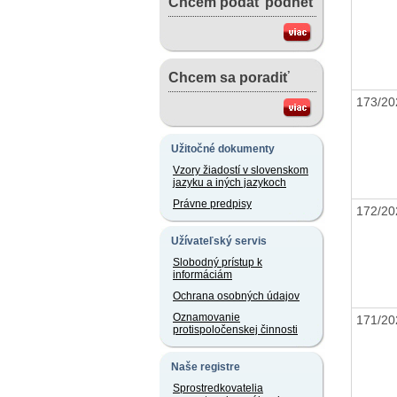
Chcem podať podnet
Chcem sa poradiť
173/2
Užitočné dokumenty
Vzory žiadostí v slovenskom
jazyku a iných jazykoch
Právne predpisy
172/2
Užívateľský servis
Slobodný prístup k
informáciám
Ochrana osobných údajov
Oznamovanie
171/2
protispoločenskej činnosti
Naše registre
Sprostredkovatelia