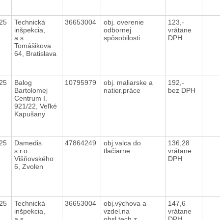
025
Technická
36653004
obj. overenie
123,-
inšpekcia,
odbornej
vrátane
a.s.
spôsobilosti
DPH
Tomášikova
64, Bratislava
025
Balog
10795979
obj. maliarske a
192,-
Bartolomej
natier.práce
bez DPH
Centrum I.
921/22, Veľké
Kapušany
025
Damedis
47864249
obj.valca do
136,28
s.r.o.
tlačiarne
vrátane
Višňovského
DPH
6, Zvolen
025
Technická
36653004
obj.výchova a
147,6
inšpekcia,
vzdel.na
vrátane
a.s.
obsl.tech.z.
DPH