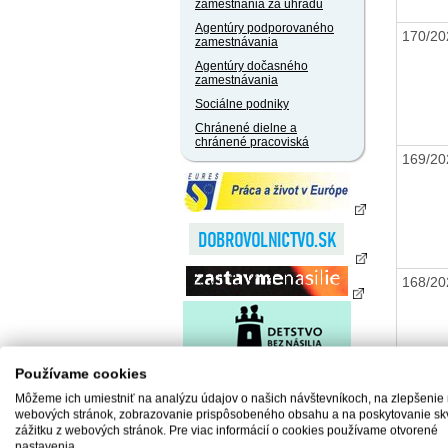
zamestnania za úhradu
Agentúry podporovaného
170/2
zamestnávania
Agentúry dočasného
zamestnávania
Sociálne podniky
Chránené dielne a
chránené pracoviská
169/2
168/2
Používame cookies
Môžeme ich umiestniť na analýzu údajov o našich návštevníkoch, na zlepšenie
167/2
webových stránok, zobrazovanie prispôsobeného obsahu a na poskytovanie sk
zážitku z webových stránok. Pre viac informácií o cookies používame otvorené
nastavenia.