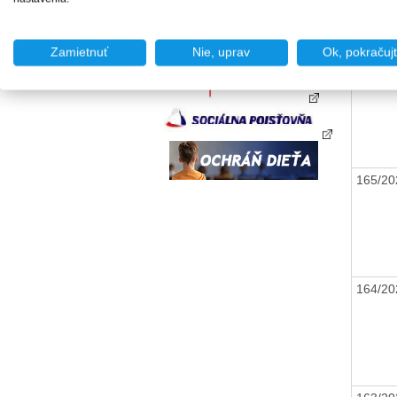
Zamietnuť
Nie, uprav
Ok, pokračuj
166/2
165/2
164/2