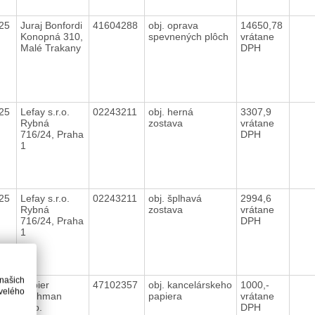
025
Juraj Bonfordi
41604288
obj. oprava
14650,78
Konopná 310,
spevnených plôch
vrátane
Malé Trakany
DPH
025
Lefay s.r.o.
02243211
obj. herná
3307,9
Rybná
zostava
vrátane
716/24, Praha
DPH
1
025
Lefay s.r.o.
02243211
obj. šplhavá
2994,6
Rybná
zostava
vrátane
716/24, Praha
DPH
1
 našich
025
Papier
47102357
obj. kancelárskeho
1000,-
velého
Lechman
papiera
vrátane
s.r.o.
DPH