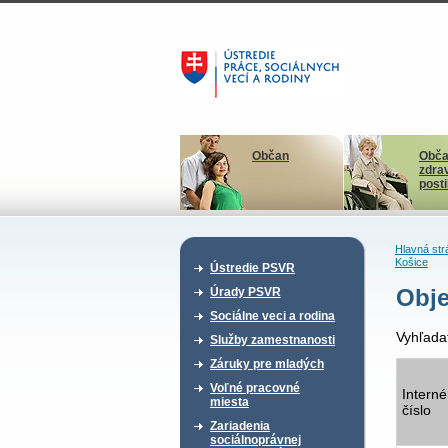
Občan
Obča
zdra
post
Hlavná str
Košice
Ústredie PSVR
Obje
Úrady PSVR
Sociálne veci a rodina
Vyhľada
Služby zamestnanosti
Záruky pre mladých
Voľné pracovné
Interné
miesta
číslo
Zariadenia
sociálnoprávnej