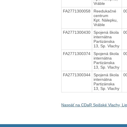
Vráble
FA2771300058
Reedukačné
0
centrum
Kpt. Nálepku,
Vráble
FA2771300430
Spojená škola
0
internátna
Partizánska
13, Sp. Vlachy
FA2771300374
Spojená škola
0
internátna
Partizánska
13, Sp. Vlachy
FA2771300344
Spojená škola
0
internátna
Partizánska
13, Sp. Vlachy
Naspäť na CDaR Spišské Vlachy, Li