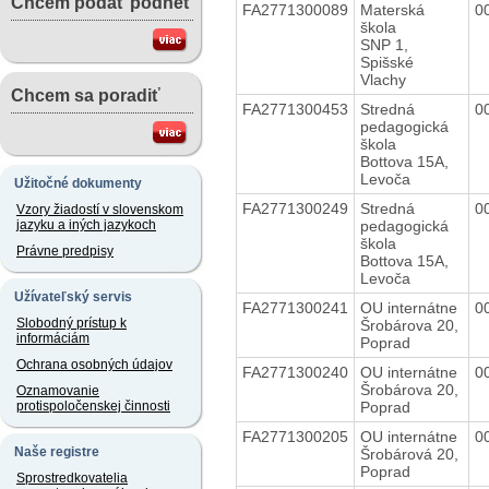
Chcem podať podnet
FA2771300089
Materská
0
škola
SNP 1,
Spišské
Vlachy
Chcem sa poradiť
FA2771300453
Stredná
0
pedagogická
škola
Bottova 15A,
Levoča
Užitočné dokumenty
FA2771300249
Stredná
0
Vzory žiadostí v slovenskom
pedagogická
jazyku a iných jazykoch
škola
Právne predpisy
Bottova 15A,
Levoča
Užívateľský servis
FA2771300241
OU internátne
0
Slobodný prístup k
Šrobárova 20,
informáciám
Poprad
Ochrana osobných údajov
FA2771300240
OU internátne
0
Šrobárova 20,
Oznamovanie
Poprad
protispoločenskej činnosti
FA2771300205
OU internátne
0
Naše registre
Šrobárová 20,
Poprad
Sprostredkovatelia