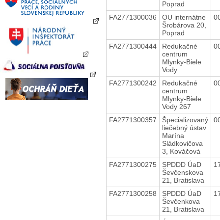
Poprad
FA2771300036
OU internátne
0
Šrobárova 20,
Poprad
FA2771300444
Redukačné
0
centrum
Mlynky-Biele
Vody
FA2771300242
Redukačné
0
centrum
Mlynky-Biele
Vody 267
FA2771300357
Špecializovaný
0
liečebný ústav
Marína
Sládkovičova
3, Kováčová
FA2771300275
SPDDD ÚaD
1
Ševčenskova
21, Bratislava
FA2771300258
SPDDD ÚaD
1
Ševčenkova
21, Bratislava