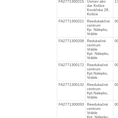
FA2771300215
Úsmev ako
1
dar Košice
Kováčska 28,
Košice
FA2771300221
Reedukakčné
0
centrum
Kp. Nálepku,
Vráble
FA2771300208
Redukačné
0
centrum
Vráble
Kpt. Nálepku,
Vráble
FA2771300172
Reedukačné
0
centrum
Kpt.Nalepku,
Vráble
FA2771300132
Reedukačné
0
centrum
Kpt.Nalepku,
Vráble
FA2771300093
Reedukačné
0
centrum
Vráble
Kpt. Nálepku,