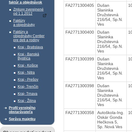
faktúr a objednávok
FA2771300405
Dušan
1
Zmluvy zverejnené
Slaninka
od 1.1.2012
Družstevná
216/54, Sp.N.
Faktúry
Ves
a objednávky
FA2771300400
Dušan
1
Faktúry a
objednávky Centier
Slaninka
pre deti a rodiny
Družstevná
216/54, Sp.N.
Kraj - Bratislava
Ves
Kraj - Banská
Bystrica
FA2771300399
Dušan
1
Slaninka
Kraj - Košice
Družstevná
Kraj - Nitra
216/54, Sp.N.
Ves
Kraj - Prešov
FA2771300398
Dušan
1
Kraj- Trenčín
Slaninka
Kraj- Trnava
Družstevná
216/54, Sp.N.
Kraj - Žilina
Ves
Profil verejného
obstarávateľa
FA2771300358
Autoškola-Ing.
1
Oskár Gonda
Správa majetku
Hečkova 5,
Sp. Nová Ves