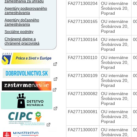
zamestnania za úhradu
FA2771300204
OU internátne
0
Šrobárová 20,
Agentúry podporovaného
Poprad
zamestnávania
Agentúry dočasného
FA2771300165
OU internátne
0
zamestnávania
Šrobárova 20,
Poprad
Sociálne podniky
FA2771300164
OU internátne
0
Chránené dielne a
chránené pracoviská
Šrobárova 20,
Poprad
FA2771300110
OU internátne
0
Šrobárova 20,
Poprad
FA2771300109
OU internátne
0
Šrobárova 20,
Poprad
FA2771300082
OU internátne
0
Šrobárova 20,
Poprad
FA2771300081
OU internátne
0
Šrobárova 20,
Poprad
FA2771300037
OU internátne
0
Šrobárova 20,