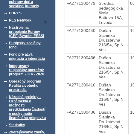
ochrany detí a
FA2771300479
Stredná
0
sociálnej kurately
pedagogická
škola
EURES
Bottova 15A,
PES Network
Levoča
Nástroje na
FA2771300440
Dušan
1
prepojenie Európy
Slaninka
(CEF)/Systém EESSI
Družstevná
Európsky sociálny
216/54, Sp.N.
fond
Ves
Fond pre azyl,
FA2771300436
Dušan
1
migráciu a integráciu
Slaninka
Integrovaný
Družstevná
regionálny operačný
216/54, Sp.N.
program 2014 - 2020
Ves
Operačný program
FA2771300416
Dušan
1
Kvalita životného
Slaninka
prostredia
Družstevná
Národné projekty -
216/54, Sp.N.
Oznámenia o
Ves
možnosti
predkladania žiadostí
FA2771300406
Dušan
1
o poskytnutie
Slaninka
finančného príspevku
Družstevná
Štatistiky
216/54, Sp.N.
Ves
Zverejňovanie zmlúv,