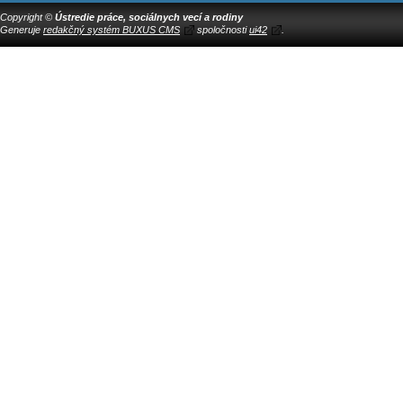
Copyright ©
Ústredie práce, sociálnych vecí a rodiny
Generuje
redakčný systém BUXUS CMS
spoločnosti
ui42
.