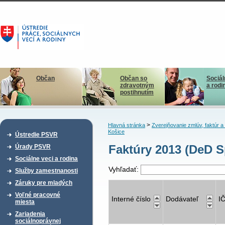
Občan
Občan so
Sociál
zdravotným
a rodi
postihnutím
>
Hlavná stránka
Zverejňovanie zmlúv, faktúr 
Košice
Ústredie PSVR
Faktúry 2013 (DeD S
Úrady PSVR
Sociálne veci a rodina
Vyhľadať:
Služby zamestnanosti
Záruky pre mladých
Voľné pracovné
Interné číslo
Dodávateľ
I
miesta
Zariadenia
sociálnoprávnej