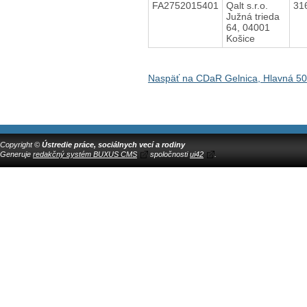
FA2752015401
Qalt s.r.o.
31
Južná trieda
64, 04001
Košice
Naspäť na CDaR Gelnica, Hlavná 50
Copyright ©
Ústredie práce, sociálnych vecí a rodiny
Generuje
redakčný systém BUXUS CMS
spoločnosti
ui42
.