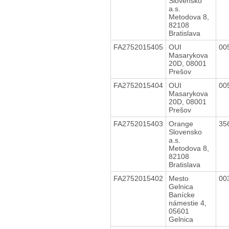
Slovensko
a.s.
Metodova 8,
82108
Bratislava
FA2752015405
OUI
00
Masarykova
20D, 08001
Prešov
FA2752015404
OUI
00
Masarykova
20D, 08001
Prešov
FA2752015403
Orange
35
Slovensko
a.s.
Metodova 8,
82108
Bratislava
FA2752015402
Mesto
00
Gelnica
Banícke
námestie 4,
05601
Gelnica