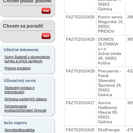
Chcem podať podnet
05601
Gelnica
FA2752015430
Komín servis
34
Magurská 10,
Chcem sa poradiť
08001
PREšOV
FA2752015429
DOMOS
36
SLOVAKIA
s.r.o.
Užitočné dokumenty
Južná trieda
Vzory žiadostí v slovenskom
48, 04001
jazyku a iných jazykoch
Košice
Právne predpisy
FA2752015428
Pneuservis -
43
Patrik
Slivenský
Užívateľský servis
Športová 26,
Slobodný prístup k
05601
informáciám
Gelnica
Ochrana osobných údajov
FA2752015427
Aurora
36
Oznamovanie
Hadbavný
protispoločenskej činnosti
Hlavná 89,
05601
Gelnica
Naše registre
FA2752015426
EkoEnergia
47
Sprostredkovatelia