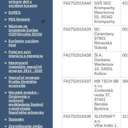
ochrany detí a
FA2752015440
SSŠ SEZ
42
sociálnej kurately
Krompachy
Maurerova
EURES
55, 05342
PES Network
Krompachy
Nástroje na
FA2752015439
RC
00
prepojenie Európy
Čerenčany
(CEF)/Systém EESSI
97901
Európsky sociálny
Rimavská
fond
Sobota
Fond pre azyl,
FA2752015438
ŠI A.
00
migráciu a integráciu
Garbana
Integrovaný
Werferova
regionálny operačný
10, 04001
program 2014 - 2020
Košice
Operačný program
FA2752015437
MB TECH BB
36
Kvalita životného
s.r.o.
prostredia
Zvolenská
Národné projekty -
cesta 37,
Oznámenia o
97401
možnosti
Banská
predkladania žiadostí
Bystrica
o poskytnutie
finančného príspevku
FA2752015436
SLOVNAFT
31
Štatistiky
a.s.
Vlčie hrdlo 1,
Zverejňovanie zmlúv,