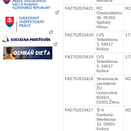
Moravce
FA2752015421
RC
00
Osloboditeľov
36, 05302
Spišský
Hrhov
FA2752015420
LVS
17
Tešedíkova
3, 04017
Košice
FA2752015419
LVS
17
Tešedíkova
3, 04017
Košice
FA2752015418
Stravovacie
00
zariadenie
ŽU
Univerzitná
8245/1,
01001 Žilina
FA2752015417
ŠI A.
00
Garbana
Werferova
10, 04001
Košice