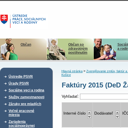
Občan
Občan so
Sociál
zdravotným
a rodi
postihnutím
>
Hlavná stránka
Zverejňovanie zmlúv, faktúr 
Košice
Ústredie PSVR
Faktúry 2015 (DeD Ž
Úrady PSVR
Sociálne veci a rodina
Vyhľadať:
Služby zamestnanosti
Záruky pre mladých
Voľné pracovné
Interné číslo
Dodávateľ
IČ
miesta
Zariadenia
sociálnoprávnej