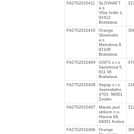
FA2752015411
SLOVNAFT
31
a.s.
Vlčie hrdlo 1,
82412
Bratislava
FA2752015410
Orange
35
Slovensko
a.s.
Metodova 8,
82108
Bratislava
FA2752015409
GGFS s.r.o.
47
Sasinkova 5,
811 08
Bratislava
FA2752015408
Xepap s.r.o.
31
Jesenského
4703, 96001
Zvolen
FA2752015407
Miesto pod
31
slnkom n.o.
Hlavná 68,
04001 Košice
FA2752015406
Orange
35