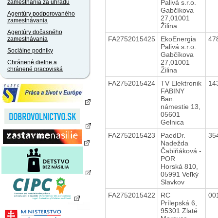
Palivá s.r.o.
zamestnania za úhradu
Gabčíkova
Agentúry podporovaného
27,01001
zamestnávania
Žilina
Agentúry dočasného
FA2752015425
EkoEnergia
47
zamestnávania
Palivá s.r.o.
Sociálne podniky
Gabčíkova
27,01001
Chránené dielne a
chránené pracoviská
Žilina
FA2752015424
TV Elektronik
14
FABINY
Ban.
námestie 13,
05601
Gelnica
FA2752015423
PaedDr.
35
Nadežda
Čabiňáková -
POR
Horská 810,
05991 Veľký
Slavkov
FA2752015422
RC
00
Prílepská 6,
95301 Zlaté