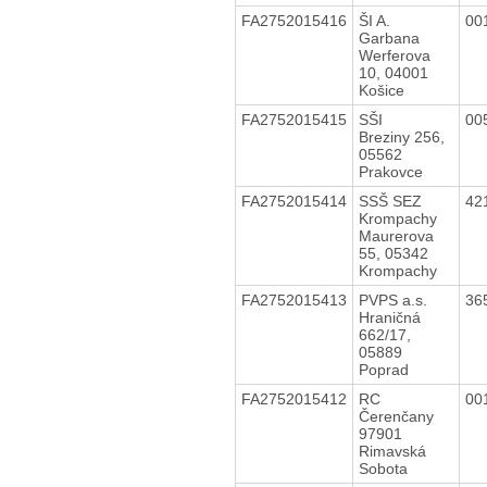
FA2752015416
ŠI A.
00
Garbana
Werferova
10, 04001
Košice
FA2752015415
SŠI
00
Breziny 256,
05562
Prakovce
FA2752015414
SSŠ SEZ
42
Krompachy
Maurerova
55, 05342
Krompachy
FA2752015413
PVPS a.s.
36
Hraničná
662/17,
05889
Poprad
FA2752015412
RC
00
Čerenčany
97901
Rimavská
Sobota