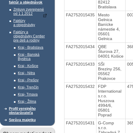
82412
faktúr a objednávok
Bratislava
Zmluvy zverejnené
od 1.1.2012
FA2752015435
Mesto
00
Gelnica
Faktúry
Banícke
a objednávky
námestie 4,
Faktúry a
05601
objednávky Centier
Gelnica
pre deti a rodiny
FA2752015434
QBE
36
Kraj - Bratislava
Šturova 27,
Kraj - Banská
04001 Košice
Bystrica
FA2752015433
SŠI
00
Kraj - Košice
Breziny 256,
Kraj - Nitra
05562
Prakovce
Kraj - Prešov
FA2752015432
FDP
47
Kraj- Trenčín
International
Kraj- Trnava
s.r.o.
Huszova
Kraj - Žilina
4994/6,
Profil verejného
05801
obstarávateľa
Poprad
Správa majetku
FA2752015431
G-Comp
36
s.r.o.
Záhradná 7,