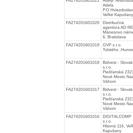
FA274201601021
Adely- Andruso
Adela
P.O.Hviezdosla
Veľké Kapušany
FA274201601020
Distribučná
agentúra AD R
Mánesovo náme
6, Bratislava
FA274201601019
GVP s.r.o.
Tolstého ,Hume
FA274201601018
Bidvest - Slovak
s.r.o.
Piešťanská 232
Nové Mesto Na
Váhom
FA274201601017
Bidvest - Slovak
s.r.o.
Piešťanská 232
Nové Mesto Na
Váhom
FA274201601016
DIGITALCOMP
s.r.o.
Hlavná 116, Veľ
Kapušany