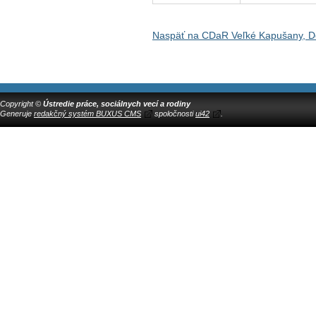
Naspäť na CDaR Veľké Kapušany, D
Copyright ©
Ústredie práce, sociálnych vecí a rodiny
Generuje
redakčný systém BUXUS CMS
spoločnosti
ui42
.