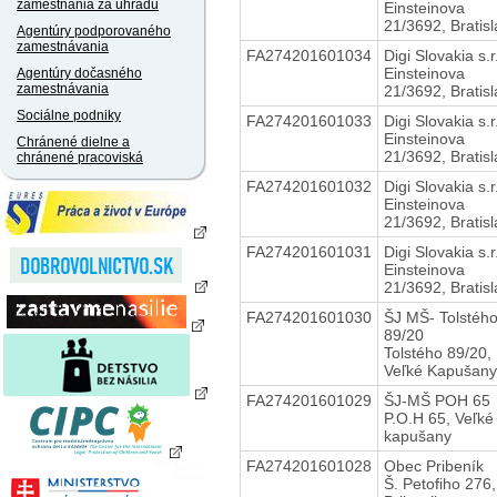
zamestnania za úhradu
Einsteinova
21/3692, Bratis
Agentúry podporovaného
zamestnávania
FA274201601034
Digi Slovakia s.r
Einsteinova
Agentúry dočasného
zamestnávania
21/3692, Bratis
Sociálne podniky
FA274201601033
Digi Slovakia s.r
Einsteinova
Chránené dielne a
21/3692, Bratis
chránené pracoviská
FA274201601032
Digi Slovakia s.r
Einsteinova
21/3692, Bratis
FA274201601031
Digi Slovakia s.r
Einsteinova
21/3692, Bratis
FA274201601030
ŠJ MŠ- Tolstéh
89/20
Tolstého 89/20,
Veľké Kapušany
FA274201601029
ŠJ-MŠ POH 65
P.O.H 65, Veľké
kapušany
FA274201601028
Obec Pribeník
Š. Petofiho 276,