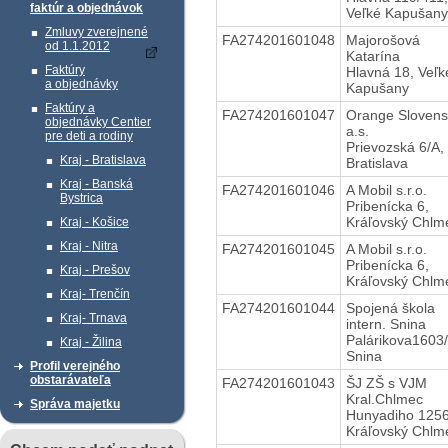
faktúr a objednávok
Veľké Kapušany
Zmluvy zverejnené
FA274201601048
Majorošová
od 1.1.2012
Katarína
Faktúry
Hlavná 18, Veľk
a objednávky
Kapušany
Faktúry a
FA274201601047
Orange Sloven
objednávky Centier
a.s.
pre deti a rodiny
Prievozská 6/A,
Kraj - Bratislava
Bratislava
Kraj - Banská
FA274201601046
A Mobil s.r.o.
Bystrica
Pribenícka 6,
Kráľovský Chlm
Kraj - Košice
Kraj - Nitra
FA274201601045
A Mobil s.r.o.
Pribenícka 6,
Kraj - Prešov
Kráľovský Chlm
Kraj- Trenčín
FA274201601044
Spojená škola
Kraj- Trnava
intern. Snina
Palárikova1603/
Kraj - Žilina
Snina
Profil verejného
obstarávateľa
FA274201601043
ŠJ ZŠ s VJM
Kral.Chlmec
Správa majetku
Hunyadiho 1256
Kráľovský Chlm