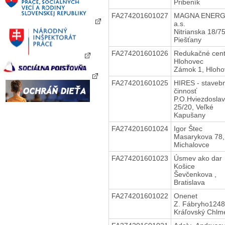
Pribeník
FA274201601027
MAGNA ENERG
a.s.
Nitrianska 18/7
Piešťany
FA274201601026
Redukačné cent
Hlohovec
Zámok 1, Hloho
FA274201601025
HIRES - staveb
činnosť
P.O.Hviezdosla
25/20, Veľké
Kapušany
FA274201601024
Igor Štec
Masarykova 78,
Michalovce
FA274201601023
Úsmev ako dar
Košice
Ševčenkova ,
Bratislava
FA274201601022
Onenet
Z. Fábryho1248
Kráľovský Chlm