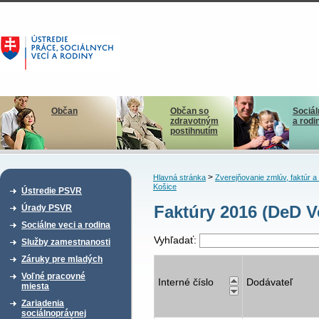
Občan
Občan so
Sociál
zdravotným
a rodi
postihnutím
>
Hlavná stránka
Zverejňovanie zmlúv, faktúr 
Košice
Ústredie PSVR
Faktúry 2016 (DeD V
Úrady PSVR
Sociálne veci a rodina
Vyhľadať:
Služby zamestnanosti
Záruky pre mladých
Voľné pracovné
Interné číslo
Dodávateľ
miesta
Zariadenia
sociálnoprávnej