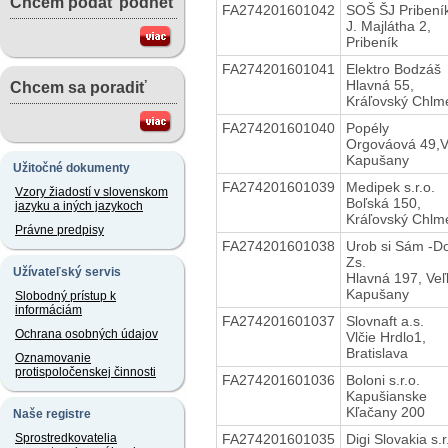
Chcem podať podnet
FA274201601042
SOŠ ŠJ Pribení
J. Majlátha 2,
Pribeník
FA274201601041
Elektro Bodzáš
Hlavná 55,
Chcem sa poradiť
Kráľovský Chlm
FA274201601040
Popély
Orgováová 49,V
Kapušany
Užitočné dokumenty
FA274201601039
Medipek s.r.o.
Vzory žiadostí v slovenskom
Boľská 150,
jazyku a iných jazykoch
Kráľovský Chlm
Právne predpisy
FA274201601038
Urob si Sám -D
Zs.
Užívateľský servis
Hlavná 197, Veľ
Kapušany
Slobodný prístup k
informáciám
FA274201601037
Slovnaft a.s.
Ochrana osobných údajov
Vlčie Hrdlo1,
Bratislava
Oznamovanie
protispoločenskej činnosti
FA274201601036
Boloni s.r.o.
Kapušianske
Kľačany 200
Naše registre
FA274201601035
Digi Slovakia s.r
Sprostredkovatelia