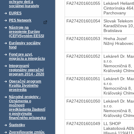
ochrany detí a
FA274201601055
Lekáreň Heliant
sociálnej kurately
Cintorínska 464
Parchovany
EURES
PES Network
FA274201601054
Slovak Telekom 
Karadžičova 10,
Nástroje na
Bratislava
prepojenie Európy
(CEF)/Systém EESSI
FA274201601053
Hreha Jozef
Nižný Hrabovec
Európsky sociálny
fond
Fond pre azyl,
FA274201601052
Lekáreň Dr. Ma
migráciu a integráciu
s.r.o.
Nemocničná 8,
Integrovaný
regionálny operačný
Kráľovský Chlm
program 2014 - 2020
FA274201601051
Lekáreň Dr. Ma
Operačný program
s.r.o.
Kvalita životného
Nemocničná 8,
prostredia
Kráľovský Chlm
Národné projekty -
FA274201601050
Lekáreň Dr. Ma
Oznámenia o
možnosti
s.r.o.
predkladania žiadostí
Nemocničná 8,
o poskytnutie
Kráľovský Chlm
finančného príspevku
FA274201601049
LL SHOP
Štatistiky
Lakatošová Alž
Zverejňovanie zmlúv,
Hlavná 119/411,