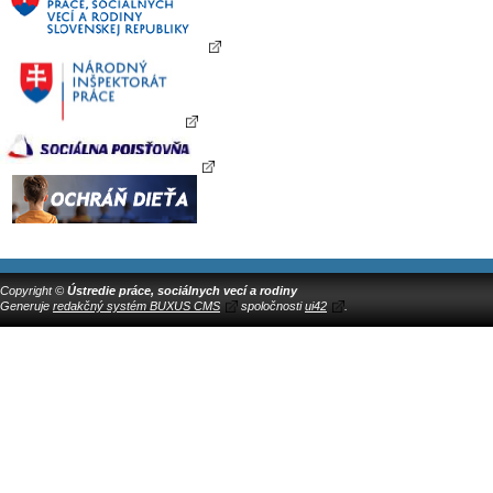
Copyright ©
Ústredie práce, sociálnych vecí a rodiny
Generuje
redakčný systém BUXUS CMS
spoločnosti
ui42
.