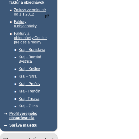
faktúr a objednávok
Zmluvy zverejnené
od 1.1.2012
Faktúry
a objednávky
Faktúry a
objednávky Centier
pre deti a rodiny
Kraj - Bratislava
Kraj - Banská
Bystrica
Kraj - Košice
Kraj - Nitra
Kraj - Prešov
Kraj- Trenčín
Kraj- Trnava
Kraj - Žilina
Profil verejného
obstarávateľa
Správa majetku