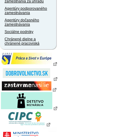
zamestnania za úhradu
Agentúry podporovaného
zamestnávania
Agentúry dočasného
zamestnávania
Sociálne podniky
Chránené dielne a
chránené pracoviská