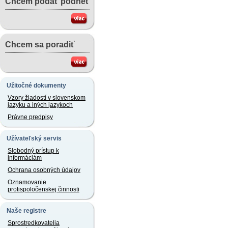
Chcem podať podnet
Chcem sa poradiť
Užitočné dokumenty
Vzory žiadostí v slovenskom
jazyku a iných jazykoch
Právne predpisy
Užívateľský servis
Slobodný prístup k
informáciám
Ochrana osobných údajov
Oznamovanie
protispoločenskej činnosti
Naše registre
Sprostredkovatelia