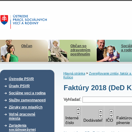
Občan
Občan so
Sociál
zdravotným
a rodi
postihnutím
>
Hlavná stránka
Zverejňovanie zmlúv, faktúr 
Košice
Ústredie PSVR
Faktúry 2018 (DeD K
Úrady PSVR
Sociálne veci a rodina
Vyhľadať:
Služby zamestnanosti
Záruky pre mladých
Voľné pracovné
Interné
Faktúro
miesta
Dodávateľ
IČO
číslo
plnenie
Zariadenia
sociálnoprávnej