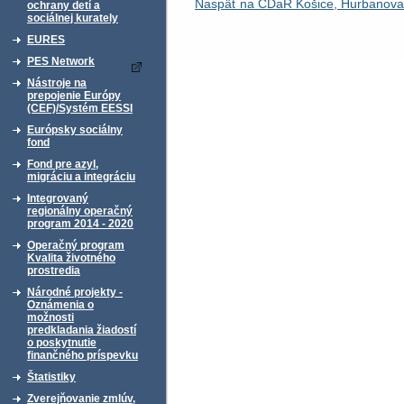
Naspäť na CDaR Košice, Hurbanova
ochrany detí a
sociálnej kurately
EURES
PES Network
Nástroje na
prepojenie Európy
(CEF)/Systém EESSI
Európsky sociálny
fond
Fond pre azyl,
migráciu a integráciu
Integrovaný
regionálny operačný
program 2014 - 2020
Operačný program
Kvalita životného
prostredia
Národné projekty -
Oznámenia o
možnosti
predkladania žiadostí
o poskytnutie
finančného príspevku
Štatistiky
Zverejňovanie zmlúv,