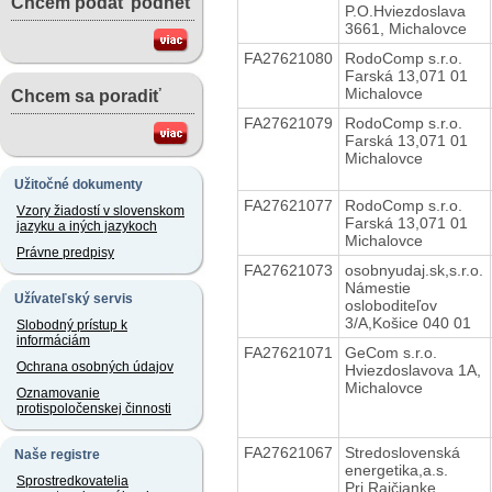
Chcem podať podnet
P.O.Hviezdoslava
3661, Michalovce
FA27621080
RodoComp s.r.o.
Farská 13,071 01
Michalovce
Chcem sa poradiť
FA27621079
RodoComp s.r.o.
Farská 13,071 01
Michalovce
Užitočné dokumenty
FA27621077
RodoComp s.r.o.
Vzory žiadostí v slovenskom
Farská 13,071 01
jazyku a iných jazykoch
Michalovce
Právne predpisy
FA27621073
osobnyudaj.sk,s.r.o.
Námestie
Užívateľský servis
osloboditeľov
3/A,Košice 040 01
Slobodný prístup k
informáciám
FA27621071
GeCom s.r.o.
Ochrana osobných údajov
Hviezdoslavova 1A,
Michalovce
Oznamovanie
protispoločenskej činnosti
FA27621067
Stredoslovenská
Naše registre
energetika,a.s.
Sprostredkovatelia
Pri Rajčianke