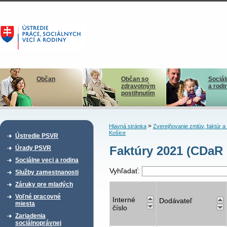
Občan
Občan so
Sociál
zdravotným
a rodi
postihnutím
>
Hlavná stránka
Zverejňovanie zmlúv, faktúr 
Košice
Ústredie PSVR
Faktúry 2021 (CDaR 
Úrady PSVR
Sociálne veci a rodina
Vyhľadať:
Služby zamestnanosti
Záruky pre mladých
Voľné pracovné
Interné
Dodávateľ
miesta
číslo
Zariadenia
sociálnoprávnej