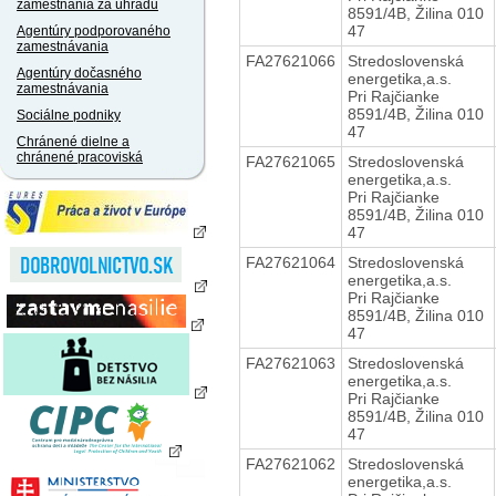
zamestnania za úhradu
8591/4B, Žilina 010
47
Agentúry podporovaného
zamestnávania
FA27621066
Stredoslovenská
Agentúry dočasného
energetika,a.s.
zamestnávania
Pri Rajčianke
8591/4B, Žilina 010
Sociálne podniky
47
Chránené dielne a
chránené pracoviská
FA27621065
Stredoslovenská
energetika,a.s.
Pri Rajčianke
8591/4B, Žilina 010
47
FA27621064
Stredoslovenská
energetika,a.s.
Pri Rajčianke
8591/4B, Žilina 010
47
FA27621063
Stredoslovenská
energetika,a.s.
Pri Rajčianke
8591/4B, Žilina 010
47
FA27621062
Stredoslovenská
energetika,a.s.