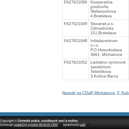
FA27621056
Kooperatíva
poisťovňa
Štefanovičova
4,Bratislava
FA27621049
Slovanet,a.s.
Záhradnícka
151,Bratislava
FA27621048
Inštalacentrum
s.r.o.
P.O.Hviezdoslava
3661, Michalovce
FA27621052
Liečebno-výchovné
sanatórium
Tešedíkova
3,Košice-Barca
Naspäť na CDaR Michalovce, F. Kub
Copyright ©
Ústredie práce, sociálnych vecí a rodiny
Generuje
redakčný systém BUXUS CMS
spoločnosti
ui42
.