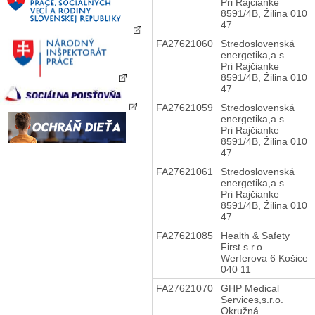
Pri Rajčianke
8591/4B, Žilina 010
47
FA27621060
Stredoslovenská
energetika,a.s.
Pri Rajčianke
8591/4B, Žilina 010
47
FA27621059
Stredoslovenská
energetika,a.s.
Pri Rajčianke
8591/4B, Žilina 010
47
FA27621061
Stredoslovenská
energetika,a.s.
Pri Rajčianke
8591/4B, Žilina 010
47
FA27621085
Health & Safety
First s.r.o.
Werferova 6 Košice
040 11
FA27621070
GHP Medical
Services,s.r.o.
Okružná