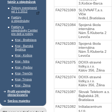
faktúr a objednávok
3,Košice-Barca
Zmluvy zverejnené
FA27621069
SLOVNAFT,a.s.
od 1.1.2012
Vlčie
Faktúry
hrdlo1,Bratislava
a objednávky
FA27621084
Spojená škola
Faktúry a
internátna
objednávky Centier
Nám.Š.Kluberta 2
pre deti a rodiny
Levoča
Kraj - Bratislava
FA27621083
Spojená škola
Kraj - Banská
internátna
Bystrica
Nám.Š.Kluberta 2
Levoča
Kraj - Košice
Kraj - Nitra
FA27621075
DOXX-stravné
lístky,s.r.o.
Kraj - Prešov
Kálov 356, Žilina
Kraj- Trenčín
FA27621074
DOXX-stravné
Kraj- Trnava
lístky,s.r.o.
Kálov 356, Žilina
Kraj - Žilina
FA27621087
Slovak Telekom a.s.
Profil verejného
obstarávateľa
Bajkalská 28,
Bratislava
Správa majetku
FA27621082
Inštalacentrum
s.r.o.