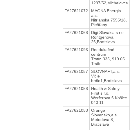
1297/52,Michalovce
FA27621072
MAGNA Energia
a.s.
Nitrianska 7555/18,
Piešťany
FA27621068
Digi Slovakia s.r.o.
Rontgenová
26,Bratislava
FA27621093
Reedukačné
centrum
Trstín 335, 919 05
Trstín
FA27621057
SLOVNAFT,a.s.
Vlčie
hrdlo1,Bratislava
FA27621058
Health & Safety
First s.r.o.
Werferova 6 Košice
040 11
FA27621053
Orange
Slovensko,a.s.
Metodova 8,
Bratislava