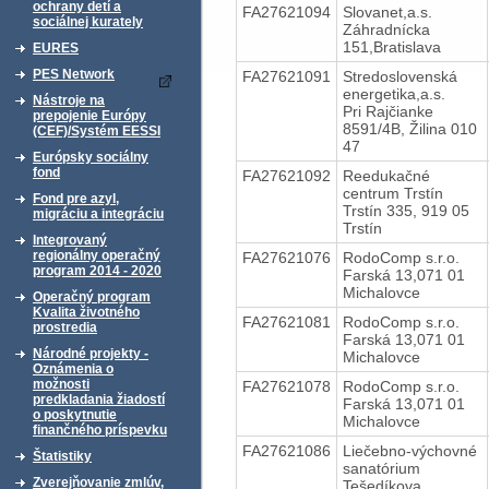
ochrany detí a
FA27621094
Slovanet,a.s.
sociálnej kurately
Záhradnícka
151,Bratislava
EURES
PES Network
FA27621091
Stredoslovenská
energetika,a.s.
Nástroje na
Pri Rajčianke
prepojenie Európy
8591/4B, Žilina 010
(CEF)/Systém EESSI
47
Európsky sociálny
fond
FA27621092
Reedukačné
centrum Trstín
Fond pre azyl,
Trstín 335, 919 05
migráciu a integráciu
Trstín
Integrovaný
regionálny operačný
FA27621076
RodoComp s.r.o.
program 2014 - 2020
Farská 13,071 01
Michalovce
Operačný program
Kvalita životného
FA27621081
RodoComp s.r.o.
prostredia
Farská 13,071 01
Národné projekty -
Michalovce
Oznámenia o
možnosti
FA27621078
RodoComp s.r.o.
predkladania žiadostí
Farská 13,071 01
o poskytnutie
Michalovce
finančného príspevku
FA27621086
Liečebno-výchovné
Štatistiky
sanatórium
Zverejňovanie zmlúv,
Tešedíkova