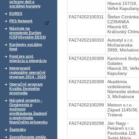
ochrany detí a
Hlavná 157/18,
sociálnej kurately
Veľké Kapušany
EURES
FA274202100311
Štefan Cziránka
PES Network
CZIRANKA
Hlavná 60,
Nástroje na
Kráľovský Chlm
prepojenie Európy
(CEF)/Systém EESSI
FA274202100310
Autostyl s.r.o.
Močiaranska
Európsky sociálny
fond
3999, Michalov
Fond pre azyl,
FA274202100309
Kanócová Ibolya
migráciu a integráciu
Galatex
Hlavná 30, Veľk
Integrovaný
regionálny operačný
Kapušany
program 2014 - 2020
FA274202100308
Akadémia
Operačný program
vzdelávania
Kvalita životného
Námestie slobo
prostredia
3, Michalovce
Národné projekty -
FA274202100299
Metson s.r.o.
Oznámenia o
možnosti
Západ 1145/36,
predkladania žiadostí
Trstená
o poskytnutie
finančného príspevku
FA274202100298
Ján Nagy -
Pekáreň s.r.o.
Štatistiky
Pavlovská 118,
Zverejňovanie zmlúv,
Svätá Mária