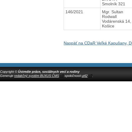
Smolník 321
146/2021
Mgr. Sultan
Rodwall
Vodárenská 14,
Košice
Naspäť na CDaR Veľké Kapušany, D
Copyright ©
Ústredie práce, sociálnych vecí a rodiny
Generuje
redakčný systém BUXUS CMS
spoločnosti
ui42
.