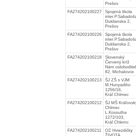
Prešov
FA274202100227
Spojená škola
inter.P.Sabadoš
Duklianska 2,
Prešov
FA274202100226
Spojená škola
inter.P.Sabadoš
Duklianska 2,
Prešov
FA274202100218
Slovenský
Červený kríž
Nám.oslobodite
82, Michalovce
FA274202100213
ŠJ ZŠ s VJM
M.Hunyadiho
1256/16,
Kráľ.Chlmec
FA274202100212
ŠJ MŠ Kráľovsk
Chlmec
L.Kossutha
1272/103,
Kráľ.Chlemc
FA274202100211
OZ Hviezdičky
ŽIVOTA