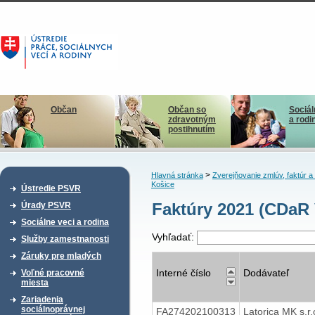
Občan
Občan so
Sociál
zdravotným
a rodi
postihnutím
>
Hlavná stránka
Zverejňovanie zmlúv, faktúr 
Košice
Ústredie PSVR
Faktúry 2021 (CDaR
Úrady PSVR
Sociálne veci a rodina
Vyhľadať:
Služby zamestnanosti
Záruky pre mladých
Interné číslo
Dodávateľ
Voľné pracovné
miesta
Zariadenia
sociálnoprávnej
FA274202100313
Latorica MK s.r.