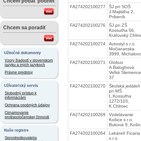
Chcem podať podnet
FA274202100277
ŠJ pri SOŠ
J.Majlátha 2,
Pribeník
FA274202100276
ŠJ pri ZŠ
Chcem sa poradiť
Kossutha 56,
Kráľovský Chlm
FA274202100274
Autostyl s.r.o.
Močiaranska
Užitočné dokumenty
3999, Michalov
Vzory žiadostí v slovenskom
FA274202100271
Globus
jazyku a iných jazykoch
A.Baloghová
Veľké Slemence
Právne predpisy
37
FA274202100270
Školská jedáleň
Užívateľský servis
pri MŠ
Slobodný prístup k
L.Kossutha
informáciám
1272/103,
Ochrana osobných údajov
K.Chlmec
Oznamovanie
FA274202100269
Vzdelávanie
protispoločenskej činnosti
Košice s.r.o.
Buková 9, Koši
Naše registre
FA274202100264
Lekáreň Ficaria
s.r.o.
Sprostredkovatelia