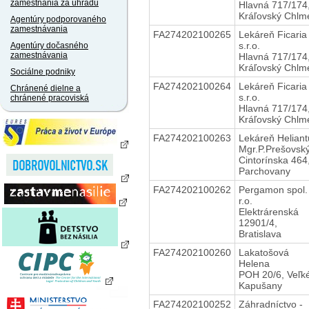
zamestnania za úhradu
Hlavná 717/174
Kráľovský Chlm
Agentúry podporovaného
zamestnávania
FA274202100265
Lekáreň Ficaria
s.r.o.
Agentúry dočasného
zamestnávania
Hlavná 717/174
Kráľovský Chlm
Sociálne podniky
FA274202100264
Lekáreň Ficaria
Chránené dielne a
s.r.o.
chránené pracoviská
Hlavná 717/174
Kráľovský Chlm
FA274202100263
Lekáreň Heliant
Mgr.P.Prešovsk
Cintorínska 464
Parchovany
FA274202100262
Pergamon spol.
r.o.
Elektrárenská
12901/4,
Bratislava
FA274202100260
Lakatošová
Helena
POH 20/6, Veľk
Kapušany
FA274202100252
Záhradníctvo -