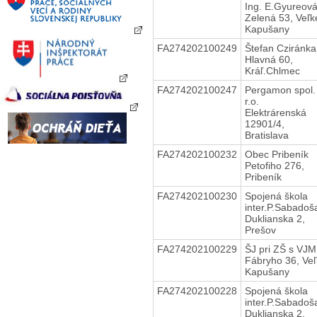
Ing. E.Gyureov
Zelená 53, Veľk
Kapušany
FA274202100249
Štefan Cziránka
Hlavná 60,
Kráľ.Chlmec
FA274202100247
Pergamon spol.
r.o.
Elektrárenská
12901/4,
Bratislava
FA274202100232
Obec Pribeník
Petofiho 276,
Pribeník
FA274202100230
Spojená škola
inter.P.Sabadoš
Duklianska 2,
Prešov
FA274202100229
ŠJ pri ZŠ s VJM
Fábryho 36, Ve
Kapušany
FA274202100228
Spojená škola
inter.P.Sabadoš
Duklianska 2,