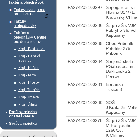
faktúr a objednávok
FA274202100297
Sepogarden s.r.
Zmluvy zverejnené
Hlavná 814/71,
od 1.1.2012
Kráľovský Chlm
Faktúry
FA274202100286
ŠJ pri ZŠ s VJM
a objednávky
Fábryho 36, Ve
Faktúry a
Kapušany
objednávky Centier
pre deti a rodiny
FA274202100285
Obec Pribeník
Petofiho 276,
Kraj - Bratislava
Pribeník
Kraj - Banská
Bystrica
FA274202100284
Spojená škola
P.Sabadoša int.
Kraj - Košice
Duklianska 2,
Kraj - Nitra
Prešov
Kraj - Prešov
FA274202100281
Bonanza
Tušice 3
Kraj- Trenčín
Kraj- Trnava
FA274202100280
SOŠ
Kraj - Žilina
J.Kráľa 25, Veľk
Kapušany
Profil verejného
obstarávateľa
FA274202100278
ŠJ pri ZŠ s VJM
Správa majetku
M.Hunyadiho
1256/16,
K.Chlmec