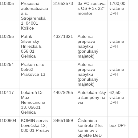
110305
Procesná
31652573
3x PC zostava
1700,00
automatizácia
s OS + 3x 22"
vrátane
a.s.
monitor
DPH
Strojárenská
1, 04001
Košice
110255
Patrik
43271821
Auto na
Slivenský
prepravu
vrátane
Hnilecká 6,
nábytku
DPH
056 01
(ponúkaný
Gelnica
majetok)
110254
Prakon s.r.o.
Auto na
05562
prepravu
vrátane
Prakovce 13
nábytku
DPH
(ponúkaný
majetok)
110417
Lekáreň Dr.
44079265
Autolekárničky
62,50
Max
a šampóny na
vrátane
Nemocničná
vši
DPH
33, 05601
Gelnica
1100604
KOMIN servis
34651659
Čistenie a
Levočská 12,
kontrola 2 ks
bez DPH
080 01 Prešov
komínov v
objekte DeD