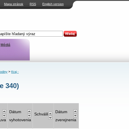
Mapa stránok
RSS
English version
Médiá
>
rodiny
Kraj -
e 340)
Dátum
Dátum
Schválil
uva
vyhotovenia
zverejnenia