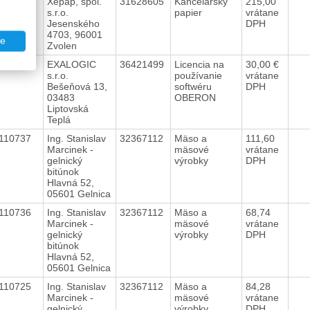
110233
Xepap, spol.
31628605
Kancelársky
215,00
s.r.o.
papier
vrátane
Jesenského
DPH
4703, 96001
te
Zvolen
110190
EXALOGIC
36421499
Licencia na
30,00 €
s.r.o.
používanie
vrátane
Bešeňová 13,
softwéru
DPH
03483
OBERON
Liptovská
Teplá
110737
Ing. Stanislav
32367112
Mäso a
111,60
Marcinek -
mäsové
vrátane
gelnický
výrobky
DPH
bitúnok
Hlavná 52,
05601 Gelnica
110736
Ing. Stanislav
32367112
Mäso a
68,74
Marcinek -
mäsové
vrátane
gelnický
výrobky
DPH
bitúnok
Hlavná 52,
05601 Gelnica
110725
Ing. Stanislav
32367112
Mäso a
84,28
Marcinek -
mäsové
vrátane
gelnický
výrobky
DPH