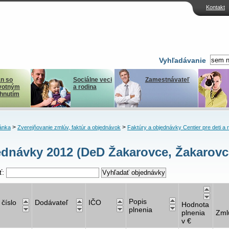
Kontakt
Vyhľadávanie
n so
Sociálne veci
Zamestnávateľ
votným
a rodina
ihnutím
>
>
ánka
Zverejňovanie zmlúv, faktúr a objednávok
Faktúry a objednávky Centier pre deti a 
dnávky 2012 (DeD Žakarovce, Žakarovc
ť:
Popis
 číslo
Dodávateľ
IČO
Hodnota
plnenia
plnenia
Zml
v €