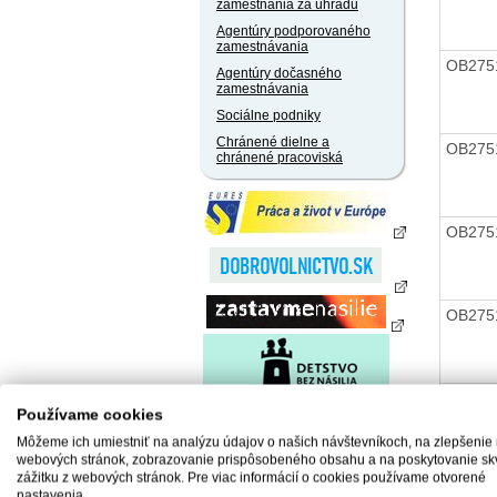
zamestnania za úhradu
Agentúry podporovaného
zamestnávania
OB275
Agentúry dočasného
zamestnávania
Sociálne podniky
Chránené dielne a
OB275
chránené pracoviská
OB275
OB275
OB275
Používame cookies
Môžeme ich umiestniť na analýzu údajov o našich návštevníkoch, na zlepšenie
webových stránok, zobrazovanie prispôsobeného obsahu a na poskytovanie sk
zážitku z webových stránok. Pre viac informácií o cookies používame otvorené
nastavenia.