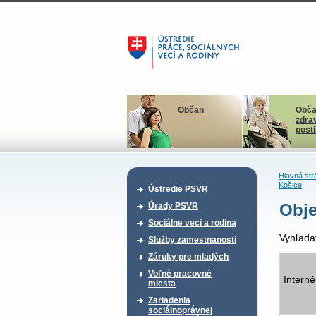
Občan
Obča
zdra
post
Hlavná str
Košice
Ústredie PSVR
Obje
Úrady PSVR
Sociálne veci a rodina
Vyhľada
Služby zamestnanosti
Záruky pre mladých
Voľné pracovné
Interné
miesta
Zariadenia
sociálnoprávnej