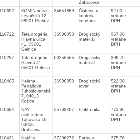
Žakarovce
110692
KOMIN servis
34651659
Čistenie a
92,00
Levočská 12,
kontrola
vrátane
08001 Prešov
komínov
DPH
110722
Teta drogéria
36996050
Drogistický
967,98
Hlavná ulica
materiál
vrátane
41, 05601
DPH
Gelnica
110297
Teta drogéria
00256565
Drogistický
308,70
Hlavná 41,
materiál
vrátane
05601 Gelnica
DPH
110405
Helena
36996050
Drogistický
522,00
Petrášová
tovar
vrátane
Juhoslovanská
DPH
7, 04013
Košice
110694
NAY
35739487
Elektronika
773,86
elektrodom
vrátane
Tuhovská 15,
DPH
83006
Bratislava
110431
Natália
37296272
Farby a
375,76