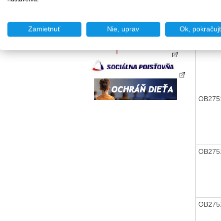
OB275
Zamietnuť
Nie, uprav
Ok, pokračuj
OB275
OB275
OB275
OB275