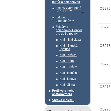
faktúr a objednávok
Zmluvy zverejnené
OB275
od 1.1.2012
Faktúry
a objednávky
OB275
Faktúry a
objednávky Centier
pre deti a rodiny
Kraj - Bratislava
OB275
Kraj - Banská
Bystrica
Kraj - Košice
Kraj - Nitra
OB275
Kraj - Prešov
Kraj- Trenčín
Kraj- Trnava
Kraj - Žilina
OB275
Profil verejného
obstarávateľa
Správa majetku
OB275