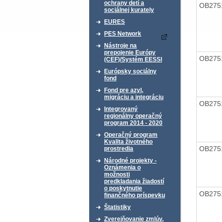
ochrany detí a
OB275
sociálnej kurately
EURES
PES Network
Nástroje na
prepojenie Európy
OB275
(CEF)/Systém EESSI
Európsky sociálny
fond
Fond pre azyl,
migráciu a integráciu
OB275
Integrovaný
regionálny operačný
program 2014 - 2020
Operačný program
Kvalita životného
OB275
prostredia
Národné projekty -
Oznámenia o
možnosti
predkladania žiadostí
o poskytnutie
OB275
finančného príspevku
Štatistiky
Zverejňovanie zmlúv,