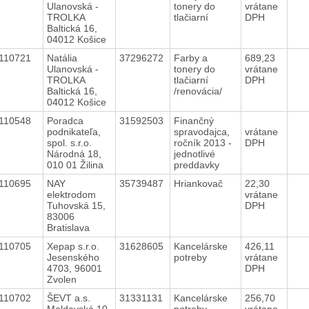
Ulanovská -
tonery do
vrátane
TROLKA
tlačiarní
DPH
Baltická 16,
04012 Košice
110721
Natália
37296272
Farby a
689,23
Ulanovská -
tonery do
vrátane
TROLKA
tlačiarní
DPH
Baltická 16,
/renovácia/
04012 Košice
110548
Poradca
31592503
Finančný
podnikateľa,
spravodajca,
vrátane
spol. s.r.o.
ročník 2013 -
DPH
Národná 18,
jednotlivé
010 01 Žilina
preddavky
110695
NAY
35739487
Hriankovač
22,30
elektrodom
vrátane
Tuhovská 15,
DPH
83006
Bratislava
110705
Xepap s.r.o.
31628605
Kancelárske
426,11
Jesenského
potreby
vrátane
4703, 96001
DPH
Zvolen
110702
ŠEVT a.s.
31331131
Kancelárske
256,70
Moldavská 10,
potreby
vrátane