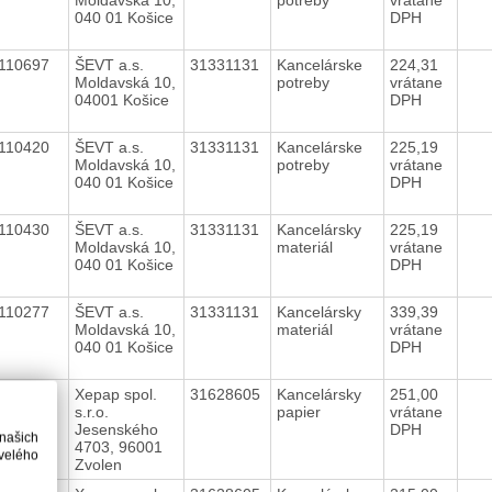
040 01 Košice
DPH
110697
ŠEVT a.s.
31331131
Kancelárske
224,31
Moldavská 10,
potreby
vrátane
04001 Košice
DPH
110420
ŠEVT a.s.
31331131
Kancelárske
225,19
Moldavská 10,
potreby
vrátane
040 01 Košice
DPH
110430
ŠEVT a.s.
31331131
Kancelársky
225,19
Moldavská 10,
materiál
vrátane
040 01 Košice
DPH
110277
ŠEVT a.s.
31331131
Kancelársky
339,39
Moldavská 10,
materiál
vrátane
040 01 Košice
DPH
110499
Xepap spol.
31628605
Kancelársky
251,00
s.r.o.
papier
vrátane
Jesenského
DPH
 našich
4703, 96001
velého
Zvolen