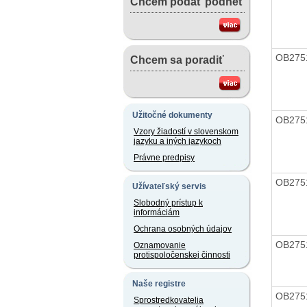
Chcem podať podnet
OB275
Chcem sa poradiť
Užitočné dokumenty
OB275
Vzory žiadostí v slovenskom
jazyku a iných jazykoch
Právne predpisy
OB275
Užívateľský servis
Slobodný prístup k
informáciám
Ochrana osobných údajov
OB275
Oznamovanie
protispoločenskej činnosti
Naše registre
OB275
Sprostredkovatelia