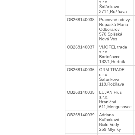
s.r.o.
Šafárikova
3714,Rožňava
OB268140038
Pracovné odevy-
Repaská Mária
Odborárov
570,Spišská
Nová Ves
OB268140037
VIJOFEL trade
s.r.o.
Bartošovce
182/1,Hertník
OB268140036
GRM TRADE
s.r.o.
Šafárikova
118,Rožňava
OB268140035
LUJAN Plus
s.r.o.
Hraničná
611,Mengusovce
OB268140039
Adriana
Kuľbaková
Biele Vody
259,Mlynky