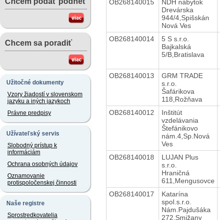
Chcem podať podnet
OB268140015
NDH nábytok
Drevárska
944/4,Spišskán
Nová Ves
OB268140014
5 S s.r.o.
Chcem sa poradiť
Bajkalská
5/B,Bratislava
OB268140013
GRM TRADE
Užitočné dokumenty
s.r.o.
Šafárikova
Vzory žiadostí v slovenskom
118,Rožňava
jazyku a iných jazykoch
OB268140012
Inštitút
Právne predpisy
vzdelávania
Štefánikovo
Užívateľský servis
nám.4,Sp.Nová
Ves
Slobodný prístup k
informáciám
OB268140018
LUJAN Plus
Ochrana osobných údajov
s.r.o.
Hraničná
Oznamovanie
611,Mengusovce
protispoločenskej činnosti
OB268140017
Katarína
spol.s.r.o.
Naše registre
Nám.Pajdušáka
Sprostredkovatelia
272,Smižany