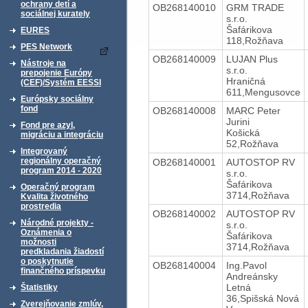
ochrany detí a
OB268140010
GRM TRADE
sociálnej kurately
s.r.o.
Šafárikova
EURES
118,Rožňava
PES Network
OB268140009
LUJAN Plus
Nástroje na
s.r.o.
prepojenie Európy
Hraničná
(CEF)/Systém EESSI
611,Mengusovce
Európsky sociálny
fond
OB268140008
MARC Peter
Jurini
Fond pre azyl,
Košická
migráciu a integráciu
52,Rožňava
Integrovaný
regionálny operačný
OB268140001
AUTOSTOP RV
program 2014 - 2020
s.r.o.
Šafárikova
Operačný program
3714,Rožňava
Kvalita životného
prostredia
OB268140002
AUTOSTOP RV
Národné projekty -
s.r.o.
Oznámenia o
Šafárikova
možnosti
3714,Rožňava
predkladania žiadostí
o poskytnutie
OB268140004
Ing.Pavol
finančného príspevku
Andreánsky
Letná
Štatistiky
36,Spišská Nová
Zverejňovanie zmlúv,