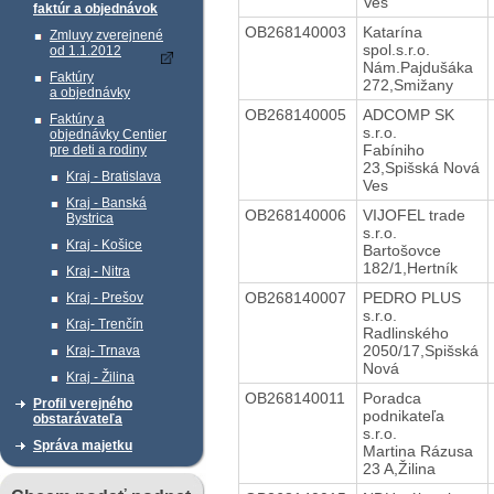
Ves
faktúr a objednávok
OB268140003
Katarína
Zmluvy zverejnené
spol.s.r.o.
od 1.1.2012
Nám.Pajdušáka
Faktúry
272,Smižany
a objednávky
OB268140005
ADCOMP SK
Faktúry a
s.r.o.
objednávky Centier
Fabíniho
pre deti a rodiny
23,Spišská Nová
Kraj - Bratislava
Ves
Kraj - Banská
OB268140006
VIJOFEL trade
Bystrica
s.r.o.
Kraj - Košice
Bartošovce
182/1,Hertník
Kraj - Nitra
OB268140007
PEDRO PLUS
Kraj - Prešov
s.r.o.
Kraj- Trenčín
Radlinského
2050/17,Spišská
Kraj- Trnava
Nová
Kraj - Žilina
OB268140011
Poradca
Profil verejného
podnikateľa
obstarávateľa
s.r.o.
Správa majetku
Martina Rázusa
23 A,Žilina