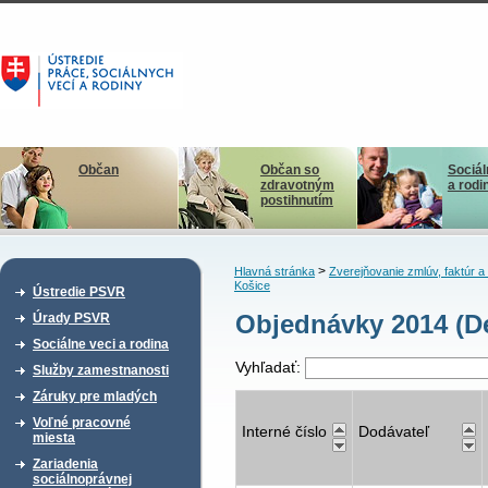
Občan
Občan so
Sociál
zdravotným
a rodi
postihnutím
>
Hlavná stránka
Zverejňovanie zmlúv, faktúr 
Košice
Ústredie PSVR
Objednávky 2014 (De
Úrady PSVR
Sociálne veci a rodina
Vyhľadať:
Služby zamestnanosti
Záruky pre mladých
Voľné pracovné
Interné číslo
Dodávateľ
miesta
Zariadenia
sociálnoprávnej