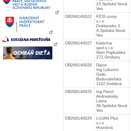
23,Spišská Nová
Ves
OB268140022
FESI comp
s.r.o.
Duklianska 3
A,Spišská Nová
Ves
OB268140027
Katarína
spol.s.r.o.
Nám.Pajdušáka
272,Smižany
OB268140026
Dipos
Ing.Ľubomír
Gallo
Budovateľska
1162,Dobšiná
OB268140025
Ing.Pavol
Andreánsky
Letná
36,Spišská Nová
Ves
OB268140029
LUJAN Plus
s.r.o.
Hraničná