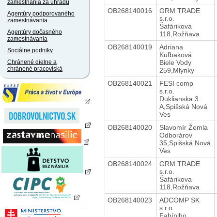
zamestnania za úhradu
OB268140016
GRM TRADE
Agentúry podporovaného
s.r.o.
zamestnávania
Šafárikova
Agentúry dočasného
118,Rožňava
zamestnávania
OB268140019
Adriana
Sociálne podniky
Kuľbaková
Biele Vody
Chránené dielne a
chránené pracoviská
259,Mlynky
OB268140021
FESI comp
s.r.o.
Duklianska 3
A,Spišská Nová
Ves
OB268140020
Slavomír Žemla
Odborárov
35,Spišská Nová
Ves
OB268140024
GRM TRADE
s.r.o.
Šafárikova
118,Rožňava
OB268140023
ADCOMP SK
s.r.o.
Fabíniho