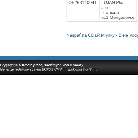
OB268140041
LUJAN Plus
s.r.o.
Hraničná
611,Mengusovce
Naspäť na CDaR Mlynky - Biele Vod
Copyright ©
Ústredie práce, sociálnych vecí a rodiny
Generuje
redakčný systém BUXUS CMS
spoločnosti
ui42
.