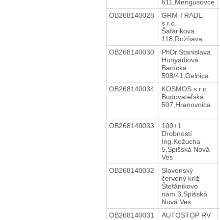
611,Mengusovce
OB268140028
GRM TRADE
s.r.o.
Šafárikova
118,Rožňava
OB268140030
PhDr.Stanislava
Hunyadiová
Banícka
508/41,Gelnica
OB268140034
KOSMOS s.r.o.
Budovateľská
507,Hranovnica
OB268140033
100+1
Drobností
Ing.Kožucha
5,Spišská Nová
Ves
OB268140032
Slovenský
červený kríž
Štefánikovo
nám.3,Spišská
Nová Ves
OB268140031
AUTOSTOP RV