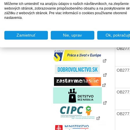
zamestnania za úhradu
Môžeme ich umiestniť na analýzu údajov o našich návštevníkoch, na zlepšenie
OB277
Agentúry podporovaného
webových stránok, zobrazovanie prispôsobeného obsahu a na poskytovanie sk
zamestnávania
zážitku z webových stránok. Pre viac informácií o cookies používame otvorené
nastavenia.
Agentúry dočasného
zamestnávania
OB277
Sociálne podniky
Zamietnuť
Nie, uprav
Ok, pokračuj
Chránené dielne a
chránené pracoviská
OB277
OB277
OB277
OB277