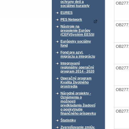
ochrany detí a
OB277
sociálnej kurately
EURES
PES Network
OB277
Nástroje na
prepojenie Európy
(CEF)/Systém EESSI
Európsky sociálny
fond
OB277
Fond pre azyl,
migráciu a integráciu
Integrovaný
regionálny operačný
OB277
program 2014 - 2020
Operačný program
Kvalita životného
prostredia
OB277
Národné projekty -
Oznámenia o
možnosti
predkladania žiadostí
o poskytnutie
OB277
finančného príspevku
Štatistiky
Zverejňovanie zmlúv,