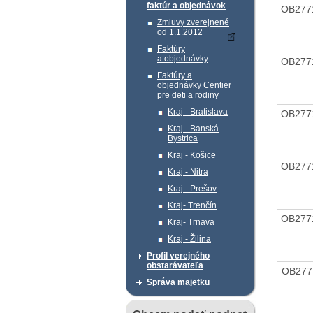
faktúr a objednávok
OB277
Zmluvy zverejnené
od 1.1.2012
Faktúry
a objednávky
OB277
Faktúry a
objednávky Centier
pre deti a rodiny
Kraj - Bratislava
OB277
Kraj - Banská
Bystrica
Kraj - Košice
OB277
Kraj - Nitra
Kraj - Prešov
Kraj- Trenčín
OB277
Kraj- Trnava
Kraj - Žilina
Profil verejného
obstarávateľa
OB277
Správa majetku