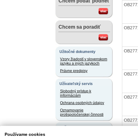
Chcem podať podnet
OB277
Chcem sa poradiť
OB277
OB277
Užitočné dokumenty
Vzory žiadostí v slovenskom
jazyku a iných jazykoch
Právne predpisy
OB277
Užívateľský servis
Slobodný prístup k
informáciám
OB277
Ochrana osobných údajov
Oznamovanie
protispoločenskej činnosti
OB277
Naše registre
Používame cookies
Sprostredkovatelia