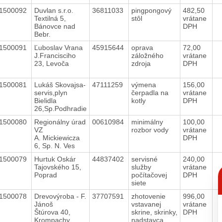
1500092
Duvlan s.r.o.
36811033
pingpongový
482,50
Textilná 5,
stôl
vrátane
Bánovce nad
DPH
Bebr.
1500091
Ľuboslav Vrana
45915644
oprava
72,00
J.Francisciho
záložného
vrátane
23, Levoča
zdroja
DPH
1500081
Lukáš Skovajsa-
47111259
výmena
156,00
servis,plyn
čerpadla na
vrátane
Bielidla
kotly
DPH
26,Sp.Podhradie
1500080
Regionálny úrad
00610984
minimálny
100,00
VZ
rozbor vody
vrátane
A. Mickiewicza
DPH
6, Sp. N. Ves
1500079
Hurtuk Oskár
44837402
servisné
240,00
Tajovského 15,
služby
vrátane
C
Poprad
počítačovej
DPH
p
siete
1500078
Drevovýroba - F.
37707591
zhotovenie
996,00
Jánoš
vstavanej
vrátane
Štúrova 40,
skrine, skrinky,
DPH
Krompachy
nadstavca