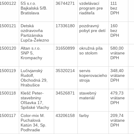
1500122
5S s.r.o.
36744271
vzdelávací
111
Bajkalská 5/B.
program pre
bez
Bratislava
riaditeľa
DPH
1500121
Detská
17336180
pozdravný
160
ozdravovňa
pobyt pre detí
bez
Partizánska
DPH
Ľupča-Železno
1500120
Altan s.r.o.
31650899
okružná píla
580,00
SNP 5,
so stolom
vrátane
Krompachy
DPH
1500119
Lučivjanský
35320214
servis
348,40
Rudolf,
koperovacieho
vrátane
Obchodná 29,
stroja
DPH
Hrabušice
1500118
Klešč Peter-
34526871
stavebný
479,73
stavebniny
materiál
vrátane
Oľšavka 17,
DPH
Spišské Vlachy
1500117
Color-mix M.
43206158
farby
209,74
Puchalová
vrátane
Katún 34, Sp.
DPH
Podhradie