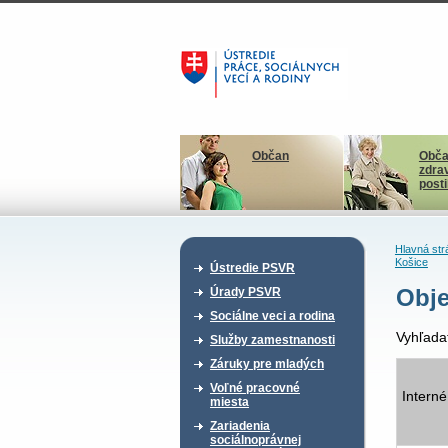
Občan
Obča
zdra
post
Hlavná str
Košice
Ústredie PSVR
Obje
Úrady PSVR
Sociálne veci a rodina
Vyhľada
Služby zamestnanosti
Záruky pre mladých
Voľné pracovné
Interné
miesta
Zariadenia
sociálnoprávnej