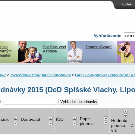
Kontakt
Vyhľadávanie
n so
Sociálne veci
Zamestnávateľ
votným
a rodina
ihnutím
>
>
ánka
Zverejňovanie zmlúv, faktúr a objednávok
Faktúry a objednávky Centier pre deti a 
dnávky 2015 (DeD Spišské Vlachy, Lipo
ť:
Popis
 číslo
Dodávateľ
IČO
Hodnota
plnenia
plnenia
Z
v €