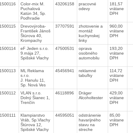
1500116
Color-mix M.
43206158
pracovné
181,57
Puchalová
odevy
vrátane
Katún 34, Sp.
DPH
Podhradie
1500115
Drevovýroba-
37707591
zhotovenie a
960,00
František Jánoš
montáž
vrátane
Štúrova 40,
kuchynskej
DPH
Krompachy
linky
1500114
eF Jeden s.r.o.
47500531
oprava
193,20
9.mája 27,
osobného
vrátane
Spišské Vlachy
automobilu
DPH
1500113
ML Reklama
45456941
reklamné
114,72
s.r.o.
tabuľky
vrátane
J. Hanulu 11,
DPH
Sp. Nová Ves
1500112
VLAN s.r.o.
46118896
Dräger
429,00
Dolný Šianec 1,
Alcoholtester
vrátane
Trenčín
DPH
1500111
Klampiarstvo
44595051
odstránenie
85,00
Vráb, Sp.Vlachy
havarijného
vrátane
Štúrova 12,
stavu na
DPH
Spišské Vlachy
streche