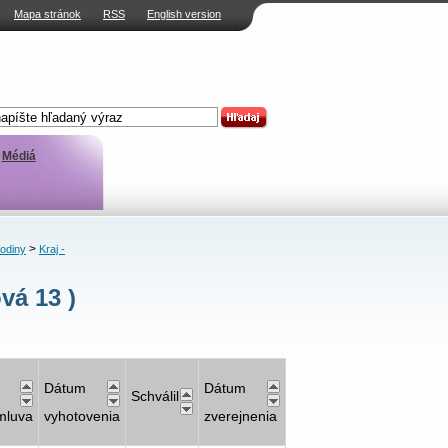
Mapa stránok
RSS
English version
Médiá
>
rodiny
Kraj -
vá 13 )
Dátum
Dátum
Schválil
mluva
vyhotovenia
zverejnenia