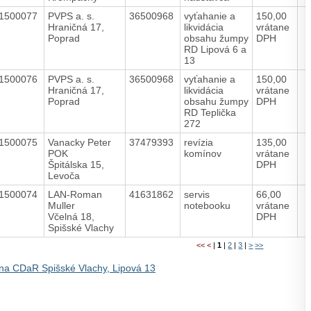
1500077
PVPS a. s.
36500968
vyťahanie a
150,00
Hraničná 17,
likvidácia
vrátane
Poprad
obsahu žumpy
DPH
RD Lipová 6 a
13
1500076
PVPS a. s.
36500968
vyťahanie a
150,00
Hraničná 17,
likvidácia
vrátane
Poprad
obsahu žumpy
DPH
RD Teplička
272
1500075
Vanacky Peter
37479393
revízia
135,00
POK
komínov
vrátane
Špitálska 15,
DPH
Levoča
1500074
LAN-Roman
41631862
servis
66,00
Muller
notebooku
vrátane
Včelná 18,
DPH
Spišské Vlachy
<<
<
|
1
|
2
|
3
|
>
>>
na CDaR Spišské Vlachy, Lipová 13