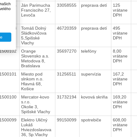
 našich
1500104
Ján Parimucha
33058555
preprava detí
125
velého
Francisciho 27,
vrátane
Levoča
DPH
1500103
Tomáš Dolný
46720359
preprava detí
495
Sládkovičova
vrátane
te
5,Spišské
DPH
Vlachy
1500102
Orange
35697270
telefóny
8,00
Slovensko a.s.
vrátane
Metodova 8,
DPH
Bratislava
1500101
Miesto pod
31256511
supervízia
167,2
slnkom n.o.
vrátane
Hlavná 68,
DPH
Košice
1500100
Mercator-kovo
31732194
kovová skriňa
169,20
s.r.o.
vrátane
Okolie 3,
DPH
Spišské Vlachy
1500099
Elektro Uličný
99150099
spotrebiče
608,00
Lukáš
vrátane
Hviezdoslavova
DPH
36, Sp.Vlachy