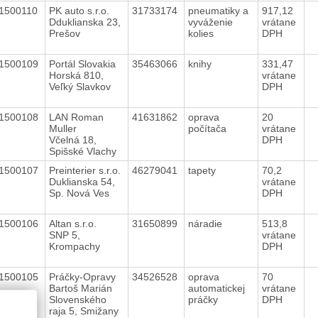
1500110
PK auto s.r.o.
31733174
pneumatiky a
917,12
Dduklianska 23,
vyváženie
vrátane
Prešov
kolies
DPH
1500109
Portál Slovakia
35463066
knihy
331,47
Horská 810,
vrátane
Veľký Slavkov
DPH
1500108
LAN Roman
41631862
oprava
20
Muller
počítača
vrátane
Včelná 18,
DPH
Spišské Vlachy
1500107
Preinterier s.r.o.
46279041
tapety
70,2
Duklianska 54,
vrátane
Sp. Nová Ves
DPH
1500106
Altan s.r.o.
31650899
náradie
513,8
SNP 5,
vrátane
Krompachy
DPH
1500105
Práčky-Opravy
34526528
oprava
70
Bartoš Marián
automatickej
vrátane
Slovenského
práčky
DPH
raja 5, Smižany