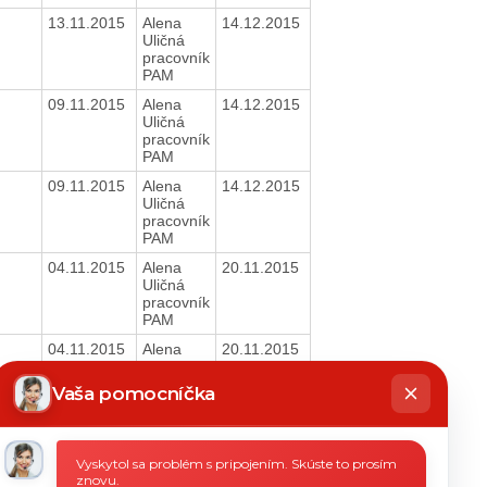
13.11.2015
Alena
14.12.2015
Uličná
pracovník
PAM
09.11.2015
Alena
14.12.2015
Uličná
pracovník
PAM
09.11.2015
Alena
14.12.2015
Uličná
pracovník
PAM
04.11.2015
Alena
20.11.2015
Uličná
pracovník
PAM
04.11.2015
Alena
20.11.2015
Uličná
hatbot
pracovník
íše
Vaša pomocníčka
PAM
04.11.2015
Alena
20.11.2015
Uličná
Vyskytol sa problém s pripojením. Skúste to prosím
pracovník
znovu.
PAM