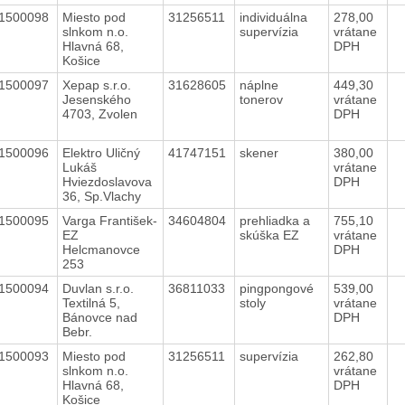
1500098
Miesto pod
31256511
individuálna
278,00
slnkom n.o.
supervízia
vrátane
Hlavná 68,
DPH
Košice
1500097
Xepap s.r.o.
31628605
náplne
449,30
Jesenského
tonerov
vrátane
4703, Zvolen
DPH
1500096
Elektro Uličný
41747151
skener
380,00
Lukáš
vrátane
Hviezdoslavova
DPH
36, Sp.Vlachy
1500095
Varga František-
34604804
prehliadka a
755,10
EZ
skúška EZ
vrátane
Helcmanovce
DPH
253
1500094
Duvlan s.r.o.
36811033
pingpongové
539,00
Textilná 5,
stoly
vrátane
Bánovce nad
DPH
Bebr.
1500093
Miesto pod
31256511
supervízia
262,80
slnkom n.o.
vrátane
Hlavná 68,
DPH
Košice