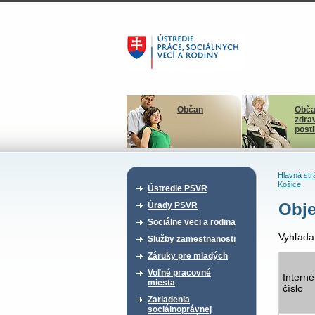
Občan
Obča
zdra
post
Hlavná str
Košice
Ústredie PSVR
Obje
Úrady PSVR
Sociálne veci a rodina
Vyhľada
Služby zamestnanosti
Záruky pre mladých
Voľné pracovné
Interné
miesta
číslo
Zariadenia
sociálnoprávnej