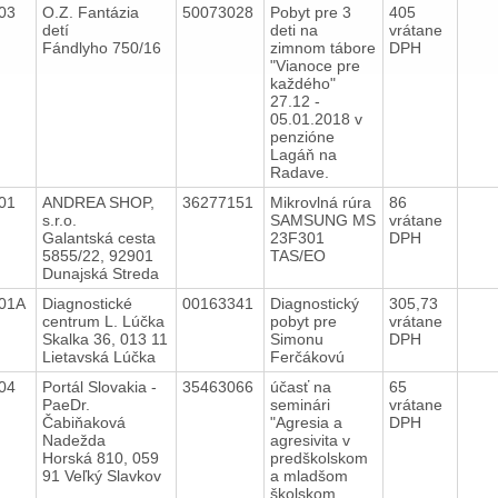
103
O.Z. Fantázia
50073028
Pobyt pre 3
405
detí
deti na
vrátane
Fándlyho 750/16
zimnom tábore
DPH
"Vianoce pre
každého"
27.12 -
05.01.2018 v
penzióne
Lagáň na
Radave.
001
ANDREA SHOP,
36277151
Mikrovlná rúra
86
s.r.o.
SAMSUNG MS
vrátane
Galantská cesta
23F301
DPH
5855/22, 92901
TAS/EO
Dunajská Streda
001A
Diagnostické
00163341
Diagnostický
305,73
centrum L. Lúčka
pobyt pre
vrátane
Skalka 36, 013 11
Simonu
DPH
Lietavská Lúčka
Ferčákovú
004
Portál Slovakia -
35463066
účasť na
65
PaeDr.
seminári
vrátane
Čabiňaková
"Agresia a
DPH
Nadežda
agresivita v
Horská 810, 059
predškolskom
91 Veľký Slavkov
a mladšom
školskom