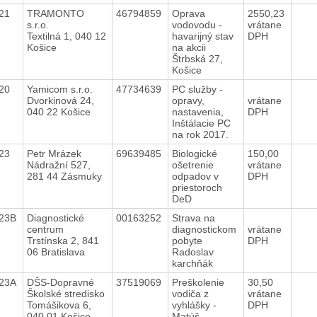
021
TRAMONTO
46794859
Oprava
2550,23
s.r.o.
vodovodu -
vrátane
Textilná 1, 040 12
havarijný stav
DPH
Košice
na akcii
Štrbská 27,
Košice
020
Yamicom s.r.o.
47734639
PC služby -
Dvorkinová 24,
opravy,
vrátane
040 22 Košice
nastavenia,
DPH
Inštálacie PC
na rok 2017.
023
Petr Mrázek
69639485
Biologické
150,00
Nádražní 527,
ošetrenie
vrátane
281 44 Zásmuky
odpadov v
DPH
priestoroch
DeD
023B
Diagnostické
00163252
Strava na
centrum
diagnostickom
vrátane
Trstínska 2, 841
pobyte
DPH
06 Bratislava
Radoslav
karchňák
023A
DŠS-Dopravné
37519069
Preškolenie
30,50
Školské stredisko
vodiča z
vrátane
Tomášikova 6,
vyhlášky -
DPH
040 01 Košice
Matúš