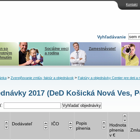
Kontakt
Vyhľadávanie
n so
Sociálne veci
Zamestnávateľ
votným
a rodina
ihnutím
>
>
ánka
Zverejňovanie zmlúv, faktúr a objednávok
Faktúry a objednávky Centier pre deti a 
dnávky 2017 (DeD Košická Nová Ves, P
ť:
Popis
Dodávateľ
IČO
Hodnota
plnenia
plnenia
Zml
v €