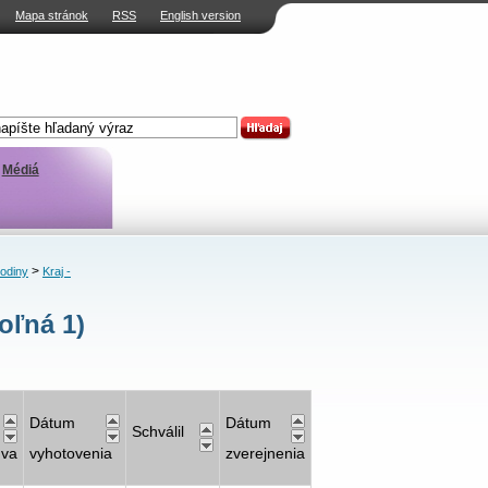
Mapa stránok
RSS
English version
Médiá
>
rodiny
Kraj -
oľná 1)
Dátum
Dátum
Schválil
uva
vyhotovenia
zverejnenia