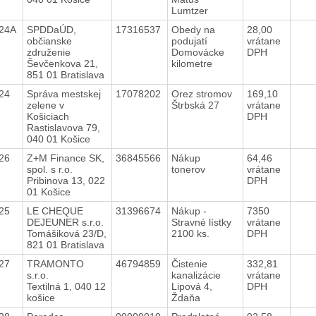
Lumtzer
024A
SPDDaÚD,
17316537
Obedy na
28,00
občianske
podujatí
vrátane
združenie
Domovácke
DPH
Ševčenkova 21,
kilometre
851 01 Bratislava
024
Správa mestskej
17078202
Orez stromov
169,10
zelene v
Štrbská 27
vrátane
Košiciach
DPH
Rastislavova 79,
040 01 Košice
026
Z+M Finance SK,
36845566
Nákup
64,46
spol. s r.o.
tonerov
vrátane
Pribinova 13, 022
DPH
01 Košice
025
LE CHEQUE
31396674
Nákup -
7350
DEJEUNER s.r.o.
Stravné lístky
vrátane
Tomášiková 23/D,
2100 ks.
DPH
821 01 Bratislava
027
TRAMONTO
46794859
Čistenie
332,81
s.r.o.
kanalizácie
vrátane
Textilná 1, 040 12
Lipová 4,
DPH
košice
Ždaňa