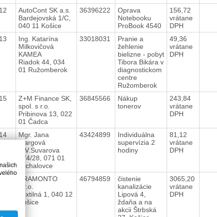
012
AutoCont SK a.s.
36396222
Oprava
156,72
Bardejovská 1/C,
Notebooku
vrátane
040 11 Košice
ProBook 4540
DPH
013
Ing. Katarína
33018031
Pranie a
49,36
Milkovičová
žehlenie
vrátane
KAMEA
bielizne - pobyt
DPH
Riadok 44, 034
Tibora Bikára v
01 Ružomberok
diagnostickom
centre
Ružomberok
015
Z+M Finance SK,
36845566
Nákup
243,84
spol. s r.o.
tonerov
vrátane
Pribinova 13, 022
DPH
01 Čadca
014
Mgr. Jana
43424899
Individuálna
81,12
Margová
supervízia 2
vrátane
A.V.Suvarova
hodiny
DPH
274/28, 071 01
 našich
Michalovce
velého
019
TRAMONTO
46794859
čistenie
3065,20
s.r.o.
kanalizácie
vrátane
Textilná 1, 040 12
Lipová 4,
DPH
Košice
ždaňa a na
akcii Štrbská