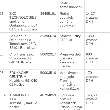
veku" - 5
zamestnancov
003
EXO
36485161
Ročný
14,27
TECHNOLOGIES,
poplatok
vrátane
spol. s r.o.
doména
DPH
Garbiarska 3, 064
dedknv.sk
01 Stará Ľubovňa
002
Le Cheque
31396674
Stravné lístky
7350
Dejeuner s.r.o.
2100 ks
vrátane
Tomášikova 23/D,
DPH
82101 Bratislava
005
Ciro Trans s.r.o.
50692917
Preprava detí
600
Povrazová 30,
Košice -
vrátane
040 16 Košice
Železnô -
DPH
Košice
006
EDUKAČNÉ
50003518
Vzdelávacie
170
CENTRUM
podujatie:
vrátane
Kováčska 69, 040
Tréning
DPH
01 Košice
menásilnej
komunikácie
006A
TRAMONTO
46794859
Oprava a
745,69
s.r.o.
čistenie
vrátane
Textilná 1, 040 12
kanalizácie
DPH
Košice
Ždaňa, Lipová