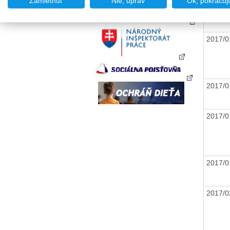
Zamietnuť
Nie, uprav
Ok, pokračuj
2017/
2017/
2017/
2017/
2017/