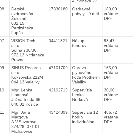
4, Štrbská 27
008
Detská
17336180
Ozdravné
180,00
ozdravovňa
pobyty - 9 detí
vrátane
Železnô
DPH
032 15
Partizánska
Ľupča
007
VISION Tech,
04411321
Nákup
93,47
s.r.o.
tonerov
vrátane
Soľná 738/36,
DPH
972 13 Nitrianske
Pravno
009
SINUS Records
47101709
Oprava
163,00
s.r.o.
plynového
vrátane
Kokšovská 212/4,
kotla Protherm
DPH
044 13 Valaliky
Valaliky
010
Mgr. Lenka
42102715
Supervízia
30,00
Lipanová
Lenka
vrátane
Južná trieda 66,
Norková
DPH
040 01 Košice
011
Mgr. Jana
43424899
Supervízia 12
486,72
Margová
hodín
vrátane
A.V.Suvarova
individuálna
DPH
274/28, 071 01
Michalovce