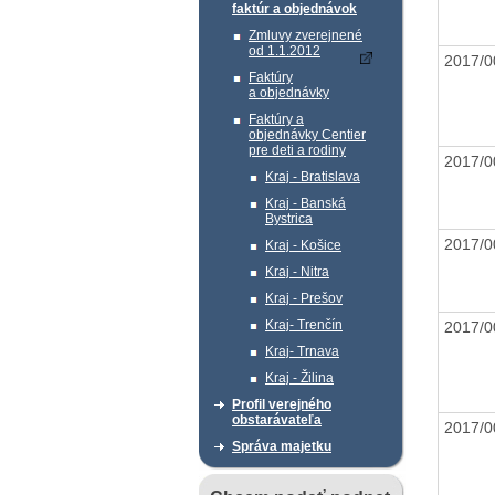
faktúr a objednávok
Zmluvy zverejnené
od 1.1.2012
2017/
Faktúry
a objednávky
Faktúry a
objednávky Centier
pre deti a rodiny
2017/
Kraj - Bratislava
Kraj - Banská
Bystrica
2017/
Kraj - Košice
Kraj - Nitra
Kraj - Prešov
Kraj- Trenčín
2017/
Kraj- Trnava
Kraj - Žilina
Profil verejného
obstarávateľa
2017/
Správa majetku