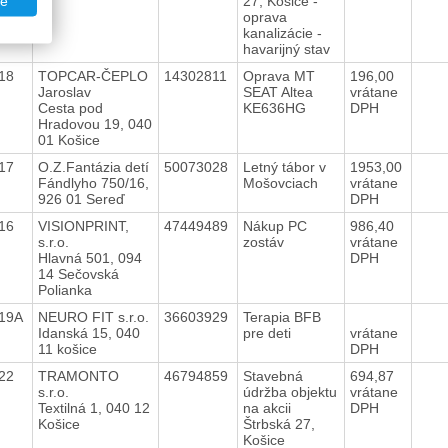
27, Košice -
te
oprava
kanalizácie -
havarijný stav
018
TOPCAR-ČEPLO
14302811
Oprava MT
196,00
Jaroslav
SEAT Altea
vrátane
Cesta pod
KE636HG
DPH
Hradovou 19, 040
01 Košice
017
O.Z.Fantázia detí
50073028
Letný tábor v
1953,00
Fándlyho 750/16,
Mošovciach
vrátane
926 01 Sereď
DPH
016
VISIONPRINT,
47449489
Nákup PC
986,40
s.r.o.
zostáv
vrátane
Hlavná 501, 094
DPH
14 Sečovská
Polianka
019A
NEURO FIT s.r.o.
36603929
Terapia BFB
Idanská 15, 040
pre deti
vrátane
11 košice
DPH
022
TRAMONTO
46794859
Stavebná
694,87
s.r.o.
údržba objektu
vrátane
Textilná 1, 040 12
na akcii
DPH
Košice
Štrbská 27,
Košice