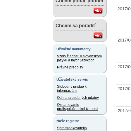
Chcem podať podnet
2017/
Chcem sa poradiť
2017/
Užitočné dokumenty
Vzory žiadostí v slovenskom
jazyku a iných jazykoch
2017/
Právne predpisy
Užívateľský servis
Slobodný prístup k
2017/
informáciám
Ochrana osobných údajov
Oznamovanie
protispoločenskej činnosti
2017/
Naše registre
Sprostredkovatelia