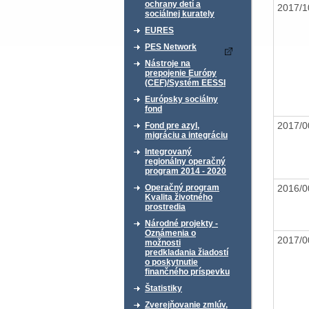
ochrany detí a
2017/
sociálnej kurately
EURES
PES Network
Nástroje na
prepojenie Európy
(CEF)/Systém EESSI
Európsky sociálny
fond
2017/
Fond pre azyl,
migráciu a integráciu
Integrovaný
regionálny operačný
program 2014 - 2020
2016/
Operačný program
Kvalita životného
prostredia
Národné projekty -
Oznámenia o
2017/
možnosti
predkladania žiadostí
o poskytnutie
finančného príspevku
Štatistiky
Zverejňovanie zmlúv,