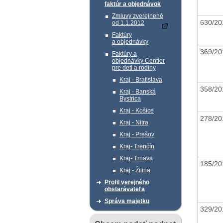
faktúr a objednávok
Zmluvy zverejnené
630/2
od 1.1.2012
Faktúry
a objednávky
369/2
Faktúry a
objednávky Centier
pre deti a rodiny
Kraj - Bratislava
358/2
Kraj - Banská
Bystrica
Kraj - Košice
278/2
Kraj - Nitra
Kraj - Prešov
Kraj- Trenčín
Kraj- Trnava
185/2
Kraj - Žilina
Profil verejného
obstarávateľa
Správa majetku
329/2