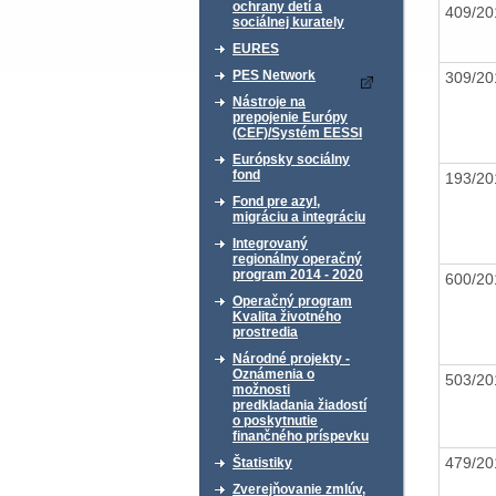
ochrany detí a
409/2
sociálnej kurately
EURES
PES Network
309/2
Nástroje na
prepojenie Európy
(CEF)/Systém EESSI
Európsky sociálny
fond
193/2
Fond pre azyl,
migráciu a integráciu
Integrovaný
regionálny operačný
program 2014 - 2020
600/2
Operačný program
Kvalita životného
prostredia
Národné projekty -
Oznámenia o
503/2
možnosti
predkladania žiadostí
o poskytnutie
finančného príspevku
479/2
Štatistiky
Zverejňovanie zmlúv,