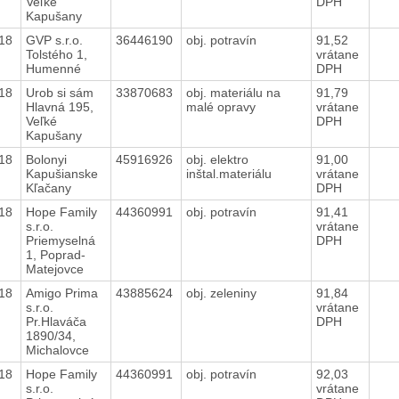
Veľké
DPH
Kapušany
018
GVP s.r.o.
36446190
obj. potravín
91,52
Tolstého 1,
vrátane
Humenné
DPH
018
Urob si sám
33870683
obj. materiálu na
91,79
Hlavná 195,
malé opravy
vrátane
Veľké
DPH
Kapušany
018
Bolonyi
45916926
obj. elektro
91,00
Kapušianske
inštal.materiálu
vrátane
Kľačany
DPH
018
Hope Family
44360991
obj. potravín
91,41
s.r.o.
vrátane
Priemyselná
DPH
1, Poprad-
Matejovce
018
Amigo Prima
43885624
obj. zeleniny
91,84
s.r.o.
vrátane
Pr.Hlaváča
DPH
1890/34,
Michalovce
018
Hope Family
44360991
obj. potravín
92,03
s.r.o.
vrátane