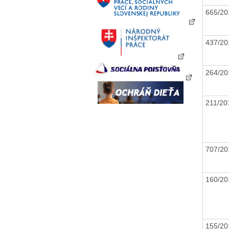
665/2
437/2
264/2
211/2
707/2
160/2
155/2