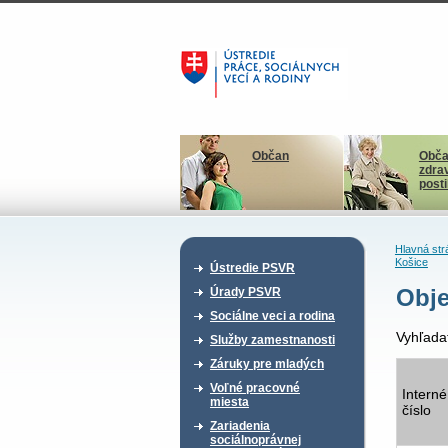
Občan
Obča
zdra
post
Hlavná str
Košice
Ústredie PSVR
Obje
Úrady PSVR
Sociálne veci a rodina
Vyhľada
Služby zamestnanosti
Záruky pre mladých
Voľné pracovné
Interné
miesta
číslo
Zariadenia
sociálnoprávnej