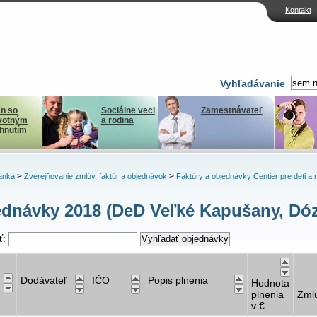
Kontakt
Vyhľadávanie
n so
Sociálne veci
Zamestnávateľ
votným
a rodina
ihnutím
>
>
ánka
Zverejňovanie zmlúv, faktúr a objednávok
Faktúry a objednávky Centier pre deti a 
dnávky 2018 (DeD Veľké Kapušany, Dóz
ť:
Dodávateľ
IČO
Popis plnenia
Hodnota
plnenia
Zml
v €