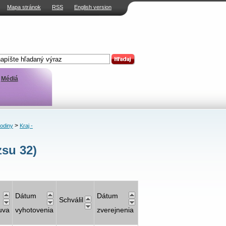
Mapa stránok
RSS
English version
Médiá
>
rodiny
Kraj -
su 32)
Dátum
Dátum
Schválil
uva
vyhotovenia
zverejnenia