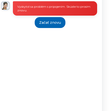
15.11.2018
Mgr.Mária
22.11.2018
Vyskytol sa problém s pripojením. Skúste to prosím
Fetyková
znovu.
riaditeľka
13.06.2018
Mgr.Mária
18.6.2018
Fetyková
Začať znovu
riaditeľka
24.09.2018
Mgr.Mária
1.10.2018
Fetyková
riaditeľka
05.10.2018
Mgr.Mária
10.10.2018
Fetyková
riaditeľka
24.09.2018
Mgr.Mária
3.10.2018
Fetyková
riaditeľka
>