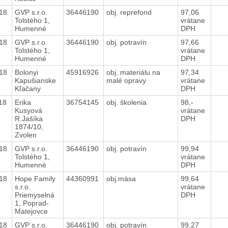
018
GVP s.r.o.
36446190
obj. reprefond
97,06
Tolstého 1,
vrátane
Humenné
DPH
018
GVP s.r.o.
36446190
obj. potravín
97,66
Tolstého 1,
vrátane
Humenné
DPH
018
Bolonyi
45916926
obj. materiálu na
97,34
Kapušianske
malé opravy
vrátane
Kľačany
DPH
018
Erika
36754145
obj. školenia
98,-
Kusyová
vrátane
R.Jašíka
DPH
1874/10,
Zvolen
018
GVP s.r.o.
36446190
obj. potravín
99,94
Tolstého 1,
vrátane
Humenné
DPH
018
Hope Family
44360991
obj.mäsa
99,64
s.r.o.
vrátane
Priemyselná
DPH
1, Poprad-
Matejovce
018
GVP s.r.o.
36446190
obj. potravín
99,27