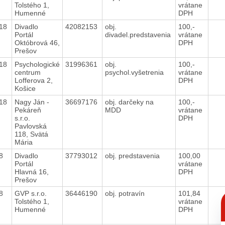
Tolstého 1,
vrátane
Humenné
DPH
018
Divadlo
42082153
obj.
100,-
Portál
divadel.predstavenia
vrátane
Októbrová 46,
DPH
Prešov
018
Psychologické
31996361
obj.
100,-
centrum
psychol.vyšetrenia
vrátane
Lofferova 2,
DPH
Košice
018
Nagy Ján -
36697176
obj. darčeky na
100,-
Pekáreň
MDD
vrátane
s.r.o.
DPH
Pavlovská
118, Svätá
Mária
18
Divadlo
37793012
obj. predstavenia
100,00
Portál
vrátane
Hlavná 16,
DPH
Prešov
18
GVP s.r.o.
36446190
obj. potravín
101,84
C
Tolstého 1,
vrátane
p
Humenné
DPH