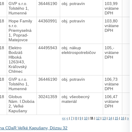
018
GVP s.r.o.
36446190
obj. potravín
103,99
Tolstého 1,
vrátane
Humenné
DPH
018
Hope Family
44360991
obj. potravín
103,80
s.r.o.
vrátane
Priemyselná
DPH
1, Poprad-
Matejovce
018
Elektro
44495943
obj. nákup
105,-
Bodzáš
elektrospotrebičov
vrátane
Hlboká
DPH
1263/43,
Kráľovský
Chlmec
018
GVP s.r.o.
36446190
obj. potravín
106,73
Tolstého 1,
vrátane
Humenné
DPH
018
Globus
30241359
obj. všeobecný
106,47
Nám. I.Dobóa
materiál
vrátane
2, Veľké
DPH
Kapušany
<<
<
|
7
|
8
|
9
|
10
|
11
|
12
|
13
|
14
|
15
|
16
|
>
>
na CDaR Veľké Kapušany, Dózsu 32