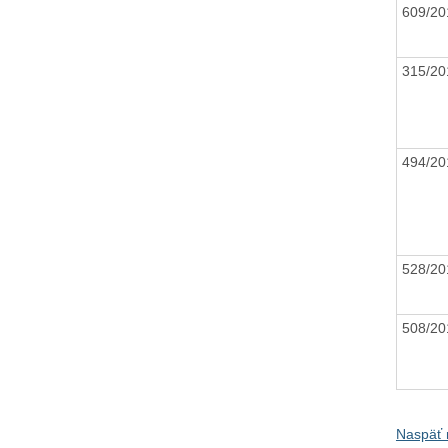
609/2
315/2
494/2
528/2
508/2
Naspäť 