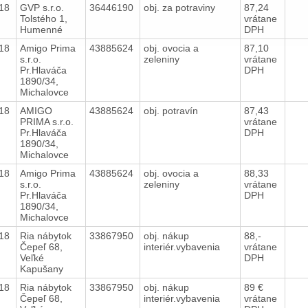
018
GVP s.r.o.
36446190
obj. za potraviny
87,24
Tolstého 1,
vrátane
Humenné
DPH
018
Amigo Prima
43885624
obj. ovocia a
87,10
s.r.o.
zeleniny
vrátane
Pr.Hlaváča
DPH
1890/34,
Michalovce
018
AMIGO
43885624
obj. potravín
87,43
PRIMA s.r.o.
vrátane
Pr.Hlaváča
DPH
1890/34,
Michalovce
018
Amigo Prima
43885624
obj. ovocia a
88,33
s.r.o.
zeleniny
vrátane
Pr.Hlaváča
DPH
1890/34,
Michalovce
018
Ria nábytok
33867950
obj. nákup
88,-
Čepeľ 68,
interiér.vybavenia
vrátane
Veľké
DPH
Kapušany
018
Ria nábytok
33867950
obj. nákup
89 €
Čepeľ 68,
interiér.vybavenia
vrátane