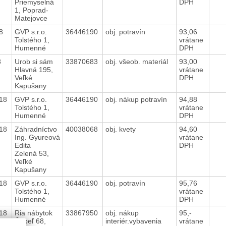
Priemyselná
DPH
1, Poprad-
Matejovce
18
GVP s.r.o.
36446190
obj. potravín
93,06
Tolstého 1,
vrátane
Humenné
DPH
18
Urob si sám
33870683
obj. všeob. materiál
93,00
Hlavná 195,
vrátane
Veľké
DPH
Kapušany
018
GVP s.r.o.
36446190
obj. nákup potravín
94,88
Tolstého 1,
vrátane
Humenné
DPH
018
Záhradníctvo
40038068
obj. kvety
94,60
Ing. Gyureová
vrátane
Edita
DPH
Zelená 53,
Veľké
Kapušany
018
GVP s.r.o.
36446190
obj. potravín
95,76
Tolstého 1,
vrátane
Humenné
DPH
018
Ria nábytok
33867950
obj. nákup
95,-
Čepeľ 68,
interiér.vybavenia
vrátane