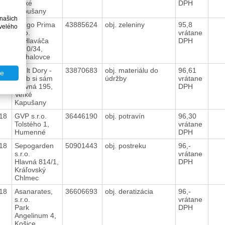
Veľké
DPH
Kapušany
 našich
018
Amigo Prima
43885624
obj. zeleniny
95,8
velého
s.r.o.
vrátane
Pr.Hlaváča
DPH
1890/34,
Michalovce
018
Zsolt Dory -
33870683
obj. materiálu do
96,61
te
Urob si sám
údržby
vrátane
Hlavná 195,
DPH
Veľké
Kapušany
018
GVP s.r.o.
36446190
obj. potravín
96,30
Tolstého 1,
vrátane
Humenné
DPH
018
Sepogarden
50901443
obj. postreku
96,-
s.r.o.
vrátane
Hlavná 814/1,
DPH
Kráľovský
Chlmec
018
Asanarates,
36606693
obj. deratizácia
96,-
s.r.o.
vrátane
Park
DPH
Angelinum 4,
Košice