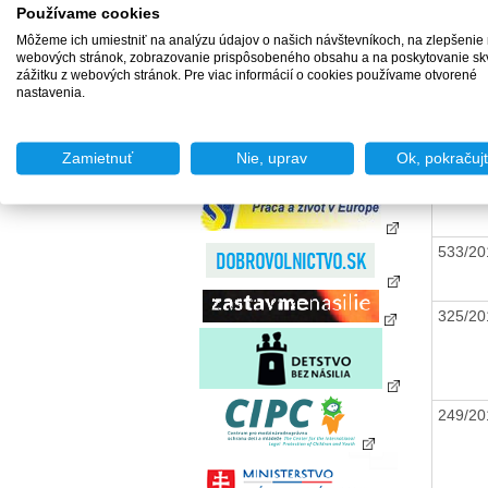
zamestnania za úhradu
Používame cookies
Agentúry podporovaného
Môžeme ich umiestniť na analýzu údajov o našich návštevníkoch, na zlepšenie
zamestnávania
132/2
webových stránok, zobrazovanie prispôsobeného obsahu a na poskytovanie sk
Agentúry dočasného
zážitku z webových stránok. Pre viac informácií o cookies používame otvorené
zamestnávania
nastavenia.
Sociálne podniky
Chránené dielne a
596/2
chránené pracoviská
Zamietnuť
Nie, uprav
Ok, pokračuj
533/2
325/2
249/2