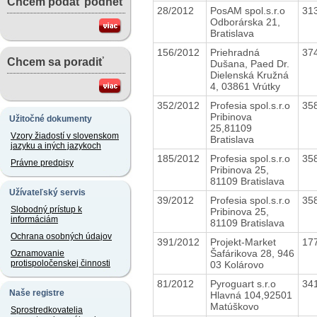
Chcem podať podnet
28/2012
PosAM spol.s.r.o
31
Odborárska 21,
Bratislava
156/2012
Priehradná
37
Chcem sa poradiť
Dušana, Paed Dr.
Dielenská Kružná
4, 03861 Vrútky
352/2012
Profesia spol.s.r.o
35
Pribinova
Užitočné dokumenty
25,81109
Vzory žiadostí v slovenskom
Bratislava
jazyku a iných jazykoch
185/2012
Profesia spol.s.r.o
35
Právne predpisy
Pribinova 25,
81109 Bratislava
Užívateľský servis
39/2012
Profesia spol.s.r.o
35
Slobodný prístup k
Pribinova 25,
informáciám
81109 Bratislava
Ochrana osobných údajov
391/2012
Projekt-Market
17
Šafárikova 28, 946
Oznamovanie
protispoločenskej činnosti
03 Kolárovo
81/2012
Pyroguart s.r.o
34
Naše registre
Hlavná 104,92501
Matúškovo
Sprostredkovatelia