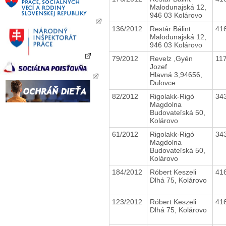
Malodunajská 12,
946 03 Kolárovo
136/2012
Restár Bálint
41
Malodunajská 12,
946 03 Kolárovo
79/2012
Revelz ,Gyén
11
Jozef
Hlavná 3,94656,
Dulovce
82/2012
Rigolakk-Rigó
34
Magdolna
Budovateľská 50,
Kolárovo
61/2012
Rigolakk-Rigó
34
Magdolna
Budovateľská 50,
Kolárovo
184/2012
Róbert Keszeli
41
Dlhá 75, Kolárovo
123/2012
Róbert Keszeli
41
Dlhá 75, Kolárovo