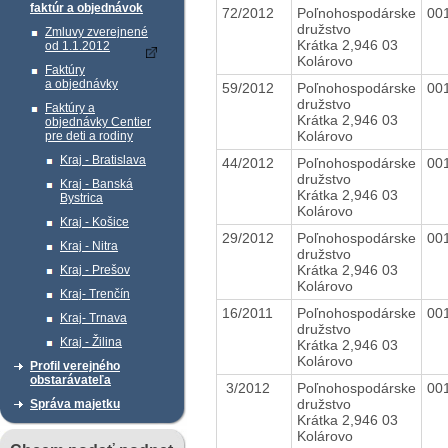
faktúr a objednávok
72/2012
Poľnohospodárske
00
družstvo
Zmluvy zverejnené
Krátka 2,946 03
od 1.1.2012
Kolárovo
Faktúry
a objednávky
59/2012
Poľnohospodárske
00
družstvo
Faktúry a
Krátka 2,946 03
objednávky Centier
Kolárovo
pre deti a rodiny
Kraj - Bratislava
44/2012
Poľnohospodárske
00
družstvo
Kraj - Banská
Krátka 2,946 03
Bystrica
Kolárovo
Kraj - Košice
29/2012
Poľnohospodárske
00
Kraj - Nitra
družstvo
Krátka 2,946 03
Kraj - Prešov
Kolárovo
Kraj- Trenčín
16/2011
Poľnohospodárske
00
Kraj- Trnava
družstvo
Kraj - Žilina
Krátka 2,946 03
Kolárovo
Profil verejného
obstarávateľa
3/2012
Poľnohospodárske
00
družstvo
Správa majetku
Krátka 2,946 03
Kolárovo