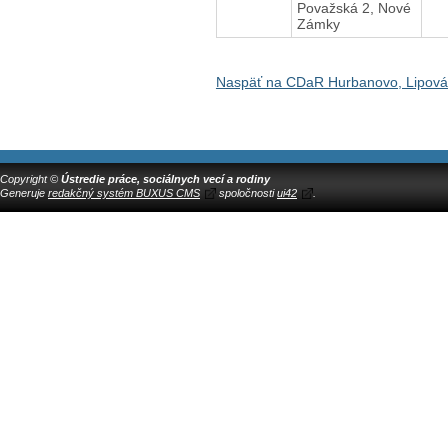
Považská 2, Nové
Zámky
Naspäť na CDaR Hurbanovo, Lipová
Copyright ©
Ústredie práce, sociálnych vecí a rodiny
Generuje
redakčný systém BUXUS CMS
spoločnosti
ui42
.