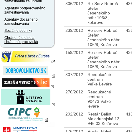
zamestnania za úhradu
306/2012
Re-Serv-Rebroš
43
Štefan
Agentúry podporovaného
zamestnávania
Jesenského
nábr.106/8,
Agentúry dočasného
kolárovo
zamestnávania
239/2012
Re-serv-Rebroš
43
Sociálne podniky
Štefan
Chránené dielne a
Jesenského nábr.
chránené pracoviská
106/8, Kolárovo
159/2012
Re-serv-Rebroš
43
Štefan
Jesenského nábr.
106/8, Kolárovo
307/2012
Reedukačné
centrum
Veľké Leváre
276/2012
Reedukačné
centrum
90473 Veľké
leváre
292/2012
Restár Bálint
41
Malodunajská 12,
946 03 Kolárovo
176/2012
Restár Bálint
41