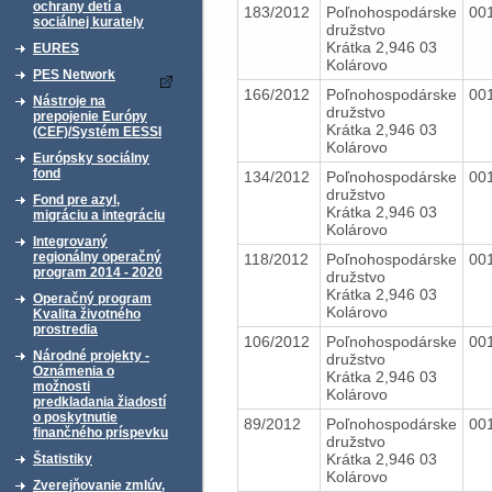
ochrany detí a
183/2012
Poľnohospodárske
00
sociálnej kurately
družstvo
Krátka 2,946 03
EURES
Kolárovo
PES Network
166/2012
Poľnohospodárske
00
Nástroje na
družstvo
prepojenie Európy
Krátka 2,946 03
(CEF)/Systém EESSI
Kolárovo
Európsky sociálny
fond
134/2012
Poľnohospodárske
00
družstvo
Fond pre azyl,
Krátka 2,946 03
migráciu a integráciu
Kolárovo
Integrovaný
regionálny operačný
118/2012
Poľnohospodárske
00
program 2014 - 2020
družstvo
Krátka 2,946 03
Operačný program
Kolárovo
Kvalita životného
prostredia
106/2012
Poľnohospodárske
00
Národné projekty -
družstvo
Oznámenia o
Krátka 2,946 03
možnosti
Kolárovo
predkladania žiadostí
o poskytnutie
89/2012
Poľnohospodárske
00
finančného príspevku
družstvo
Krátka 2,946 03
Štatistiky
Kolárovo
Zverejňovanie zmlúv,