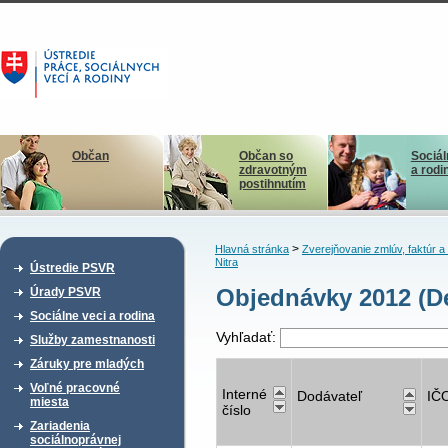
Občan
Občan so
Sociál
zdravotným
a rodi
postihnutím
>
Hlavná stránka
Zverejňovanie zmlúv, faktúr 
Nitra
Ústredie PSVR
Objednávky 2012 (D
Úrady PSVR
Sociálne veci a rodina
Vyhľadať:
Služby zamestnanosti
Záruky pre mladých
Voľné pracovné
Interné
Dodávateľ
IČ
miesta
číslo
Zariadenia
sociálnoprávnej