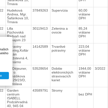
Trnava
022
Hudeková
37849263
Supervízia
60,00
Andrea, Mgr.
vrátane
Šafárikova 10,
DPH
Trnava
022
Lilla
30119413
Zelenina a
85,24
Púchovská
ovocie
vrátane
Radvaň nad
DPH
Dunajom 23
022
Potraviny
14142589
Trvanlivé
223,04
 našich
Bauring,Kollár
potraviny
vrátane
velého
Zoltán
DPH
Družstevná 4,
Komárno
022
Up Déjeuner,
53528654
Dobitie
1944,00
3/2022
s. r. o.
elektronických
vrátane
te
Tomášikova
stravovacích
DPH
16529/23/D,
kariet
Bratislava
022
Garden
43589791
Stromy
centrum
bez DPH
ISABELL
Podzáhradná
40, 945 04