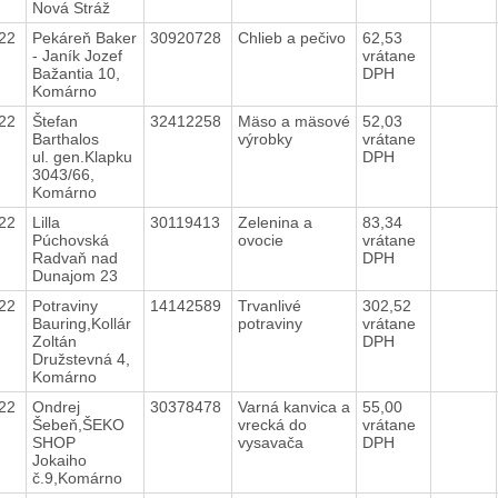
Nová Stráž
022
Pekáreň Baker
30920728
Chlieb a pečivo
62,53
- Janík Jozef
vrátane
Bažantia 10,
DPH
Komárno
022
Štefan
32412258
Mäso a mäsové
52,03
Barthalos
výrobky
vrátane
ul. gen.Klapku
DPH
3043/66,
Komárno
022
Lilla
30119413
Zelenina a
83,34
Púchovská
ovocie
vrátane
Radvaň nad
DPH
Dunajom 23
022
Potraviny
14142589
Trvanlivé
302,52
Bauring,Kollár
potraviny
vrátane
Zoltán
DPH
Družstevná 4,
Komárno
022
Ondrej
30378478
Varná kanvica a
55,00
Šebeň,ŠEKO
vrecká do
vrátane
SHOP
vysavača
DPH
Jokaiho
č.9,Komárno