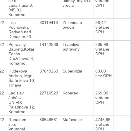
s.r.o.
utierky, mydlá a
vrátane
Jána Husa 8,
vrecia
DPH
945 01
Komárno
022
Lilla
30119413
Zelenina a
96,42
Púchovská
ovocie
vrátane
Radvaň nad
DPH
Dunajom 23
022
Potraviny
14142589
Trvanlivé
285,98
Bauring,Kollár
potraviny
vrátane
Zoltán
DPH
Družstevná 4,
Komárno
022
Hudeková
37849263
Supervízia
60,00
Andrea, Mgr.
bez DPH
Šafárikova 10,
Trnava
022
Ladislav
22710523
Koberec
269,00
Juhász -
vrátane
UNIFIX
DPH
Palatínová 12,
Komárno
022
Ronakom
36548561
Maľovanie
4745,95
s.r.o.
vrátane
Vnútorná
DPH