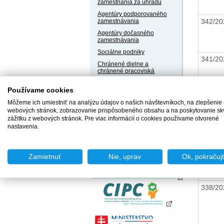
zamestnania za úhradu
Agentúry podporovaného
342/2
zamestnávania
Agentúry dočasného
zamestnávania
Sociálne podniky
341/2
Chránené dielne a
chránené pracoviská
Používame cookies
340/2
Môžeme ich umiestniť na analýzu údajov o našich návštevníkoch, na zlepšenie
webových stránok, zobrazovanie prispôsobeného obsahu a na poskytovanie sk
zážitku z webových stránok. Pre viac informácií o cookies používame otvorené
nastavenia.
339/2
Zamietnuť
Nie, uprav
Ok, pokračuj
338/2