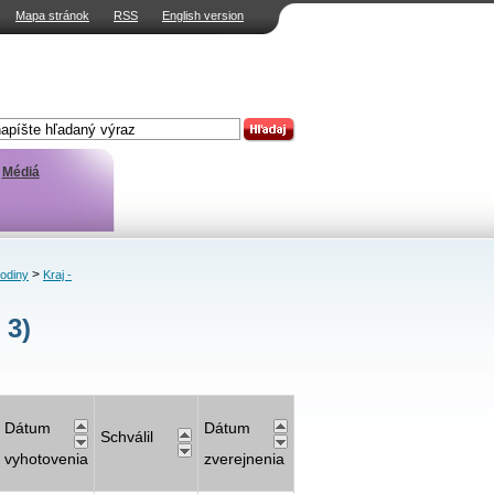
Mapa stránok
RSS
English version
Médiá
>
rodiny
Kraj -
 3)
Dátum
Dátum
Schválil
vyhotovenia
zverejnenia