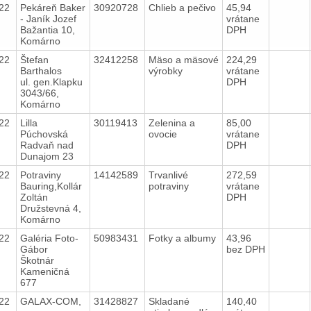
022
Pekáreň Baker
30920728
Chlieb a pečivo
45,94
- Janík Jozef
vrátane
Bažantia 10,
DPH
Komárno
022
Štefan
32412258
Mäso a mäsové
224,29
Barthalos
výrobky
vrátane
ul. gen.Klapku
DPH
3043/66,
Komárno
022
Lilla
30119413
Zelenina a
85,00
Púchovská
ovocie
vrátane
Radvaň nad
DPH
Dunajom 23
022
Potraviny
14142589
Trvanlivé
272,59
Bauring,Kollár
potraviny
vrátane
Zoltán
DPH
Družstevná 4,
Komárno
022
Galéria Foto-
50983431
Fotky a albumy
43,96
Gábor
bez DPH
Škotnár
Kameničná
677
022
GALAX-COM,
31428827
Skladané
140,40