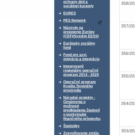
ochrany detí a
358/2
sociálnej kurately
EURES
PES Network
357/2
Nástroje na
prepojenie Európy
(CEF)/Systém EESSI
Európsky sociálny
fond
356/2
Fond pre azyl,
migráciu a integráciu
Integrovaný
regionálny operačný
program 2014 - 2020
355/2
Operačný program
Kvalita životného
prostredia
Národné projekty -
Oznámenia o
354/2
možnosti
predkladania žiadostí
o poskytnutie
finančného príspevku
Štatistiky
353/2
Zverejňovanie zmlúv,