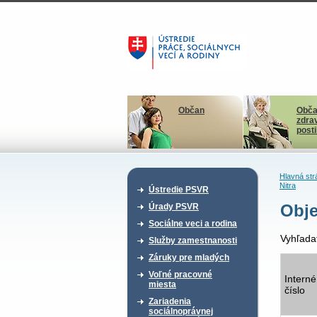
Občan
Obča
zdra
post
Hlavná str
Nitra
Ústredie PSVR
Obje
Úrady PSVR
Sociálne veci a rodina
Vyhľada
Služby zamestnanosti
Záruky pre mladých
Voľné pracovné
Interné
miesta
číslo
Zariadenia
sociálnoprávnej