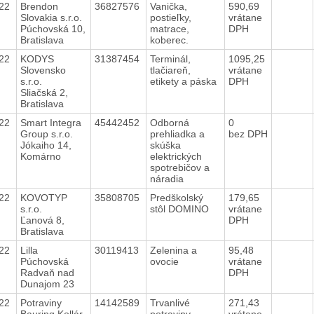
022
Brendon
36827576
Vanička,
590,69
Slovakia s.r.o.
postieľky,
vrátane
Púchovská 10,
matrace,
DPH
Bratislava
koberec.
022
KODYS
31387454
Terminál,
1095,25
Slovensko
tlačiareň,
vrátane
s.r.o.
etikety a páska
DPH
Sliačská 2,
Bratislava
022
Smart Integra
45442452
Odborná
0
Group s.r.o.
prehliadka a
bez DPH
Jókaiho 14,
skúška
Komárno
elektrických
spotrebičov a
náradia
022
KOVOTYP
35808705
Predškolský
179,65
s.r.o.
stôl DOMINO
vrátane
Ľanová 8,
DPH
Bratislava
022
Lilla
30119413
Zelenina a
95,48
Púchovská
ovocie
vrátane
Radvaň nad
DPH
Dunajom 23
022
Potraviny
14142589
Trvanlivé
271,43
Bauring,Kollár
potraviny
vrátane