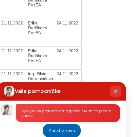
PVsEA
21.11.2022
Erika
24.11.2022
Ďurišková
PVsEA
21.11.2022
Erika
24.11.2022
Ďurišková
PVsEA
21.11.2022
Ing. Silvia
24.11.2022
Dorotovičová
riaditeľka
hatbot
íše
Vaša pomocníčka
16.11.2022
Ing. Silvia
24.11.2022
Dorotovičová
Vyskytol sa problém s pripojením. Skúste to prosím
riaditeľka
znovu.
16.11.2022
Ing. Silvia
24.11.2022
Začať znovu
Dorotovičová