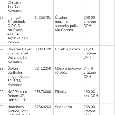
Okružná
176/17,
Komárno
022
Ing. Igor
14255791
Úradné
306,00
Škrobánek -
meranie
vrátane
O.P.C.D.
spotreby paliva
DPH
Na Skotňu
Kia Carens
471/54,
Teplička nad
Váhom
022
Pekáreň Baker
30920728
Chlieb a pečivo
74,20
- Janík Jozef
vrátane
Bažantia 10,
DPH
Komárno
022
Štefan
32412258
Mäso a mäsové
84,49
Barthalos
výrobky
vrátane
ul. gen.Klapku
DPH
3043/66,
Komárno
022
NAPPY s.r.o.
25876660
Plienky
490,03
Renoty 37,
bez DPH
Uničov , ČR
022
Hudeková
37849263
Supervízia
258,00
Andrea, Mgr.
vrátane
Šafárikova 10,
DPH