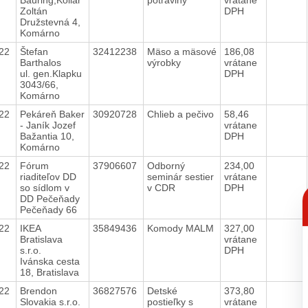
Zoltán
DPH
Družstevná 4,
Komárno
022
Štefan
32412238
Mäso a mäsové
186,08
Barthalos
výrobky
vrátane
ul. gen.Klapku
DPH
3043/66,
Komárno
022
Pekáreň Baker
30920728
Chlieb a pečivo
58,46
- Janík Jozef
vrátane
Bažantia 10,
DPH
Komárno
022
Fórum
37906607
Odborný
234,00
riaditeľov DD
seminár sestier
vrátane
so sídlom v
v CDR
DPH
C
DD Pečeňady
p
Pečeňady 66
022
IKEA
35849436
Komody MALM
327,00
Bratislava
vrátane
s.r.o.
DPH
Ivánska cesta
18, Bratislava
022
Brendon
36827576
Detské
373,80
Slovakia s.r.o.
postieľky s
vrátane