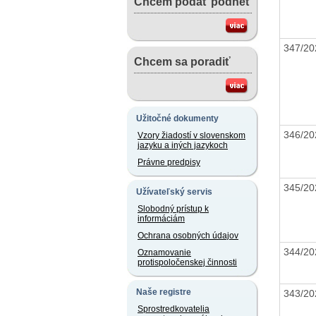
Chcem podať podnet
347/2
Chcem sa poradiť
Užitočné dokumenty
346/2
Vzory žiadostí v slovenskom
jazyku a iných jazykoch
Právne predpisy
345/2
Užívateľský servis
Slobodný prístup k
informáciám
Ochrana osobných údajov
344/2
Oznamovanie
protispoločenskej činnosti
Naše registre
343/2
Sprostredkovatelia