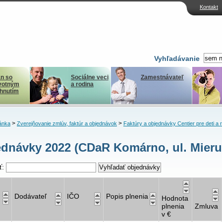
Kontakt
Vyhľadávanie
n so
Sociálne veci
Zamestnávateľ
votným
a rodina
ihnutím
>
>
ánka
Zverejňovanie zmlúv, faktúr a objednávok
Faktúry a objednávky Centier pre deti a 
dnávky 2022 (CDaR Komárno, ul. Mieru
ť:
Dodávateľ
IČO
Popis plnenia
Hodnota
plnenia
Zmluva
v €