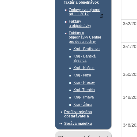
faktúr a objednávok
Zmluvy zverejnené
od 1.1.2012
Faktúry
352/2
a objednávky
Faktúry a
objednávky Centier
pre deti a rodiny
351/2
Kraj - Bratislava
Kraj - Banská
Bystrica
Kraj - Košice
350/2
Kraj - Nitra
Kraj - Prešov
Kraj- Trenčín
349/2
Kraj- Trnava
Kraj - Žilina
Profil verejného
obstarávateľa
Správa majetku
348/2