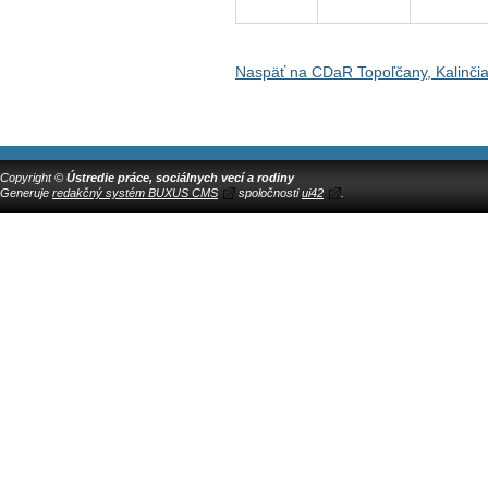
Naspäť na CDaR Topoľčany, Kalinči
Copyright ©
Ústredie práce, sociálnych vecí a rodiny
Generuje
redakčný systém BUXUS CMS
spoločnosti
ui42
.