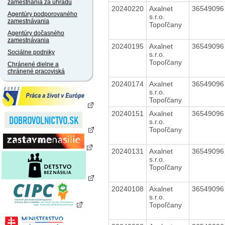
zamestnania za úhradu
20240220
Axalnet
3654909
Agentúry podporovaného
s.r.o.
zamestnávania
Topoľčany
Agentúry dočasného
zamestnávania
20240195
Axalnet
3654909
Sociálne podniky
s.r.o.
Topoľčany
Chránené dielne a
chránené pracoviská
20240174
Axalnet
3654909
s.r.o.
Topoľčany
20240151
Axalnet
3654909
s.r.o.
Topoľčany
20240131
Axalnet
3654909
s.r.o.
Topoľčany
20240108
Axalnet
3654909
s.r.o.
Topoľčany