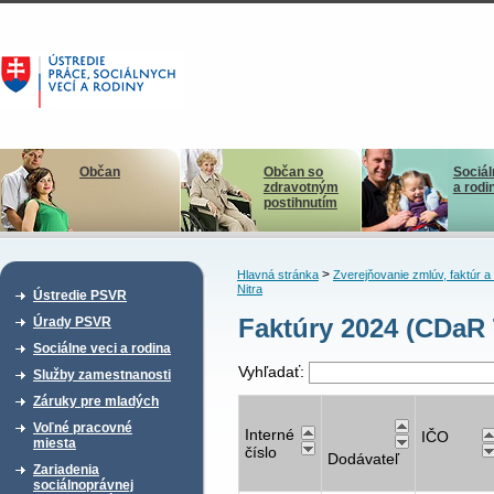
Občan
Občan so
Sociál
zdravotným
a rodi
postihnutím
>
Hlavná stránka
Zverejňovanie zmlúv, faktúr 
Nitra
Ústredie PSVR
Faktúry 2024 (CDaR 
Úrady PSVR
Sociálne veci a rodina
Vyhľadať:
Služby zamestnanosti
Záruky pre mladých
Voľné pracovné
Interné
IČO
miesta
číslo
Dodávateľ
Zariadenia
sociálnoprávnej