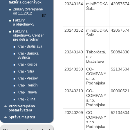
faktúr a objednávok
20240154
miniBODKA
4205757
Šaľa
Zmluvy zverejnené
od 1.1.2012
Faktúry
a objednávky
20240152
miniBODKA
4205757
Faktúry a
Šaľa
objednávky Centier
pre deti a rodiny
Kraj - Bratislava
20240149
Táborčatá,
5008433
Kraj - Banská
o.z.
Bystrica
Bratislava
Kraj - Košice
20240239
CO-
5213450
Kraj - Nitra
COMPANY
s.r.o.
Kraj - Prešov
Podhájska
Kraj- Trenčín
20240210
CO-
0000052
Kraj- Trnava
COMPANY
Kraj - Žilina
s.r.o.
Podhájska
Profil verejného
obstarávateľa
20240209
CO-
5213450
COMPANY
Správa majetku
s.r.o.
Podhájska