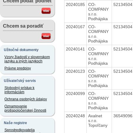
Chcem podať podnet
20240185
CO-
5213450
COMPANY
s.r.o.
Podhájska
Chcem sa poradiť
20240167
CO-
5213450
COMPANY
s.r.o.
Podhájska
20240141
CO-
5213450
Užitočné dokumenty
COMPANY
Vzory žiadostí v slovenskom
s.r.o.
jazyku a iných jazykoch
Podhájska
Právne predpisy
20240123
CO-
5213450
COMPANY
s.r.o.
Užívateľský servis
Podhájska
Slobodný prístup k
informáciám
20240099
CO-
5213450
COMPANY
Ochrana osobných údajov
s.r.o.
Oznamovanie
Podhájska
protispoločenskej činnosti
20240248
Axalnet
3654909
s.r.o.
Naše registre
Topoľčany
Sprostredkovatelia