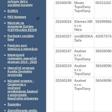
ochrany detí a
20240035
Mesto
00311162
sociálnej kurately
Topoľčany
Topoľčany
EURES
PES Network
20240024
IDemes.NR
5559996
Nástroje na
s.r.o.
prepojenie Európy
Nitra
(CEF)/Systém EESSI
20240257
miniBODKA
4205757
Európsky sociálny
fond
Šaľa
Fond pre azyl,
migráciu a integráciu
20240247
Axalnet
3654909
s.r.o.
Integrovaný
regionálny operačný
Topoľčany
program 2014 - 2020
20240219
Axalnet
3654909
Operačný program
s.r.o.
Kvalita životného
Topoľčany
prostredia
20240199
Axalnet
3654909
Národné projekty -
s.r.o.
Oznámenia o
možnosti
Topoľčany
predkladania žiadostí
o poskytnutie
finančného príspevku
Štatistiky
Zverejňovanie zmlúv,