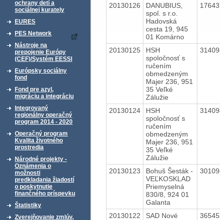
ochrany detí a
20130126
DANUBIUS,
1764
sociálnej kurately
spol. s r.o.
Hadovská
EURES
cesta 19, 945
PES Network
01 Komárno
Nástroje na
20130125
HSH
3140
prepojenie Európy
spoločnosť s
(CEF)/Systém EESSI
ručením
Európsky sociálny
obmedzeným
fond
Majer 236, 951
35 Veľké
Fond pre azyl,
migráciu a integráciu
Zálužie
Integrovaný
20130124
HSH
3140
regionálny operačný
spoločnosť s
program 2014 - 2020
ručením
obmedzeným
Operačný program
Kvalita životného
Majer 236, 951
prostredia
35 Veľké
Zálužie
Národné projekty -
Oznámenia o
20130123
Bohuš Šesták -
3010
možnosti
VEĽKOSKLAD
predkladania žiadostí
Priemyselná
o poskytnutie
finančného príspevku
830/8, 924 01
Galanta
Štatistiky
20130122
SAD Nové
3654
Zverejňovanie zmlúv,