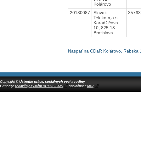
Kolárovo
20130087
Slovak
3576
Telekom,a.s.
Karadžičova
10, 825 13
Bratislava
Naspäť na CDaR Kolárovo, Rábska 
Copyright ©
Ústredie práce, sociálnych vecí a rodiny
Generuje
redakčný systém BUXUS CMS
spoločnosti
ui42
.