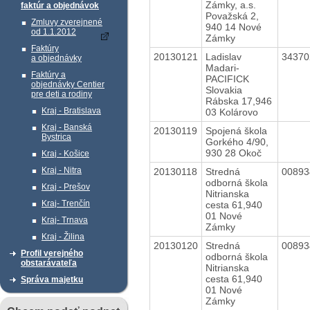
Zámky, a.s.
faktúr a objednávok
Považská 2,
Zmluvy zverejnené
940 14 Nové
od 1.1.2012
Zámky
Faktúry
20130121
Ladislav
3437
a objednávky
Madari-
Faktúry a
PACIFICK
objednávky Centier
Slovakia
pre deti a rodiny
Rábska 17,946
Kraj - Bratislava
03 Kolárovo
Kraj - Banská
20130119
Spojená škola
Bystrica
Gorkého 4/90,
930 28 Okoč
Kraj - Košice
Kraj - Nitra
20130118
Stredná
0089
odborná škola
Kraj - Prešov
Nitrianska
Kraj- Trenčín
cesta 61,940
01 Nové
Kraj- Trnava
Zámky
Kraj - Žilina
20130120
Stredná
0089
Profil verejného
odborná škola
obstarávateľa
Nitrianska
cesta 61,940
Správa majetku
01 Nové
Zámky