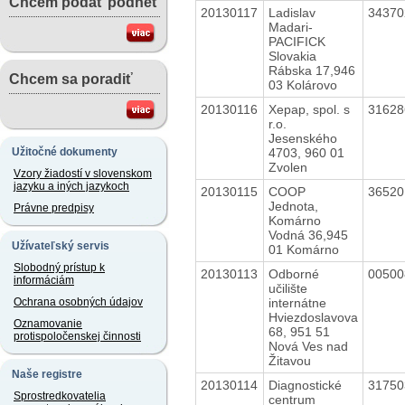
Chcem podať podnet
20130117
Ladislav
3437
Madari-
PACIFICK
Slovakia
Rábska 17,946
Chcem sa poradiť
03 Kolárovo
20130116
Xepap, spol. s
3162
r.o.
Jesenského
4703, 960 01
Užitočné dokumenty
Zvolen
Vzory žiadostí v slovenskom
jazyku a iných jazykoch
20130115
COOP
3652
Jednota,
Právne predpisy
Komárno
Vodná 36,945
Užívateľský servis
01 Komárno
Slobodný prístup k
20130113
Odborné
0050
informáciám
učilište
internátne
Ochrana osobných údajov
Hviezdoslavova
Oznamovanie
68, 951 51
protispoločenskej činnosti
Nová Ves nad
Žitavou
Naše registre
20130114
Diagnostické
3175
Sprostredkovatelia
centrum