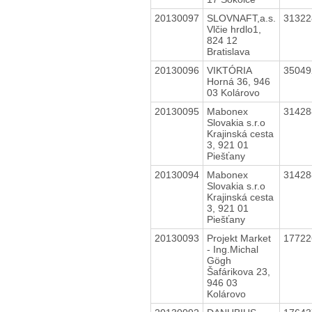
20130097
SLOVNAFT,a.s.
3132
Vlčie hrdlo1,
824 12
Bratislava
20130096
VIKTÓRIA
3504
Horná 36, 946
03 Kolárovo
20130095
Mabonex
3142
Slovakia s.r.o
Krajinská cesta
3, 921 01
Piešťany
20130094
Mabonex
3142
Slovakia s.r.o
Krajinská cesta
3, 921 01
Piešťany
20130093
Projekt Market
1772
- Ing.Michal
Gögh
Šafárikova 23,
946 03
Kolárovo