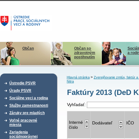
Občan
Občan so
Sociál
zdravotným
a rodi
postihnutím
>
Hlavná stránka
Zverejňovanie zmlúv, faktúr 
Nitra
Ústredie PSVR
Faktúry 2013 (DeD K
Úrady PSVR
Sociálne veci a rodina
Vyhľadať:
Služby zamestnanosti
Záruky pre mladých
Voľné pracovné
Interné
Dodávateľ
IČO
miesta
číslo
Zariadenia
sociálnoprávnej