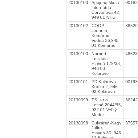
20130103
Spojená škola
0016
internátna
Červeňova 42,
949 01 Nitra
20130102
COOP
3652
Jednota,
Komárno
Vodná 36,945
01 Komárno
20130100
Norbert
4662
Leczkési
Hlavná 179/33,
946 03
Kolárovo
20130101
PD Kolárovo
0019
Krátka 2, 946
03 Kolárovo
20130099
TS, s.r.o
3624
Lesná 2044/95,
932 01 Veľký
Meder
20130098
Cukráreň-Nagy
3755
Július
Hlavná 80, 946
17 Sokolce