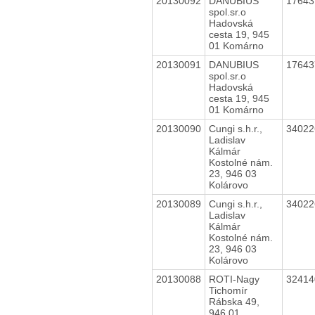
20130092
DANUBIUS
1764
spol.sr.o
Hadovská
cesta 19, 945
01 Komárno
20130091
DANUBIUS
1764
spol.sr.o
Hadovská
cesta 19, 945
01 Komárno
20130090
Cungi s.h.r.,
3402
Ladislav
Kálmár
Kostolné nám.
23, 946 03
Kolárovo
20130089
Cungi s.h.r.,
3402
Ladislav
Kálmár
Kostolné nám.
23, 946 03
Kolárovo
20130088
ROTI-Nagy
3241
Tichomír
Rábska 49,
946 01