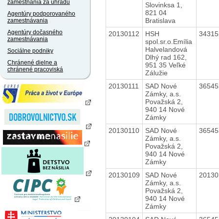
zamestnania za úhradu
Slovinksa 1,
821 04
Agentúry podporovaného
Bratislava
zamestnávania
Agentúry dočasného
20130112
HSH
3431
zamestnávania
spol.sr.o.Emília
Halvelandová
Sociálne podniky
Dlhý rad 162,
Chránené dielne a
951 35 Veľké
chránené pracoviská
Zálužie
20130111
SAD Nové
3654
Zámky, a.s.
Považská 2,
940 14 Nové
Zámky
20130110
SAD Nové
3654
Zámky, a.s.
Považská 2,
940 14 Nové
Zámky
20130109
SAD Nové
2013
Zámky, a.s.
Považská 2,
940 14 Nové
Zámky