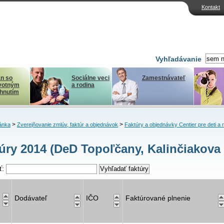
Kontakt
Vyhľadávanie
n so
Sociálne veci
Zamestnávateľ
votným
a rodina
ihnutím
>
>
ánka
Zverejňovanie zmlúv, faktúr a objednávok
Faktúry a objednávky Centier pre deti a 
úry 2014 (DeD Topoľčany, Kalinčiakova
ť:
Dodávateľ
IČO
Faktúrované plnenie