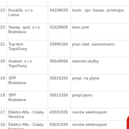
323
Kováčik, s.r.o.
34108629
kontr., opr. hasiac. prístrojov
Livina
322
Xepap, spol. s r.o.
31628605
kanc.potr.
Bratislava
321
Top-text
33990166
prac.ošat. zamestnanci
Topoľčany
320
Axalnet, s.r.o.
36549096
internet.služby
Topoľčany
319
SPP
35815256
prepl. na plyne
Bratislava
318
SPP
35815256
prepl.plynu
Bratislava
317
Elektro Alfa - Csáky
43031935
revízie elektrospotr.
C
Nemčice
p
316
Elektro Alfa - Csáky
43031935
revízie elektrospotr.
Nemčice