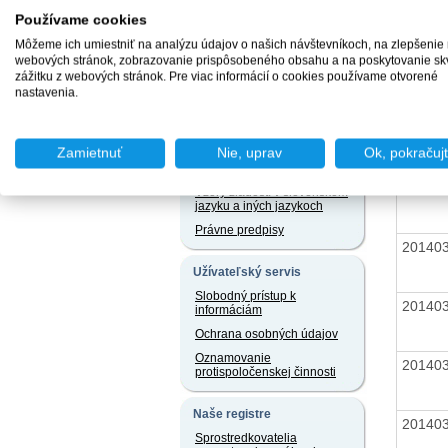
Chcem podať podnet
20140
Používame cookies
Môžeme ich umiestniť na analýzu údajov o našich návštevníkoch, na zlepšenie
webových stránok, zobrazovanie prispôsobeného obsahu a na poskytovanie sk
20140
zážitku z webových stránok. Pre viac informácií o cookies používame otvorené
Chcem sa poradiť
nastavenia.
20140
Zamietnuť
Nie, uprav
Ok, pokračuj
Užitočné dokumenty
20140
Vzory žiadostí v slovenskom
jazyku a iných jazykoch
Právne predpisy
20140
Užívateľský servis
Slobodný prístup k
20140
informáciám
Ochrana osobných údajov
Oznamovanie
20140
protispoločenskej činnosti
Naše registre
20140
Sprostredkovatelia