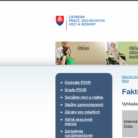
Občan
Obča
zdra
post
Hlavná str
Nitra
Ústredie PSVR
Fakt
Úrady PSVR
Sociálne veci a rodina
Vyhľada
Služby zamestnanosti
Záruky pre mladých
Voľné pracovné
Interné
miesta
číslo
Zariadenia
sociálnoprávnej