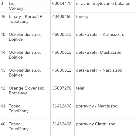
60
Lie
00014478
stravné, ubytovanie Lakatoš
Čakany
346
Binary - Korpáš P
43409466
tonery
Topoľčany
345
Očkolandia s.r.o.
46030611
detská rekr. - Kalinčiak. ul.
Bojnice
344
Očkolandia s.r.o.
46030611
detská rekr. Muškát.rod.
Bojnice
343
Očkolandia s.r.o.
46030611
detská rekr. - Narcis.rod.
Bojnice
342
Orange Slovensko
35697270
telef.
Bratislava
341
Topec
31412408
potraviny - Narcis.rod.
Topoľčany
340
Topec
31412408
potraviny Citrón. rod.
Topoľčany