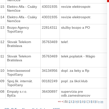
315
Elektro Alfa - Csáky
43031935
revízie elektrospotr.
Nemčice
314
Elektro Alfa - Csáky
43031935
revízie elektrospotr.
Nemčice
313
Bozpo Agency
22814311
služby bozpo a PO
Topoľčany
312
Slovak Telekom
35763469
telef.
Bratislava
311
Slovak Telekom
35763469
telek.poplatok - Mágio
Bratislava
310
Interclasswood
34134956
dopl. za lieky a Rp
Topoľčany
309
Spoj.šk. internát.
00182249
popl. za škol.klub
Topoľčany
308
Empaty s.r.o.
36430897
supervízia pre
Bytča
odb.zamestnancov
<<
<
|
1
|
2
|
3
|
4
|
5
|
6
|
7
|
8
|
9
|
>
>>