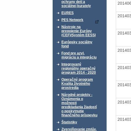
ochrany detí a
20140
sociálnej kurately
EURES
20140
PES Network
Nástroje na
prepojenie Európy
20140
(CEF)/Systém EESSI
Európsky sociálny
fond
20140
Fond pre azyl,
migráciu a integráciu
Integrovaný
20140
regionálny operačný
program 2014 - 2020
Operačný program
Kvalita životného
20140
prostredia
Národné projekty -
Oznámenia o
20140
možnosti
predkladania žiadostí
o poskytnutie
finančného príspevku
20140
Štatistiky
Zverejňovanie zmlúv,