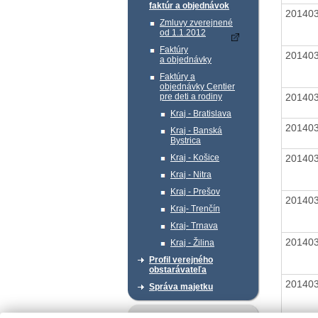
faktúr a objednávok
20140
Zmluvy zverejnené
od 1.1.2012
Faktúry
20140
a objednávky
Faktúry a
objednávky Centier
20140
pre deti a rodiny
Kraj - Bratislava
20140
Kraj - Banská
Bystrica
20140
Kraj - Košice
Kraj - Nitra
Kraj - Prešov
20140
Kraj- Trenčín
Kraj- Trnava
20140
Kraj - Žilina
Profil verejného
obstarávateľa
20140
Správa majetku