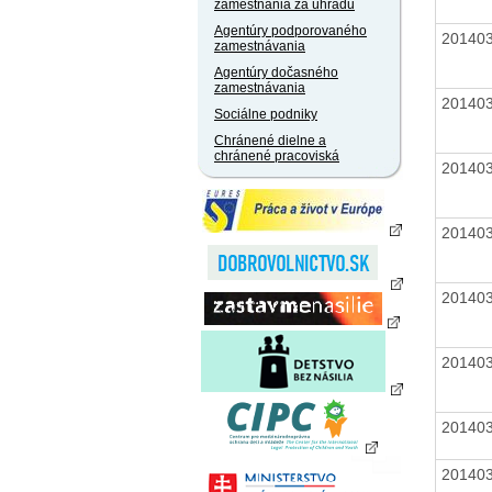
zamestnania za úhradu
Agentúry podporovaného
20140
zamestnávania
Agentúry dočasného
zamestnávania
20140
Sociálne podniky
Chránené dielne a
chránené pracoviská
20140
20140
20140
20140
20140
20140