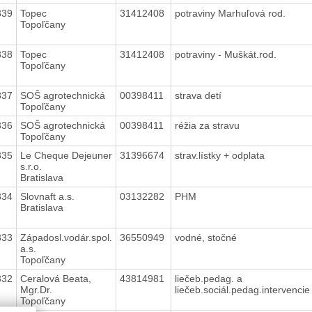
339
Topec
31412408
potraviny Marhuľová rod.
Topoľčany
338
Topec
31412408
potraviny - Muškát.rod.
Topoľčany
337
SOŠ agrotechnická
00398411
strava detí
Topoľčany
336
SOŠ agrotechnická
00398411
réžia za stravu
Topoľčany
335
Le Cheque Dejeuner
31396674
strav.lístky + odplata
s.r.o.
Bratislava
334
Slovnaft a.s.
03132282
PHM
Bratislava
333
Západosl.vodár.spol.
36550949
vodné, stočné
a.s.
Topoľčany
332
Ceralová Beata,
43814981
liečeb.pedag. a
Mgr.Dr.
liečeb.sociál.pedag.intervenci
Topoľčany