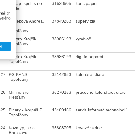
331
Xepap, spol. s r.o.
31628605
kanc.papier
Zvolen
 našich
velého
330
Hudeková Andrea,
37849263
supervízia
Mgr.
Topoľčany
329
Elektro Krajčík
33986193
vysávač
Topoľčany
te
328
Elektro Krajčík
33986193
dig. fotoaparát
Topoľčany
327
KG KANS
33142653
kalenáre, diáre
Topoľčany
326
Minim, sro
36270253
pracovné kalendáre, diáre
Piešťany
325
Binary - Korpáš P
43409466
servis informač.technológií
Topoľčany
324
Kovotyp, s.r.o.
35808705
kovové skrine
Bratislava