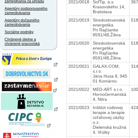
zamestnania za úhradu
2021/0018
SofTip, a.s.
36
Krasovského 14,
Agentúry podporovaného
Bratislava
zamestnávania
2021/0019
Stredoslovenská
51
Agentúry dočasného
energetika
zamestnávania
Pri Rajčianke
Sociálne podniky
8591/4B,Žilina
Chránené dielne a
2021/0020
Stredoslovenská
51
chránené pracoviská
energetika
Pri Rajčianke
8591/4B,Žilina
2021/0021
GALAX-COM,
31
s.r.o.
Jána Husa 8, 945
01 Komárno
2021/0022
MED-ART s.r.o.
10
Hornočermanská
4, Nitra
2021/0023
Inštitút rodinnej
42
terapie a terapie
vzťahovej väzby
o.z.
Dielenská kružná
4, Vrútky