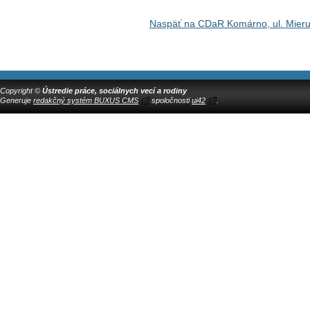
Naspäť na CDaR Komárno, ul. Mieru
Copyright ©
Ústredie práce, sociálnych vecí a rodiny
Generuje
redakčný systém BUXUS CMS
spoločnosti
ui42
.