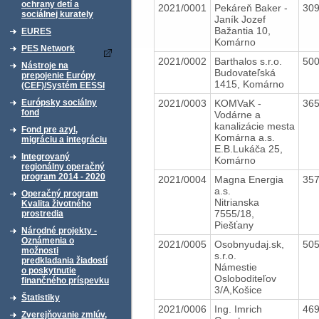
ochrany detí a
2021/0001
Pekáreň Baker -
30
sociálnej kurately
Janík Jozef
Bažantia 10,
EURES
Komárno
PES Network
2021/0002
Barthalos s.r.o.
50
Nástroje na
Budovateľská
prepojenie Európy
1415, Komárno
(CEF)/Systém EESSI
2021/0003
KOMVaK -
36
Európsky sociálny
fond
Vodárne a
kanalizácie mesta
Fond pre azyl,
Komárna a.s.
migráciu a integráciu
E.B.Lukáča 25,
Integrovaný
Komárno
regionálny operačný
program 2014 - 2020
2021/0004
Magna Energia
35
a.s.
Operačný program
Nitrianska
Kvalita životného
7555/18,
prostredia
Piešťany
Národné projekty -
Oznámenia o
2021/0005
Osobnyudaj.sk,
50
možnosti
s.r.o.
predkladania žiadostí
Námestie
o poskytnutie
Osloboditeľov
finančného príspevku
3/A,Košice
Štatistiky
2021/0006
Ing. Imrich
46
Zverejňovanie zmlúv,