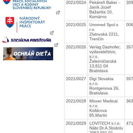
2021/0024
Pekáreň Baker -
30
Janík Jozef
Bažantia 10,
Komárno
2021/0025
Unomed Spol.s
00
r.o.
Zlatovská 2211,
Trenčín
2021/0026
Verlag Dashofer,
35
vydavateľstvo,
s.r.o.
Železničiarská
13,811 04
Bratislava
2021/0027
Digi Slovakia
35
s.r.o.
Rontgenova 26,
Bratislava
2021/0028
Mixxer Medical
36
s.r.o.
Kollárova
85,Martin
2021/0029
LOVITECH s.r.o.
47
Nábr.Dr.A.Stodolu
2062,031 01