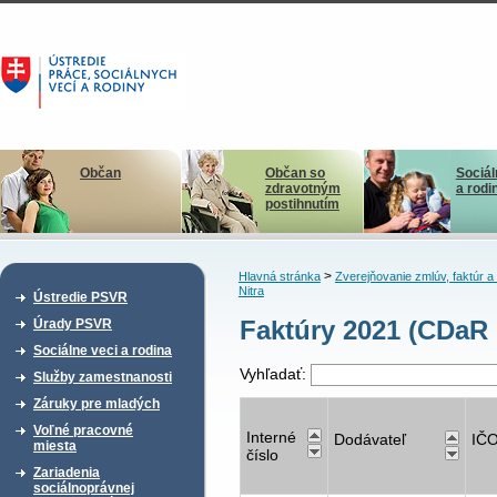
Občan
Občan so
Sociál
zdravotným
a rodi
postihnutím
>
Hlavná stránka
Zverejňovanie zmlúv, faktúr 
Nitra
Ústredie PSVR
Faktúry 2021 (CDaR 
Úrady PSVR
Sociálne veci a rodina
Vyhľadať:
Služby zamestnanosti
Záruky pre mladých
Voľné pracovné
Interné
Dodávateľ
IČ
miesta
číslo
Zariadenia
sociálnoprávnej