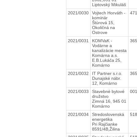
Liptovský Mikuláš
2021/0030
Vojtech Horváth -
47
kominár
Štúrová 15,
Okoličná na
Ostrove
2021/0031
KOMVaK -
36
Vodárne a
kanalizácie mesta
Komárna a.s.
E.B.Lukáča 25,
Komárno
2021/0032
IT Partner s.r.o.
36
Dunajské nábr.
12, Komárno
2021/0033
Stavebné bytové
00
družstvo
Zimná 16, 945 01
Komárno
2021/0034
Stredoslovenská
51
energetika
Pri Rajčianke
8591/4B,Žilina