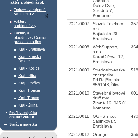
Csontos
faktúr a objednávok
Ďulov Dvor,
Zmluvy zverejnené
Stredná 7,
od 1.1.2012
Komárno
Faktúry
2021/0007
Slovak Telekom
35
a objednávky
a.s.
Bajkalská 28,
Faktúry a
objednávky Centier
Bratislava
pre deti a rodiny
2021/0008
WebSupport,
36
Kraj - Bratislava
s.r.o.
Karadžičova 12,
Kraj - Banská
Bystrica
Bratislava
Kraj - Košice
2021/0009
Stredoslovenská
51
energetika
Kraj - Nitra
Pri Rajčianske
Kraj - Prešov
8591/4B,Žilina
Kraj- Trenčín
2021/0010
Stavebné bytové
00
družstvo
Kraj- Trnava
Zimná 16, 945 01
Kraj - Žilina
Komárno
Profil verejného
2021/0011
GGFS s.r.o.
47
obstarávateľa
Sasinkova 5,
Správa majetku
Bratislava
2021/0012
Orange
35