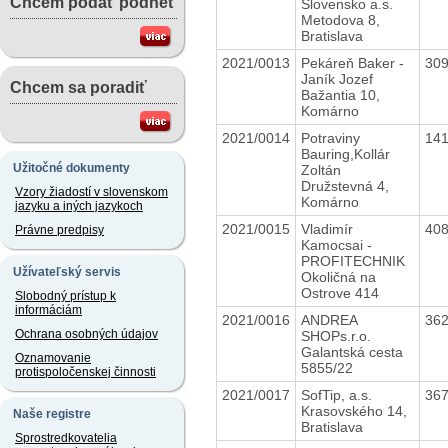
Chcem podať podnet
Slovensko a.s.
Metodova 8,
Bratislava
2021/0013
Pekáreň Baker -
30
Janík Jozef
Chcem sa poradiť
Bažantia 10,
Komárno
2021/0014
Potraviny
14
Bauring,Kollár
Užitočné dokumenty
Zoltán
Družstevná 4,
Vzory žiadostí v slovenskom
Komárno
jazyku a iných jazykoch
2021/0015
Vladimír
40
Právne predpisy
Kamocsai -
PROFITECHNIK
Užívateľský servis
Okoličná na
Ostrove 414
Slobodný prístup k
informáciám
2021/0016
ANDREA
36
Ochrana osobných údajov
SHOPs.r.o.
Galantská cesta
Oznamovanie
5855/22
protispoločenskej činnosti
2021/0017
SofTip, a.s.
36
Krasovského 14,
Naše registre
Bratislava
Sprostredkovatelia