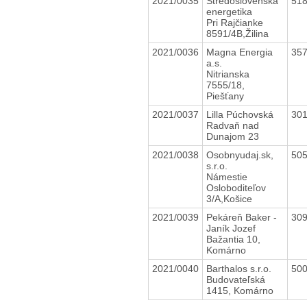
2021/0035
Stredoslovenská
51
energetika
Pri Rajčianke
8591/4B,Žilina
2021/0036
Magna Energia
35
a.s.
Nitrianska
7555/18,
Piešťany
2021/0037
Lilla Púchovská
30
Radvaň nad
Dunajom 23
2021/0038
Osobnyudaj.sk,
50
s.r.o.
Námestie
Osloboditeľov
3/A,Košice
2021/0039
Pekáreň Baker -
30
Janík Jozef
Bažantia 10,
Komárno
2021/0040
Barthalos s.r.o.
50
Budovateľská
1415, Komárno