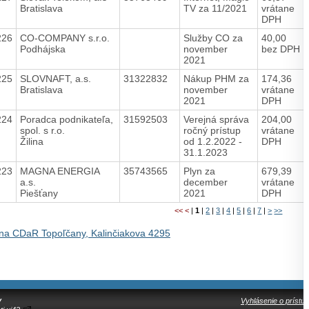
Bratislava
TV za 11/2021
vrátane
DPH
226
CO-COMPANY s.r.o.
Služby CO za
40,00
Podhájska
november
bez DPH
2021
225
SLOVNAFT, a.s.
31322832
Nákup PHM za
174,36
Bratislava
november
vrátane
2021
DPH
224
Poradca podnikateľa,
31592503
Verejná správa
204,00
spol. s r.o.
ročný prístup
vrátane
Žilina
od 1.2.2022 -
DPH
31.1.2023
223
MAGNA ENERGIA
35743565
Plyn za
679,39
a.s.
december
vrátane
Piešťany
2021
DPH
<<
<
|
1
|
2
|
3
|
4
|
5
|
6
|
7
|
>
>>
na CDaR Topoľčany, Kalinčiakova 4295
y
Vyhlásenie o prístup