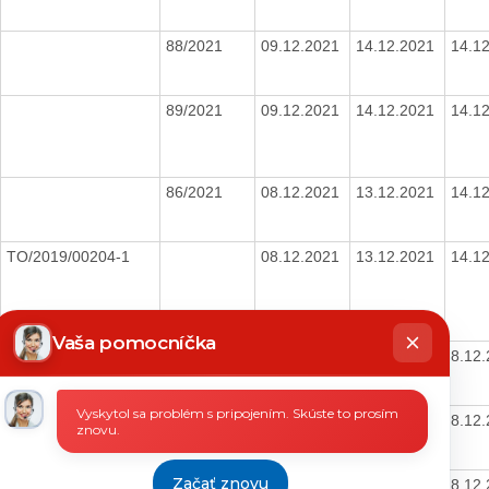
88/2021
09.12.2021
14.12.2021
14.1
89/2021
09.12.2021
14.12.2021
14.1
86/2021
08.12.2021
13.12.2021
14.1
TO/2019/00204-1
08.12.2021
13.12.2021
14.1
hatbot
íše
Vaša pomocníčka
66/2021
07.12.2021
13.12.2021
8.12
Vyskytol sa problém s pripojením. Skúste to prosím
TO/2019/00184-1
06.12.2021
09.12.2021
8.12
znovu.
Začať znovu
TO/2018/00222-1
06.12.2021
09.12.2021
8.12