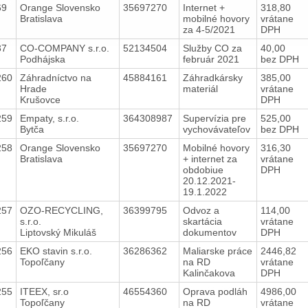
69
Orange Slovensko
35697270
Internet +
318,80
Bratislava
mobilné hovory
vrátane
za 4-5/2021
DPH
37
CO-COMPANY s.r.o.
52134504
Služby CO za
40,00
Podhájska
február 2021
bez DPH
260
Záhradníctvo na
45884161
Záhradkársky
385,00
Hrade
materiál
vrátane
Krušovce
DPH
259
Empaty, s.r.o.
364308987
Supervízia pre
525,00
Bytča
vychovávateľov
bez DPH
258
Orange Slovensko
35697270
Mobilné hovory
316,30
Bratislava
+ internet za
vrátane
obdobiue
DPH
20.12.2021-
19.1.2022
257
OZO-RECYCLING,
36399795
Odvoz a
114,00
s.r.o.
skartácia
vrátane
Liptovský Mikuláš
dokumentov
DPH
256
EKO stavin s.r.o.
36286362
Maliarske práce
2446,82
Topoľčany
na RD
vrátane
Kalinčakova
DPH
255
ITEEX, sr.o
46554360
Oprava podláh
4986,00
Topoľčany
na RD
vrátane