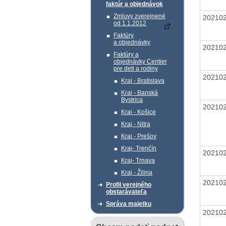
faktúr a objednávok
Zmluvy zverejnené
20210
od 1.1.2012
Faktúry
a objednávky
20210
Faktúry a
objednávky Centier
pre deti a rodiny
20210
Kraj - Bratislava
Kraj - Banská
Bystrica
20210
Kraj - Košice
Kraj - Nitra
Kraj - Prešov
Kraj- Trenčín
20210
Kraj- Trnava
Kraj - Žilina
20210
Profil verejného
obstarávateľa
Správa majetku
20210