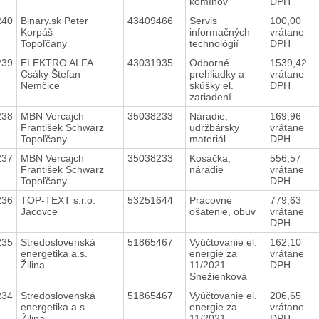
komínov
DPH
240
Binary.sk Peter
43409466
Servis
100,00
Korpáš
informačných
vrátane
Topoľčany
technológií
DPH
239
ELEKTRO ALFA
43031935
Odborné
1539,42
Csáky Štefan
prehliadky a
vrátane
Nemčice
skúšky el.
DPH
zariadení
238
MBN Vercajch
35038233
Náradie,
169,96
František Schwarz
udržbársky
vrátane
Topoľčany
materiál
DPH
237
MBN Vercajch
35038233
Kosačka,
556,57
František Schwarz
náradie
vrátane
Topoľčany
DPH
236
TOP-TEXT s.r.o.
53251644
Pracovné
779,63
Jacovce
ošatenie, obuv
vrátane
DPH
235
Stredoslovenská
51865467
Vyúčtovanie el.
162,10
energetika a.s.
energie za
vrátane
Žilina
11/2021
DPH
Snežienková
234
Stredoslovenská
51865467
Vyúčtovanie el.
206,65
energetika a.s.
energie za
vrátane
Žilina
11/2021
DPH