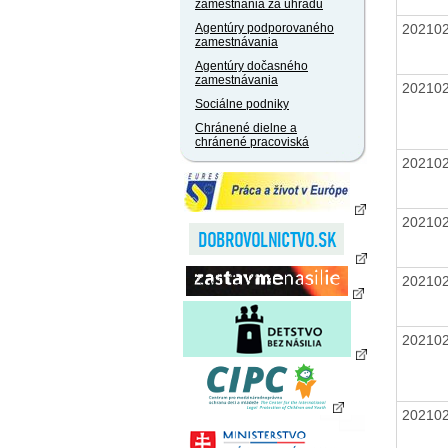
zamestnania za úhradu
20210
Agentúry podporovaného
zamestnávania
Agentúry dočasného
zamestnávania
20210
Sociálne podniky
Chránené dielne a
chránené pracoviská
20210
20210
20210
20210
20210