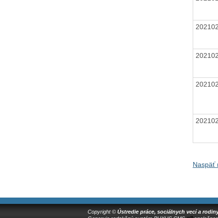
20210
20210
20210
20210
Naspäť 
Copyright ©
Ústredie práce, sociálnych vecí a rodin