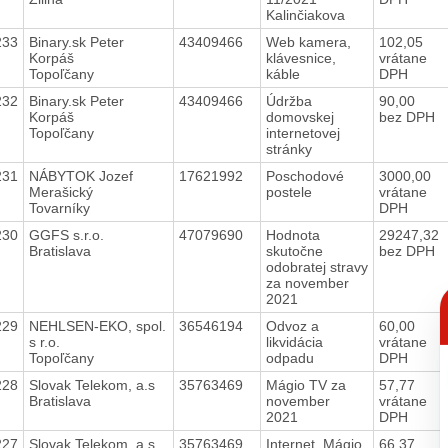
Kalinčiakova
233
Binary.sk Peter
43409466
Web kamera,
102,05
Korpáš
klávesnice,
vrátane
Topoľčany
káble
DPH
232
Binary.sk Peter
43409466
Údržba
90,00
Korpáš
domovskej
bez DPH
Topoľčany
internetovej
stránky
231
NÁBYTOK Jozef
17621992
Poschodové
3000,00
Merašický
postele
vrátane
Tovarníky
DPH
230
GGFS s.r.o.
47079690
Hodnota
29247,32
Bratislava
skutočne
bez DPH
odobratej stravy
za november
C
2021
p
229
NEHLSEN-EKO, spol.
36546194
Odvoz a
60,00
s r.o.
likvidácia
vrátane
Topoľčany
odpadu
DPH
228
Slovak Telekom, a.s
35763469
Mágio TV za
57,77
Bratislava
november
vrátane
2021
DPH
227
Slovak Telekom, a.s
35763469
Internet, Mágio
66,37