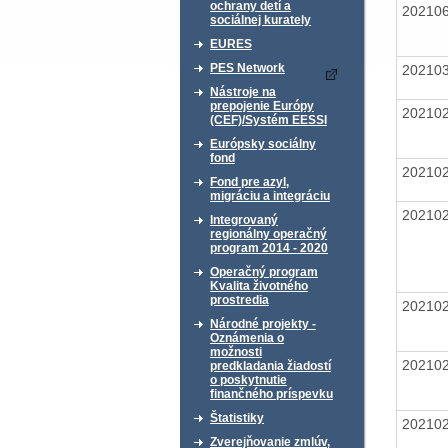
ochrany detí a
20210
sociálnej kurately
EURES
PES Network
20210
Nástroje na
prepojenie Európy
20210
(CEF)/Systém EESSI
Európsky sociálny
fond
20210
Fond pre azyl,
migráciu a integráciu
20210
Integrovaný
regionálny operačný
program 2014 - 2020
Operačný program
Kvalita životného
prostredia
20210
Národné projekty -
Oznámenia o
možnosti
20210
predkladania žiadostí
o poskytnutie
finančného príspevku
Štatistiky
20210
Zverejňovanie zmlúv,