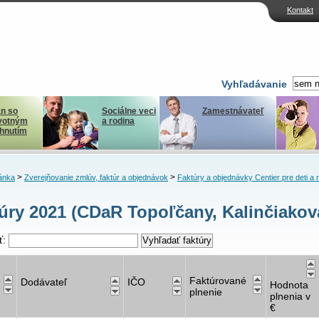
Kontakt
Vyhľadávanie
n so
Sociálne veci
Zamestnávateľ
votným
a rodina
ihnutím
>
>
ánka
Zverejňovanie zmlúv, faktúr a objednávok
Faktúry a objednávky Centier pre deti a 
úry 2021 (CDaR Topoľčany, Kalinčiakov
ť:
Faktúrované
Dodávateľ
IČO
Hodnota
plnenie
plnenia v
€