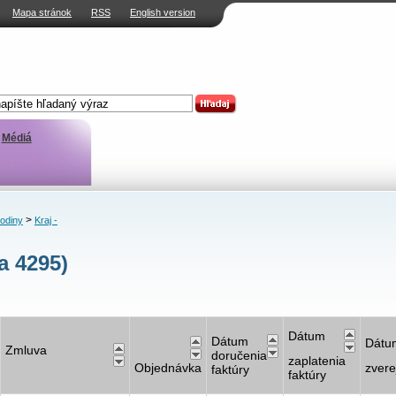
Mapa stránok
RSS
English version
Médiá
>
rodiny
Kraj -
a 4295)
Dátum
Dátum
Dátu
Zmluva
doručenia
zaplatenia
Objednávka
zvere
faktúry
faktúry