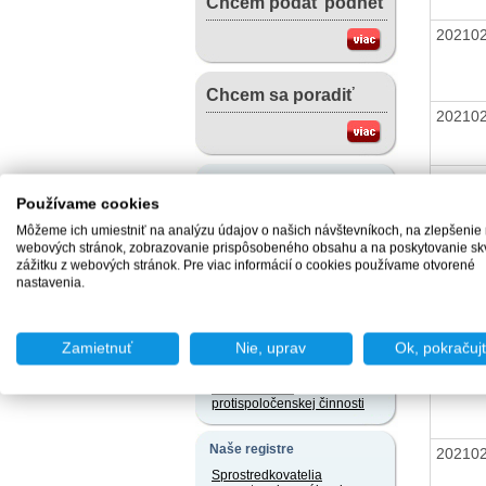
Chcem podať podnet
20210
Chcem sa poradiť
20210
20210
Užitočné dokumenty
Používame cookies
Vzory žiadostí v slovenskom
jazyku a iných jazykoch
Môžeme ich umiestniť na analýzu údajov o našich návštevníkoch, na zlepšenie
20210
webových stránok, zobrazovanie prispôsobeného obsahu a na poskytovanie sk
Právne predpisy
zážitku z webových stránok. Pre viac informácií o cookies používame otvorené
nastavenia.
Užívateľský servis
20210
Slobodný prístup k
informáciám
Zamietnuť
Nie, uprav
Ok, pokračuj
Ochrana osobných údajov
20210
Oznamovanie
protispoločenskej činnosti
Naše registre
20210
Sprostredkovatelia