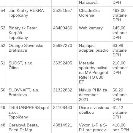
Narcisová
DPH
254
Ján Krátky REKRA
35251557
Chladnička
499,00
Topoľčany
Gorenie
vrátane
DPH
253
Binary.sk Peter
43409466
Web kamery
145,00
Korpáš
vrátane
Topoľčany
DPH
252
Orange Slovensko
35697270
Napájací
63,98
Bratislava
adaptér, púzdro
vrátane
DPH
251
SÚDST, s.r.o.
36392405
Meranie
210,00
Žilina
spotreby paliva
vrátane
na MV Peugeot
DPH
RifterTO 830
ET
250
SLOVNAFT, a.s.
31322832
Nákup PHM za
50,20
Bratislava
december
vrátane
2021
DPH
249
TRISTANPRESS,spol.
34108483
Diáre s vlastnou
61,42
s.r.o.
obálkou
vrátane
Topoľčany
DPH
248
Ceralová Beáta,
43814921
Výkon L-P a S-
410,00
Paed.Dr.Mgr.
P-I pre pracov.
bez DPH