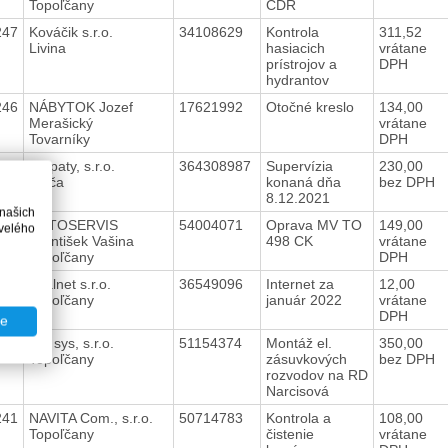
Topoľčany
CDR
247
Kováčik s.r.o.
34108629
Kontrola
311,52
Livina
hasiacich
vrátane
prístrojov a
DPH
hydrantov
246
NÁBYTOK Jozef
17621992
Otočné kreslo
134,00
Merašický
vrátane
Tovarníky
DPH
245
Empaty, s.r.o.
364308987
Supervízia
230,00
Bytča
konaná dňa
bez DPH
8.12.2021
 našich
244
AUTOSERVIS
54004071
Oprava MV TO
149,00
velého
František Vašina
498 CK
vrátane
Topoľčany
DPH
243
Axalnet s.r.o.
36549096
Internet za
12,00
Topoľčany
január 2022
vrátane
DPH
te
242
MB sys, s.r.o.
51154374
Montáž el.
350,00
Topoľčany
zásuvkových
bez DPH
rozvodov na RD
Narcisová
241
NAVITA Com., s.r.o.
50714783
Kontrola a
108,00
Topoľčany
čistenie
vrátane