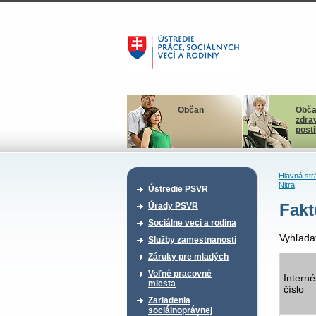
Občan
Obča
zdra
post
Hlavná str
Nitra
Ústredie PSVR
Fakt
Úrady PSVR
Sociálne veci a rodina
Vyhľada
Služby zamestnanosti
Záruky pre mladých
Voľné pracovné
Interné
miesta
číslo
Zariadenia
sociálnoprávnej