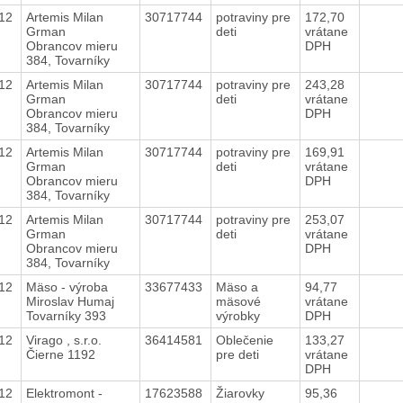
012
Artemis Milan
30717744
potraviny pre
172,70
Grman
deti
vrátane
Obrancov mieru
DPH
384, Tovarníky
012
Artemis Milan
30717744
potraviny pre
243,28
Grman
deti
vrátane
Obrancov mieru
DPH
384, Tovarníky
012
Artemis Milan
30717744
potraviny pre
169,91
Grman
deti
vrátane
Obrancov mieru
DPH
384, Tovarníky
012
Artemis Milan
30717744
potraviny pre
253,07
Grman
deti
vrátane
Obrancov mieru
DPH
384, Tovarníky
012
Mäso - výroba
33677433
Mäso a
94,77
Miroslav Humaj
mäsové
vrátane
Tovarníky 393
výrobky
DPH
012
Virago , s.r.o.
36414581
Oblečenie
133,27
Čierne 1192
pre deti
vrátane
DPH
012
Elektromont -
17623588
Žiarovky
95,36