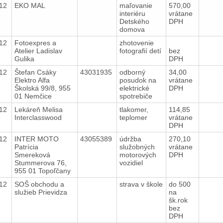
012
EKO MAL
maľovanie
570,00
interiéru
vrátane
Detského
DPH
domova
012
Fotoexpres a
zhotovenie
Atelier Ladislav
fotografií detí
bez
Gulika
DPH
012
Štefan Csáky
43031935
odborný
34,00
Elektro Alfa
posudok na
vrátane
Školská 99/8, 955
elektrické
DPH
01 Nemčice
spotrebiče
012
Lekáreň Melisa
tlakomer,
114,85
Interclasswood
teplomer
vrátane
DPH
012
INTER MOTO
43055389
údržba
270,10
Patrícia
služobných
vrátane
Smereková
motorových
DPH
Stummerova 76,
vozidiel
955 01 Topoľčany
012
SOŠ obchodu a
strava v škole
do 500
služieb Prievidza
na
šk.rok
bez
DPH