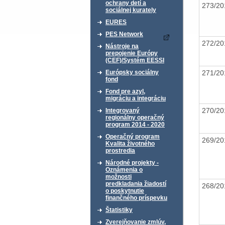
ochrany detí a
273/2
sociálnej kurately
EURES
PES Network
272/2
Nástroje na
prepojenie Európy
(CEF)/Systém EESSI
271/2
Európsky sociálny
fond
Fond pre azyl,
migráciu a integráciu
270/2
Integrovaný
regionálny operačný
program 2014 - 2020
Operačný program
269/2
Kvalita životného
prostredia
Národné projekty -
Oznámenia o
možnosti
predkladania žiadostí
268/2
o poskytnutie
finančného príspevku
Štatistiky
Zverejňovanie zmlúv,