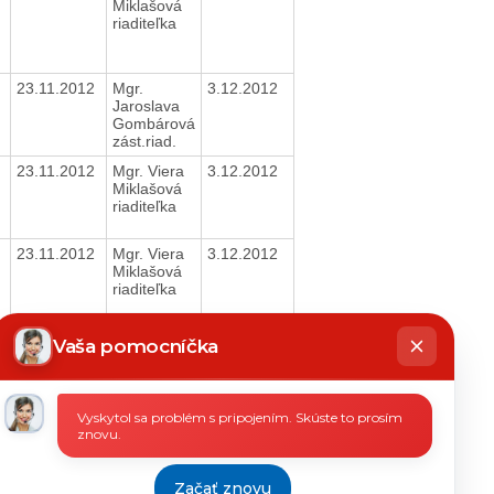
Miklašová
riaditeľka
23.11.2012
Mgr.
3.12.2012
Jaroslava
Gombárová
zást.riad.
23.11.2012
Mgr. Viera
3.12.2012
Miklašová
riaditeľka
23.11.2012
Mgr. Viera
3.12.2012
Miklašová
riaditeľka
hatbot
23.11.2012
Mgr. Viera
3.12.2012
íše
Vaša pomocníčka
Miklašová
riaditeľka
Vyskytol sa problém s pripojením. Skúste to prosím
21.11.2012
Mgr. Viera
3.12.2012
znovu.
Miklašová
riaditeľka
21.11.2012
Mgr. Viera
3.12.2012
Začať znovu