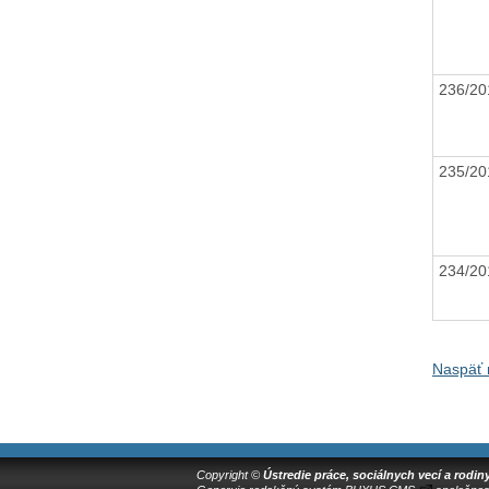
236/2
235/2
234/2
Naspäť 
Copyright ©
Ústredie práce, sociálnych vecí a rodin