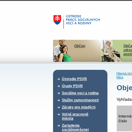
Občan
Obča
zdra
post
Hlavná str
Nitra
Ústredie PSVR
Obje
Úrady PSVR
Sociálne veci a rodina
Vyhľada
Služby zamestnanosti
Záruky pre mladých
Voľné pracovné
Interné
miesta
číslo
Zariadenia
sociálnoprávnej