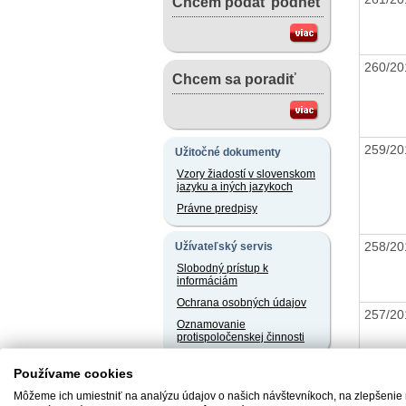
Chcem podať podnet
260/2
Chcem sa poradiť
259/2
Užitočné dokumenty
Vzory žiadostí v slovenskom
jazyku a iných jazykoch
Právne predpisy
258/2
Užívateľský servis
Slobodný prístup k
informáciám
Ochrana osobných údajov
257/2
Oznamovanie
protispoločenskej činnosti
Používame cookies
Naše registre
256/2
Môžeme ich umiestniť na analýzu údajov o našich návštevníkoch, na zlepšenie
Sprostredkovatelia