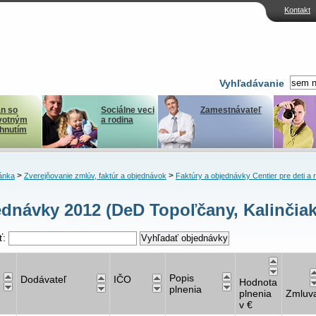
Kontakt
Vyhľadávanie
n so
Sociálne veci
Zamestnávateľ
votným
a rodina
ihnutím
>
>
ánka
Zverejňovanie zmlúv, faktúr a objednávok
Faktúry a objednávky Centier pre deti a 
dnávky 2012 (DeD Topoľčany, Kalinčia
ť:
Popis
Dodávateľ
IČO
Hodnota
plnenia
plnenia
Zmluv
v €