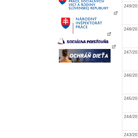
249/2
248/2
247/2
246/2
245/2
244/2
243/2