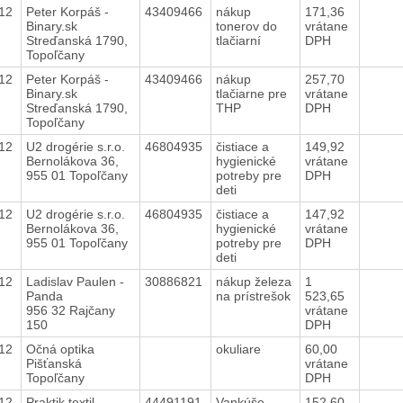
012
Peter Korpáš -
43409466
nákup
171,36
Binary.sk
tonerov do
vrátane
Streďanská 1790,
tlačiarní
DPH
Topoľčany
012
Peter Korpáš -
43409466
nákup
257,70
Binary.sk
tlačiarne pre
vrátane
Streďanská 1790,
THP
DPH
Topoľčany
012
U2 drogérie s.r.o.
46804935
čistiace a
149,92
Bernolákova 36,
hygienické
vrátane
955 01 Topoľčany
potreby pre
DPH
deti
012
U2 drogérie s.r.o.
46804935
čistiace a
147,92
Bernolákova 36,
hygienické
vrátane
955 01 Topoľčany
potreby pre
DPH
deti
012
Ladislav Paulen -
30886821
nákup železa
1
Panda
na prístrešok
523,65
956 32 Rajčany
vrátane
150
DPH
012
Očná optika
okuliare
60,00
Pišťanská
vrátane
Topoľčany
DPH
012
Praktik textil,
44491191
Vankúše
152,60