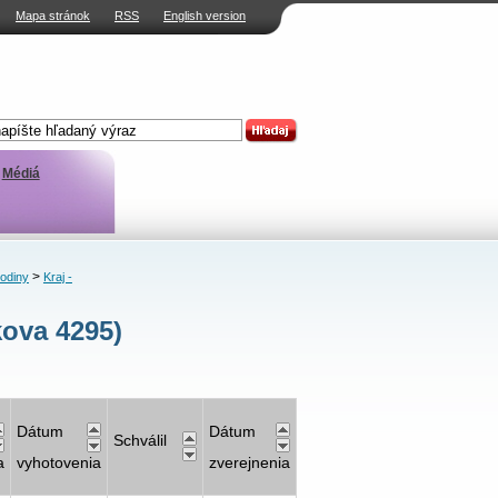
Mapa stránok
RSS
English version
Médiá
>
rodiny
Kraj -
kova 4295)
Dátum
Dátum
Schválil
a
vyhotovenia
zverejnenia