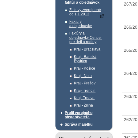
faktúr a objednávok
267/2
Zmluvy zverejnené
od 1.1.2012
Faktúry
a objednávky
266/2
Faktúry a
objednávky Centier
pre deti a rodiny
Kraj - Bratislava
265/2
Kraj - Banská
Bystrica
Kraj - Košice
264/2
Kraj - Nitra
Kraj - Prešov
Kraj- Trenčín
263/2
Kraj- Trnava
Kraj - Žilina
Profil verejného
obstarávateľa
262/2
Správa majetku
261/2