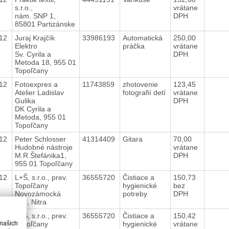
s.r.o.,
vrátane
nám. SNP 1,
DPH
85801 Partizánske
012
Juraj Krajčík
33986193
Automatická
250,00
Elektro
práčka
vrátane
Sv. Cyrila a
DPH
Metoda 18, 955 01
Topoľčany
012
Fotoexpres a
11743859
zhotovenie
123,45
Atelier Ladislav
fotografií detí
vrátane
Gulika
DPH
DK Cyrila a
Metoda, 955 01
Topoľčany
012
Peter Schlosser
41314409
Gitara
70,00
Hudobné nástroje
vrátane
M.R.Štefánika1,
DPH
955 01 Topoľčany
012
L+Š, s.r.o., prev.
36555720
Čistiace a
150,73
Topoľčany
hygienické
bez
Novozámocká
potreby
DPH
199, Nitra
012
L+Š, s.r.o., prev.
36555720
Čistiace a
150,42
 našich
Topoľčany
hygienické
vrátane