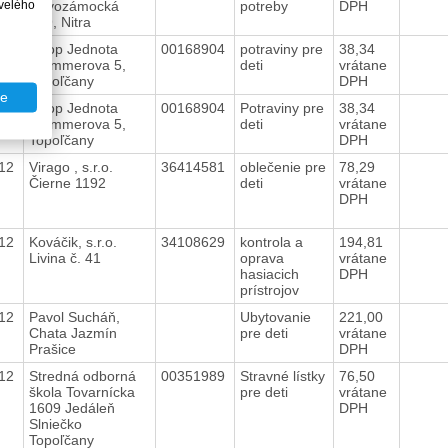
velého
Novozámocká
potreby
DPH
199, Nitra
012
Coop Jednota
00168904
potraviny pre
38,34
Stummerova 5,
deti
vrátane
Topoľčany
DPH
te
012
Coop Jednota
00168904
Potraviny pre
38,34
Stummerova 5,
deti
vrátane
Topoľčany
DPH
012
Virago , s.r.o.
36414581
oblečenie pre
78,29
Čierne 1192
deti
vrátane
DPH
012
Kováčik, s.r.o.
34108629
kontrola a
194,81
Livina č. 41
oprava
vrátane
hasiacich
DPH
prístrojov
012
Pavol Sucháň,
Ubytovanie
221,00
Chata Jazmín
pre deti
vrátane
Prašice
DPH
012
Stredná odborná
00351989
Stravné lístky
76,50
škola Tovarnícka
pre deti
vrátane
1609 Jedáleň
DPH
Slniečko
Topoľčany