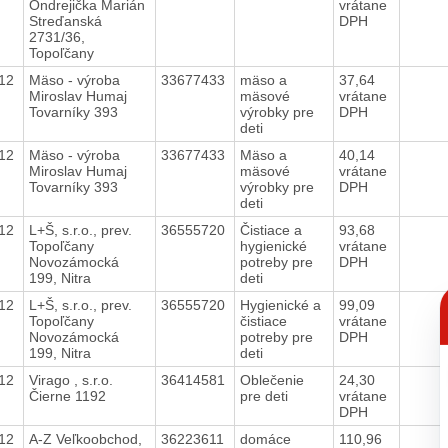
Ondrejička Marián
vrátane
Streďanská
DPH
2731/36,
Topoľčany
012
Mäso - výroba
33677433
mäso a
37,64
Miroslav Humaj
mäsové
vrátane
Tovarníky 393
výrobky pre
DPH
deti
012
Mäso - výroba
33677433
Mäso a
40,14
Miroslav Humaj
mäsové
vrátane
Tovarníky 393
výrobky pre
DPH
deti
012
L+Š, s.r.o., prev.
36555720
Čistiace a
93,68
Topoľčany
hygienické
vrátane
Novozámocká
potreby pre
DPH
199, Nitra
deti
C
012
L+Š, s.r.o., prev.
36555720
Hygienické a
99,09
p
Topoľčany
čistiace
vrátane
Novozámocká
potreby pre
DPH
199, Nitra
deti
012
Virago , s.r.o.
36414581
Oblečenie
24,30
Čierne 1192
pre deti
vrátane
DPH
012
A-Z Veľkoobchod,
36223611
domáce
110,96