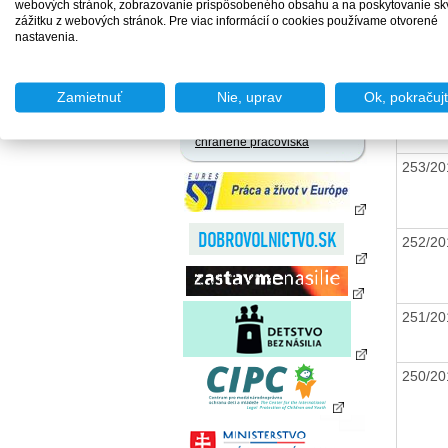
zamestnania za úhradu
webových stránok, zobrazovanie prispôsobeného obsahu a na poskytovanie sk
zážitku z webových stránok. Pre viac informácií o cookies používame otvorené
Agentúry podporovaného
nastavenia.
zamestnávania
255/2
Agentúry dočasného
zamestnávania
Zamietnuť
Nie, uprav
Ok, pokračuj
Sociálne podniky
254/2
Chránené dielne a
chránené pracoviská
253/2
252/2
251/2
250/2