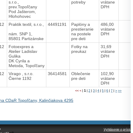
s.r.o.,
potreby
vrátane
prev.Topoľčany
DPH
Pod Jašterom,
Hlohohovec
012
Praktik textil, s.r.o.,
44491191
Paplóny a
486,00
prestieranie
vrátane
nám. SNP 1,
na postele
DPH
85801 Partizánske
pre deti
012
Fotoexpres a
Fotky na
31,69
Atelier Ladislav
preukaz
vrátane
Gulika
DPH
DK Cyrila a
Metoda, Topoľčany
012
Virago , s.r.o.
36414581
Oblečenie
102,90
Čierne 1192
pre deti
vrátane
DPH
<<
<
|
1
|
2
|
3
|
4
|
5
|
6
|
7
|
>
>>
na CDaR Topoľčany, Kalinčiakova 4295
y
Vyhlásenie o prístup