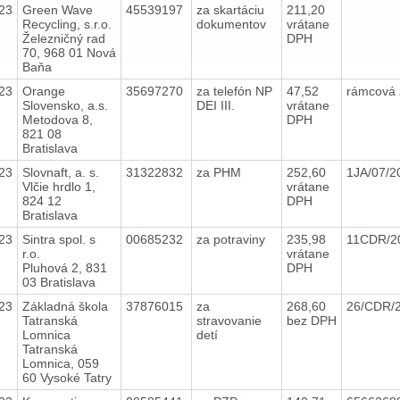
23
Green Wave
45539197
za skartáciu
211,20
Recycling, s.r.o.
dokumentov
vrátane
Železničný rad
DPH
70, 968 01 Nová
Baňa
23
Orange
35697270
za telefón NP
47,52
rámcová
Slovensko, a.s.
DEI III.
vrátane
Metodova 8,
DPH
821 08
Bratislava
23
Slovnaft, a. s.
31322832
za PHM
252,60
1JA/07/
Vlčie hrdlo 1,
vrátane
824 12
DPH
Bratislava
23
Sintra spol. s
00685232
za potraviny
235,98
11CDR/2
r.o.
vrátane
Pluhová 2, 831
DPH
03 Bratislava
23
Základná škola
37876015
za
268,60
26/CDR/
Tatranská
stravovanie
bez DPH
Lomnica
detí
Tatranská
Lomnica, 059
60 Vysoké Tatry