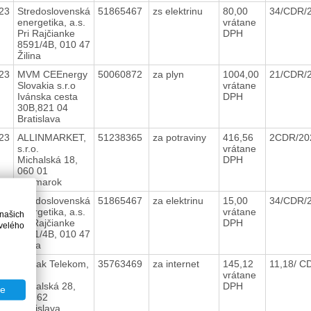
23
Stredoslovenská
51865467
zs elektrinu
80,00
34/CDR/
energetika, a.s.
vrátane
Pri Rajčianke
DPH
8591/4B, 010 47
Žilina
23
MVM CEEnergy
50060872
za plyn
1004,00
21/CDR/
Slovakia s.r.o
vrátane
Ivánska cesta
DPH
30B,821 04
Bratislava
23
ALLINMARKET,
51238365
za potraviny
416,56
2CDR/2
s.r.o.
vrátane
Michalská 18,
DPH
060 01
Kežmarok
23
Stredoslovenská
51865467
za elektrinu
15,00
34/CDR/
energetika, a.s.
vrátane
 našich
Pri Rajčianke
DPH
velého
8591/4B, 010 47
Žilina
23
Slovak Telekom,
35763469
za internet
145,12
11,18/ 
a.s.
vrátane
Bajkalská 28,
DPH
te
817 62
Bratislava