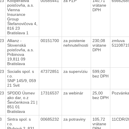
23
Kooperativa
00585441
za PZP
140,71
6566268
poisťovňa, a.s.
vrátane
Vienna
DPH
Insurance
Group
Štefanovičova 4,
816 23
Bratislava 1
23
Allianz -
00151700
za poistenie
230,08
zmluva
Slovenská
nehnuteľnosti
vrátane
5110871
poisťovňa, a.s.
DPH
Pribinova
19,811 09
Bratislava
23
Socialis spol. s
47372851
za supervíziu
599,00
r.o.
bez DPH
SNP 145/9, 059
21 Svit
23
SPDDD Úsmev
17316537
za webinár
25,00
Pozvánk
ako dar, o.z
bez DPH
Ševčenkova 21 |
851 01
Bratislava
23
Sintra spol. s
00685232
za potraviny
105,72
11CDR/2
r.o.
vrátane
Pluhová 2, 831
DPH