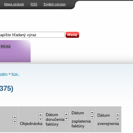
Mapa stránok
RSS
English version
Médiá
>
rodiny
Kraj -
375)
Dátum
Dátum
Dátum
doručenia
zaplatenia
Objednávka
zverejnenia
faktúry
faktúry