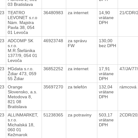
03 Bratislava
23
TEATRO
36480983
za internet
14,90
21/CDR/
LEVONET s.r.o
vrátane
Nám. Majstra
DPH
Pavla 38, 054
01 Levoča
23
ADCOMP SK
46923748
za správu
130,00
s.r.o.
FW
bez DPH
M.R.Štefánika
1377/9, 054 01
Levoča
23
HGdata s.r.o.
36852252
za internet
17,91
47/JA/77
Ždiar 473, 059
vrátane
55 Ždiar
DPH
23
Orange
35697270
za telefón
132,04
rámcová
Slovensko, a.s.
vrátane
Metodova 8,
DPH
821 08
Bratislava
23
ALLINMARKET,
51238365
za potraviny
503,17
2CDR/2
s.r.o.
vrátane
Michalská 18,
DPH
060 01
Kežmarok