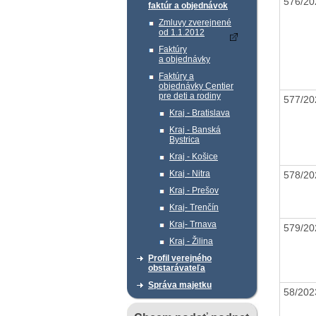
576/20
faktúr a objednávok
Zmluvy zverejnené
od 1.1.2012
Faktúry
a objednávky
Faktúry a
objednávky Centier
pre deti a rodiny
577/20
Kraj - Bratislava
Kraj - Banská
Bystrica
Kraj - Košice
Kraj - Nitra
578/20
Kraj - Prešov
Kraj- Trenčín
Kraj- Trnava
579/20
Kraj - Žilina
Profil verejného
obstarávateľa
Správa majetku
58/20