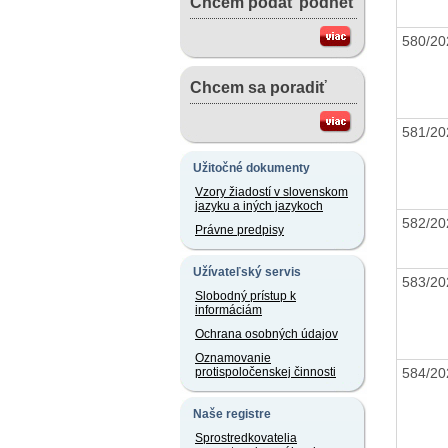
Chcem podať podnet
580/20
Chcem sa poradiť
581/20
Užitočné dokumenty
Vzory žiadostí v slovenskom
jazyku a iných jazykoch
582/20
Právne predpisy
Užívateľský servis
583/20
Slobodný prístup k
informáciám
Ochrana osobných údajov
Oznamovanie
584/20
protispoločenskej činnosti
Naše registre
Sprostredkovatelia