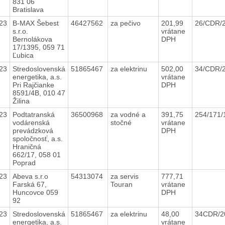
831 06
Bratislava
23
B-MAX Šebest
46427562
za pečivo
201,99
26/CDR/
s.r.o.
vrátane
Bernolákova
DPH
17/1395, 059 71
Ľubica
23
Stredoslovenská
51865467
za elektrinu
502,00
34/CDR/
energetika, a.s.
vrátane
Pri Rajčianke
DPH
8591/4B, 010 47
Žilina
23
Podtatranská
36500968
za vodné a
391,75
254/171
vodárenská
stočné
vrátane
prevádzková
DPH
spoločnosť, a.s.
Hraničná
662/17, 058 01
Poprad
23
Abeva s.r.o
54313074
za servis
777,71
Farská 67,
Touran
vrátane
Huncovce 059
DPH
92
23
Stredoslovenská
51865467
za elektrinu
48,00
34CDR/
energetika, a.s.
vrátane