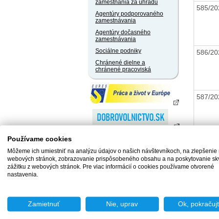
zamestnania za úhradu
585/20
Agentúry podporovaného
zamestnávania
Agentúry dočasného
zamestnávania
Sociálne podniky
586/20
Chránené dielne a
chránené pracoviská
587/20
Používame cookies
588/20
Môžeme ich umiestniť na analýzu údajov o našich návštevníkoch, na zlepšenie
webových stránok, zobrazovanie prispôsobeného obsahu a na poskytovanie sk
zážitku z webových stránok. Pre viac informácií o cookies používame otvorené
nastavenia.
589/20
Zamietnuť
Nie, uprav
Ok, pokračuj