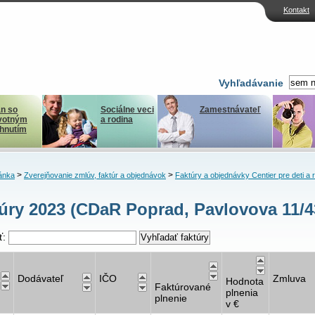
Kontakt
Vyhľadávanie
n so
Sociálne veci
Zamestnávateľ
votným
a rodina
ihnutím
>
>
ánka
Zverejňovanie zmlúv, faktúr a objednávok
Faktúry a objednávky Centier pre deti a 
úry 2023 (CDaR Poprad, Pavlovova 11/4
ť:
Dodávateľ
IČO
Zmluva
Hodnota
Faktúrované
plnenia
plnenie
v €