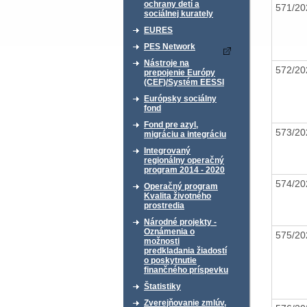
ochrany detí a
571/20
sociálnej kurately
EURES
PES Network
Nástroje na
572/20
prepojenie Európy
(CEF)/Systém EESSI
Európsky sociálny
fond
Fond pre azyl,
573/20
migráciu a integráciu
Integrovaný
regionálny operačný
program 2014 - 2020
574/20
Operačný program
Kvalita životného
prostredia
Národné projekty -
Oznámenia o
575/20
možnosti
predkladania žiadostí
o poskytnutie
finančného príspevku
Štatistiky
Zverejňovanie zmlúv,