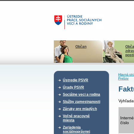
Občan
Obča
zdra
post
Hlavná str
Prešov
Ústredie PSVR
Fakt
Úrady PSVR
Sociálne veci a rodina
Vyhľada
Služby zamestnanosti
Záruky pre mladých
Voľné pracovné
Interné
miesta
číslo
Zariadenia
sociálnoprávnej