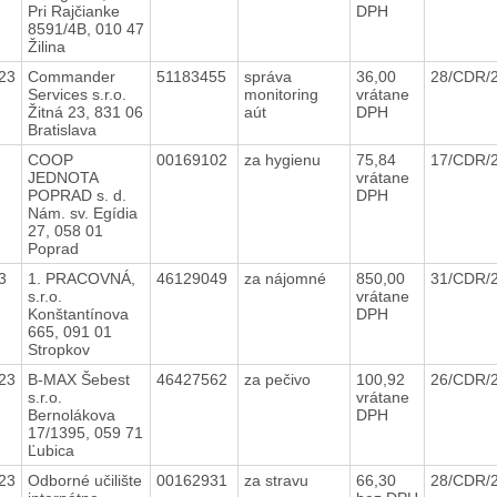
Pri Rajčianke
DPH
8591/4B, 010 47
Žilina
23
Commander
51183455
správa
36,00
28/CDR/
Services s.r.o.
monitoring
vrátane
Žitná 23, 831 06
aút
DPH
Bratislava
3
COOP
00169102
za hygienu
75,84
17/CDR/
JEDNOTA
vrátane
POPRAD s. d.
DPH
Nám. sv. Egídia
27, 058 01
Poprad
23
1. PRACOVNÁ,
46129049
za nájomné
850,00
31/CDR/
s.r.o.
vrátane
Konštantínova
DPH
665, 091 01
Stropkov
23
B-MAX Šebest
46427562
za pečivo
100,92
26/CDR/
s.r.o.
vrátane
Bernolákova
DPH
17/1395, 059 71
Ľubica
23
Odborné učilište
00162931
za stravu
66,30
28/CDR/