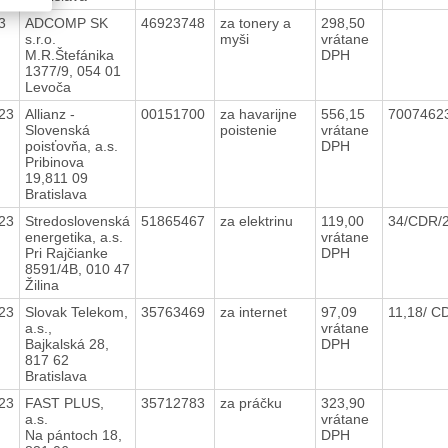
23
ADCOMP SK
46923748
za tonery a
298,50
s.r.o.
myši
vrátane
M.R.Štefánika
DPH
1377/9, 054 01
Levoča
23
Allianz -
00151700
za havarijne
556,15
7007462
Slovenská
poistenie
vrátane
poisťovňa, a.s.
DPH
Pribinova
19,811 09
Bratislava
23
Stredoslovenská
51865467
za elektrinu
119,00
34/CDR/
energetika, a.s.
vrátane
Pri Rajčianke
DPH
8591/4B, 010 47
Žilina
23
Slovak Telekom,
35763469
za internet
97,09
11,18/ 
a.s.,
vrátane
Bajkalská 28,
DPH
817 62
Bratislava
23
FAST PLUS,
35712783
za práčku
323,90
a.s.
vrátane
Na pántoch 18,
DPH