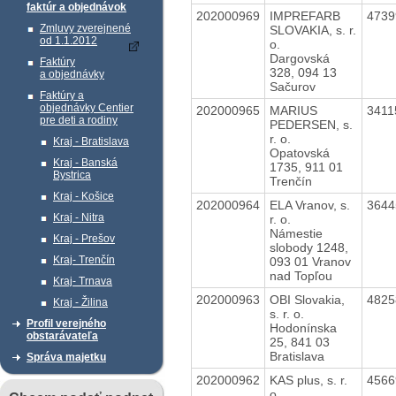
faktúr a objednávok
202000969
IMPREFARB
473
Zmluvy zverejnené
SLOVAKIA, s. r.
od 1.1.2012
o.
Dargovská
Faktúry
328, 094 13
a objednávky
Sačurov
Faktúry a
objednávky Centier
202000965
MARIUS
341
pre deti a rodiny
PEDERSEN, s.
r. o.
Kraj - Bratislava
Opatovská
Kraj - Banská
1735, 911 01
Bystrica
Trenčín
Kraj - Košice
202000964
ELA Vranov, s.
364
Kraj - Nitra
r. o.
Námestie
Kraj - Prešov
slobody 1248,
Kraj- Trenčín
093 01 Vranov
nad Topľou
Kraj- Trnava
202000963
OBI Slovakia,
482
Kraj - Žilina
s. r. o.
Profil verejného
Hodonínska
obstarávateľa
25, 841 03
Bratislava
Správa majetku
202000962
KAS plus, s. r.
456
o.