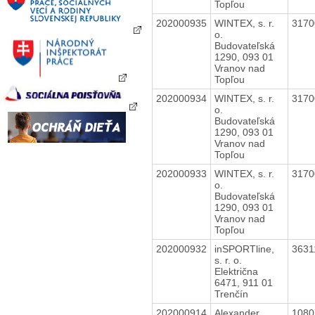
Topľou
202000935
WINTEX, s. r.
317
o.
Budovateľská
1290, 093 01
Vranov nad
Topľou
202000934
WINTEX, s. r.
317
o.
Budovateľská
1290, 093 01
Vranov nad
Topľou
202000933
WINTEX, s. r.
317
o.
Budovateľská
1290, 093 01
Vranov nad
Topľou
202000932
inSPORTline,
363
s. r. o.
Električna
6471, 911 01
Trenčín
202000914
Alexander
108