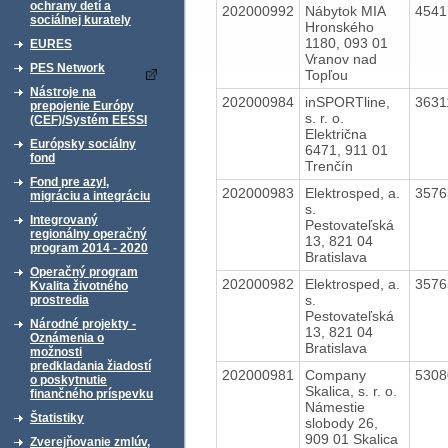
ochrany detí a
202000992
Nábytok MIA
454
sociálnej kurately
Hronského
1180, 093 01
EURES
Vranov nad
PES Network
Topľou
Nástroje na
202000984
inSPORTline,
363
prepojenie Európy
s. r. o.
(CEF)/Systém EESSI
Električna
Európsky sociálny
6471, 911 01
fond
Trenčín
Fond pre azyl,
202000983
Elektrosped, a.
357
migráciu a integráciu
s.
Integrovaný
Pestovateľská
regionálny operačný
13, 821 04
program 2014 - 2020
Bratislava
Operačný program
202000982
Elektrosped, a.
357
Kvalita životného
s.
prostredia
Pestovateľská
Národné projekty -
13, 821 04
Oznámenia o
Bratislava
možnosti
predkladania žiadostí
202000981
Company
530
o poskytnutie
Skalica, s. r. o.
finančného príspevku
Námestie
Štatistiky
slobody 26,
909 01 Skalica
Zverejňovanie zmlúv,