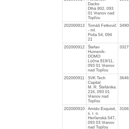
Dacko
Dlhá 802, 093
01 Vranov nad
Topľou
202000913
Tomáš Fetkovič
349
- ml.
Poša 54, 094
21
202000912
Štefan
332
Humeník-
DOMO
Lúčna 819/11,
093 01 Vranov
nad Topľou
202000911
SVK Tech
364
Capital
M. R. Štefánika
216, 093 01
Vranov nad
Topľou
202000910
Amido-Exquisit,
316
s. r. o.
Herľanská 547,
093 03 Vranov
nad Topľou