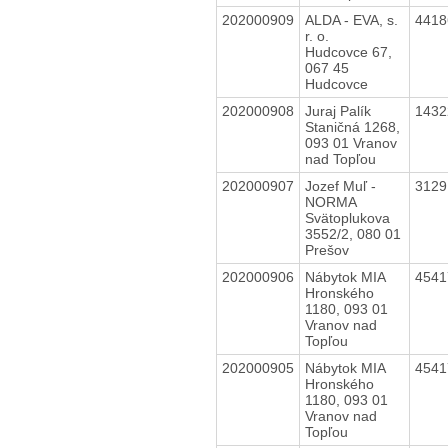
202000909
ALDA - EVA, s.
441
r. o.
Hudcovce 67,
067 45
Hudcovce
202000908
Juraj Palík
143
Staničná 1268,
093 01 Vranov
nad Topľou
202000907
Jozef Muľ -
312
NORMA
Svätoplukova
3552/2, 080 01
Prešov
202000906
Nábytok MIA
454
Hronského
1180, 093 01
Vranov nad
Topľou
202000905
Nábytok MIA
454
Hronského
1180, 093 01
Vranov nad
Topľou