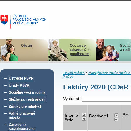
Občan
Občan so
Sociál
zdravotným
a rodi
postihnutím
>
Hlavná stránka
Zverejňovanie zmlúv, faktúr 
Prešov
Ústredie PSVR
Faktúry 2020 (CDaR 
Úrady PSVR
Sociálne veci a rodina
Vyhľadať:
Služby zamestnanosti
Záruky pre mladých
Voľné pracovné
Interné
Dodávateľ
IČO
miesta
číslo
Zariadenia
sociálnoprávnej