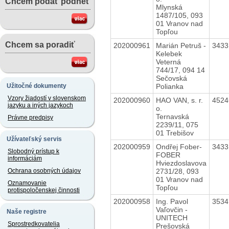
Chcem podať podnet
Mlynská
1487/105, 093
01 Vranov nad
Topľou
Chcem sa poradiť
202000961
Marián Petruš -
343
Kelebek
Veterná
744/17, 094 14
Sečovská
Polianka
Užitočné dokumenty
Vzory žiadostí v slovenskom
202000960
HAO VAN, s. r.
452
jazyku a iných jazykoch
o.
Ternavská
Právne predpisy
2239/11, 075
01 Trebišov
Užívateľský servis
202000959
Ondřej Fober-
343
Slobodný prístup k
FOBER
informáciám
Hviezdoslavova
2731/28, 093
Ochrana osobných údajov
01 Vranov nad
Oznamovanie
Topľou
protispoločenskej činnosti
202000958
Ing. Pavol
353
Vaľovčin -
Naše registre
UNITECH
Sprostredkovatelia
Prešovská