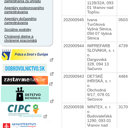
zamestnania za úhradu
1128/32A, 093
01 Vranov nad
Agentúry podporovaného
Topľou
zamestnávania
Agentúry dočasného
202000945
Ivana
050
zamestnávania
Turčíková
Vyšná Sitnica,
Sociálne podniky
094 07 Vyšná
Chránené dielne a
Sitnica
chránené pracoviská
202000944
IMPREFARB
473
SLOVAKIA, s. r.
o.
Dargovská
328, 094 13
Sačurov
202000943
DETSKÉ
448
IHRISKÁ, s. r.
o.
Obchodná
9/17, 078 01
Sečovce
202000936
WINTEX, s. r.
317
o.
Budovateľská
1290, 093 01
Vranov nad