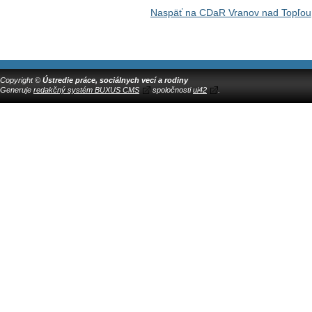
Naspäť na CDaR Vranov nad Topľou,
Copyright ©
Ústredie práce, sociálnych vecí a rodiny
Generuje
redakčný systém BUXUS CMS
spoločnosti
ui42
.