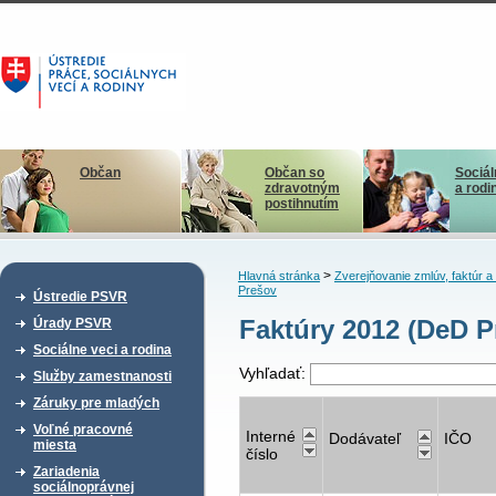
Občan
Občan so
Sociál
zdravotným
a rodi
postihnutím
>
Hlavná stránka
Zverejňovanie zmlúv, faktúr 
Prešov
Ústredie PSVR
Faktúry 2012 (DeD P
Úrady PSVR
Sociálne veci a rodina
Vyhľadať:
Služby zamestnanosti
Záruky pre mladých
Voľné pracovné
Interné
Dodávateľ
IČO
miesta
číslo
Zariadenia
sociálnoprávnej