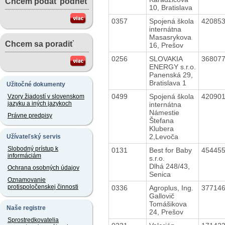
Chcem podať podnet
10, Bratislava
0357
Spojená škola
42085
internátna
Masasrykova
Chcem sa poradiť
16, Prešov
0256
SLOVAKIA
36807
ENERGY s.r.o.
Panenská 29,
Bratislava 1
Užitočné dokumenty
0499
Spojená škola
42090
Vzory žiadostí v slovenskom
jazyku a iných jazykoch
internátna
Námestie
Právne predpisy
Štefana
Klubera
2,Levoča
Užívateľský servis
Slobodný prístup k
0131
Best for Baby
45445
informáciám
s.r.o.
Dlhá 248/43,
Ochrana osobných údajov
Senica
Oznamovanie
protispoločenskej činnosti
0336
Agroplus, Ing.
37714
Gallovič
Tomášikova
Naše registre
24, Prešov
Sprostredkovatelia