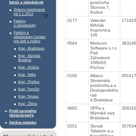
poisťovňa
faktúr a objednávok
Štúrova 7,
Zmluvy zverejnené
Košice
od 1.1.2012
0177
Valerián
17142
Faktúry
Mihňák
a objednávky
Koprivnica
Faktúry a
145
objednávky Centier
pre deti a rodiny
0564
Medcom
36314
Software s.r.o.
Kraj - Bratislava
Pod
Kraj - Banská
Záhrebom
Bystrica
1585/63,
Púchov
Kraj - Košice
Kraj - Nitra
0165
Allianz-
00151
Slovenská
Kraj - Prešov
poisťovňa,a.s.
Kraj- Trenčín
Dostojevského
rad
Kraj- Trnava
4,Bratislava
Kraj - Žilina
0682
SPPa.s.
35815
Profil verejného
Mlynské nivy
obstarávateľa
Bratislava
Správa majetku
0251
Slovak
35763
Telekom a.s.
Karadžičova