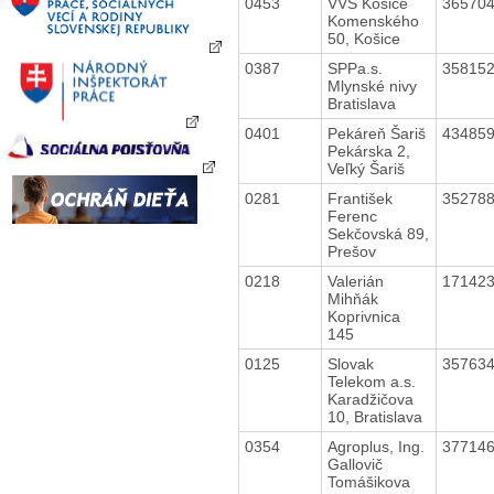
0453
VVS Košice
36570
Komenského
50, Košice
0387
SPPa.s.
35815
Mlynské nivy
Bratislava
0401
Pekáreň Šariš
43485
Pekárska 2,
Veľký Šariš
0281
František
35278
Ferenc
Sekčovská 89,
Prešov
0218
Valerián
17142
Mihňák
Koprivnica
145
0125
Slovak
35763
Telekom a.s.
Karadžičova
10, Bratislava
0354
Agroplus, Ing.
37714
Gallovič
Tomášikova