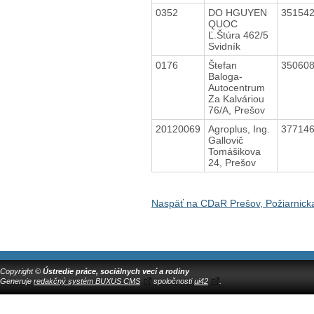
0352
DO HGUYEN
35154
QUOC
Ľ.Štúra 462/5
Svidník
0176
Štefan
35060
Baloga-
Autocentrum
Za Kalváriou
76/A, Prešov
20120069
Agroplus, Ing.
37714
Gallovič
Tomášikova
24, Prešov
Naspäť na CDaR Prešov, Požiarnick
Copyright ©
Ústredie práce, sociálnych vecí a rodiny
Generuje
redakčný systém BUXUS CMS
spoločnosti
ui42
.