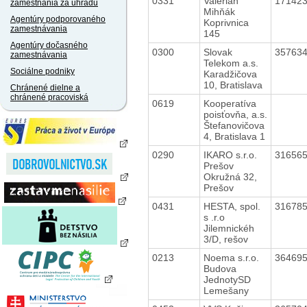
0331
Valerián
17142
zamestnania za úhradu
Mihňák
Agentúry podporovaného
Koprivnica
zamestnávania
145
Agentúry dočasného
0300
Slovak
35763
zamestnávania
Telekom a.s.
Sociálne podniky
Karadžičova
10, Bratislava
Chránené dielne a
chránené pracoviská
0619
Kooperatíva
poisťovňa, a.s.
Štefanovičova
4, Bratislava 1
0290
IKARO s.r.o.
31656
Prešov
Okružná 32,
Prešov
0431
HESTA, spol.
31678
s .r.o
Jilemnickéh
3/D, rešov
0213
Noema s.r.o.
36469
Budova
JednotySD
Lemešany