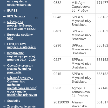
ochrany detí a
0382
Milk Agro
17147
sociálnej kurately
Čapajevova
36, Prešov
EURES
PES Network
0548
SPPa.s.
35815
Mlynské nivy
Nástroje na
Bratislava
prepojenie Európy
(CEF)/Systém EESSI
0481
SPPa.s.
35815
Mlynské nivy
Európsky sociálny
fond
Bratislava
Fond pre azyl,
0296
SPPa.s.
35815
migráciu a integráciu
Mlynské nivy
Bratislava
Integrovaný
regionálny operačný
0227
SPPa.s.
35815
program 2014 - 2020
Mlynské nivy
Operačný program
Bratislava
Kvalita životného
prostredia
0215
SPPa.s.
35815
Mlynské nivy
Národné projekty -
Bratislava
Oznámenia o
možnosti
0263
Agroplus
37714
predkladania žiadostí
Tomašíková
o poskytnutie
finančného príspevku
24, Prešov
Štatistiky
20120039
Allianz-
00151
slovenská
Zverejňovanie zmlúv,