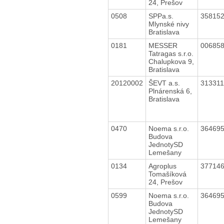
24, Prešov
0508
SPPa.s.
35815
Mlynské nivy
Bratislava
0181
MESSER
00685
Tatragas s.r.o.
Chalupkova 9,
Bratislava
20120002
ŠEVT a.s.
31331
Plnárenská 6,
Bratislava
0470
Noema s.r.o.
36469
Budova
JednotySD
Lemešany
0134
Agroplus
37714
Tomašíková
24, Prešov
0599
Noema s.r.o.
36469
Budova
JednotySD
Lemešany