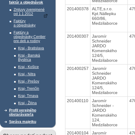
Medzilaborce
faktúr a objednávok
201400378
ALTE,s.r.o.
47
Zmluvy zverejnené
Kpt.Nállepku
od 1.1.2012
660/86,
Faktúry
Medzilaborce
a objednávky
Faktúry a
201400307
Jaromír
47
objednávky Centier
Schneider
pre deti a rodiny
JARDO
Kraj - Bratislava
Komenského
124/5,
Kraj - Banská
Bystrica
Medzilaborce
Kraj - Košice
201400257
Jaromír
47
Schneider
Kraj - Nitra
JARDO
Kraj - Prešov
Komenského
124/5,
Kraj- Trenčín
Medzilaborce
Kraj- Trnava
201400110
Jaromír
47
Kraj - Žilina
Schneider -
JARDO
Profil verejného
obstarávateľa
Komenského
124,
Správa majetku
Medzilaborce
201400104
Jaromír
47