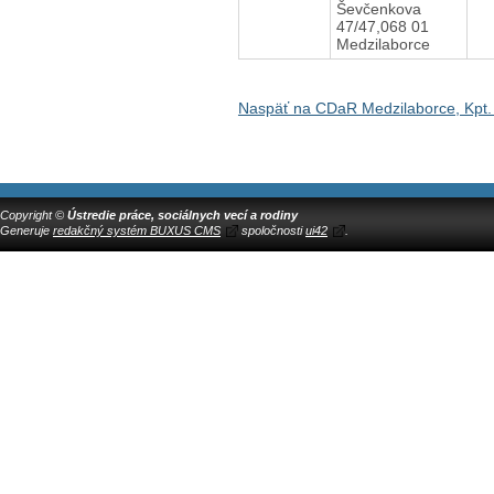
Ševčenkova
47/47,068 01
Medzilaborce
Naspäť na CDaR Medzilaborce, Kpt.
Copyright ©
Ústredie práce, sociálnych vecí a rodiny
Generuje
redakčný systém BUXUS CMS
spoločnosti
ui42
.