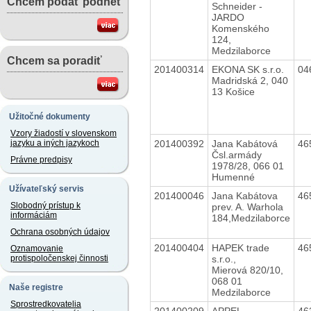
Chcem podať podnet
Schneider -
JARDO
Komenského
124,
Medzilaborce
Chcem sa poradiť
201400314
EKONA SK s.r.o.
04
Madridská 2, 040
13 Košice
Užitočné dokumenty
Vzory žiadostí v slovenskom
201400392
Jana Kabátová
46
jazyku a iných jazykoch
Čsl.armády
Právne predpisy
1978/28, 066 01
Humenné
Užívateľský servis
201400046
Jana Kabátova
46
Slobodný prístup k
prev. A. Warhola
informáciám
184,Medzilaborce
Ochrana osobných údajov
201400404
HAPEK trade
46
Oznamovanie
s.r.o.,
protispoločenskej činnosti
Mierová 820/10,
068 01
Naše registre
Medzilaborce
Sprostredkovatelia
201400209
APPEL
46