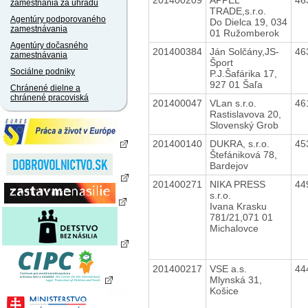
zamestnania za úhradu
TRADE,s.r.o.
Agentúry podporovaného
Do Dielca 19, 034
zamestnávania
01 Ružomberok
Agentúry dočasného
201400384
Ján Solčány,JS-
46
zamestnávania
Šport
Sociálne podniky
P.J.Šafárika 17,
927 01 Šaľa
Chránené dielne a
chránené pracoviská
201400047
VLan s.r.o.
46
Rastislavova 20,
Slovenský Grob
201400140
DUKRA, s.r.o.
45
Štefániková 78,
Bardejov
201400271
NIKA PRESS
44
s.r.o.
Ivana Krasku
781/21,071 01
Michalovce
201400217
VSE a.s.
44
Mlynská 31,
Košice