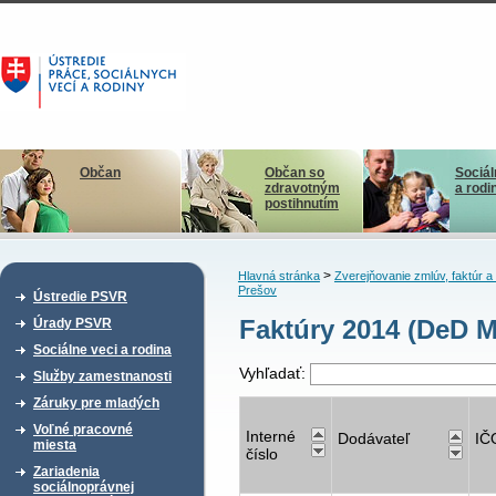
Občan
Občan so
Sociál
zdravotným
a rodi
postihnutím
>
Hlavná stránka
Zverejňovanie zmlúv, faktúr 
Prešov
Ústredie PSVR
Faktúry 2014 (DeD M
Úrady PSVR
Sociálne veci a rodina
Vyhľadať:
Služby zamestnanosti
Záruky pre mladých
Voľné pracovné
Interné
Dodávateľ
IČ
miesta
číslo
Zariadenia
sociálnoprávnej