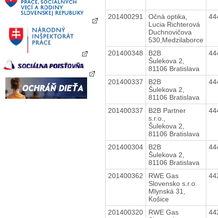
201400291
Očná optika,
44
Lucia Richterová
Duchnovičova
530,Medzilaborce
201400348
B2B
44
Šulekova 2,
81106 Bratislava
201400337
B2B
44
Šulekova 2,
81106 Bratislava
201400337
B2B Partner
44
s.r.o.,
Šulekova 2,
81106 Bratislava
201400304
B2B
44
Šulekova 2,
81106 Bratislava
201400362
RWE Gas
44
Slovensko s.r.o.
Mlynská 31,
Košice
201400320
RWE Gas
44