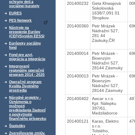
ochrany detí a
201400232
Geta Khwajová
00
sociálnej kurately
Sokolovská
1638/7,091 01
EURES
Stropkov
PES Network
201400360
Petr Mrázek
69
Nástroje na
Nádražní 527,
prepojenie Európy
281 44
(CEF)/Systém EESSI
Záskuky,ČR
Európsky sociálny
fond
201400014
Petr Mrázek -
69
Fond pre azyl,
Bioenzým
migráciu a integráciu
Nádražní 527,
Integrovaný
28144 Zásmuky
regionálny operačný
program 2014 - 2020
201400013
Petr Mrázek -
69
Bioenzým
Operačný program
Nádražní 527,
Kvalita životného
28144 Zásmuky
prostredia
Národné projekty -
201400402
Awcar s.r.o.
48
Oznámenia o
Kpt. Nálepku
možnosti
397/61,
predkladania žiadostí
Medzilaborce
o poskytnutie
finančného príspevku
201400121
Karas, Elektro
47
s.r.o.
Štatistiky
Tolstého,
Zverejňovanie zmlúv,