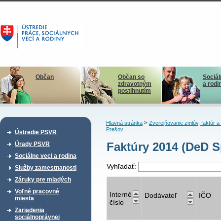
Občan
Občan so
Sociál
zdravotným
a rodi
postihnutím
>
Hlavná stránka
Zverejňovanie zmlúv, faktúr 
Prešov
Ústredie PSVR
Faktúry 2014 (DeD S
Úrady PSVR
Sociálne veci a rodina
Vyhľadať:
Služby zamestnanosti
Záruky pre mladých
Voľné pracovné
Interné
Dodávateľ
IČO
miesta
číslo
Zariadenia
sociálnoprávnej