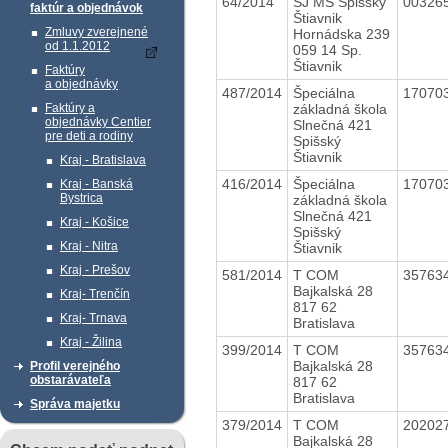
64/2014
ŠJ MŠ Spišský
00326
faktúr a objednávok
Štiavnik
Zmluvy zverejnené
Hornádska 239
od 1.1.2012
059 14 Sp.
Štiavnik
Faktúry
a objednávky
487/2014
Špeciálna
17070
základná škola
Faktúry a
objednávky Centier
Slnečná 421
pre deti a rodiny
Spišský
Štiavnik
Kraj - Bratislava
416/2014
Špeciálna
17070
Kraj - Banská
Bystrica
základná škola
Slnečná 421
Kraj - Košice
Spišský
Kraj - Nitra
Štiavnik
Kraj - Prešov
581/2014
T COM
35763
Bajkalská 28
Kraj- Trenčín
817 62
Kraj- Trnava
Bratislava
Kraj - Žilina
399/2014
T COM
35763
Bajkalská 28
Profil verejného
obstarávateľa
817 62
Bratislava
Správa majetku
379/2014
T COM
20202
Bajkalská 28