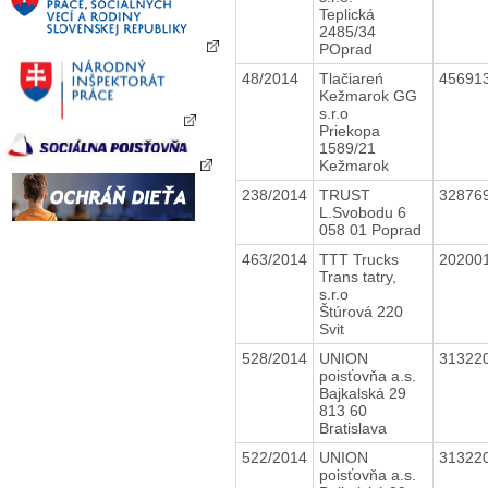
Teplická
2485/34
POprad
48/2014
Tlačiareń
45691
Kežmarok GG
s.r.o
Priekopa
1589/21
Kežmarok
238/2014
TRUST
32876
L.Svobodu 6
058 01 Poprad
463/2014
TTT Trucks
20200
Trans tatry,
s.r.o
Štúrová 220
Svit
528/2014
UNION
31322
poisťovňa a.s.
Bajkalská 29
813 60
Bratislava
522/2014
UNION
31322
poisťovňa a.s.