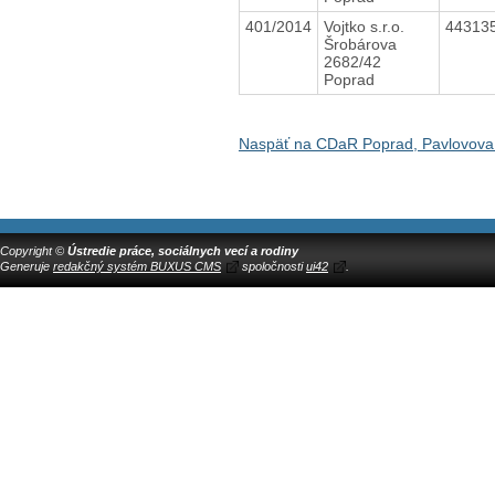
401/2014
Vojtko s.r.o.
44313
Šrobárova
2682/42
Poprad
Naspäť na CDaR Poprad, Pavlovova
Copyright ©
Ústredie práce, sociálnych vecí a rodiny
Generuje
redakčný systém BUXUS CMS
spoločnosti
ui42
.