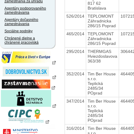
zamestnania za úhradu
817 62
Bratislava
Agentúry podporovaného
zamestnávania
526/2014
TEPLOMONT
10721
Agentúry dočasného
Záhradnicka
zamestnávania
286/15 Poprad
Sociálne podniky
465/2014
TEPLOMONT
10721
Záhradnicka
Chránené dielne a
chránené pracoviská
286/15 Poprad
295/2014
THERMGAS
30644
Hviezdoslavova
363/38
352/2014
Tim Ber House
46440
s.r.o.
Teplická
2485/34
POprad
347/2014
Tim Ber House
46440
s.r.o.
Teplická
2485/34
POprad
316/2014
Tim Ber House
46440
s.r.o.