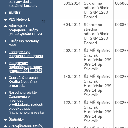
ochrany detí a
593/2014
Súkromná
00686
sociálnej kurately
odborná škola
Ul. SNP 1253
EURES
Poprad
PES Network
604/2014
Súkromná
00686
Nástroje na
stredná
prepojenie Európy
odborná škola
(CEF)/Systém EESSI
Ul. SNP 1253
Európsky sociálny
Poprad
fond
202/2014
ŠJ MŠ Spišský
00326
Fond pre azyl,
Štiavnik
migráciu a integráciu
Hornádska 239
Integrovaný
059 14 Sp.
regionálny operačný
Štiavnik
program 2014 - 2020
148/2014
ŠJ MŠ Spišský
00326
Operačný program
Štiavnik
Kvalita životného
Hornádska 239
prostredia
059 14 Sp.
Národné projekty -
Štiavnik
Oznámenia o
možnosti
122/2014
ŠJ MŠ Spišský
00326
predkladania žiadostí
Štiavnik
o poskytnutie
Hornádska 239
finančného príspevku
059 14 Sp.
Štatistiky
Štiavnik
Zverejňovanie zmlúv,