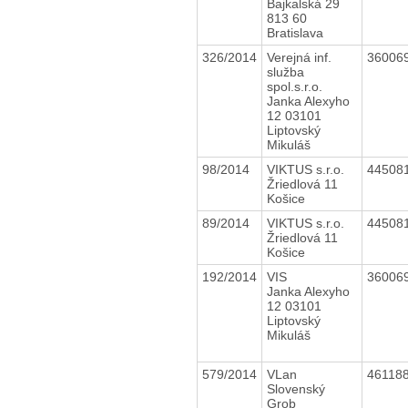
Bajkalská 29
813 60
Bratislava
326/2014
Verejná inf.
36006
služba
spol.s.r.o.
Janka Alexyho
12 03101
Liptovský
Mikuláš
98/2014
VIKTUS s.r.o.
44508
Žriedlová 11
Košice
89/2014
VIKTUS s.r.o.
44508
Žriedlová 11
Košice
192/2014
VIS
36006
Janka Alexyho
12 03101
Liptovský
Mikuláš
579/2014
VLan
46118
Slovenský
Grob