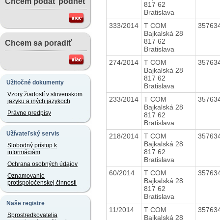
Chcem podať podnet
817 62
Bratislava
333/2014
T COM
35763
Bajkalská 28
817 62
Chcem sa poradiť
Bratislava
274/2014
T COM
35763
Bajkalská 28
817 62
Užitočné dokumenty
Bratislava
Vzory žiadostí v slovenskom
233/2014
T COM
35763
jazyku a iných jazykoch
Bajkalská 28
Právne predpisy
817 62
Bratislava
Užívateľský servis
218/2014
T COM
35763
Bajkalská 28
Slobodný prístup k
817 62
informáciám
Bratislava
Ochrana osobných údajov
60/2014
T COM
35763
Oznamovanie
Bajkalská 28
protispoločenskej činnosti
817 62
Bratislava
Naše registre
11/2014
T COM
35763
Sprostredkovatelia
Bajkalská 28