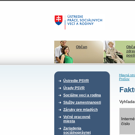
Občan
Obča
zdra
post
Hlavná str
Prešov
Ústredie PSVR
Fakt
Úrady PSVR
Sociálne veci a rodina
Vyhľada
Služby zamestnanosti
Záruky pre mladých
Voľné pracovné
Interné
miesta
číslo
Zariadenia
sociálnoprávnej