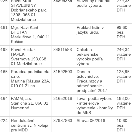
0226
Pavel Kulik
34809384
Stavebný materiál
279,33
STAVEBNINY
podľa výberu.
vrátane
Dobrianskeho parc.
DPH
1308, 068 01
Medzilaborce
0181
Mgr. Ravi Kant
Preklad listín v
99,60
BHUTANI
jazyku urdu.
bez
Markušova 1, 040 11
DPH
Košice
0198
Pavol Hniďak -
34811583
Chlieb a
246,34
HAPEK
pekárenské
vrátane
Švermova 193,068
výrobky podľa
DPH
01 Medzilaborce
výberu.
0165
Poradca podnikateľa
31592503
Dane a
125,95
s.r.o.
účtovníctvo,
vrátane
Martina Rázusa 23A,
Práca,mzdy a
DPH
010 01 Žilina
odmeňovanie -
predplatné 2017.
0164
FAMM, a.s.
31652018
Tovar podľa výberu
188,00
Staničná 21, 066 01
- interierové
vrátane
Humenné
vybavenie - botníky
DPH
do MbS.
0224
Reedukačné
37937863
Strava 06/2016.
10,60
centrum sv. Nikolaja
bez
pre MDD
DPH