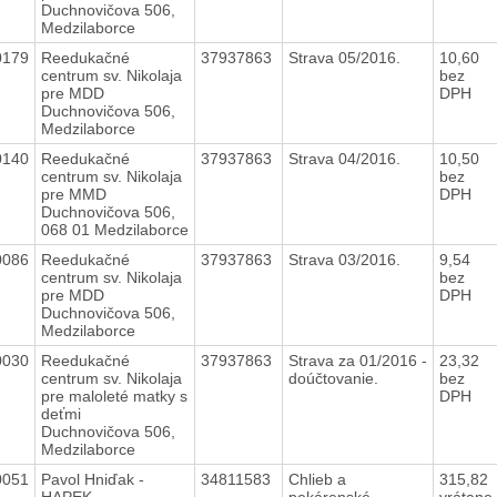
Duchnovičova 506,
Medzilaborce
0179
Reedukačné
37937863
Strava 05/2016.
10,60
centrum sv. Nikolaja
bez
pre MDD
DPH
Duchnovičova 506,
Medzilaborce
0140
Reedukačné
37937863
Strava 04/2016.
10,50
centrum sv. Nikolaja
bez
pre MMD
DPH
Duchnovičova 506,
068 01 Medzilaborce
0086
Reedukačné
37937863
Strava 03/2016.
9,54
centrum sv. Nikolaja
bez
pre MDD
DPH
Duchnovičova 506,
Medzilaborce
0030
Reedukačné
37937863
Strava za 01/2016 -
23,32
centrum sv. Nikolaja
doúčtovanie.
bez
pre maloleté matky s
DPH
deťmi
Duchnovičova 506,
Medzilaborce
0051
Pavol Hniďak -
34811583
Chlieb a
315,82
HAPEK
pekárenské
vrátane