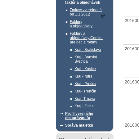
faktúr a objednávok
Zmluvy zverejnené
od 1.1.2012
20160
Faktúry
a objednávky
Faktúry a
objednávky Centier
pre deti a rodiny
20160
Kraj - Bratislava
Kraj - Banská
Bystrica
Kraj - Košice
Kraj - Nitra
20160
Kraj - Prešov
Kraj- Trenčín
Kraj- Trnava
Kraj - Žilina
Profil verejného
obstarávateľa
20160
Správa majetku