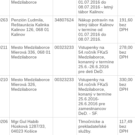
Medzilaborce
01.07.2016 do
08.07.2016 - letný
tábor Kalinov.
0263
Penzión Ľudmila,
34807624
Nákup potravín na
191,60
Reštaurácia Kalinka
letný tábor Kalinov
bez
Kalinov 126, 068 01
v termíne od
DPH
Kalinov
01.07.2016 do
08.07.2016.
0211
Mesto Medzilaborce
00323233
Vstupenky na
278,00
Mierová 336, 068 01
54.ročník FKaS
bez
Medzilaborce
Medzilaborce,
DPH
konanný v termíne
25.6.-26.6.2016
pre deti DeD.
0210
Mesto Medzilaborce
00323233
Vstupenky na
330,00
Mierová 326,
54.ročník FKaS
bez
Medzilaborce
Medzilaborce,
DPH
konaný v termíne
25.6.2016-
26.6.2016 pre
zamestnancov
DeD. - SF.
0206
Mgr.Gul Habib
Tlmočnícke a
117,49
Húsková 1287/33,
prekladateľské
bez
04023 Košice
služby.
DPH