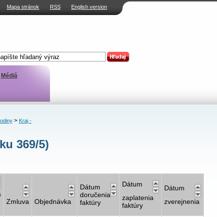
Mapa stránok
RSS
English version
Médiá
>
rodiny
Kraj -
ku 369/5)
Dátum
Dátum
Dátum
a
doručenia
zaplatenia
Zmluva
Objednávka
zverejnenia
faktúry
faktúry