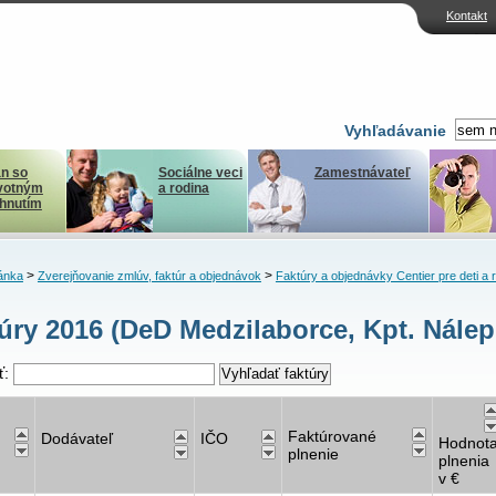
Kontakt
Vyhľadávanie
n so
Sociálne veci
Zamestnávateľ
votným
a rodina
ihnutím
>
>
ánka
Zverejňovanie zmlúv, faktúr a objednávok
Faktúry a objednávky Centier pre deti a 
úry 2016 (DeD Medzilaborce, Kpt. Nálep
ť:
Faktúrované
Dodávateľ
IČO
Hodnot
plnenie
plnenia
v €