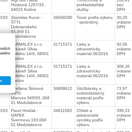
Húsková 1287/33,
prekladateľské
bez
04023 Košice
služby.
DPH
0193
Stanislav Kucer -
34568280
Tovar podľa výberu
30,20
ŠTÝL
- spotrebný..
vrátane
Dobrianskeho
DPH
93,068 01
Medzilaborce
0241
FARMALEX s.r.o.
31715371
Lieky a
92,56
 našich
Lekáreň Silvia
zdravotnícky
vrátane
velého
Hollého 14/A, 08001
materiál 06/2016.
DPH
Prešov
0240
FARMALEX s.r.o.
31715371
Lieky a
306,26
Lekáreň Silvia
zdravotnícky
vrátane
Hollého 14/A, 08001
materiál 06/2016.
DPH
Prešov
te
0236
Svetlana Štimová
34808612
Údržbársky a
73,97
INPO
vodoinštalačný
vrátane
Mierova 949/93, 068
materiál podľa
DPH
01 Medzilaborce
výberu.
0203
Pavol Hniďak -
34811583
Chlieb a
398,23
HAPEK
pekárenské
vrátane
Švermova 193,068
výrobky podľa
DPH
01 Medzilaborce
výberu.