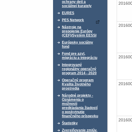
ochrany detí a
20160
sociálnej kurately
EURES
PES Network
20160
Nástroje na
prepojenie Európy
(CEF)/Systém EESSI
Európsky sociálny
fond
Fond pre azyl,
20160
migráciu a integráciu
Integrovaný
regionálny operačný
program 2014 - 2020
Operačný program
20160
Kvalita životného
prostredia
Národné projekty -
Oznámenia o
možnosti
predkladania žiadostí
o poskytnutie
finančného príspevku
20160
Štatistiky
Zverejňovanie zmlúv,