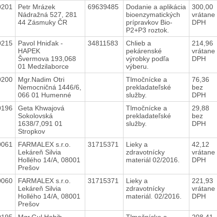
0201
Petr Mrázek
69639485
Dodanie a aplikácia
300,00
Nádražná 527, 281
bioenzymatických
vrátane
44 Zásmuky ČR
prípravkov Bio-
DPH
P2+P3 roztok.
0215
Pavol Hniďak -
34811583
Chlieb a
214,96
HAPEK
pekárenské
vrátane
Švermova 193,068
výrobky podľa
DPH
01 Medzilaborce
výberu.
0200
Mgr.Nadim Otri
Tlmočnícke a
76,36
Nemocničná 1446/6,
prekladateľské
bez
066 01 Humenné
služby.
DPH
0196
Geta Khwajová
Tlmočnícke a
29,88
Sokolovská
prekladateľské
bez
1638/7,091 01
služby.
DPH
Stropkov
0061
FARMALEX s.r.o.
31715371
Lieky a
42,12
Lekáreň Silvia
zdravotnícky
vrátane
Hollého 14/A, 08001
materiál 02/2016.
DPH
Prešov
0060
FARMALEX s.r.o.
31715371
Lieky a
221,93
Lekáreň Silvia
zdravotnícky
vrátane
Hollého 14/A, 08001
materiál. 02/2016.
DPH
Prešov
0195
Mgr.Gul Habib
Tlmočnícke a
208,41