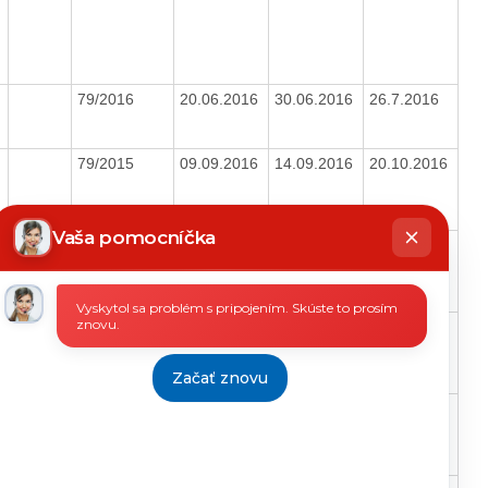
79/2016
20.06.2016
30.06.2016
26.7.2016
79/2015
09.09.2016
14.09.2016
20.10.2016
hatbot
íše
Vaša pomocníčka
79/2015
03.06.2016
20.06.2016
25.7.2016
Vyskytol sa problém s pripojením. Skúste to prosím
znovu.
79/2015
10.05.2016
12.05.2016
19.7.2016
Začať znovu
79/2015
07.04.2016
13.04.2016
10.6.2016