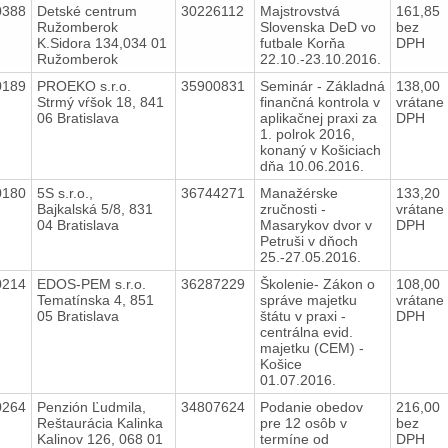
0388
Detské centrum
30226112
Majstrovstvá
161,85
Ružomberok
Slovenska DeD vo
bez
K.Sidora 134,034 01
futbale Korňa
DPH
Ružomberok
22.10.-23.10.2016.
0189
PROEKO s.r.o.
35900831
Seminár - Základná
138,00
Strmý vŕšok 18, 841
finančná kontrola v
vrátane
06 Bratislava
aplikačnej praxi za
DPH
1. polrok 2016,
konaný v Košiciach
dňa 10.06.2016.
0180
5S s.r.o.,
36744271
Manažérske
133,20
Bajkalská 5/8, 831
zručnosti -
vrátane
04 Bratislava
Masarykov dvor v
DPH
Petruši v dňoch
25.-27.05.2016.
0214
EDOS-PEM s.r.o.
36287229
Školenie- Zákon o
108,00
Tematínska 4, 851
správe majetku
vrátane
05 Bratislava
štátu v praxi -
DPH
centrálna evid.
majetku (CEM) -
Košice
01.07.2016.
0264
Penzión Ľudmila,
34807624
Podanie obedov
216,00
Reštaurácia Kalinka
pre 12 osôb v
bez
Kalinov 126, 068 01
termíne od
DPH