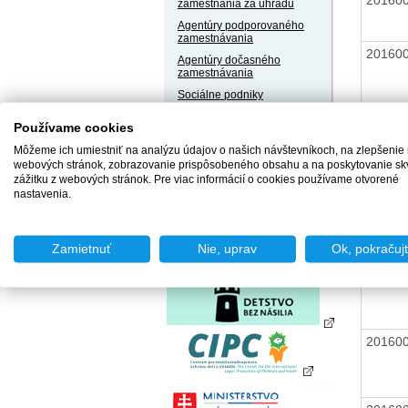
zamestnania za úhradu
Agentúry podporovaného
zamestnávania
20160
Agentúry dočasného
zamestnávania
Sociálne podniky
Chránené dielne a
Používame cookies
chránené pracoviská
20160
Môžeme ich umiestniť na analýzu údajov o našich návštevníkoch, na zlepšenie
webových stránok, zobrazovanie prispôsobeného obsahu a na poskytovanie sk
zážitku z webových stránok. Pre viac informácií o cookies používame otvorené
nastavenia.
20160
Zamietnuť
Nie, uprav
Ok, pokračuj
20160
20160