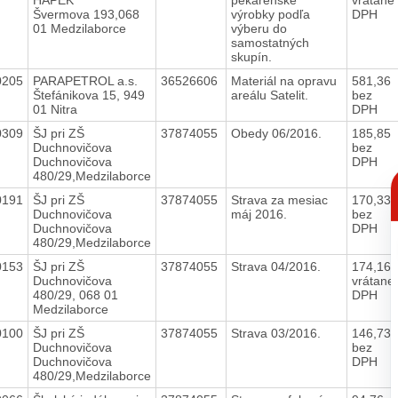
Švermova 193,068
výrobky podľa
DPH
01 Medzilaborce
výberu do
samostatných
skupín.
0205
PARAPETROL a.s.
36526606
Materiál na opravu
581,36
Štefánikova 15, 949
areálu Satelit.
bez
01 Nitra
DPH
0309
ŠJ pri ZŠ
37874055
Obedy 06/2016.
185,85
Duchnovičova
bez
Duchnovičova
DPH
C
480/29,Medzilaborce
p
0191
ŠJ pri ZŠ
37874055
Strava za mesiac
170,33
Duchnovičova
máj 2016.
bez
Duchnovičova
DPH
480/29,Medzilaborce
0153
ŠJ pri ZŠ
37874055
Strava 04/2016.
174,16
Duchnovičova
vrátane
480/29, 068 01
DPH
Medzilaborce
0100
ŠJ pri ZŠ
37874055
Strava 03/2016.
146,73
Duchnovičova
bez
Duchnovičova
DPH
480/29,Medzilaborce