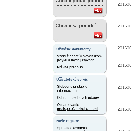
Chcem podať podnet
20160
Chcem sa poradiť
20160
20160
Užitočné dokumenty
Vzory žiadostí v slovenskom
jazyku a iných jazykoch
20160
Právne predpisy
Užívateľský servis
Slobodný prístup k
20160
informáciám
Ochrana osobných údajov
Oznamovanie
20160
protispoločenskej činnosti
Naše registre
Sprostredkovatelia
20160