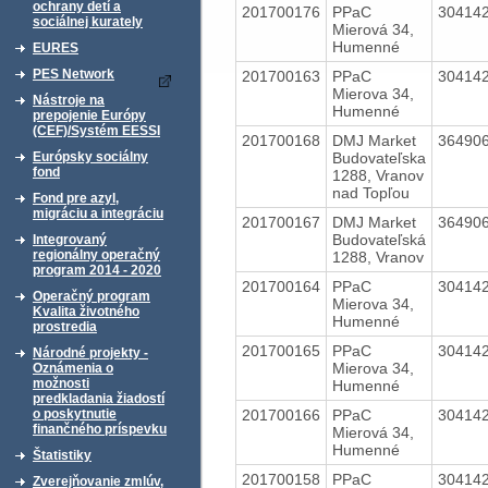
ochrany detí a
201700176
PPaC
30414
sociálnej kurately
Mierová 34,
Humenné
EURES
PES Network
201700163
PPaC
30414
Mierova 34,
Nástroje na
Humenné
prepojenie Európy
(CEF)/Systém EESSI
201700168
DMJ Market
36490
Budovateľska
Európsky sociálny
fond
1288, Vranov
nad Topľou
Fond pre azyl,
migráciu a integráciu
201700167
DMJ Market
36490
Budovateľská
Integrovaný
regionálny operačný
1288, Vranov
program 2014 - 2020
201700164
PPaC
30414
Operačný program
Mierova 34,
Kvalita životného
Humenné
prostredia
201700165
PPaC
30414
Národné projekty -
Mierova 34,
Oznámenia o
možnosti
Humenné
predkladania žiadostí
201700166
PPaC
30414
o poskytnutie
finančného príspevku
Mierová 34,
Humenné
Štatistiky
201700158
PPaC
30414
Zverejňovanie zmlúv,