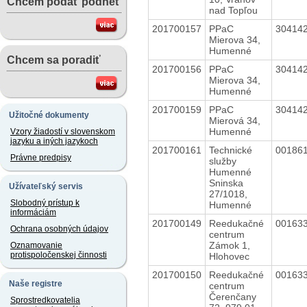
Chcem podať podnet
nad Topľou
201700157
PPaC
30414
Mierova 34,
Humenné
Chcem sa poradiť
201700156
PPaC
30414
Mierova 34,
Humenné
201700159
PPaC
30414
Užitočné dokumenty
Mierová 34,
Humenné
Vzory žiadostí v slovenskom
jazyku a iných jazykoch
201700161
Technické
00186
Právne predpisy
služby
Humenné
Sninska
Užívateľský servis
27/1018,
Slobodný prístup k
Humenné
informáciám
201700149
Reedukačné
00163
Ochrana osobných údajov
centrum
Zámok 1,
Oznamovanie
protispoločenskej činnosti
Hlohovec
201700150
Reedukačné
00163
Naše registre
centrum
Čerenčany
Sprostredkovatelia