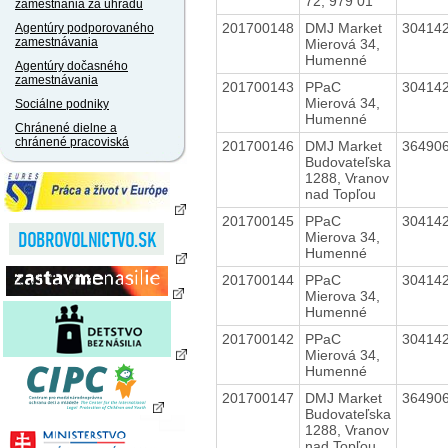
72, 979 01
zamestnania za úhradu
201700148
DMJ Market
30414
Agentúry podporovaného
zamestnávania
Mierová 34,
Humenné
Agentúry dočasného
zamestnávania
201700143
PPaC
30414
Mierová 34,
Sociálne podniky
Humenné
Chránené dielne a
chránené pracoviská
201700146
DMJ Market
36490
Budovateľska
1288, Vranov
nad Topľou
201700145
PPaC
30414
Mierova 34,
Humenné
201700144
PPaC
30414
Mierova 34,
Humenné
201700142
PPaC
30414
Mierová 34,
Humenné
201700147
DMJ Market
36490
Budovateľska
1288, Vranov
nad Topľou