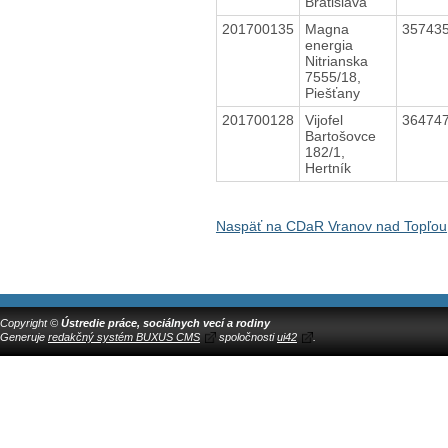
Bratislava
201700135
Magna
35743
energia
Nitrianska
7555/18,
Piešťany
201700128
Vijofel
36474
Bartošovce
182/1,
Hertník
Naspäť na CDaR Vranov nad Topľou,
Copyright ©
Ústredie práce, sociálnych vecí a rodiny
Generuje
redakčný systém BUXUS CMS
spoločnosti
ui42
.