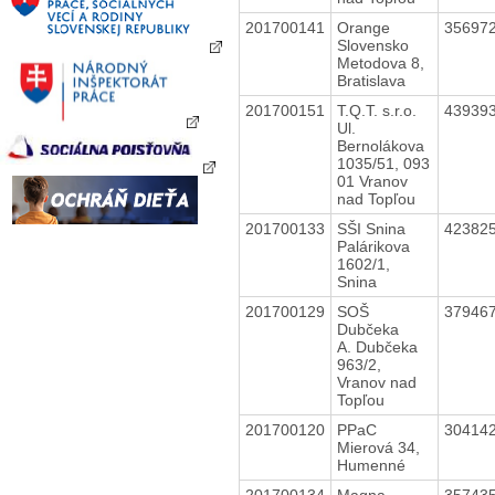
201700141
Orange
35697
Slovensko
Metodova 8,
Bratislava
201700151
T.Q.T. s.r.o.
43939
Ul.
Bernolákova
1035/51, 093
01 Vranov
nad Topľou
201700133
SŠI Snina
42382
Palárikova
1602/1,
Snina
201700129
SOŠ
37946
Dubčeka
A. Dubčeka
963/2,
Vranov nad
Topľou
201700120
PPaC
30414
Mierová 34,
Humenné
201700134
Magna
35743