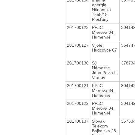
energia
Nitrianska
7555/18,
Piešťany
201700123
PPaC
30414
Mierová 34,
Humenné
201700127
Vijofel
36474
Hudcovce 67
201700130
ŠJ
37873
Námestie
Jána Pavla II,
Vranov
201700121
PPaC
30414
Mierova 34,
Humenné
201700122
PPaC
30414
Mierova 34,
Humenné
201700137
Slovak
35763
Telekom
Bajkalská 28,