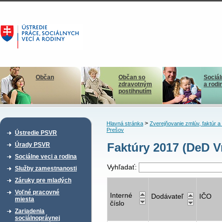
Občan
Občan so
Sociál
zdravotným
a rodi
postihnutím
>
Hlavná stránka
Zverejňovanie zmlúv, faktúr 
Prešov
Ústredie PSVR
Faktúry 2017 (DeD V
Úrady PSVR
Sociálne veci a rodina
Vyhľadať:
Služby zamestnanosti
Záruky pre mladých
Voľné pracovné
Interné
Dodávateľ
IČO
miesta
číslo
Zariadenia
sociálnoprávnej