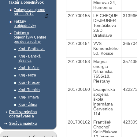
Mierova 34,
faktúr a objednávok
Humenné
Zmluvy zverejnené
od 1.1.2012
201700155
LE CHEQUE
31396
DEJEUNER
Faktúry
Tomášikova
a objednávky
23/D,
Faktúry a
Bratislava
objednávky Centier
pre deti a rodiny
201700154
VVS
36570
Komenského
Kraj - Bratislava
50, Košice
Kraj - Banská
Bystrica
201700153
Magna
35743
energia
Kraj - Košice
Nitrianska
Kraj - Nitra
7555/18,
Piešťany
Kraj - Prešov
201700160
Evanjelická
42227
Kraj- Trenčín
spojená
Kraj- Trnava
škola
internátna
Kraj - Žilina
Červenica
Profil verejného
114
obstarávateľa
201700162
František
42339
Správa majetku
Chochoľ
Kalinčiakova
10, Vranov