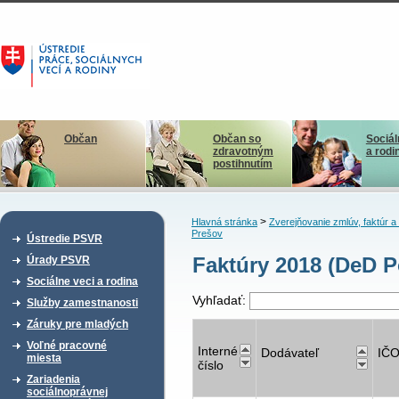
Občan
Občan so
Sociál
zdravotným
a rodi
postihnutím
>
Hlavná stránka
Zverejňovanie zmlúv, faktúr 
Prešov
Ústredie PSVR
Faktúry 2018 (DeD P
Úrady PSVR
Sociálne veci a rodina
Vyhľadať:
Služby zamestnanosti
Záruky pre mladých
Voľné pracovné
Interné
Dodávateľ
IČ
miesta
číslo
Zariadenia
sociálnoprávnej