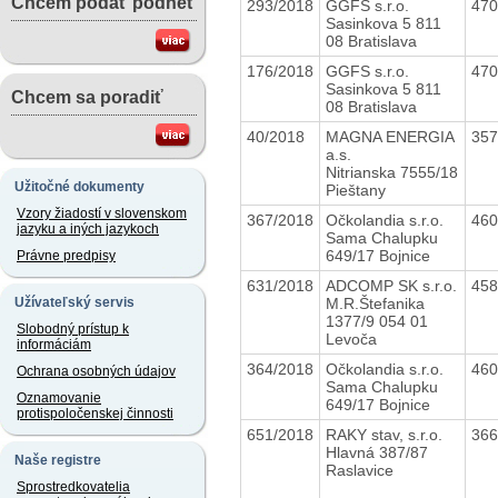
Chcem podať podnet
293/2018
GGFS s.r.o.
47
Sasinkova 5 811
08 Bratislava
176/2018
GGFS s.r.o.
47
Sasinkova 5 811
Chcem sa poradiť
08 Bratislava
40/2018
MAGNA ENERGIA
35
a.s.
Nitrianska 7555/18
Užitočné dokumenty
Pieštany
Vzory žiadostí v slovenskom
367/2018
Očkolandia s.r.o.
46
jazyku a iných jazykoch
Sama Chalupku
649/17 Bojnice
Právne predpisy
631/2018
ADCOMP SK s.r.o.
45
M.R.Štefanika
Užívateľský servis
1377/9 054 01
Slobodný prístup k
Levoča
informáciám
364/2018
Očkolandia s.r.o.
46
Ochrana osobných údajov
Sama Chalupku
Oznamovanie
649/17 Bojnice
protispoločenskej činnosti
651/2018
RAKY stav, s.r.o.
36
Hlavná 387/87
Naše registre
Raslavice
Sprostredkovatelia