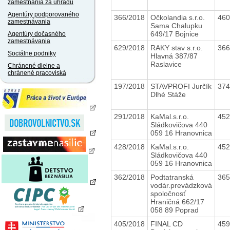
zamestnania za úhradu
Agentúry podporovaného
366/2018
Očkolandia s.r.o.
46
zamestnávania
Sama Chalupku
649/17 Bojnice
Agentúry dočasného
zamestnávania
629/2018
RAKY stav s.r.o.
36
Sociálne podniky
Hlavná 387/87
Raslavice
Chránené dielne a
chránené pracoviská
197/2018
STAVPROFI Jurčík
37
Dlhé Stáže
291/2018
KaMal.s.r.o.
45
Sládkovičova 440
059 16 Hranovnica
428/2018
KaMal.s.r.o.
45
Sládkovičova 440
059 16 Hranovnica
362/2018
Podtatranská
36
vodár.prevádzková
spoločnosť
Hraničná 662/17
058 89 Poprad
405/2018
FINAL CD
45