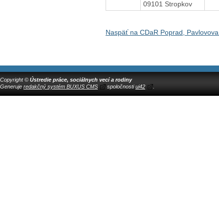
09101 Stropkov
Naspäť na CDaR Poprad, Pavlovova
Copyright ©
Ústredie práce, sociálnych vecí a rodiny
Generuje
redakčný systém BUXUS CMS
spoločnosti
ui42
.