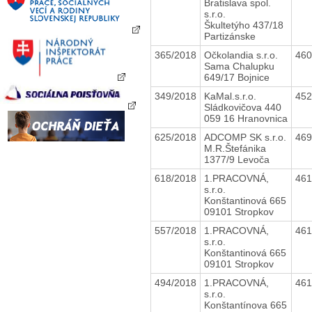
Bratislava spol.
s.r.o.
Škultetýho 437/18
Partizánske
365/2018
Očkolandia s.r.o.
46
Sama Chalupku
649/17 Bojnice
349/2018
KaMal.s.r.o.
45
Sládkovičova 440
059 16 Hranovnica
625/2018
ADCOMP SK s.r.o.
46
M.R.Štefánika
1377/9 Levoča
618/2018
1.PRACOVNÁ,
46
s.r.o.
Konštantinová 665
09101 Stropkov
557/2018
1.PRACOVNÁ,
46
s.r.o.
Konštantinová 665
09101 Stropkov
494/2018
1.PRACOVNÁ,
46
s.r.o.
Konštantínova 665