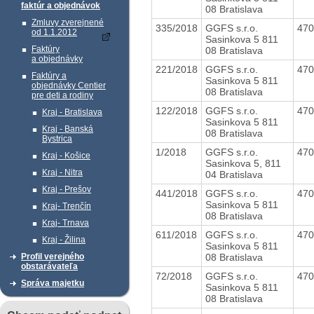
faktúr a objednávok
08 Bratislava
Zmluvy zverejnené
335/2018
GGFS s.r.o.
47
od 1.1.2012
Sasinkova 5 811
Faktúry
08 Bratislava
a objednávky
221/2018
GGFS s.r.o.
47
Faktúry a
Sasinkova 5 811
objednávky Centier
08 Bratislava
pre deti a rodiny
122/2018
GGFS s.r.o.
47
Kraj - Bratislava
Sasinkova 5 811
Kraj - Banská
08 Bratislava
Bystrica
1/2018
GGFS s.r.o.
47
Kraj - Košice
Sasinkova 5, 811
Kraj - Nitra
04 Bratislava
Kraj - Prešov
441/2018
GGFS s.r.o.
47
Sasinkova 5 811
Kraj- Trenčín
08 Bratislava
Kraj- Trnava
611/2018
GGFS s.r.o.
47
Kraj - Žilina
Sasinkova 5 811
08 Bratislava
Profil verejného
obstarávateľa
72/2018
GGFS s.r.o.
47
Správa majetku
Sasinkova 5 811
08 Bratislava