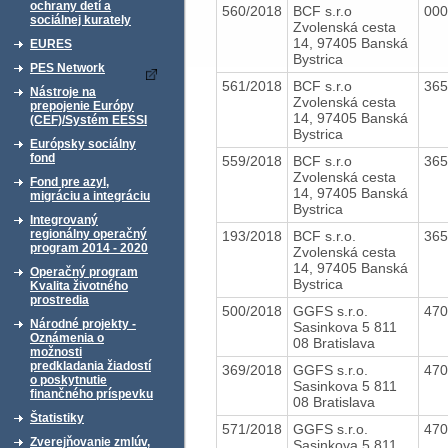
ochrany detí a
560/2018
BCF s.r.o
00
sociálnej kurately
Zvolenská cesta
14, 97405 Banská
EURES
Bystrica
PES Network
561/2018
BCF s.r.o
36
Nástroje na
Zvolenská cesta
prepojenie Európy
14, 97405 Banská
(CEF)/Systém EESSI
Bystrica
Európsky sociálny
fond
559/2018
BCF s.r.o
36
Zvolenská cesta
Fond pre azyl,
14, 97405 Banská
migráciu a integráciu
Bystrica
Integrovaný
regionálny operačný
193/2018
BCF s.r.o.
36
program 2014 - 2020
Zvolenská cesta
14, 97405 Banská
Operačný program
Bystrica
Kvalita životného
prostredia
500/2018
GGFS s.r.o.
47
Národné projekty -
Sasinkova 5 811
Oznámenia o
08 Bratislava
možnosti
predkladania žiadostí
369/2018
GGFS s.r.o.
47
o poskytnutie
Sasinkova 5 811
finančného príspevku
08 Bratislava
Štatistiky
571/2018
GGFS s.r.o.
47
Zverejňovanie zmlúv,
Sasinkova 5 811