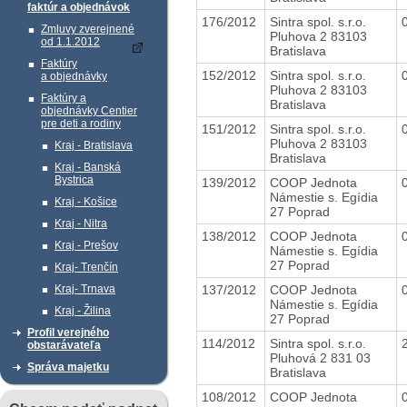
faktúr a objednávok
176/2012
Sintra spol. s.r.o.
Zmluvy zverejnené
Pluhova 2 83103
od 1.1.2012
Bratislava
Faktúry
152/2012
Sintra spol. s.r.o.
a objednávky
Pluhova 2 83103
Faktúry a
Bratislava
objednávky Centier
pre deti a rodiny
151/2012
Sintra spol. s.r.o.
Pluhova 2 83103
Kraj - Bratislava
Bratislava
Kraj - Banská
Bystrica
139/2012
COOP Jednota
Námestie s. Egídia
Kraj - Košice
27 Poprad
Kraj - Nitra
138/2012
COOP Jednota
Kraj - Prešov
Námestie s. Egídia
27 Poprad
Kraj- Trenčín
137/2012
COOP Jednota
Kraj- Trnava
Námestie s. Egídia
Kraj - Žilina
27 Poprad
Profil verejného
114/2012
Sintra spol. s.r.o.
obstarávateľa
Pluhová 2 831 03
Správa majetku
Bratislava
108/2012
COOP Jednota