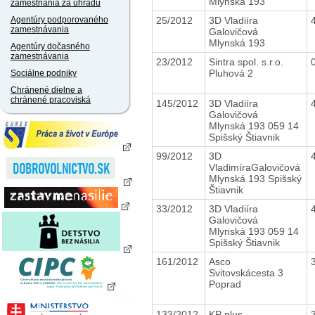
Mlynská 193
zamestnania za úhradu
25/2012
3D Vladiíra
Agentúry podporovaného
zamestnávania
Galovičová
Mlynská 193
Agentúry dočasného
zamestnávania
23/2012
Sintra spol. s.r.o.
Pluhová 2
Sociálne podniky
Chránené dielne a
chránené pracoviská
145/2012
3D Vladiíra
Galovičová
Mlynská 193 059 14
Spišský Štiavnik
99/2012
3D
VladimíraGalovičová
Mlynská 193 Spišský
Štiavnik
33/2012
3D Vladiíra
Galovičová
Mlynská 193 059 14
Spišský Štiavnik
161/2012
Asco
Svitovskácesta 3
Poprad
133/2012
KP plus