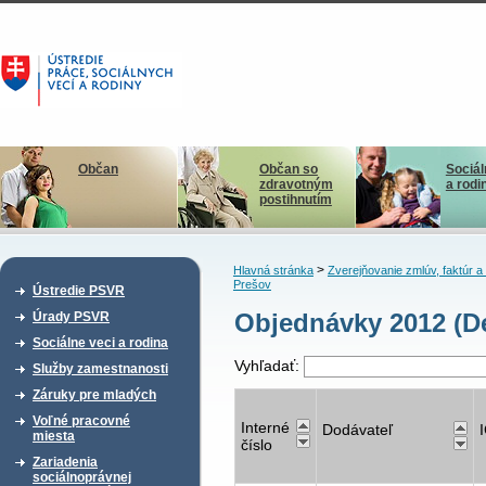
Občan
Občan so
Sociál
zdravotným
a rodi
postihnutím
>
Hlavná stránka
Zverejňovanie zmlúv, faktúr 
Prešov
Ústredie PSVR
Objednávky 2012 (De
Úrady PSVR
Sociálne veci a rodina
Vyhľadať:
Služby zamestnanosti
Záruky pre mladých
Voľné pracovné
Interné
Dodávateľ
miesta
číslo
Zariadenia
sociálnoprávnej