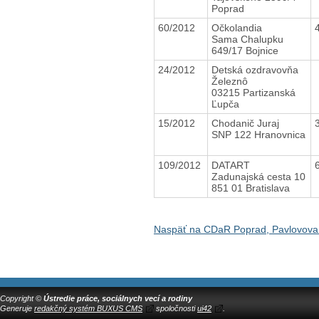
Poprad
60/2012
Očkolandia
Sama Chalupku
649/17 Bojnice
24/2012
Detská ozdravovňa
Železnô
03215 Partizanská
Ľupča
15/2012
Chodanič Juraj
SNP 122 Hranovnica
109/2012
DATART
Zadunajská cesta 10
851 01 Bratislava
Naspäť na CDaR Poprad, Pavlovova
Copyright ©
Ústredie práce, sociálnych vecí a rodiny
Generuje
redakčný systém BUXUS CMS
spoločnosti
ui42
.