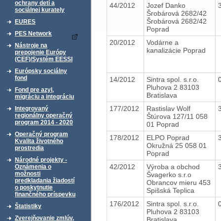
ochrany detí a
44/2012
Jozef Danko
sociálnej kurately
Šrobárová 2682/42
Šrobárová 2682/42
EURES
Poprad
PES Network
20/2012
Vodárne a
Nástroje na
kanalizácie Poprad
prepojenie Európy
(CEF)/Systém EESSI
Európsky sociálny
fond
14/2012
Sintra spol. s.r.o.
Pluhova 2 83103
Fond pre azyl,
Bratislava
migráciu a integráciu
177/2012
Rastislav Wolf
Integrovaný
regionálny operačný
Štúrova 127/11 058
program 2014 - 2020
01 Poprad
Operačný program
178/2012
ELPO Poprad
Kvalita životného
Okružná 25 058 01
prostredia
Poprad
Národné projekty -
42/2012
Výroba a obchod
Oznámenia o
možnosti
Švagerko s.r.o
predkladania žiadostí
Obrancov mieru 453
o poskytnutie
Spišská Teplica
finančného príspevku
176/2012
Sintra spol. s.r.o.
Štatistiky
Pluhova 2 83103
Zverejňovanie zmlúv,
Bratislava