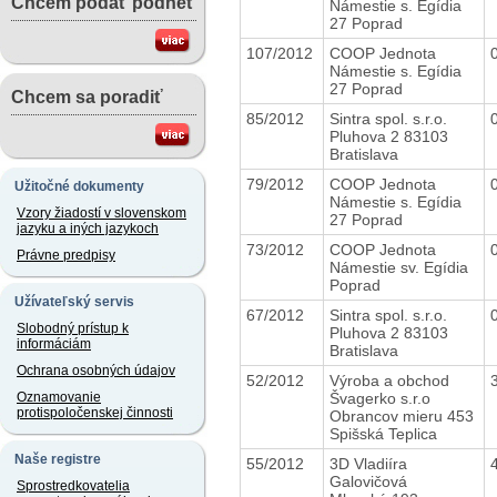
Chcem podať podnet
Námestie s. Egídia
27 Poprad
107/2012
COOP Jednota
Námestie s. Egídia
27 Poprad
Chcem sa poradiť
85/2012
Sintra spol. s.r.o.
Pluhova 2 83103
Bratislava
79/2012
COOP Jednota
Užitočné dokumenty
Námestie s. Egídia
Vzory žiadostí v slovenskom
27 Poprad
jazyku a iných jazykoch
73/2012
COOP Jednota
Právne predpisy
Námestie sv. Egídia
Poprad
Užívateľský servis
67/2012
Sintra spol. s.r.o.
Slobodný prístup k
Pluhova 2 83103
informáciám
Bratislava
Ochrana osobných údajov
52/2012
Výroba a obchod
Švagerko s.r.o
Oznamovanie
protispoločenskej činnosti
Obrancov mieru 453
Spišská Teplica
Naše registre
55/2012
3D Vladiíra
Galovičová
Sprostredkovatelia