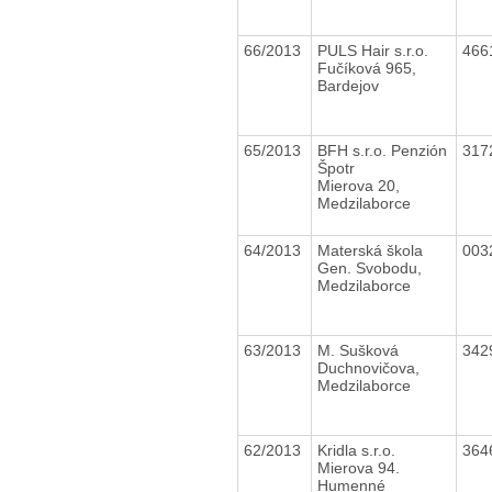
66/2013
PULS Hair s.r.o.
466
Fučíková 965,
Bardejov
65/2013
BFH s.r.o. Penzión
317
Špotr
Mierova 20,
Medzilaborce
64/2013
Materská škola
003
Gen. Svobodu,
Medzilaborce
63/2013
M. Sušková
342
Duchnovičova,
Medzilaborce
62/2013
Kridla s.r.o.
364
Mierova 94.
Humenné