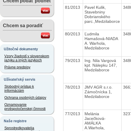
Chcem podať podnet
81/2013
Pavel Kulik,
348
Stavebniny
Dobrianského
parc.,Medzilaborce
Chcem sa poradiť
80/2013
Ľudmila
348
Hamašová-NIADA
A. Warhola,
Medzilaborce
Užitočné dokumenty
Vzory žiadostí v slovenskom
79/2013
Ing. Nila Vargová
348
jazyku a iných jazykoch
kpt. Nálepku 147,
Právne predpisy
Medzilaborce
Užívateľský servis
Slobodný prístup k
78/2013
JMV AGR s.r.o.
366
informáciám
Zámočnícka 1,
Medzilaborce
Ochrana osobných údajov
Oznamovanie
protispoločenskej činnosti
77/2013
Melánia
323
Jacečková-
Naše registre
AMÁLKA
A.Warhola,
Sprostredkovatelia