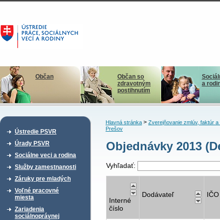
Občan
Občan so
Sociál
zdravotným
a rodi
postihnutím
>
Hlavná stránka
Zverejňovanie zmlúv, faktúr 
Prešov
Ústredie PSVR
Objednávky 2013 (De
Úrady PSVR
Sociálne veci a rodina
Vyhľadať:
Služby zamestnanosti
Záruky pre mladých
Voľné pracovné
Dodávateľ
IČO
miesta
Interné
číslo
Zariadenia
sociálnoprávnej