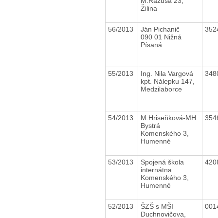
M.Rázusa 23,
Žilina
56/2013
Ján Pichanič
352
090 01 Nižná
Písaná
55/2013
Ing. Nila Vargová
348
kpt. Nálepku 147,
Medzilaborce
54/2013
M.Hriseňková-MH
354
Bystrá
Komenského 3,
Humenné
53/2013
Spojená škola
420
internátna
Komenského 3,
Humenné
52/2013
ŠZŠ s MŠI
001
Duchnovičova,