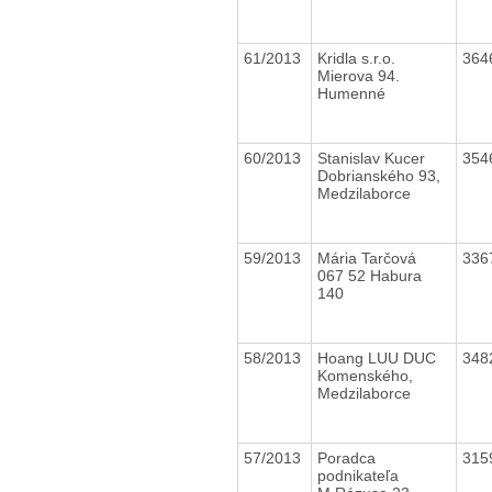
61/2013
Kridla s.r.o.
364
Mierova 94.
Humenné
60/2013
Stanislav Kucer
354
Dobrianského 93,
Medzilaborce
59/2013
Mária Tarčová
336
067 52 Habura
140
58/2013
Hoang LUU DUC
348
Komenského,
Medzilaborce
57/2013
Poradca
315
podnikateľa