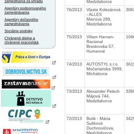
Medzilaborce
zamestnania za úhradu
Agentúry podporovaného
76/2013
Vlasta Kolesárová
306
zamestnávania
- ALLES
Mierova 289,
Agentúry dočasného
Medzilaborce
zamestnávania
Sociálne podniky
75/2013
Viliam Harvan-
106
Chránené dielne a
Racional
chránené pracoviská
Brestovska 57,
Humenné
74/2013
AUTOSTYL s.r.o.
361
Močarianska 3999,
Michalovce
73/2013
Alexander Pelech
336
Májová 744,
Medzilaborce
72/2013
Butik - Mária
342
Sušková
Duchnovičova,
Medzilaborce