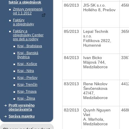
faktúr a objednávok
86/2013
JIS-SK s.r.o.
456
Zmluvy zverejnené
Hollého 8, Prešov
od 1.1.2012
Faktúry
a objednávky
85/2013
Lepal Technik
365
Faktúry a
objednávky Centier
s.r.o.
pre deti a rodiny
Fidlíkova 2822,
Humenné
Kraj - Bratislava
Kraj - Banská
Bystrica
84/2013
Ivan Bicko
336
Májová 744,
Kraj - Košice
Medzilaborce
Kraj - Nitra
Kraj - Prešov
83/2013
Rene Nikolov
441
Kraj- Trenčín
Ševčenskova
Kraj- Trnava
47/47,
Medzilaborce
Kraj - Žilina
Profil verejného
obstarávateľa
82/2013
Quynh Nguyen
468
Viet
Správa majetku
A. Warhola,
Medzilaborce