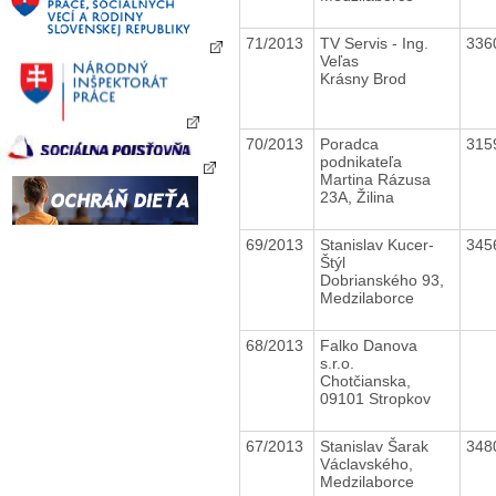
71/2013
TV Servis - Ing.
336
Veľas
Krásny Brod
70/2013
Poradca
315
podnikateľa
Martina Rázusa
23A, Žilina
69/2013
Stanislav Kucer-
345
Štýl
Dobrianského 93,
Medzilaborce
68/2013
Falko Danova
s.r.o.
Chotčianska,
09101 Stropkov
67/2013
Stanislav Šarak
348
Václavského,
Medzilaborce