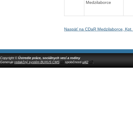
Medzilaborce
Naspäť na CDaR Medzilaborce, Kpt.
Copyright ©
Ústredie práce, sociálnych vecí a rodiny
Generuje
redakčný systém BUXUS CMS
spoločnosti
ui42
.