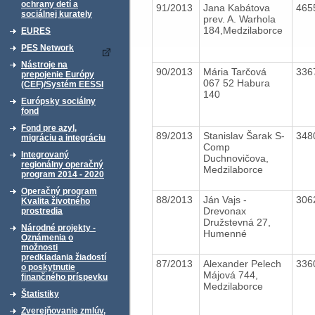
ochrany detí a
91/2013
Jana Kabátova
465
sociálnej kurately
prev. A. Warhola
184,Medzilaborce
EURES
PES Network
Nástroje na
90/2013
Mária Tarčová
336
prepojenie Európy
067 52 Habura
(CEF)/Systém EESSI
140
Európsky sociálny
fond
Fond pre azyl,
89/2013
Stanislav Šarak S-
348
migráciu a integráciu
Comp
Integrovaný
Duchnovičova,
regionálny operačný
Medzilaborce
program 2014 - 2020
Operačný program
88/2013
Ján Vajs -
306
Kvalita životného
Drevonax
prostredia
Družstevná 27,
Národné projekty -
Humenné
Oznámenia o
možnosti
predkladania žiadostí
87/2013
Alexander Pelech
336
o poskytnutie
Májová 744,
finančného príspevku
Medzilaborce
Štatistiky
Zverejňovanie zmlúv,