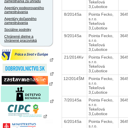
zamestnania za úhradu
Tekeľová
3,Ľubotice
Agentúry podporovaného
zamestnávania
8/2014Sa
Pointa Fecko,
364
s.r.o.
Agentúry dočasného
zamestnávania
Tekeľová
3,Ľubotice
Sociálne podniky
9/2014Sa
Pointa Fecko,
364
Chránené dielne a
s.r.o.
chránené pracoviská
Tekeľová
3,Ľubotice
21/2014Kv
Pointa Fecko,
364
s.r.o.
Tekeľová
3,Ľubotice
12/2014ŠM
Pointa Fecko,
364
s.r.o.
Tekeľová
3,Ľubotice
7/2014Sa
Pointa Fecko,
364
s.r.o.
Tekeľová
3,Ľubotice
6/2014Sa
Pointa Fecko,
364
s.r.o.