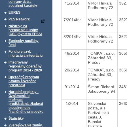
ochrany detí a
41/2014
Viktor Hirkala
352
sociálnej kurately
Podhorany 72
EURES
PES Network
7/2014Kv
Viktor Hirkala
352
Podhorany 72
Nástroje na
prepojenie Európy
(CEF)/Systém EESSI
3/2014Kv
Viktor Hirkala
352
Podhorany 72
Európsky sociálny
fond
Fond pre azyl,
46/2014
TOMKAT, s.r.o.
365
migráciu a integráciu
Záhradná 33,
Prešov
Integrovaný
regionálny operačný
20/2014
TOMKAT, s.r.o.
365
program 2014 - 2020
Záhradná 33,
Operačný program
Prešov
Kvalita životného
prostredia
91/2014
Šimon Richard
348
Jakubovany 94
Národné projekty -
Oznámenia o
možnosti
1/2014
Slovenská
366
predkladania žiadostí
pošta, a.s.
o poskytnutie
finančného príspevku
Partizánska
cesta 9,
Štatistiky
Banská
Zverejňovanie zmlúv,
Bystrica