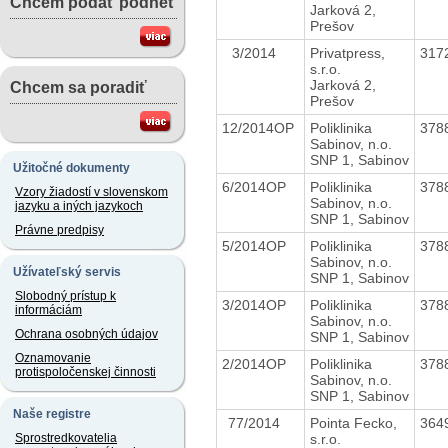
Chcem podať podnet
Jarková 2,
Prešov
3/2014
Privatpress,
317
s.r.o.
Jarková 2,
Chcem sa poradiť
Prešov
12/2014OP
Poliklinika
378
Sabinov, n.o.
SNP 1, Sabinov
Užitočné dokumenty
6/2014OP
Poliklinika
378
Vzory žiadostí v slovenskom
Sabinov, n.o.
jazyku a iných jazykoch
SNP 1, Sabinov
Právne predpisy
5/2014OP
Poliklinika
378
Sabinov, n.o.
Užívateľský servis
SNP 1, Sabinov
Slobodný prístup k
3/2014OP
Poliklinika
378
informáciám
Sabinov, n.o.
Ochrana osobných údajov
SNP 1, Sabinov
Oznamovanie
2/2014OP
Poliklinika
378
protispoločenskej činnosti
Sabinov, n.o.
SNP 1, Sabinov
Naše registre
77/2014
Pointa Fecko,
364
s.r.o.
Sprostredkovatelia