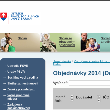
Občan
Občan so
Sociál
zdravotným
a rodi
postihnutím
>
Hlavná stránka
Zverejňovanie zmlúv, faktúr 
Prešov
Ústredie PSVR
Objednávky 2014 (De
Úrady PSVR
Sociálne veci a rodina
Vyhľadať:
Služby zamestnanosti
Záruky pre mladých
Voľné pracovné
Interné
Dodávateľ
IČO
miesta
číslo
Zariadenia
sociálnoprávnej