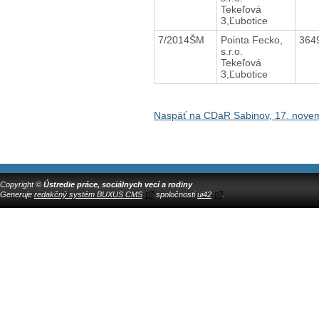
Tekeľová
3,Ľubotice
7/2014ŠM
Pointa Fecko,
364
s.r.o.
Tekeľová
3,Ľubotice
Naspäť na CDaR Sabinov, 17. nove
Copyright ©
Ústredie práce, sociálnych vecí a rodiny
Generuje
redakčný systém BUXUS CMS
spoločnosti
ui42
.