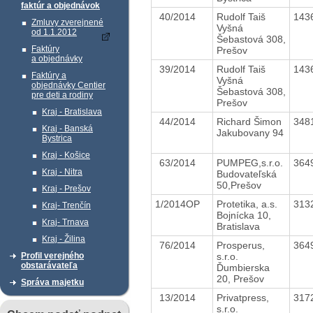
faktúr a objednávok
40/2014
Rudolf Taiš
143
Zmluvy zverejnené
Vyšná
od 1.1.2012
Šebastová 308,
Faktúry
Prešov
a objednávky
39/2014
Rudolf Taiš
143
Faktúry a
Vyšná
objednávky Centier
Šebastová 308,
pre deti a rodiny
Prešov
Kraj - Bratislava
44/2014
Richard Šimon
348
Kraj - Banská
Jakubovany 94
Bystrica
Kraj - Košice
63/2014
PUMPEG,s.r.o.
364
Kraj - Nitra
Budovateľská
50,Prešov
Kraj - Prešov
1/2014OP
Protetika, a.s.
313
Kraj- Trenčín
Bojnícka 10,
Kraj- Trnava
Bratislava
Kraj - Žilina
76/2014
Prosperus,
364
s.r.o.
Profil verejného
obstarávateľa
Ďumbierska
20, Prešov
Správa majetku
13/2014
Privatpress,
317
s.r.o.