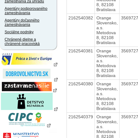
zamestnania za úhradu
8, 82108
Agentúry podporovaného
Bratislava
zamestnávania
2162540382
Orange
356972
Agentúry dočasného
Slovensko,
zamestnávania
a.s.
Sociálne podniky
Metodova
8, 82108
Chránené dielne a
Bratislava
chránené pracoviská
2162540381
Orange
356972
Slovensko,
a.s.
Metodova
8, 82108
Bratislava
2162540380
Orange
356972
Slovensko,
a.s.
Metodova
8, 82108
Bratislava
2162540379
Orange
356972
Slovensko,
a.s.
Metodova
8, 82108