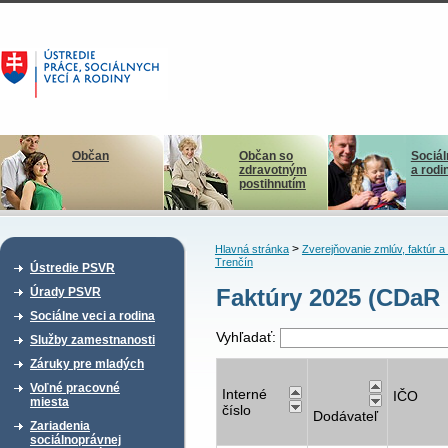
Občan
Občan so
Sociál
zdravotným
a rodi
postihnutím
>
Hlavná stránka
Zverejňovanie zmlúv, faktúr 
Trenčín
Ústredie PSVR
Faktúry 2025 (CDaR 
Úrady PSVR
Sociálne veci a rodina
Vyhľadať:
Služby zamestnanosti
Záruky pre mladých
Voľné pracovné
Interné
IČO
miesta
číslo
Dodávateľ
Zariadenia
sociálnoprávnej