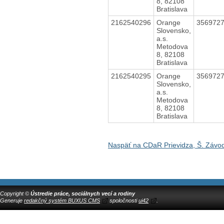
8, 82108
Bratislava
2162540296
Orange
356972
Slovensko,
a.s.
Metodova
8, 82108
Bratislava
2162540295
Orange
356972
Slovensko,
a.s.
Metodova
8, 82108
Bratislava
Naspäť na CDaR Prievidza, Š. Závo
Copyright ©
Ústredie práce, sociálnych vecí a rodiny
Generuje
redakčný systém BUXUS CMS
spoločnosti
ui42
.