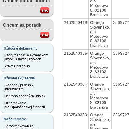
Chcem podať podnet
a.s.
Metodova
8, 82108
Bratislava
2162540418
Orange
356972
Chcem sa poradiť
Slovensko,
a.s.
Metodova
8, 82108
Bratislava
Užitočné dokumenty
2162540385
Orange
356972
Vzory žiadostí v slovenskom
Slovensko,
jazyku a iných jazykoch
a.s.
Právne predpisy
Metodova
8, 82108
Bratislava
Užívateľský servis
2162540384
Orange
356972
Slobodný prístup k
Slovensko,
informáciám
a.s.
Ochrana osobných údajov
Metodova
8, 82108
Oznamovanie
Bratislava
protispoločenskej činnosti
2162540383
Orange
356972
Slovensko,
Naše registre
a.s.
Sprostredkovatelia
Metodova