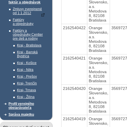
Slovensko,
faktúr a objednávok
a.s.
Zmluvy zverejnené
Metodova
od 1.1.2012
8, 82108
Bratislava
Faktúry
a objednávky
2162540422
Orange
356972
Faktúry a
Slovensko,
objednávky Centier
a.s.
pre deti a rodiny
Metodova
Kraj - Bratislava
8, 82108
Bratislava
Kraj - Banská
Bystrica
2162540421
Orange
356972
Slovensko,
Kraj - Košice
a.s.
Kraj - Nitra
Metodova
8, 82108
Kraj - Prešov
Bratislava
Kraj- Trenčín
2162540420
Orange
356972
Kraj- Trnava
Slovensko,
Kraj - Žilina
a.s.
Metodova
Profil verejného
8, 82108
obstarávateľa
Bratislava
Správa majetku
2162540419
Orange
356972
Slovensko,