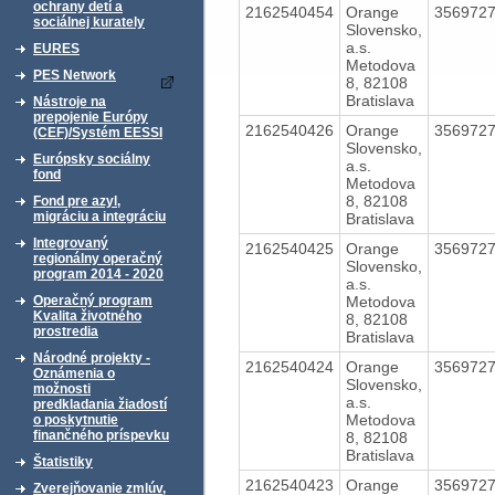
ochrany detí a
2162540454
Orange
356972
sociálnej kurately
Slovensko,
a.s.
EURES
Metodova
PES Network
8, 82108
Bratislava
Nástroje na
prepojenie Európy
2162540426
Orange
356972
(CEF)/Systém EESSI
Slovensko,
Európsky sociálny
a.s.
fond
Metodova
8, 82108
Fond pre azyl,
migráciu a integráciu
Bratislava
Integrovaný
2162540425
Orange
356972
regionálny operačný
Slovensko,
program 2014 - 2020
a.s.
Metodova
Operačný program
Kvalita životného
8, 82108
prostredia
Bratislava
Národné projekty -
2162540424
Orange
356972
Oznámenia o
Slovensko,
možnosti
a.s.
predkladania žiadostí
Metodova
o poskytnutie
finančného príspevku
8, 82108
Bratislava
Štatistiky
2162540423
Orange
356972
Zverejňovanie zmlúv,