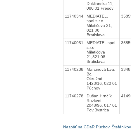
Duklianska 11,
080 01 Prešov
11740344
MEDIATEL,
3585
spol.s.r.o.
Miletičova 21,
821 08
Bratislava
11740051
MEDIATEL spol.
3585
s.r.o.
Miletičova
21,821 08
Bratislava
11740238
Marcinová Eva,
3348
Bc.
Okružná
1423/16, 020 01
Púchov
11740278
Dušan Hrnčík
4149
Rozkvet
2048/96, 017 01
Pov.Bystrica
Naspäť na CDaR Púchov, Štefániko