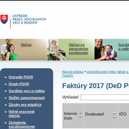
Občan
Občan so
Sociál
zdravotným
a rodi
postihnutím
>
Hlavná stránka
Zverejňovanie zmlúv, faktúr 
Trenčín
Ústredie PSVR
Faktúry 2017 (DeD P
Úrady PSVR
Sociálne veci a rodina
Vyhľadať:
Služby zamestnanosti
Záruky pre mladých
Voľné pracovné
Interné
Dodávateľ
IČO
miesta
číslo
Zariadenia
sociálnoprávnej