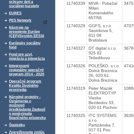
ochrany detí a
11740339
MIVA - Pobežal
3475
sociálnej kurately
Milan
Komenského
EURES
657/56
PES Network
11740329
GGFS, s.r.o.
4707
Nástroje na
Sasinkova 5,
prepojenie Európy
811 08
(CEF)/Systém EESSI
Bratislava
Európsky sociálny
fond
11740327
DT digital s.r.o.
3678
925 82
Fond pre azyl,
Tešedíkovo
migráciu a integráciu
11740326
POLEŠKO, s.r.o.
4741
Integrovaný
regionálny operačný
Dolná Breznica
program 2014 - 2020
26, 020 61
Dolná Breznica
Operačný program
Kvalita životného
11740319
Peter Mazák
1088
prostredia
ELEKTROTYP
Národné projekty -
Vieska
Oznámenia o
Bezdedov 33,
možnosti
020 01 Púchov
predkladania žiadostí
o poskytnutie
11740325
ITC SYSTEMS
3630
finančného príspevku
s.r.o.
Partizánska 7,
Štatistiky
017 01 Pov.
Zverejňovanie zmlúv,