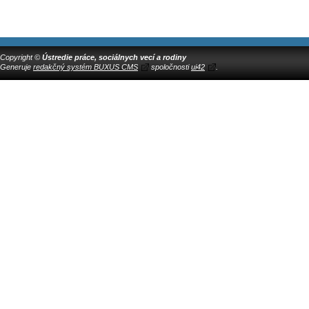
Copyright ©
Ústredie práce, sociálnych vecí a rodiny
Generuje
redakčný systém BUXUS CMS
spoločnosti
ui42
.