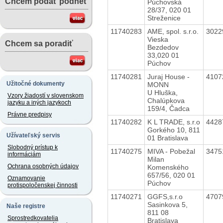
Chcem podať podnet
Púchovská
28/37, 020 01
Streženice
11740283
AME, spol. s.r.o.
3022
Vieska
Chcem sa poradiť
Bezdedov
33,020 01
Púchov
11740281
Juraj House -
4107
Užitočné dokumenty
MONN
U Hluška,
Vzory žiadostí v slovenskom
Chalúpkova
jazyku a iných jazykoch
159/4, Čadca
Právne predpisy
11740282
K L TRADE, s.r.o
4428
Gorkého 10, 811
Užívateľský servis
01 Bratislava
Slobodný prístup k
11740275
MIVA - Pobežal
3475
informáciám
Milan
Ochrana osobných údajov
Komenského
657/56, 020 01
Oznamovanie
Púchov
protispoločenskej činnosti
11740271
GGFS,s.r.o
4707
Sasinkova 5,
Naše registre
811 08
Sprostredkovatelia
Bratislava