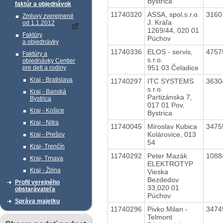
Bystrica
faktúr a objednávok
11740320
ASSA, spol.s.r.o.
3160
Zmluvy zverejnené
J. Kráľa
od 1.1.2012
1269/44, 020 01
Faktúry
Púchov
a objednávky
11740336
ELOS - servis,
4757
Faktúry a
s.r.o.
objednávky Centier
951 03 Čeladice
pre deti a rodiny
Kraj - Bratislava
11740297
ITC SYSTEMS
3630
s.r.o.
Kraj - Banská
Partizánska 7,
Bystrica
017 01 Pov.
Kraj - Košice
Bystrica
Kraj - Nitra
11740045
Miroslav Kubica
3475
Kolárovice, 013
Kraj - Prešov
54
Kraj- Trenčín
11740292
Peter Mazák
1088
Kraj- Trnava
ELEKTROTYP
Kraj - Žilina
Vieska
Bezdedov
Profil verejného
33,020 01
obstarávateľa
Púchov
Správa majetku
11740296
Pivko Milan -
3474
Telmont