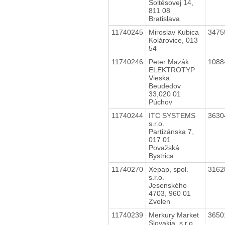
Šoltésovej 14,
811 08
Bratislava
11740245
Miroslav Kubica
3475
Kolárovice, 013
54
11740246
Peter Mazák
1088
ELEKTROTYP
Vieska
Beudedov
33,020 01
Púchov
11740244
ITC SYSTEMS
3630
s.r.o.
Partizánska 7,
017 01
Považská
Bystrica
11740270
Xepap, spol.
3162
s.r.o.
Jesenského
4703, 960 01
Zvolen
11740239
Merkury Market
3650
Slovakia, s.r.o.