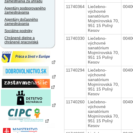
zamestnania za úhradu
11740364
Liečebno-
0040
Agentúry podporovaného
výchovné
zamestnávania
sanatórium
Agentúry dočasného
Mojmírovská 70,
zamestnávania
951 15 Poľný
Kesov
Sociálne podniky
11740330
Liečebno-
0040
Chránené dielne a
chránené pracoviská
výchovné
sanatórium
Mojmírovská 70,
951 15 Poľný
Kesov
11740294
Liečebno-
0040
výchovné
sanatórium
Mojmírovská 70,
951 15 Poľný
Kesov
11740260
Liečebno-
0040
výchovné
sanatórium
Mojmírovská 70,
951 15 Poľný
Kesov