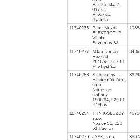
Partizánska 7,
017 01
Považská
Bystrica
11740276
Peter Mazák
1088
ELEKTROTYP
Vieska
Bezdedov 33
11740277
Milan Ďurček
3436
Rozkvet
2048/96, 017 01
Pov.Bystrica
11740253
Sládek a syn -
3629
Elektroinštalácie,
s.r.o
Námestie
slobody
1900/64, 020 01
Púchov
11740254
TRNÍK-SLUŽBY,
4675
s.r.o.
Nosice 51, 020
51 Púchov
11740279
JYSK, s.r.o.
3597