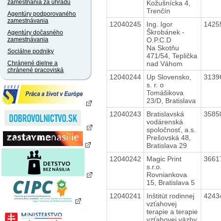
zamestnania za úhradu
Kožušnícka 4,
Trenčín
Agentúry podporovaného
zamestnávania
12040245
Ing. Igor
1425
Škrobánek -
Agentúry dočasného
O.P.C.D
zamestnávania
Na Skotňu
Sociálne podniky
471/54, Teplička
nad Váhom
Chránené dielne a
chránené pracoviská
12040244
Up Slovensko,
3139
s. r. o
Tomášikova
23/D, Bratislava
12040243
Bratislavská
3585
vodárenská
spoločnosť, a.s.
Prešovská 48,
Bratislava 29
12040242
Magic Print
3661
s.r.o.
Rovniankova
15, Bratislava 5
12040241
Inštitút rodinnej
4243
vzťahovej
terapie a terapie
vzťahovej väzby