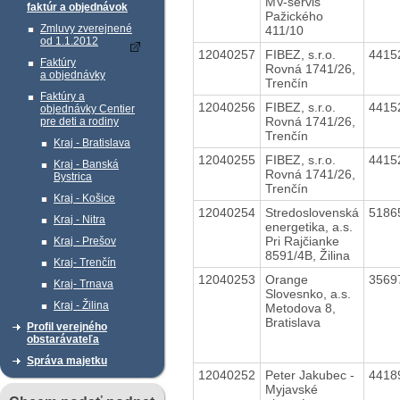
MV-servis
faktúr a objednávok
Pažického
Zmluvy zverejnené
411/10
od 1.1.2012
12040257
FIBEZ, s.r.o.
4415
Faktúry
Rovná 1741/26,
a objednávky
Trenčín
Faktúry a
12040256
FIBEZ, s.r.o.
4415
objednávky Centier
Rovná 1741/26,
pre deti a rodiny
Trenčín
Kraj - Bratislava
12040255
FIBEZ, s.r.o.
4415
Kraj - Banská
Rovná 1741/26,
Bystrica
Trenčín
Kraj - Košice
12040254
Stredoslovenská
5186
Kraj - Nitra
energetika, a.s.
Pri Rajčianke
Kraj - Prešov
8591/4B, Žilina
Kraj- Trenčín
12040253
Orange
3569
Kraj- Trnava
Slovesnko, a.s.
Kraj - Žilina
Metodova 8,
Bratislava
Profil verejného
obstarávateľa
Správa majetku
12040252
Peter Jakubec -
4418
Myjavské