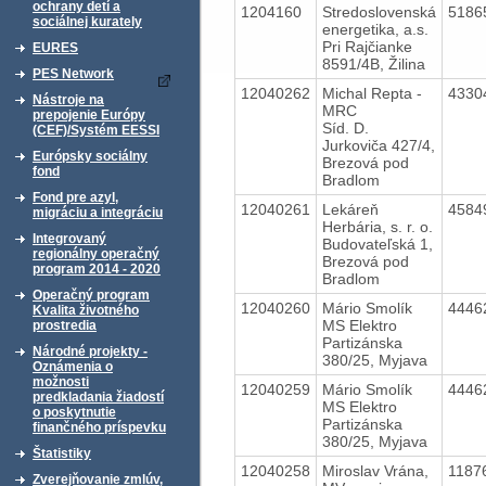
ochrany detí a
1204160
Stredoslovenská
5186
sociálnej kurately
energetika, a.s.
Pri Rajčianke
EURES
8591/4B, Žilina
PES Network
12040262
Michal Repta -
4330
Nástroje na
MRC
prepojenie Európy
Síd. D.
(CEF)/Systém EESSI
Jurkoviča 427/4,
Európsky sociálny
Brezová pod
fond
Bradlom
Fond pre azyl,
12040261
Lekáreň
4584
migráciu a integráciu
Herbária, s. r. o.
Integrovaný
Budovateľská 1,
regionálny operačný
Brezová pod
program 2014 - 2020
Bradlom
Operačný program
12040260
Mário Smolík
4446
Kvalita životného
MS Elektro
prostredia
Partizánska
Národné projekty -
380/25, Myjava
Oznámenia o
možnosti
12040259
Mário Smolík
4446
predkladania žiadostí
MS Elektro
o poskytnutie
Partizánska
finančného príspevku
380/25, Myjava
Štatistiky
12040258
Miroslav Vrána,
1187
Zverejňovanie zmlúv,