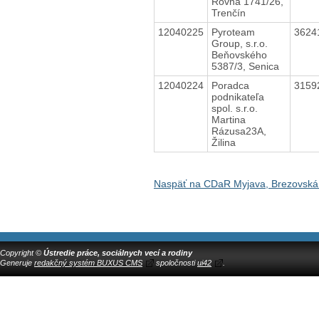
Rovná 1741/26,
Trenčín
12040225
Pyroteam
3624
Group, s.r.o.
Beňovského
5387/3, Senica
12040224
Poradca
3159
podnikateľa
spol. s.r.o.
Martina
Rázusa23A,
Žilina
Naspäť na CDaR Myjava, Brezovská
Copyright ©
Ústredie práce, sociálnych vecí a rodiny
Generuje
redakčný systém BUXUS CMS
spoločnosti
ui42
.