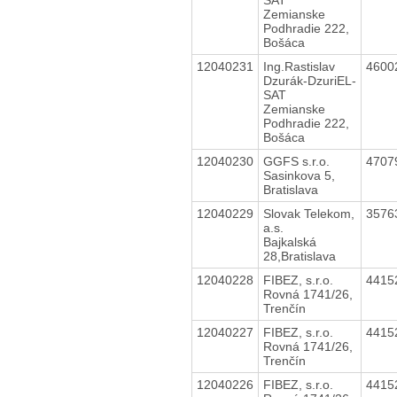
Zemianske
Podhradie 222,
Bošáca
12040231
Ing.Rastislav
4600
Dzurák-DzuriEL-
SAT
Zemianske
Podhradie 222,
Bošáca
12040230
GGFS s.r.o.
4707
Sasinkova 5,
Bratislava
12040229
Slovak Telekom,
3576
a.s.
Bajkalská
28,Bratislava
12040228
FIBEZ, s.r.o.
4415
Rovná 1741/26,
Trenčín
12040227
FIBEZ, s.r.o.
4415
Rovná 1741/26,
Trenčín
12040226
FIBEZ, s.r.o.
4415