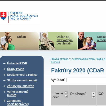
Občan
Občan so
Sociál
zdravotným
a rodi
postihnutím
>
Hlavná stránka
Zverejňovanie zmlúv, faktúr 
Trenčín
Ústredie PSVR
Faktúry 2020 (CDaR 
Úrady PSVR
Sociálne veci a rodina
Vyhľadať:
Služby zamestnanosti
Záruky pre mladých
Voľné pracovné
Interné
Dodávateľ
IČO
miesta
číslo
Zariadenia
sociálnoprávnej