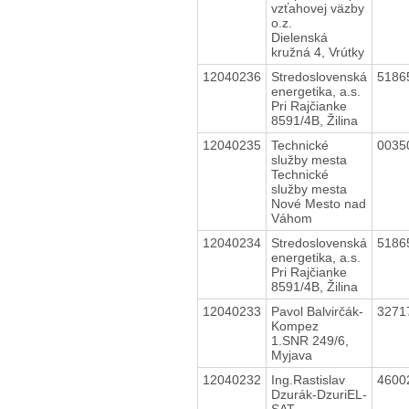
vzťahovej väzby
o.z.
Dielenská
kružná 4, Vrútky
12040236
Stredoslovenská
5186
energetika, a.s.
Pri Rajčianke
8591/4B, Žilina
12040235
Technické
0035
služby mesta
Technické
služby mesta
Nové Mesto nad
Váhom
12040234
Stredoslovenská
5186
energetika, a.s.
Pri Rajčianke
8591/4B, Žilina
12040233
Pavol Balvirčák-
3271
Kompez
1.SNR 249/6,
Myjava
12040232
Ing.Rastislav
4600
Dzurák-DzuriEL-
SAT