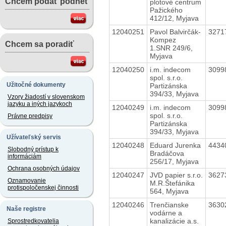
Chcem podať podnet
plotové centrum
Pažického
412/12, Myjava
12040251
Pavol Balvirčák-
3271
Kompez
Chcem sa poradiť
1.SNR 249/6,
Myjava
12040250
i.m. indecom
3099
spol. s.r.o.
Užitočné dokumenty
Partizánska
394/33, Myjava
Vzory žiadostí v slovenskom
jazyku a iných jazykoch
12040249
i.m. indecom
3099
spol. s.r.o.
Právne predpisy
Partizánska
394/33, Myjava
Užívateľský servis
12040248
Eduard Jurenka
4434
Slobodný prístup k
Bradáčova
informáciám
256/17, Myjava
Ochrana osobných údajov
12040247
JVD papier s.r.o.
3627
Oznamovanie
M.R.Štefánika
protispoločenskej činnosti
564, Myjava
12040246
Trenčianske
3630
Naše registre
vodárne a
kanalizácie a.s.
Sprostredkovatelia