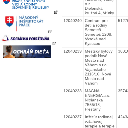
o.z.
Dielenská
kružná 4, Vrútky
12040240
Centrum pre
5127
deti a rodiny
Semeteš
Semeteš 1208,
Vysoká nad
Kysucou
12040239
Mestský bytový
3631
podnik Nové
Mesto nad
Váhom s.r.o.
Vajanského
2116/16, Nové
Mesto nad
Váhom
12040238
MAGNA
3574
ENERGIA a.s.
Nitrianska
7555/18,
Piešťany
12040237
Inštitút rodinnej
4243
vzťahovej
terapie a terapie