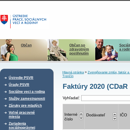
Občan
Občan so
Sociál
zdravotným
a rodi
postihnutím
>
Hlavná stránka
Zverejňovanie zmlúv, faktúr 
Trenčín
Ústredie PSVR
Faktúry 2020 (CDaR 
Úrady PSVR
Sociálne veci a rodina
Vyhľadať:
Služby zamestnanosti
Záruky pre mladých
Voľné pracovné
Interné
Dodávateľ
IČO
miesta
číslo
Zariadenia
sociálnoprávnej