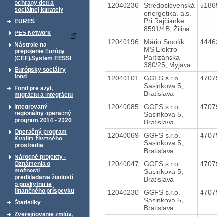
ochrany detí a
12040236
Stredoslovenská
5186
sociálnej kurately
energetika, a.s.
Pri Rajčianke
EURES
8591/4B, Žilina
PES Network
12040196
Mário Smolík
4446
Nástroje na
MS Elektro
prepojenie Európy
Partizánska
(CEF)/Systém EESSI
380/25, Myjava
Európsky sociálny
fond
12040101
GGFS s.r.o.
4707
Sasinkova 5,
Fond pre azyl,
Bratislava
migráciu a integráciu
12040085
GGFS s.r.o.
4707
Integrovaný
regionálny operačný
Sasinkova 5,
program 2014 - 2020
Bratislava
Operačný program
12040069
GGFS s.r.o.
4707
Kvalita životného
Sasinkova 5,
prostredia
Bratislava
Národné projekty -
12040047
GGFS s.r.o.
4707
Oznámenia o
možnosti
Sasinkova 5,
predkladania žiadostí
Bratislava
o poskytnutie
finančného príspevku
12040230
GGFS s.r.o.
4707
Sasinkova 5,
Štatistiky
Bratislava
Zverejňovanie zmlúv,