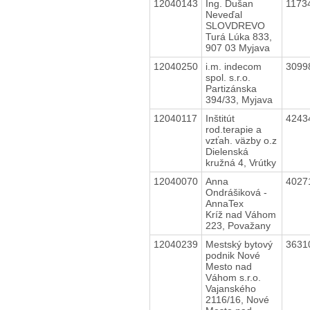
12040143
Ing. Dušan
1173
Neveďal
SLOVDREVO
Turá Lúka 833,
907 03 Myjava
12040250
i.m. indecom
3099
spol. s.r.o.
Partizánska
394/33, Myjava
12040117
Inštitút
4243
rod.terapie a
vzťah. väzby o.z
Dielenská
kružná 4, Vrútky
12040070
Anna
4027
Ondrášiková -
AnnaTex
Kríž nad Váhom
223, Považany
12040239
Mestský bytový
3631
podnik Nové
Mesto nad
Váhom s.r.o.
Vajanského
2116/16, Nové