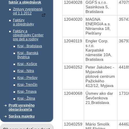
12040028
GGFS s.r.o.
4707
faktúr a objednávok
Sasinkova 5,
Zmluvy zverejnené
Bratislava
od 1.1.2012
12040020
MAGNA
3574
Faktúry
ENERGIA a.s.
a objednávky
Nitrianska 18,
Faktúry a
Piešťany
objednávky Centier
pre deti a rodiny
12040119
Engler Corp.
3679
s.r.o.
Kraj - Bratislava
Karpatské
Kraj - Banská
námestie 10A,
Bystrica
Bratislava
Kraj - Košice
12040252
Peter Jakubec -
4418
Kraj - Nitra
Myjavské
plotové centrum
Kraj - Prešov
Pažického
Kraj- Trenčín
412/12, Myjava
Kraj- Trnava
12040068
Úsmev ako dar
1731
Ševčenkova
Kraj - Žilina
21,Bratislava
Profil verejného
obstarávateľa
Správa majetku
12040259
Mário Smolík
4446
MS Elektro