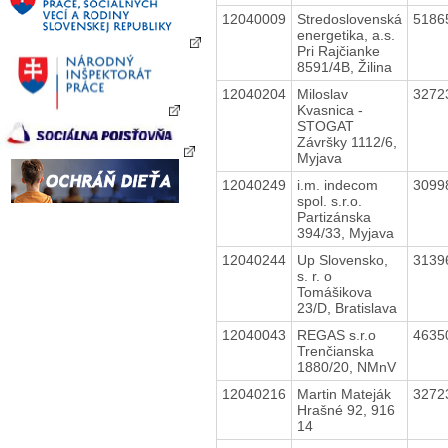
12040009
Stredoslovenská
5186
energetika, a.s.
Pri Rajčianke
8591/4B, Žilina
12040204
Miloslav
3272
Kvasnica -
STOGAT
Závršky 1112/6,
Myjava
12040249
i.m. indecom
3099
spol. s.r.o.
Partizánska
394/33, Myjava
12040244
Up Slovensko,
3139
s. r. o
Tomášikova
23/D, Bratislava
12040043
REGAS s.r.o
4635
Trenčianska
1880/20, NMnV
12040216
Martin Mateják
3272
Hrašné 92, 916
14