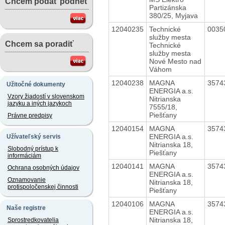
Chcem podať podnet
Partizánska
380/25, Myjava
12040235
Technické
0035
služby mesta
Chcem sa poradiť
Technické
služby mesta
Nové Mesto nad
Váhom
12040238
MAGNA
3574
Užitočné dokumenty
ENERGIA a.s.
Vzory žiadostí v slovenskom
Nitrianska
jazyku a iných jazykoch
7555/18,
Piešťany
Právne predpisy
12040154
MAGNA
3574
ENERGIA a.s.
Užívateľský servis
Nitrianska 18,
Slobodný prístup k
Piešťany
informáciám
12040141
MAGNA
3574
Ochrana osobných údajov
ENERGIA a.s.
Oznamovanie
Nitrianska 18,
protispoločenskej činnosti
Piešťany
12040106
MAGNA
3574
Naše registre
ENERGIA a.s.
Nitrianska 18,
Sprostredkovatelia