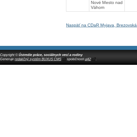
Nové Mesto nad
Váhom
Naspäť na CDaR Myjava, Brezovská
Copyright ©
Ústredie práce, sociálnych vecí a rodiny
Generuje
redakčný systém BUXUS CMS
spoločnosti
ui42
.