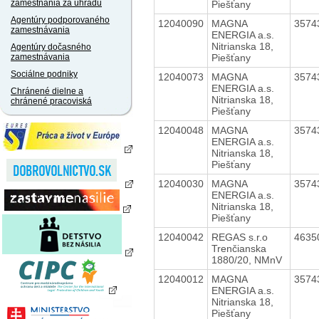
zamestnania za úhradu
Piešťany
Agentúry podporovaného
12040090
MAGNA
3574
zamestnávania
ENERGIA a.s.
Nitrianska 18,
Agentúry dočasného
Piešťany
zamestnávania
Sociálne podniky
12040073
MAGNA
3574
ENERGIA a.s.
Chránené dielne a
Nitrianska 18,
chránené pracoviská
Piešťany
12040048
MAGNA
3574
ENERGIA a.s.
Nitrianska 18,
Piešťany
12040030
MAGNA
3574
ENERGIA a.s.
Nitrianska 18,
Piešťany
12040042
REGAS s.r.o
4635
Trenčianska
1880/20, NMnV
12040012
MAGNA
3574
ENERGIA a.s.
Nitrianska 18,
Piešťany